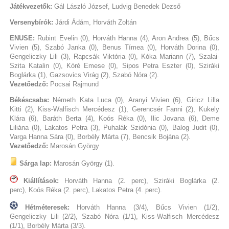
Játékvezetők:
Gál László József, Ludvig Benedek Dezső
Versenybírók:
Járdi Ádám, Horváth Zoltán
ENUSE:
Rubint Evelin (0), Horváth Hanna (4), Aron Andrea (5), Bűcs
Vivien (5), Szabó Janka (0), Benus Tímea (0), Horváth Dorina (0),
Gengeliczky Lili (3), Rapcsák Viktória (0), Kóka Mariann (7), Szalai-
Szita Katalin (0), Kóré Emese (0), Sipos Petra Eszter (0), Sziráki
Boglárka (1), Gazsovics Virág (2), Szabó Nóra (2).
Vezetőedző:
Pocsai Rajmund
Békéscsaba:
Németh Kata Luca (0), Aranyi Vivien (6), Giricz Lilla
Kitti (2), Kiss-Walfisch Mercédesz (1), Gerencsér Fanni (2), Kukely
Klára (6), Baráth Berta (4), Koós Réka (0), Ilic Jovana (6), Deme
Liliána (0), Lakatos Petra (3), Puhalák Szidónia (0), Balog Judit (0),
Varga Hanna Sára (0), Borbély Márta (7), Bencsik Bojána (2).
Vezetőedző:
Marosán György
Sárga lap:
Marosán György (1).
Kiállítások:
Horváth Hanna (2. perc), Sziráki Boglárka (2.
perc), Koós Réka (2. perc), Lakatos Petra (4. perc).
Hétméteresek:
Horváth Hanna (3/4), Bűcs Vivien (1/2),
Gengeliczky Lili (2/2), Szabó Nóra (1/1), Kiss-Walfisch Mercédesz
(1/1), Borbély Márta (3/3).