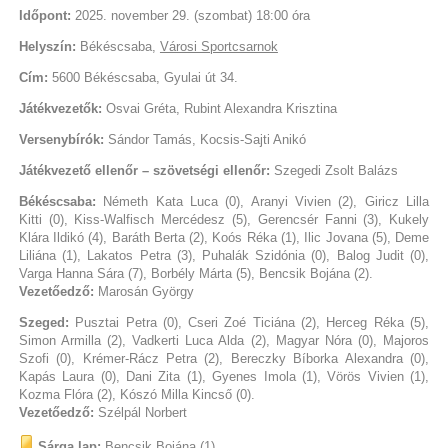
Időpont:
2025. november 29. (szombat) 18:00 óra
Helyszín:
Békéscsaba,
Városi Sportcsarnok
Cím:
5600 Békéscsaba, Gyulai út 34.
Játékvezetők:
Osvai Gréta, Rubint Alexandra Krisztina
Versenybírók:
Sándor Tamás, Kocsis-Sajti Anikó
Játékvezető ellenőr – szövetségi ellenőr:
Szegedi Zsolt Balázs
Békéscsaba:
Németh Kata Luca (0), Aranyi Vivien (2), Giricz Lilla
Kitti (0), Kiss-Walfisch Mercédesz (5), Gerencsér Fanni (3), Kukely
Klára Ildikó (4), Baráth Berta (2), Koós Réka (1), Ilic Jovana (5), Deme
Liliána (1), Lakatos Petra (3), Puhalák Szidónia (0), Balog Judit (0),
Varga Hanna Sára (7), Borbély Márta (5), Bencsik Bojána (2).
Vezetőedző:
Marosán György
Szeged:
Pusztai Petra (0), Cseri Zoé Ticiána (2), Herceg Réka (5),
Simon Armilla (2), Vadkerti Luca Alda (2), Magyar Nóra (0), Majoros
Szofi (0), Krémer-Rácz Petra (2), Bereczky Bíborka Alexandra (0),
Kapás Laura (0), Dani Zita (1), Gyenes Imola (1), Vörös Vivien (1),
Kozma Flóra (2), Kószó Milla Kincső (0).
Vezetőedző:
Szélpál Norbert
Sárga lap:
Bencsik Bojána (1).