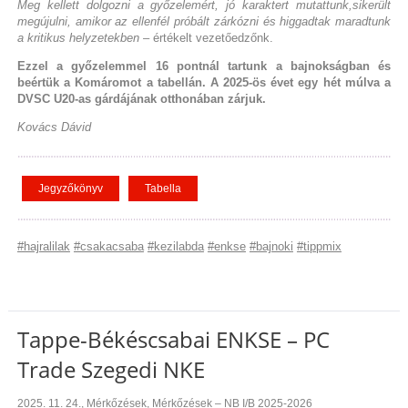
Meg kellett dolgozni a győzelemért, jó karaktert mutattunk,sikerült
megújulni, amikor az ellenfél próbált zárkózni és higgadtak maradtunk
a kritikus helyzetekben
– értékelt vezetőedzőnk.
Ezzel a győzelemmel 16 pontnál tartunk a bajnokságban és
beértük a Komáromot a tabellán. A 2025-ös évet egy hét múlva a
DVSC U20-as gárdájának otthonában zárjuk.
Kovács Dávid
Jegyzőkönyv
Tabella
#hajralilak
#csakacsaba
#kezilabda
#enkse
#bajnoki
#tippmix
Tappe-Békéscsabai ENKSE – PC
Trade Szegedi NKE
2025. 11. 24.
,
Mérkőzések
,
Mérkőzések – NB I/B 2025-2026