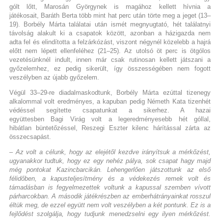
gólt lőtt, Marosán Györgynek is magához kellett hívnia a
játékosait, Baráth Berta több mint hat perc után törte meg a jeget (13–
19). Borbély Márta találatai után ismét megnyugtató, hét találatnyi
távolság alakult ki a csapatok között, azonban a házigazda nem
adta fel és elindította a felzárkózást, viszont négynél közelebb a hajrá
előtt nem lépett ellenfeléhez (21–25). Az utolsó öt perc is ötgólos
vezetésünknél indult, innen már csak rutinosan kellett játszani a
győzelemhez, ez pedig sikerült, így összességében nem fogott
veszélyben az újabb győzelem.
Végül 33–29-re diadalmaskodtunk, Borbély Márta ezúttal tizenegy
alkalommal volt eredményes, a kapuban pedig Németh Kata tizenhét
védéssel segítette csapatunkat a sikerhez. A hazai
együttesben Bagi Virág volt a legeredményesebb hét góllal,
hibátlan büntetőzéssel, Reszegi Eszter kilenc hárítással zárta az
összecsapást.
– Az volt a célunk, hogy az elejétől kezdve irányítsuk a mérkőzést,
ugyanakkor tudtuk, hogy ez egy nehéz pálya, sok csapat hagy majd
még pontokat Kazincbarcikán. Lehengerlően játszottunk az első
félidőben, a kapusteljesítmény és a védekezés remek volt és
támadásban is fegyelmezettek voltunk a kapussal szemben vívott
párharcokban. A második játékrészben az emberhátrányainkat rosszul
éltük meg, de ezzel együtt nem volt veszélyben a két pontunk. Ez is a
fejlődést szolgálja, hogy tudjunk menedzselni egy ilyen mérkőzést.