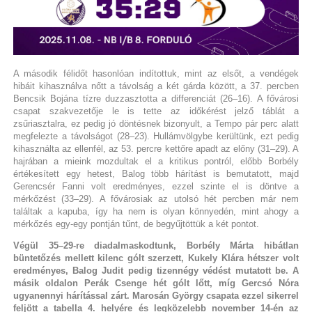
A második félidőt hasonlóan indítottuk, mint az elsőt, a vendégek
hibáit kihasználva nőtt a távolság a két gárda között, a 37. percben
Bencsik Bojána tízre duzzasztotta a differenciát (26–16). A fővárosi
csapat szakvezetője le is tette az időkérést jelző táblát a
zsűriasztalra, ez pedig jó döntésnek bizonyult, a Tempo pár perc alatt
megfelezte a távolságot (28–23). Hullámvölgybe kerültünk, ezt pedig
kihasználta az ellenfél, az 53. percre kettőre apadt az előny (31–29). A
hajrában a mieink mozdultak el a kritikus pontról, előbb Borbély
értékesített egy hetest, Balog több hárítást is bemutatott, majd
Gerencsér Fanni volt eredményes, ezzel szinte el is döntve a
mérkőzést (33–29). A fővárosiak az utolsó hét percben már nem
találtak a kapuba, így ha nem is olyan könnyedén, mint ahogy a
mérkőzés egy-egy pontján tűnt, de begyűjtöttük a két pontot.
Végül 35–29-re diadalmaskodtunk, Borbély Márta hibátlan
büntetőzés mellett kilenc gólt szerzett, Kukely Klára hétszer volt
eredményes, Balog Judit pedig tizennégy védést mutatott be. A
másik oldalon Perák Csenge hét gólt lőtt, míg Gercsó Nóra
ugyanennyi hárítással zárt. Marosán György csapata ezzel sikerrel
feljött a tabella 4. helyére és legközelebb november 14-én az