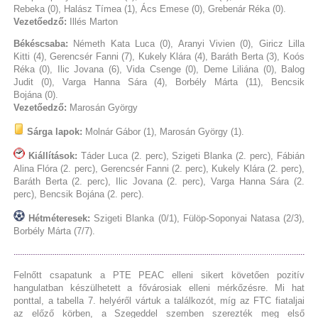
Rebeka (0), Halász Tímea (1), Ács Emese (0), Grebenár Réka (0).
Vezetőedző:
Illés Marton
Békéscsaba:
Németh Kata Luca (0), Aranyi Vivien (0), Giricz Lilla
Kitti (4), Gerencsér Fanni (7), Kukely Klára (4), Baráth Berta (3), Koós
Réka (0), Ilic Jovana (6), Vida Csenge (0), Deme Liliána (0), Balog
Judit (0), Varga Hanna Sára (4), Borbély Márta (11), Bencsik
Bojána (0).
Vezetőedző:
Marosán György
Sárga lapok:
Molnár Gábor (1), Marosán György (1).
Kiállítások:
Táder Luca (2. perc), Szigeti Blanka (2. perc), Fábián
Alina Flóra (2. perc), Gerencsér Fanni (2. perc), Kukely Klára (2. perc),
Baráth Berta (2. perc), Ilic Jovana (2. perc), Varga Hanna Sára (2.
perc), Bencsik Bojána (2. perc).
Hétméteresek:
Szigeti Blanka (0/1), Fülöp-Soponyai Natasa (2/3),
Borbély Márta (7/7).
Felnőtt csapatunk a PTE PEAC elleni sikert követően pozitív
hangulatban készülhetett a fővárosiak elleni mérkőzésre. Mi hat
ponttal, a tabella 7. helyéről vártuk a találkozót, míg az FTC fiataljai
az előző körben, a Szegeddel szemben szerezték meg első