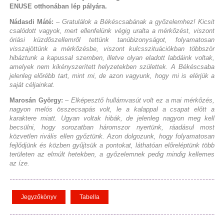
ENUSE otthonában lép pályára.
Nádasdi Máté:
– Gratulálok a Békéscsabának a győzelemhez! Kicsit
csalódott vagyok, mert ellenfelünk végig uralta a mérkőzést, viszont
óriási küzdőszellemről tettünk tanúbizonyságot, folyamatosan
visszajöttünk a mérkőzésbe, viszont kulcsszituációkban többször
hibáztunk a kapussal szemben, illetve olyan eladott labdáink voltak,
amelyek nem kikényszerített helyzetekben születtek. A Békéscsaba
jelenleg előrébb tart, mint mi, de azon vagyunk, hogy mi is elérjük a
saját céljainkat.
Marosán György:
– Elképesztő hullámvasút volt ez a mai mérkőzés,
nagyon melós összecsapás volt, le a kalappal a csapat előtt a
karaktere miatt. Ugyan voltak hibák, de jelenleg nagyon meg kell
becsülni, hogy sorozatban háromszor nyertünk, ráadásul most
közvetlen rivális ellen győztünk. Azon dolgozunk, hogy folyamatosan
fejlődjünk és közben gyűjtsük a pontokat, láthatóan előreléptünk több
területen az elmúlt hetekben, a győzelemnek pedig mindig kellemes
az íze.
Jegyzőkönyv
Tabella