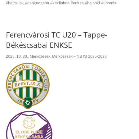
#hajralilak
#csakacsaba
#kezilabda
#enkse
#bajnoki
#tippmix
Ferencvárosi TC U20 – Tappe-
Békéscsabai ENKSE
2025. 10. 30.
,
Mérkőzések
,
Mérkőzések – NB I/B 2025-2026