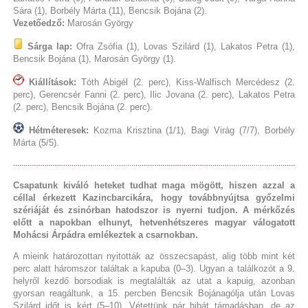
Sára (1), Borbély Márta (11), Bencsik Bojána (2).
Vezetőedző:
Marosán György
Sárga lap:
Ofra Zsófia (1), Lovas Szilárd (1), Lakatos Petra (1),
Bencsik Bojána (1), Marosán György (1).
Kiállítások:
Tóth Abigél (2. perc), Kiss-Walfisch Mercédesz (2.
perc), Gerencsér Fanni (2. perc), Ilic Jovana (2. perc), Lakatos Petra
(2. perc), Bencsik Bojána (2. perc).
Hétméteresek:
Kozma Krisztina (1/1), Bagi Virág (7/7), Borbély
Márta (5/5).
Csapatunk kiváló heteket tudhat maga mögött, hiszen azzal a
céllal érkezett Kazincbarcikára, hogy továbbnyújtsa győzelmi
szériáját és zsinórban hatodszor is nyerni tudjon. A mérkőzés
előtt a napokban elhunyt, hetvenhétszeres magyar válogatott
Mohácsi Árpádra emlékeztek a csarnokban.
A mieink határozottan nyitották az összecsapást, alig több mint két
perc alatt háromszor találtak a kapuba (0–3). Ugyan a találkozót a 9.
helyről kezdő borsodiak is megtalálták az utat a kapuig, azonban
gyorsan reagáltunk, a 15. percben Bencsik Bojánagólja után Lovas
Szilárd időt is kért (5–10). Vétettünk pár hibát támadásban, de az