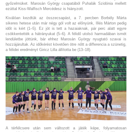
győzelmüket. Marosán György csapatából Puhalák Szidónia mellett
ezúttal Kiss-Walfisch Mercédesz is hiányzott.
Kiválóan kezdtük az összecsapást, a 7. percben Borbély Márta
sikeres hetese után már négy gól volt az előnyünk, Illés Márton pedig
időt is kért (1–5). Ez jót is tett a hazaiaknak, pár perc alatt egyre
csökkentették a hátrányukat (5–6). A félidő utolsó harmadában ismét
lendületbe jöttünk, bár ehhez Marosán György nyugtató szavai is
hozzájárultak. Az időkérést követően ötre nőtt a differencia a szünetig,
a félidei eredményt Giricz Lilla állította be (13–18).
A térfélcsere után sem változott a játék képe, folyamatosan