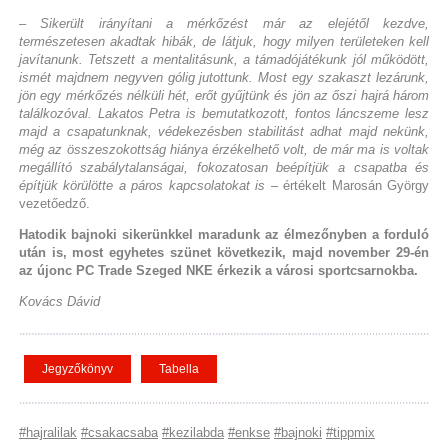
– Sikerült irányítani a mérkőzést már az elejétől kezdve,
természetesen akadtak hibák, de látjuk, hogy milyen területeken kell
javítanunk. Tetszett a mentalitásunk, a támadójátékunk jól működött,
ismét majdnem negyven gólig jutottunk. Most egy szakaszt lezárunk,
jön egy mérkőzés nélküli hét, erőt gyűjtünk és jön az őszi hajrá három
találkozóval. Lakatos Petra is bemutatkozott, fontos láncszeme lesz
majd a csapatunknak, védekezésben stabilitást adhat majd nekünk,
még az összeszokottság hiánya érzékelhető volt, de már ma is voltak
megállító szabálytalanságai, fokozatosan beépítjük a csapatba és
építjük körülötte a páros kapcsolatokat is
– értékelt Marosán György
vezetőedző.
Hatodik bajnoki sikerünkkel maradunk az élmezőnyben a forduló
után is, most egyhetes szünet következik, majd november 29-én
az újonc PC Trade Szeged NKE érkezik a városi sportcsarnokba.
Kovács Dávid
Jegyzőkönyv
Tabella
#hajralilak
#csakacsaba
#kezilabda
#enkse
#bajnoki
#tippmix