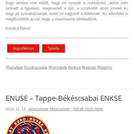
hogy amikor már eldőlt, hogy mi nyerjük a mérkőzést, akkor sem
lankadt a figyelem, megmaradt a tűz, a szurkolók azért jönnek ki,
hogy jól szórakozzanak, ezért mi vagyunk a felelősek. Az ellenfelet is
megtiszteltük azzal, hogy a maximumra törekedtünk.
Kovács Dávid
Jegyzőkönyv
Tabella
#hajralilak
#csakacsaba
#kezilabda
#enkse
#bajnoki
#tippmix
ENUSE – Tappe-Békéscsabai ENKSE
2025. 11. 13.
,
Mérkőzések
,
Mérkőzések – NB I/B 2025-2026