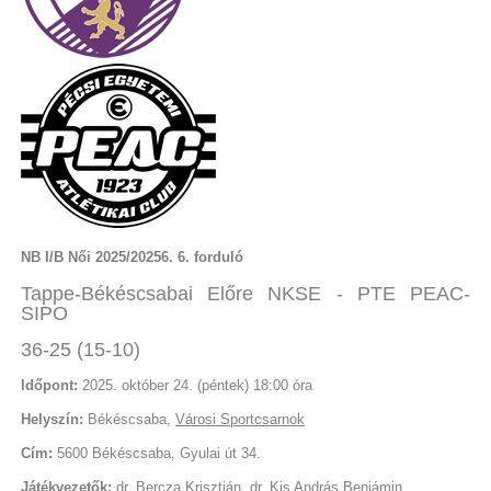
NB I/B Női 2025/20256. 6. forduló
Tappe-Békéscsabai Előre NKSE - PTE PEAC-
SIPO
36-25 (15-10)
Időpont:
2025. október 24. (péntek) 18:00 óra
Helyszín:
Békéscsaba,
Városi Sportcsarnok
Cím:
5600 Békéscsaba, Gyulai út 34.
Játékvezetők:
dr. Bercza Krisztián, dr. Kis András Benjámin