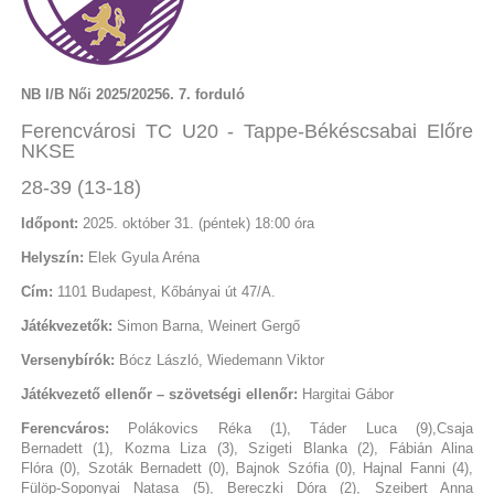
NB I/B Női 2025/20256. 7. forduló
Ferencvárosi TC U20 - Tappe-Békéscsabai Előre
NKSE
28-39 (13-18)
Időpont:
2025. október 31. (péntek) 18:00 óra
Helyszín:
Elek Gyula Aréna
Cím:
1101 Budapest, Kőbányai út 47/A.
Játékvezetők:
Simon Barna, Weinert Gergő
Versenybírók:
Bócz László, Wiedemann Viktor
Játékvezető ellenőr – szövetségi ellenőr:
Hargitai Gábor
Ferencváros:
Polákovics Réka (1), Táder Luca (9),Csaja
Bernadett (1), Kozma Liza (3), Szigeti Blanka (2), Fábián Alina
Flóra (0), Szoták Bernadett (0), Bajnok Szófia (0), Hajnal Fanni (4),
Fülöp-Soponyai Natasa (5), Bereczki Dóra (2), Szeibert Anna