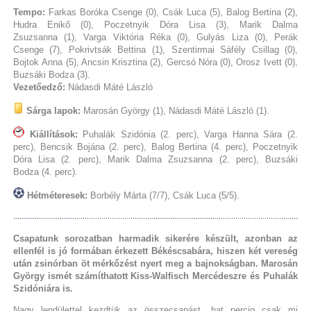
Tempo:
Farkas Boróka Csenge (0), Csák Luca (5), Balog Bertina (2),
Hudra Enikő (0), Poczetnyik Dóra Lisa (3), Marik Dalma
Zsuzsanna (1), Varga Viktória Réka (0), Gulyás Liza (0), Perák
Csenge (7), Pokrivtsák Bettina (1), Szentirmai Sáfély Csillag (0),
Bojtok Anna (5), Ancsin Krisztina (2), Gercsó Nóra (0), Orosz Ivett (0),
Buzsáki Bodza (3).
Vezetőedző:
Nádasdi Máté László
Sárga lapok:
Marosán György (1), Nádasdi Máté László (1).
Kiállítások:
Puhalák Szidónia (2. perc), Varga Hanna Sára (2.
perc), Bencsik Bojána (2. perc), Balog Bertina (4. perc), Poczetnyik
Dóra Lisa (2. perc), Marik Dalma Zsuzsanna (2. perc), Buzsáki
Bodza (4. perc).
Hétméteresek:
Borbély Márta (7/7), Csák Luca (5/5).
Csapatunk sorozatban harmadik sikerére készült, azonban az
ellenfél is jó formában érkezett Békéscsabára, hiszen két vereség
után zsinórban öt mérkőzést nyert meg a bajnokságban. Marosán
György ismét számíthatott Kiss-Walfisch Mercédeszre és Puhalák
Szidóniára is.
Nagy lendülettel kezdtük az összecsapást, hat percig csak mi