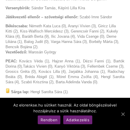
Versenybírók:
Sándor Tamás, Képíró Lilla Kíra
Játékvezető ellenőr – szövetségi ellenőr:
Szabó Imre Sándor
Békéscsaba:
Németh Kata Luca (0), Aranyi Vivien (3), Giricz Lilla
Kitti (2), Kiss-Walfisch Mercédesz (3), Gerencsér Fanni (2), Kukely
Klára (4), Baráth Berta (9), Ilic Jovana (4), Vida Csenge (0), Deme
Liliána (1), Balog Judit (0), Varga Hanna Sára (3), Borbély Márta (3),
Bencsik Bojána (2).
Vezetőedző:
Marosán György
PEAC:
Kovács Véda (1), Hajzer Anna (1), Dézsi Fanni (1), Bartók
Dorina (0),Takács Vivien (0), Kanyó Viktória (3), Fellembek Cserne (3),
Grosics Gréta (0), Kovács Lilla (4), Jarjabka Johanna (1), Radochay
Beáta (0), Bréda Abigél (1), Mórel Emma Zsófia (4), Hengl Sarolta
Sára (4), Szabó Krisztina (2), Barta Adelinda Vanda (0).
Sárga lap:
Hengl Sarolta Sára (1).
Kiállítások:
Borbély Márta (2. perc), Kovács Véda (2. perc), Hajzer
Az elorenkse.hu sütiket használ. Az oldal böngészésével
Anna (2. perc), Dézsi Fanni (4. perc), Hengl Sarolta Sára (2. perc).
hozzájárulsz a sütik használatához.
Hétméteresek:
Kiss-Walfisch Mercédesz (1/1), Baráth Berta (1/1),
Rendben
Adatkezelés
Borbély Márta (1/3), Takács Eszter (1/1), Vass Víta Luca (1/1).