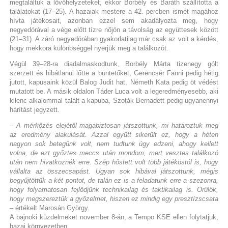
megtaláltuk a lövőhelyzeteket, ekkor Borbély és Baráth szállította a
találatokat (17–25). A hazaiak mestere a 42. percben ismét magához
hívta játékosait, azonban ezzel sem akadályozta meg, hogy
negyedórával a vége előtt tízre nőjön a távolság az együttesek között
(21–31). A záró negyedórában gyakorlatilag már csak az volt a kérdés,
hogy mekkora különbséggel nyerjük meg a találkozót.
Végül 39–28-ra diadalmaskodtunk, Borbély Márta tizenegy gólt
szerzett és hibátlanul lőtte a büntetőket, Gerencsér Fanni pedig hétig
jutott, kapusaink közül Balog Judit hat, Németh Kata pedig öt védést
mutatott be. A másik oldalon Táder Luca volt a legeredményesebb, aki
kilenc alkalommal talált a kapuba, Szoták Bernadett pedig ugyanennyi
hárítást jegyzett.
– A mérkőzés elejétől magabiztosan játszottunk, mi határoztuk meg
az eredmény alakulását. Azzal együtt sikerült ez, hogy a héten
nagyon sok betegünk volt, nem tudtunk úgy edzeni, ahogy kellett
volna, de ezt győztes meccs után mondom, mert vesztes találkozó
után nem hivatkoznék erre. Szép hőstett volt több játékostól is, hogy
vállalta az összecsapást. Ugyan sok hibával játszottunk, mégis
begyűjtöttük a két pontot, de talán ez is a feladatunk erre a szezonra,
hogy folyamatosan fejlődjünk technikailag és taktikailag is. Örülök,
hogy megszereztük a győzelmet, hiszen ez mindig egy presztízscsata
– értékelt Marosán György.
A bajnoki küzdelmeket november 8-án, a Tempo KSE ellen folytatjuk,
hazai környezetben.