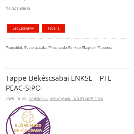
Kovács Dávid
Jegyzőkönyv
Tabella
#hajralilak
#csakacsaba
#kezilabda
#enkse
#bajnoki
#tippmix
Tappe-Békéscsabai ENKSE – PTE
PEAC-SIPO
2025. 10. 22.
,
Mérkőzések
,
Mérkőzések – NB I/B 2025-2026