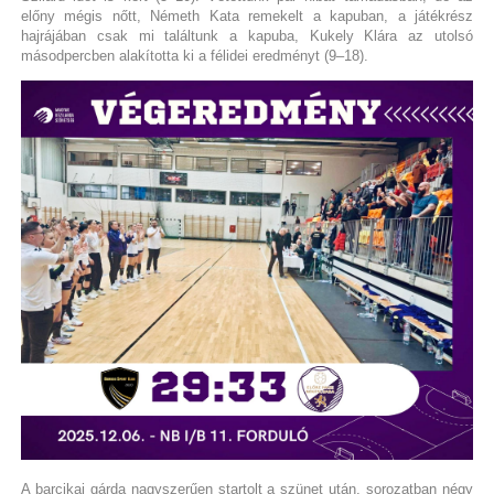
előny mégis nőtt, Németh Kata remekelt a kapuban, a játékrész
hajrájában csak mi találtunk a kapuba, Kukely Klára az utolsó
másodpercben alakította ki a félidei eredményt (9–18).
A barcikai gárda nagyszerűen startolt a szünet után, sorozatban négy