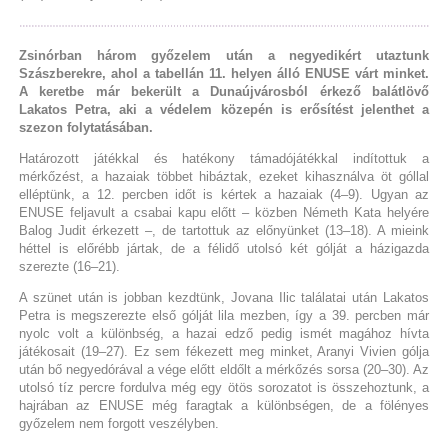
Zsinórban három győzelem után a negyedikért utaztunk
Szászberekre, ahol a tabellán 11. helyen álló ENUSE várt minket.
A keretbe már bekerült a Dunaújvárosból érkező balátlövő
Lakatos Petra, aki a védelem közepén is erősítést jelenthet a
szezon folytatásában.
Határozott játékkal és hatékony támadójátékkal indítottuk a
mérkőzést, a hazaiak többet hibáztak, ezeket kihasználva öt góllal
elléptünk, a 12. percben időt is kértek a hazaiak (4–9). Ugyan az
ENUSE feljavult a csabai kapu előtt – közben Németh Kata helyére
Balog Judit érkezett –, de tartottuk az előnyünket (13–18). A mieink
héttel is előrébb jártak, de a félidő utolsó két gólját a házigazda
szerezte (16–21).
A szünet után is jobban kezdtünk, Jovana Ilic találatai után Lakatos
Petra is megszerezte első gólját lila mezben, így a 39. percben már
nyolc volt a különbség, a hazai edző pedig ismét magához hívta
játékosait (19–27). Ez sem fékezett meg minket, Aranyi Vivien gólja
után bő negyedórával a vége előtt eldőlt a mérkőzés sorsa (20–30). Az
utolsó tíz percre fordulva még egy ötös sorozatot is összehoztunk, a
hajrában az ENUSE még faragtak a különbségen, de a fölényes
győzelem nem forgott veszélyben.