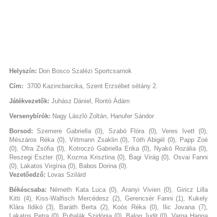
Helyszín:
Don Bosco Szalézi Sportcsarnok
Cím:
3700 Kazincbarcika, Szent Erzsébet sétány 2.
Játékvezetők:
Juhász Dániel, Rontó Ádám
Versenybírók:
Nagy László Zoltán, Hanufer Sándor
Borsod:
Szemere Gabriella (0), Szabó Flóra (0), Veres Ivett (0),
Mészáros Réka (0), Vittmann Zsaklin (0), Tóth Abigél (0), Papp Zoé
(0), Ofra Zsófia (0), Kotroczó Gabriella Erika (0), Nyakó Rozália (0),
Reszegi Eszter (0), Kozma Krisztina (0), Bagi Virág (0), Osvai Fanni
(0), Lakatos Virgínia (0), Babos Dorina (0).
Vezetőedző:
Lovas Szilárd
Békéscsaba:
Németh Kata Luca (0), Aranyi Vivien (0), Giricz Lilla
Kitti (4), Kiss-Walfisch Mercédesz (2), Gerencsér Fanni (1), Kukely
Klára Ildikó (3), Baráth Berta (2), Koós Réka (0), Ilic Jovana (7),
Lakatos Petra (0), Puhalák Szidónia (0), Balog Judit (0), Varga Hanna