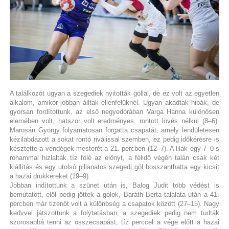
A találkozót ugyan a szegediek nyitották góllal, de ez volt az egyetlen
alkalom, amikor jobban álltak ellenfelüknél. Ugyan akadtak hibák, de
gyorsan fordítottunk, az első negyedórában Varga Hanna különösen
elemében volt, hatszor volt eredményes, rontott lövés nélkül (8–6).
Marosán György folyamatosan forgatta csapatát, amely lendületesen
kézilabdázott a sokat rontó riválissal szemben, ez pedig időkérésre is
késztette a vendégek mesterét a 21. percben (12–7). A lilák egy 7–0-s
rohammal hizlalták tíz fölé az előnyt, a félidő végén talán csak két
kiállítás és egy utolsó pillanatos szegedi gól bosszanthatta egy kicsit
a hazai drukkereket (19–9).
Jobban indítottunk a szünet után is, Balog Judit több védést is
bemutatott, elöl pedig jöttek a gólok, Baráth Berta találata után a 41.
percben már tizenöt volt a különbség a csapatok között (27–15). Nagy
kedvvel játszottunk a folytatásban, a szegediek pedig nem tudták
szorosabbá tenni az összecsapást, tíz perccel a vége előtt a hazai