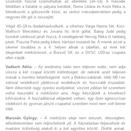
szurkolók húszat számolhattak az ellenfélre (34–14). A második
félidőben a fiatalok is pályára kerültek, Deme Liliána és Koós Réka is
feliratkozott a gólszerzők közé, az utolsó másodpercekben pedig a
negyven lőtt gól is összejött.
Végül 40–18-ra diadalmaskodtunk, a sikerhez Varga Hanna hét, Kiss-
Walfisch Mercédesz és Jovana Ilic öt-öt góllal, Balog Judit pedig
tizenkét védéssel járult hozzá. A vendégeknél Herceg Réka öt találatig
jutott, Pusztai Petra pedig kilenc hárítást mutatott be. A mieink ezzel a
sikerrel továbbra is a 4. helyen állnak a tabellán, az évet két
idegenbeli mérkőzéssel, a Borsod SK és a DVSC U20-as csapata
ellen zárják.
Vadkerti Attila:
– Az eredmény talán nem teljesen reális, nem adja
vissza a két csapat közötti különbséget, de nekünk azért teljesen
másak a merítési lehetőségeink, mint a Békéscsabának, több NB I-es
rutinnal rendelkező játékossal rendelkezik és hosszabb kispaddal.
Nem érkeztünk nagy nyerési esélyekkel, viszont jobban fel szerettem
volna használni a mérkőzést arra, hogy készüljünk a következő
kihívásokra. A hozzáállással elégedett voltam, egy ilyen agresszívan
védekező és gyorsan játszó csapattal szemben most nem volt benne
több.
Marosán György:
– A mérkőzés eleje nem tetszett, élességben,
elővételezésben sem teljesítettünk jól. A folytatásban feljavultunk és
markáns különbség alakult ki a két együttes között. Örülök annak,