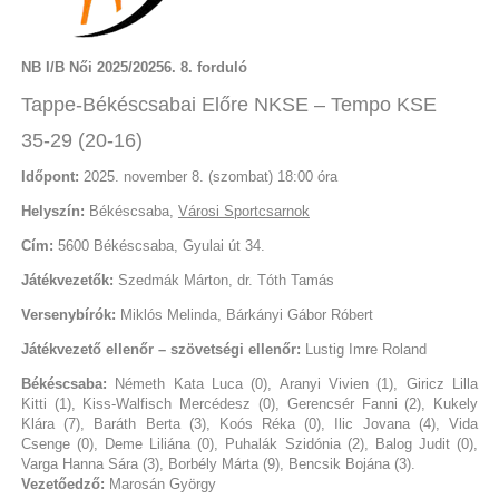
NB I/B Női 2025/20256. 8. forduló
Tappe-Békéscsabai Előre NKSE – Tempo KSE
35-29 (20-16)
Időpont:
2025. november 8. (szombat) 18:00 óra
Helyszín:
Békéscsaba,
Városi Sportcsarnok
Cím:
5600 Békéscsaba, Gyulai út 34.
Játékvezetők:
Szedmák Márton, dr. Tóth Tamás
Versenybírók:
Miklós Melinda, Bárkányi Gábor Róbert
Játékvezető ellenőr – szövetségi ellenőr:
Lustig Imre Roland
Békéscsaba:
Németh Kata Luca (0), Aranyi Vivien (1), Giricz Lilla
Kitti (1), Kiss-Walfisch Mercédesz (0), Gerencsér Fanni (2), Kukely
Klára (7), Baráth Berta (3), Koós Réka (0), Ilic Jovana (4), Vida
Csenge (0), Deme Liliána (0), Puhalák Szidónia (2), Balog Judit (0),
Varga Hanna Sára (3), Borbély Márta (9), Bencsik Bojána (3).
Vezetőedző:
Marosán György