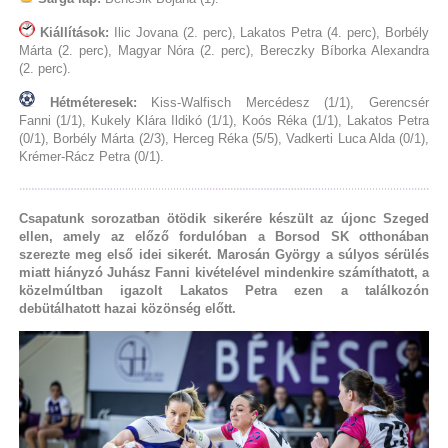
Kiállítások:
Ilic Jovana (2. perc), Lakatos Petra (4. perc), Borbély
Márta (2. perc), Magyar Nóra (2. perc), Bereczky Bíborka Alexandra
(2. perc).
Hétméteresek:
Kiss-Walfisch Mercédesz (1/1), Gerencsér
Fanni (1/1), Kukely Klára Ildikó (1/1), Koós Réka (1/1), Lakatos Petra
(0/1), Borbély Márta (2/3), Herceg Réka (5/5), Vadkerti Luca Alda (0/1),
Krémer-Rácz Petra (0/1).
Csapatunk sorozatban ötödik sikerére készült az újonc Szeged
ellen, amely az előző fordulóban a Borsod SK otthonában
szerezte meg első idei sikerét. Marosán György a súlyos sérülés
miatt hiányzó Juhász Fanni kivételével mindenkire számíthatott, a
közelmúltban igazolt Lakatos Petra ezen a találkozón
debütálhatott hazai közönség előtt.