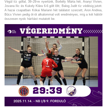
Végül tíz góllal, 39–29-re nyertünk, Borbély Márta hét, Aranyi Vivien,
Jovana Ilic és Kukely Klára 6-6 gólt lőtt, Balog Judit tíz védésig jutott.
A hazai csapatban Kókai Mariann hét találatot szerzett, Aron Andrea,
Bűcs Vivien pedig öt-öt alkalommal volt eredményes, míg a két hálóőr
összesen nyolc hárítást mutatott be.