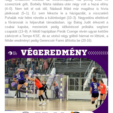
szereztünk gólt, Borbély Márta találata után négy volt a hazai előny
(4–0). Nem telt el sok idő, Nádasdi Máté már magához is hívta
játékosait (5–1). Ez sem fékezte le a házigazdát, a visszatérő
Puhalák már hétre növelte a különbséget (10–3). Negyedóra elteltével
a fővárosiak is feljavultak támadásban, így Balog Judit érkezett a
csabai kapuba, mesterünk pedig időkéréssel próbálta segíteni
csapatát (13–9). A félidő hajrájában Perák Csenge révén ugyan kettőre
zárkózott a Tempo KSE, de az utolsó négy gólból hármat mi lőttünk, a
félidei eredményt pedig Gerencsér Fanni állította be (20-16).