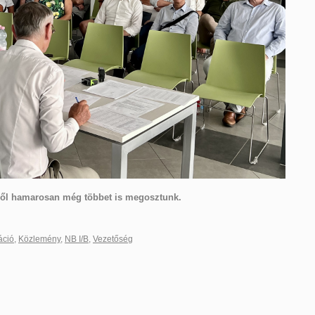
ekről hamarosan még többet is megosztunk.
áció
,
Közlemény
,
NB I/B
,
Vezetőség