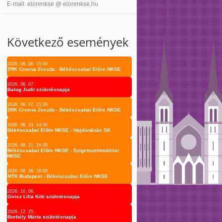
E-mail: elorenkse @ elorenkse.hu
Következő események
2026. 08. 06. 15:30
ZRK Crvena Zvezda - Békéscsabai Előre NKSE
2026. 08. 07.
Balog Judit születésnapja
2026. 08. 07. 15:30
ZRK Crvena Zvezda - Békéscsabai Előre NKSE
2026. 08. 13. 14:30
Békéscsabai Előre NKSE - Hajdúnánás SK
2026. 08. 21. 16:00
Békéscsabai Előre NKSE - Szigetszentmiklósi
NKSE
2026. 08. 28. 16:00
MTK Budapest - Békéscsabai Előre NKSE
2026. 10. 06.
Giricz Lilla Kitti születésnapja
2026. 12. 25.
Borbély Márta születésnapja