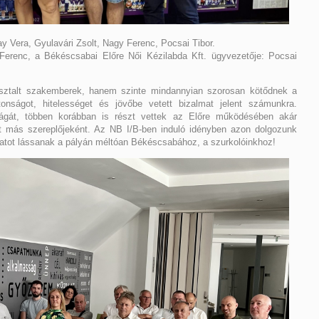
y Vera, Gyulavári Zsolt, Nagy Ferenc, Pocsai Tibor.
renc, a Békéscsabai Előre Női Kézilabda Kft. ügyvezetője: Pocsai
asztalt szakemberek, hanem szinte mindannyian szorosan kötődnek a
onságot, hitelességet és jövőbe vetett bizalmat jelent számunkra.
ilágát, többen korábban is részt vettek az Előre működésében akár
et más szereplőjeként. Az NB I/B-ben induló idényben azon dolgozunk
patot lássanak a pályán méltóan Békéscsabához, a szurkolóinkhoz!