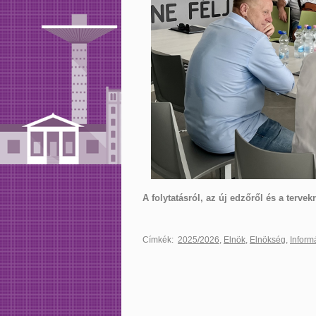
A folytatásról, az új edzőről és a terv
Címkék:
2025/2026
,
Elnök
,
Elnökség
,
Inform