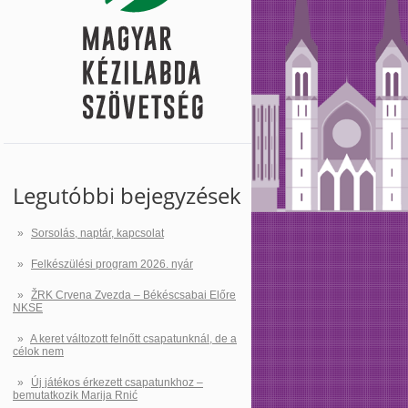
Legutóbbi bejegyzések
Sorsolás, naptár, kapcsolat
Felkészülési program 2026. nyár
ŽRK Crvena Zvezda – Békéscsabai Előre
NKSE
A keret változott felnőtt csapatunknál, de a
célok nem
Új játékos érkezett csapatunkhoz –
bemutatkozik Marija Rnić