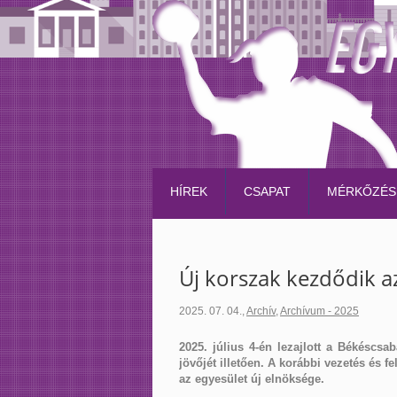
HÍREK
CSAPAT
MÉRKŐZÉS
Új korszak kezdődik a
2025. 07. 04.
,
Archív
,
Archívum - 2025
2025. július 4-én lezajlott a Békéscs
jövőjét illetően. A korábbi vezetés és 
az egyesület új elnöksége.