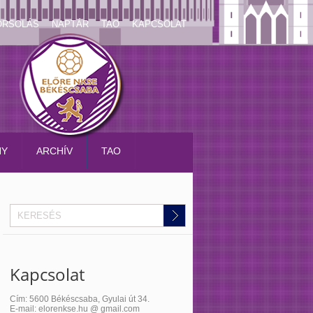
ORSOLÁS
NAPTÁR
TAO
KAPCSOLAT
NY
ARCHÍV
TAO
Kapcsolat
Cím: 5600 Békéscsaba, Gyulai út 34.
E-mail: elorenkse.hu @ gmail.com