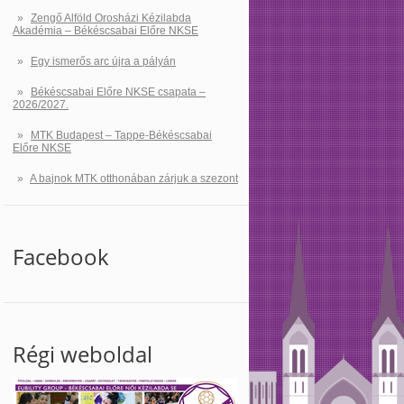
Zengő Alföld Orosházi Kézilabda
Akadémia – Békéscsabai Előre NKSE
Egy ismerős arc újra a pályán
Békéscsabai Előre NKSE csapata –
2026/2027.
MTK Budapest – Tappe-Békéscsabai
Előre NKSE
A bajnok MTK otthonában zárjuk a szezont
Facebook
Régi weboldal