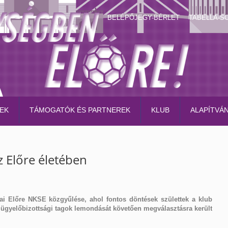
BELÉPŐJEGY-BÉRLET
TABELLA-S
EK
TÁMOGATÓK ÉS PARTNEREK
KLUB
ALAPÍTVÁ
z Előre életében
abai Előre NKSE közgyűlése, ahol fontos döntések születtek a klub
felügyelőbizottsági tagok lemondását követően megválasztásra került