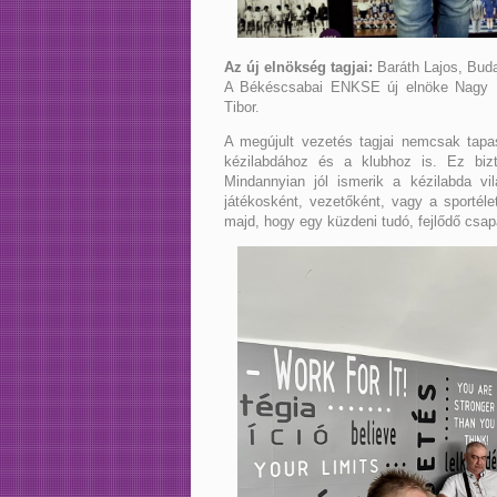
Az új elnökség tagjai:
Baráth Lajos, Buda
A Békéscsabai ENKSE új elnöke Nagy Fe
Tibor.
A megújult vezetés tagjai nemcsak tap
kézilabdához és a klubhoz is. Ez bizt
Mindannyian jól ismerik a kézilabda v
játékosként, vezetőként, vagy a sportél
majd, hogy egy küzdeni tudó, fejlődő csa