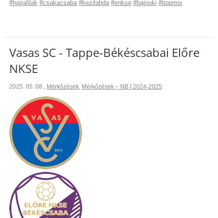
#hajralilak
#csakacsaba
#kezilabda
#enkse
#bajnoki
#tippmix
Vasas SC - Tappe-Békéscsabai Előre
NKSE
2025. 05. 08.
,
Mérkőzések
,
Mérkőzések – NB I 2024-2025