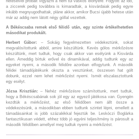
heteseivel próbált vigyázni a nem túl vaskos előnyére. Fogyott az idő,
a ziccerek pedig továbbra is kimaradtak, a kisvárdaiak pedig egyre
inkább megnyugodhattak, pláne akkor, amikor Bucsi újabb hetese után
már az addig nem látott négy góllal vezettek.
A Békéscsaba remek első félidő után, egy szinte értékelhetetlen
másodikat produkált.
Herbert Gábor:
– Sokáig fegyelmezetten védekeztünk, sokat
megvalósítottunk abból, amire készültünk. Kevés gólos mérkőzésre
készültünk, mert tudtuk, hogy csak akkor van esélyünk a Kisvárda
ellen. Ameddig bírtuk erővel és dinamikával, addig tudtunk egy az
egyeket nyerni, a második félidőre azonban elfogytunk. A második
félidei támadójátékunk okozta a vesztünket, összesen hat gólt
dobunk, ezzel nem lehet mérkőzést nyerni. Ismét elszalasztottunk
egy esélyt.
Józsa Krisztián:
– Nehéz mérkőzésre számítottunk, mert tudtuk,
hogy a Békéscsabának sok jól egy az egyező játékosa van. Gyengén
kezdtük a mérkőzést, az első félidőben nem állt össze a
védekezésünk, a másodikban ebben tudtunk szintet lépni, emellett a
támadásainkat is jobb százalékkal fejeztük be. Leskóczi Boglárka
fantasztikusan védett, ehhez több jó egyéni teljesítmény is párosult a
második félidőben amellyel meg tudtuk nyerni a mérkőzést.