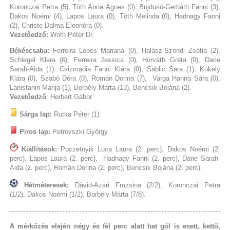
Koronczai Petra (5), Tóth Anna Ágnes (0), Bujdosó-Gerháth Fanni (3),
Dakos Noémi (4), Lapos Laura (0), Tóth Melinda (0), Hadnagy Fanni
(2), Christe Dalma Eleonóra (0).
Vezetőedző:
Woth Péter Dr.
Békéscsaba:
Ferreira Lopes Mariana (0), Halász-Szondi Zsófia (2),
Schlegel Klara (6), Ferreira Jessica (0), Horváth Gréta (0), Darie
Sarah-Aida (1), Csizmadia Fanni Klára (0), Sablic Sara (1), Kukely
Klára (0), Szabó Dóra (0), Román Dorina (7), Varga Hanna Sára (0),
Lanistanin Marija (1), Borbély Márta (13), Bencsik Bojána (2).
Vezetőedző
: Herbert Gábor
Sárga lap:
Rutka Péter (1).
Piros lap:
Petrovszki György
Kiállítások:
Poczetnyik Luca Laura (2. perc), Dakos Noémi (2.
perc), Lapos Laura (2. perc), Hadnagy Fanni (2. perc), Darie Sarah-
Aida (2. perc), Román Dorina (2. perc), Bencsik Bojána (2. perc).
Hétméteresek:
Dávid-Azari Fruzsina (2/2), Koronczai Petra
(1/2), Dakos Noémi (1/2), Borbély Márta (7/8).
A mérkőzés elején négy és fél perc alatt hat gól is esett, kettő,