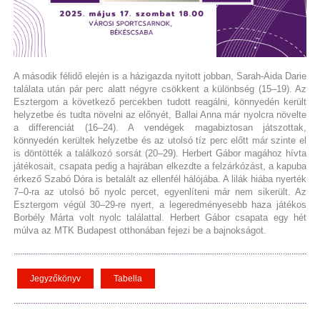
A második félidő elején is a házigazda nyitott jobban, Sarah-Aida Darie
találata után pár perc alatt négyre csökkent a különbség (15–19). Az
Esztergom a következő percekben tudott reagálni, könnyedén került
helyzetbe és tudta növelni az előnyét, Ballai Anna már nyolcra növelte
a differenciát (16–24). A vendégek magabiztosan játszottak,
könnyedén kerültek helyzetbe és az utolsó tíz perc előtt már szinte el
is döntötték a találkozó sorsát (20–29). Herbert Gábor magához hívta
játékosait, csapata pedig a hajrában elkezdte a felzárkózást, a kapuba
érkező Szabó Dóra is betalált az ellenfél hálójába. A lilák hiába nyerték
7–0-ra az utolsó bő nyolc percet, egyenlíteni már nem sikerült. Az
Esztergom végül 30–29-re nyert, a legeredményesebb haza játékos
Borbély Márta volt nyolc találattal. Herbert Gábor csapata egy hét
múlva az MTK Budapest otthonában fejezi be a bajnokságot.
Jegyzőkönyv
Tabella