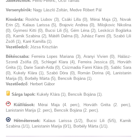
Játékvezetők:
Felhő Ferenc, Öcsi Tamás
Versenybírók:
Nagy László Zoltán, Medve Róbert Pál
Kisvárda:
Roskha Liubov (3), Csáki Lilla (0), Mérai Maja (2), Novak
Erin (2), Kalaus Larissa (5), Brajovic Andrea (0), Milojkovic Nikolina
(0), Gyimesi Kitti (0), Bucsi Lili (5), Gém Léna (2), Leskóczi Boglárka
(0), Karnik Szabina (2), Mátéfi Dalma (0), Juhász Fanni (0), Szabó Lili
Zsófi (1), Karé Kamilla (1).
Vezetőedző:
Józsa Krisztián
Békéscsaba:
Ferreira Lopes Mariana (3), Aranyi Vivien (0), Halász-
Szondi Zsófia (0), Schlegel Klara (4), Ferreira Jessica (0), Horváth
Gréta (1), Darie Sarah-Aida (0), Csizmadia Fanni Klára (0), Sablic Sara
(0), Kukely Klára (1), Szabó Dóra (0), Román Dorina (4), Lanistanin
Marija (0), Borbély Márta (5), Bencsik Bojána (1).
Vezetőedző
: Herbert Gábor
Sárga lapok:
Kukely KIára (1), Bencsik Bojána (1).
Kiállítások:
Mérai Maja (4. perc), Horváth Gréta (2. perc),
Lanistanin Marija (2. perc), Bencsik Bojána (2. perc).
Hétméteresek:
Kalaus Larissa (1/2), Bucsi Lili (5/5), Karnik
Szabina (1/1), Lanistanin Marija (0/1), Borbély Márta (1/1).