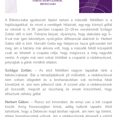
A Békéscsaba igyekezett lépést tartani a második félidőben is a
hajdúságiakkal, és mivel a vendégek hibáztak, egy-egy könnyű góllal
ez sikerült is. A 39. percben csapata 22–19-es vezetésénél Szilágyi
Zoltán időt is kért. Felrázta lányait, olyannyira, hogy alakulata egy 5–
0-val már igen tekintélyes nyolcgólos differenciát alakított ki. Herbert
Gábor időt is kért. Horváth Gréta egy hétperces hazai gólcsendet tört
meg, ám a hátrány már akkora volt, hogy a második félidő közepétől
csak az lehetett a csapata célja, hogy megússza a még nagyobb
verést. A végén már nem sokat törődtek a csapatok a védekezéssel,
potyogtak a gólok mindkét oldalon.
Szilágyi Zoltán:
– Az első félidőben nagyon tapadtak ránk a
békéscsabaiak. Bár a támadójátékunk jól működött, a védekezéssel
nem voltam elégedett és a lerohanásokban sok technikai hibát
követtünk el, ami nem jellemző ránk. A szünet után a védekezésünk
jól összeállt, megvolt az összhang és ennek köszönhető, hogy
elhúztunk néhány góllal.
Herbert Gábor:
– Rossz ezt kimondani, de ennyi van a két csapat
között. Amíg frissességben bírtuk, addig tudtunk tapadni. Attól
tartottunk, hogy a Debrecen majd átrohan rajtunk, ám nem így történt,
ebben fegyelmezettek voltunk, ám a védekezésünk elmaradt a várttól