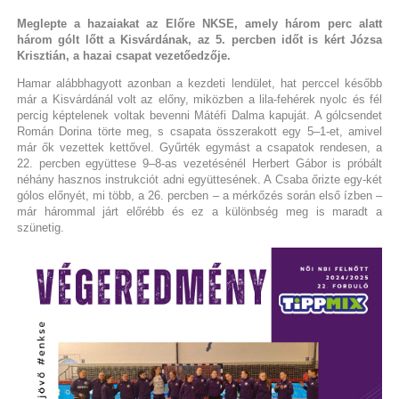
Meglepte a hazaiakat az Előre NKSE, amely három perc alatt
három gólt lőtt a Kisvárdának, az 5. percben időt is kért Józsa
Krisztián, a hazai csapat vezetőedzője.
Hamar alábbhagyott azonban a kezdeti lendület, hat perccel később
már a Kisvárdánál volt az előny, miközben a lila-fehérek nyolc és fél
percig képtelenek voltak bevenni Mátéfi Dalma kapuját. A gólcsendet
Román Dorina törte meg, s csapata összerakott egy 5–1-et, amivel
már ők vezettek kettővel. Gyűrték egymást a csapatok rendesen, a
22. percben együttese 9–8-as vezetésénél Herbert Gábor is próbált
néhány hasznos instrukciót adni együttesének. A Csaba őrizte egy-két
gólos előnyét, mi több, a 26. percben – a mérkőzés során első ízben –
már hárommal járt előrébb és ez a különbség meg is maradt a
szünetig.