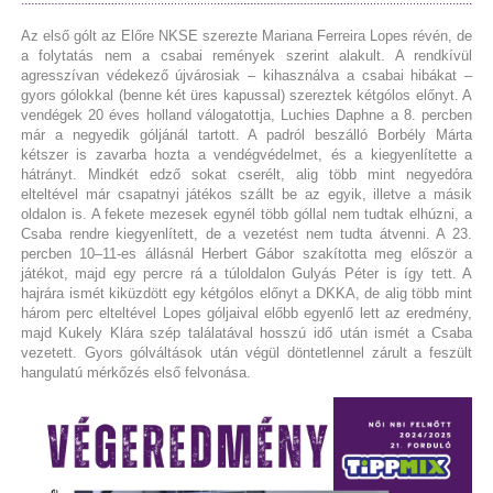
Az első gólt az Előre NKSE szerezte Mariana Ferreira Lopes révén, de
a folytatás nem a csabai remények szerint alakult. A rendkívül
agresszívan védekező újvárosiak – kihasználva a csabai hibákat –
gyors gólokkal (benne két üres kapussal) szereztek kétgólos előnyt. A
vendégek 20 éves holland válogatottja, Luchies Daphne a 8. percben
már a negyedik góljánál tartott. A padról beszálló Borbély Márta
kétszer is zavarba hozta a vendégvédelmet, és a kiegyenlítette a
hátrányt. Mindkét edző sokat cserélt, alig több mint negyedóra
elteltével már csapatnyi játékos szállt be az egyik, illetve a másik
oldalon is. A fekete mezesek egynél több góllal nem tudtak elhúzni, a
Csaba rendre kiegyenlített, de a vezetést nem tudta átvenni. A 23.
percben 10–11-es állásnál Herbert Gábor szakította meg először a
játékot, majd egy percre rá a túloldalon Gulyás Péter is így tett. A
hajrára ismét kiküzdött egy kétgólos előnyt a DKKA, de alig több mint
három perc elteltével Lopes góljaival előbb egyenlő lett az eredmény,
majd Kukely Klára szép találatával hosszú idő után ismét a Csaba
vezetett. Gyors gólváltások után végül döntetlennel zárult a feszült
hangulatú mérkőzés első felvonása.