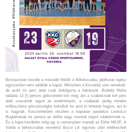
Borzasztóan kezdte a második félidőt a Békéscsaba, játékosai egész
egyszerűen nem találták a kaput. Miközben a Kisvárda sem remekelt,
de azért tíz perc alatt csak ledolgozta a hátrányát. Borbély Márta
találata 12 (!) perces gólszünetet tört meg, ám a szabolcsiak két perc
alatt csavartak egyet az eredményen, a csabaiak pedig minden
erőfeszítése görcsösségbe torkollott és amit ki lehetett hagyni, azt ki
is hagyták. Köszönhetően részben a kapuban parádézó Leskóczi
Boglárkának és persze az előtte nagy munkát végző védelemnek is.
És a hajrá kezdetén még így is versenyben maradt az Előre NKSE. A
Várda a békéscsabai nevelésű Bucsi Lili egymás után értékesített