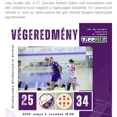
még tovább nőtt. A 27. percben Herbert Gábor már másodízben kért
időt, próbálva kicsit megtörni a hajdúságiak lendületét. Ez valamelyest
sikerült is, mert az utolsó percre két gólt sikerült faragnia hátrányából
együttesének.