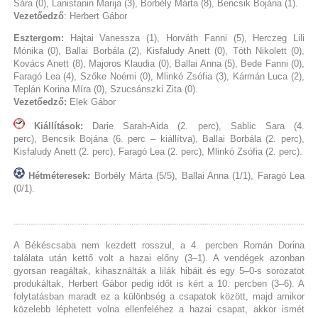
Sára (0), Lanistanin Marija (3), Borbély Márta (8), Bencsik Bojána (1).
Vezetőedző
: Herbert Gábor
Esztergom:
Hajtai Vanessza (1), Horváth Fanni (5), Herczeg Lili
Mónika (0), Ballai Borbála (2), Kisfaludy Anett (0), Tóth Nikolett (0),
Kovács Anett (8), Majoros Klaudia (0), Ballai Anna (5), Bede Fanni (0),
Faragó Lea (4), Szőke Noémi (0), Mlinkó Zsófia (3), Kármán Luca (2),
Teplán Korina Míra (0), Szucsánszki Zita (0).
Vezetőedző:
Elek Gábor
Kiállítások:
Darie Sarah-Aida (2. perc), Sablic Sara (4.
perc), Bencsik Bojána (6. perc – kiállítva), Ballai Borbála (2. perc),
Kisfaludy Anett (2. perc), Faragó Lea (2. perc), Mlinkó Zsófia (2. perc).
Hétméteresek:
Borbély Márta (5/5), Ballai Anna (1/1), Faragó Lea
(0/1).
A Békéscsaba nem kezdett rosszul, a 4. percben Román Dorina
találata után kettő volt a hazai előny (3–1). A vendégek azonban
gyorsan reagáltak, kihasználták a lilák hibáit és egy 5–0-s sorozatot
produkáltak, Herbert Gábor pedig időt is kért a 10. percben (3–6). A
folytatásban maradt ez a különbség a csapatok között, majd amikor
közelebb léphetett volna ellenfeléhez a hazai csapat, akkor ismét