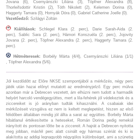
Jovana (6), Csernyánszki Liliána (3), Töpfner Alexandra (8),
Thorleifsdottir Kristin (2), Tóth Nikolett (2), Kelemen Dorina (0),
Haggerty Tamara (0), Hornyák Dóra (0), Gabriel Catherine Joelle (0).
Vezetőedző:
Szilágyi Zoltán
Kiállítások:
Schlegel Klara (2. perc), Darie Sarah-Aida (2.
perc), Sablic Sara (2. perc), Hámori Konszuéla (2. perc), Jojovity
Jovana (2. perc), Töpfner Alexandra (2. perc), Haggerty Tamara (2.
perc).
Hétméteresek:
Borbély Márta (4/4), Csernyánszki Liliána (1/1)​
, Töpfner Alexandra (5/6).
Jól kezdődőtt az Előre NKSE szempontjából a mérkőzés, négy perc
játék után hazai előnyt mutatott az eredményjelző. Egy perc múlva
azonban már a Debrecen vezetett, ám elhúzni nem tudott a harmadik
helyért harcoló vendégegyüttes, mert a lila-fehérek jól védekeztek és a
ziccereiket is jó arányban tudták kihasználni. A csabaiak idei
mérkőzéseit vizsgálva ez nem is keltett meglepetést, hiszen az első
félidőben általában mindig jól állta a sarat az együttes. Borbély Márta
hibátlanul értékesítette a heteseket, Román Dorina pedig remekül
irányított és pontosan lőtte be a ziccereit. A hajrát a Debrecen nyitotta
meg jobban, másfél perc alatt csinált egy hármas szériát és ki is
alakította az addigi legnagyobb négygólos különbséget, ami a szünetig