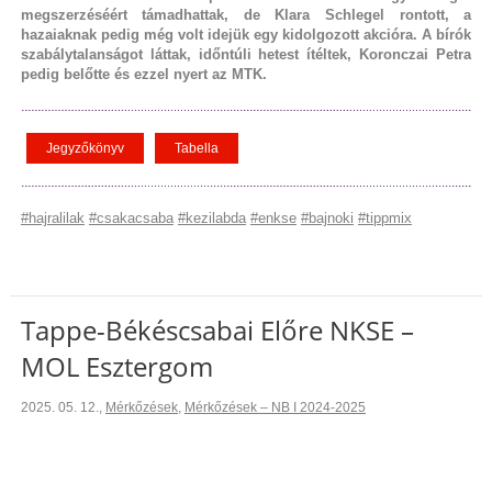
megszerzéséért támadhattak, de Klara Schlegel rontott, a
hazaiaknak pedig még volt idejük egy kidolgozott akcióra. A bírók
szabálytalanságot láttak, időntúli hetest ítéltek, Koronczai Petra
pedig belőtte és ezzel nyert az MTK.
Jegyzőkönyv
Tabella
#hajralilak
#csakacsaba
#kezilabda
#enkse
#bajnoki
#tippmix
Tappe-Békéscsabai Előre NKSE –
MOL Esztergom
2025. 05. 12.
,
Mérkőzések
,
Mérkőzések – NB I 2024-2025