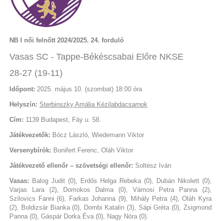
NB I női felnőtt 2024/2025. 24. forduló
Vasas SC - Tappe-Békéscsabai Előre NKSE
28-27 (19-11)
Időpont:
2025. május 10. (szombat) 18:00 óra
Helyszín:
Sterbinszky Amália Kézilabdacsarnok
Cím:
1139 Budapest, Fáy u. 58.
Játékvezetők:
Bócz László, Wiedemann Viktor
Versenybírók:
Bonifert Ferenc, Oláh Viktor
Játékvezető ellenőr – szövetségi ellenőr:
Soltész Iván
Vasas:
Balog Judit (0), Erdős Helga Rebeka (0), Dubán Nikolett (0),
Varjas Lara (2), Domokos Dalma (0), Vámosi Petra Panna (2),
Szilovics Fanni (6), Farkas Johanna (9), Mihály Petra (4), Oláh Kyra
(2), Boldizsár Bianka (0), Dombi Katalin (3), Sápi Gréta (0), Zsigmond
Panna (0), Gáspár Dorka Éva (0), Nagy Nóra (0).