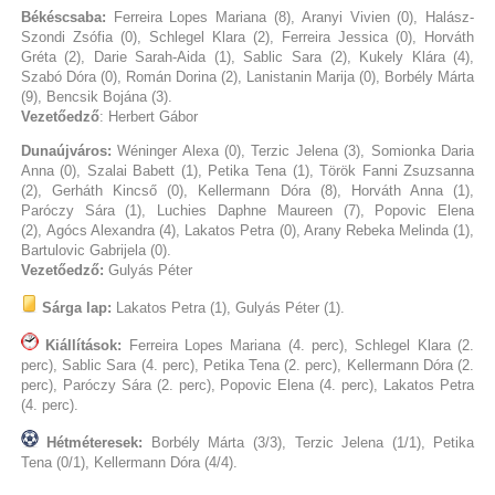
Békéscsaba:
Ferreira Lopes Mariana (8), Aranyi Vivien (0), Halász-
Szondi Zsófia (0), Schlegel Klara (2), Ferreira Jessica (0), Horváth
Gréta (2), Darie Sarah-Aida (1), Sablic Sara (2), Kukely Klára (4),
Szabó Dóra (0), Román Dorina (2), Lanistanin Marija (0), Borbély Márta
(9), Bencsik Bojána (3).
Vezetőedző
: Herbert Gábor
Dunaújváros:
Wéninger Alexa (0), Terzic Jelena (3), Somionka Daria
Anna (0), Szalai Babett (1), Petika Tena (1), Török Fanni Zsuzsanna
(2), Gerháth Kincső (0), Kellermann Dóra (8), Horváth Anna (1),
Paróczy Sára (1), Luchies Daphne Maureen (7), Popovic Elena
(2), Agócs Alexandra (4), Lakatos Petra (0), Arany Rebeka Melinda (1),
Bartulovic Gabrijela (0).
Vezetőedző:
Gulyás Péter
Sárga lap:
Lakatos Petra (1), Gulyás Péter (1).
Kiállítások:
Ferreira Lopes Mariana (4. perc), Schlegel Klara (2.
perc), Sablic Sara (4. perc), Petika Tena (2. perc), Kellermann Dóra (2.
perc), Paróczy Sára (2. perc), Popovic Elena (4. perc), Lakatos Petra
(4. perc).
Hétméteresek:
Borbély Márta (3/3), Terzic Jelena (1/1), Petika
Tena (0/1), Kellermann Dóra (4/4).