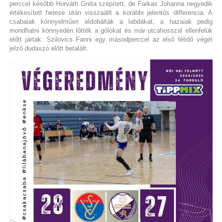
perccel később Horváth Gréta szépített, de Farkas Johanna negyedik
értékesített hetese után visszaállt a korábbi jelentős differencia. A
csabaiak könnyelműen eldobálták a labdákat, a hazaiak pedig
mondhatni könnyedén lőtték a gólokat és már utcahosszal ellenfelük
előtt jártak. Szilovics Fanni egy másodperccel az első félidő végét
jelző dudaszó előtt betalált.