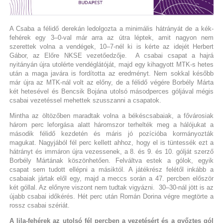
A Csaba a félidő derekán ledolgozta a minimális hátrányát de a kék-
fehérek egy 3–0-val már arra az útra léptek, amit nagyon nem
szerettek volna a vendégek, 10–7-nél ki is kérte az idejét Herbert
Gábor, az Előre NKSE vezetőedzője. A csabai csapat a hajrá
nyitányán újra utolérte vendéglátóját, majd egy kihagyott MTK-s hetes
után a maga javára is fordította az eredményt. Nem sokkal később
már újra az MTK-nál volt az előny, de a félidő végére Borbély Márta
két hetesével és Bencsik Bojána utolsó másodperces góljával mégis
csabai vezetéssel mehettek szusszanni a csapatok.
Mintha az öltözőben maradtak volna a békéscsabaiak, a fővárosiak
három perc leforgása alatt háromszor terhelték meg a hálójukat a
második félidő kezdetén és máris jó pozícióba kormányozták
magukat. Nagyjából fél perc kellett ahhoz, hogy el is tüntessék ezt a
hátrányt és immáron újra vezessenek, a 8. és 9. és 10. gólját szerző
Borbély Mártának köszönhetően. Felváltva estek a gólok, egyik
csapat sem tudott ellépni a másiktól. A játékrész felétől inkább a
csabaiak jártak elől egy, majd a meccs során a 47. percben először
két góllal. Az előnyre viszont nem tudtak vigyázni. 30–30-nál jött is az
újabb csabai időkérés. Hét perc után Román Dorina végre megtörte a
rossz csabai szériát.
A lila-fehérek az utolsó fél percben a vezetésért és a győztes gól