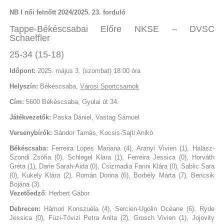
NB I női felnőtt 2024/2025. 23. forduló
Tappe-Békéscsabai Előre NKSE – DVSC
Schaeffler
25-34 (15-18)
Időpont:
2025. május 3. (szombat) 18:00 óra
Helyszín:
Békéscsaba,
Városi Sportcsarnok
Cím:
5600 Békéscsaba, Gyulai út 34.
Játékvezetők:
Paska Dániel, Vastag Sámuel
Versenybírók:
Sándor Tamás, Kocsis-Sajti Anikó
Békéscsaba:
Ferreira Lopes Mariana (4), Aranyi Vivien (1), Halász-
Szondi Zsófia (0), Schlegel Klara (1), Ferreira Jessica (0), Horváth
Gréta (1), Darie Sarah-Aida (0), Csizmadia Fanni Klára (0), Sablic Sara
(0), Kukely Klára (2), Román Dorina (6), Borbély Márta (7), Bencsik
Bojána (3).
Vezetőedző
: Herbert Gábor
Debrecen:
Hámori Konszuéla (4), Sercien-Ugolin Océane (6), Ryde
Jessica (0), Füzi-Tóvizi Petra Anita (2), Grosch Vivien (1), Jojovity