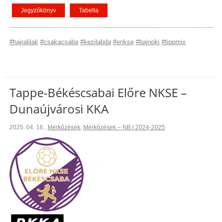
Jegyzőkönyv
Tabella
#hajralilak
#csakacsaba
#kezilabda
#enkse
#bajnoki
#tippmix
Tappe-Békéscsabai Előre NKSE –
Dunaújvárosi KKA
2025. 04. 16.
,
Mérkőzések
,
Mérkőzések – NB I 2024-2025