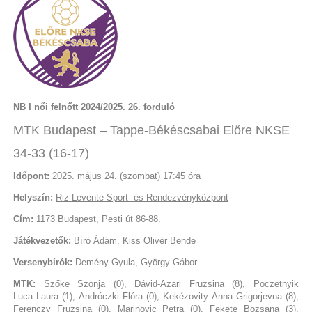
NB I női felnőtt 2024/2025. 26. forduló
MTK Budapest – Tappe-Békéscsabai Előre NKSE
34-33 (16-17)
Időpont:
2025. május 24. (szombat) 17:45 óra
Helyszín:
Riz Levente Sport- és Rendezvényközpont
Cím:
1173 Budapest, Pesti út 86-88.
Játékvezetők:
Bíró Ádám, Kiss Olivér Bende
Versenybírók:
Demény Gyula, György Gábor
MTK:
Szőke Szonja (0), Dávid-Azari Fruzsina (8), Poczetnyik
Luca Laura (1), Andróczki Flóra (0), Kekézovity Anna Grigorjevna (8),
Ferenczy Fruzsina (0), Marinovic Petra (0), Fekete Bozsana (3),