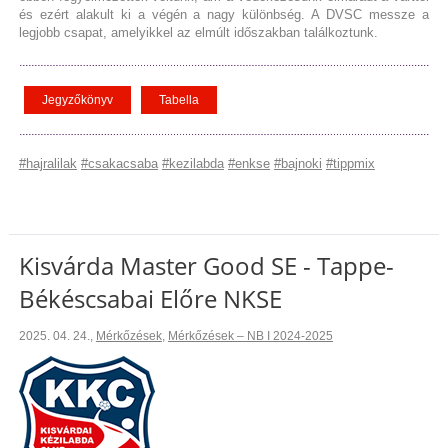
és ezért alakult ki a végén a nagy különbség. A DVSC messze a
legjobb csapat, amelyikkel az elmúlt időszakban találkoztunk.
Jegyzőkönyv
Tabella
#hajralilak
#csakacsaba
#kezilabda
#enkse
#bajnoki
#tippmix
Kisvárda Master Good SE - Tappe-
Békéscsabai Előre NKSE
2025. 04. 24.
,
Mérkőzések
,
Mérkőzések – NB I 2024-2025