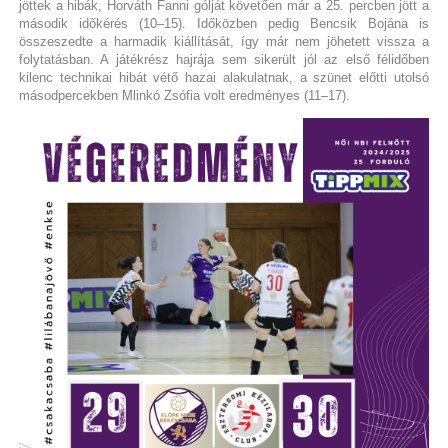
jöttek a hibák, Horváth Fanni gólját követően már a 25. percben jött a
második időkérés (10–15). Időközben pedig Bencsik Bojána is
összeszedte a harmadik kiállítását, így már nem jöhetett vissza a
folytatásban. A játékrész hajrája sem sikerült jól az első félidőben
kilenc technikai hibát vétő hazai alakulatnak, a szünet előtti utolsó
másodpercekben Mlinkó Zsófia volt eredményes (11–17).