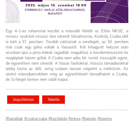
Egy 4–1-es rohammal kezdte a második félidőt az Előre NKSE, a
mínusz nyolcból mínusz ötre sikerült felzárkóznia, Konkoly Csaba időt
is kért a 37. percben. Tovább zárkóztak a vendégek, az 50. percben
már csak egy gólra voltak a Vasastól. Két kihagyott helyzet után
azonban újra a piros-kékek ragadták magukhoz a kezdeményezést és
megléptek három góllal. A Csaba nem adta fel, ismét visszajött egyre,
de egyenlíteni nem sikerült. A Vasas faultokkal, hosszú támadásokkal
addig húzta az időt, amíg szépen lassan végetért a mérkőzés. Az
utolsó másodpercekben még az egyenlítésért támadhatott a Csaba,
de Schlegel lövése nem talált kaput.
Jegyzőkönyv
Tabella
#hajralilak
#csakacsaba
#kezilabda
#enkse
#bajnoki
#tippmix