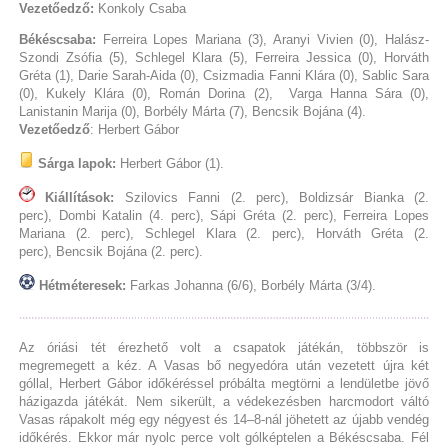
Vezetőedző:
Konkoly Csaba
Békéscsaba:
Ferreira Lopes Mariana (3), Aranyi Vivien (0), Halász-
Szondi Zsófia (5), Schlegel Klara (5), Ferreira Jessica (0), Horváth
Gréta (1), Darie Sarah-Aida (0), Csizmadia Fanni Klára (0), Sablic Sara
(0), Kukely Klára (0), Román Dorina (2), Varga Hanna Sára (0),
Lanistanin Marija (0), Borbély Márta (7), Bencsik Bojána (4).
Vezetőedző
: Herbert Gábor
Sárga lapok:
Herbert Gábor (1).
Kiállítások:
Szilovics Fanni (2. perc), Boldizsár Bianka (2.
perc), Dombi Katalin (4. perc), Sápi Gréta (2. perc), Ferreira Lopes
Mariana (2. perc), Schlegel Klara (2. perc), Horváth Gréta (2.
perc), Bencsik Bojána (2. perc).
Hétméteresek:
Farkas Johanna (6/6), Borbély Márta (3/4).
Az óriási tét érezhető volt a csapatok játékán, többször is
megremegett a kéz. A Vasas bő negyedóra után vezetett újra két
góllal, Herbert Gábor időkéréssel próbálta megtörni a lendületbe jövő
házigazda játékát. Nem sikerült, a védekezésben harcmodort váltó
Vasas rápakolt még egy négyest és 14–8-nál jöhetett az újabb vendég
időkérés. Ekkor már nyolc perce volt gólképtelen a Békéscsaba. Fél