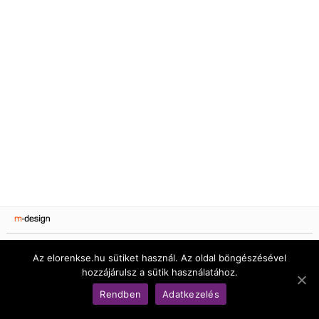
© Békéscsabai Előre Női Kézilabda Kft.
Az elorenkse.hu sütiket használ. Az oldal böngészésével
hozzájárulsz a sütik használatához.
Rendben
Adatkezelés