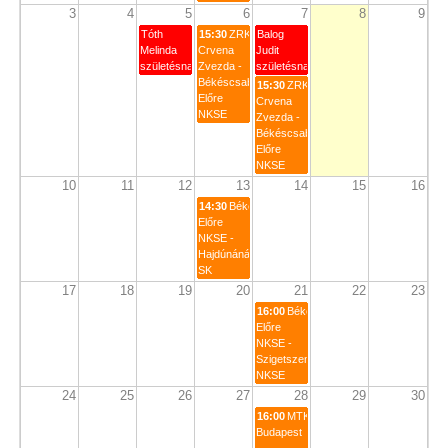
3
4
5
6
7
8
9
Tóth
15:30
ZRK
Balog
Melinda
Crvena
Judit
születésnapja
Zvezda -
születésnapja
Békéscsabai
15:30
ZRK
Előre
Crvena
NKSE
Zvezda -
Békéscsabai
Előre
NKSE
10
11
12
13
14
15
16
14:30
Békéscsabai
Előre
NKSE -
Hajdúnánás
SK
17
18
19
20
21
22
23
16:00
Békéscsabai
Előre
NKSE -
Szigetszentmiklósi
NKSE
24
25
26
27
28
29
30
16:00
MTK
Budapest