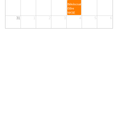
-
Békéscsabai
Előre
NKSE
31
1
2
3
4
5
6