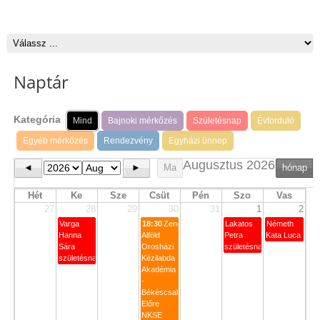
Naptár
Kategória
Mind
Bajnoki mérkőzés
Születésnap
Évforduló
Egyéb mérkőzés
Rendezvény
Egyházi ünnep
Augusztus 2026
◄
►
Ma
hónap
Hét
Ke
Sze
Csüt
Pén
Szo
Vas
27
28
29
30
31
1
2
Varga
18:30
Zengő
Lakatos
Németh
Hanna
Alföld
Petra
Kata Luca
Sára
Orosházi
születésnapja
születésnapja
Kézilabda
Akadémia
-
Békéscsabai
Előre
NKSE