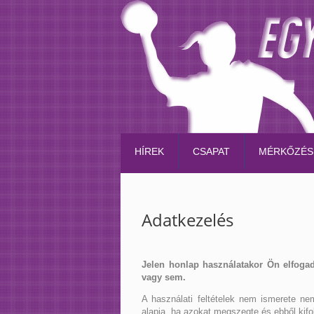
HÍREK
CSAPAT
MÉRKŐZÉS
Adatkezelés
Jelen honlap használatakor Ön elfogadja
vagy sem.
A használati feltételek nem ismerete ne
alapja, ha azokat megszegte és ebből kif