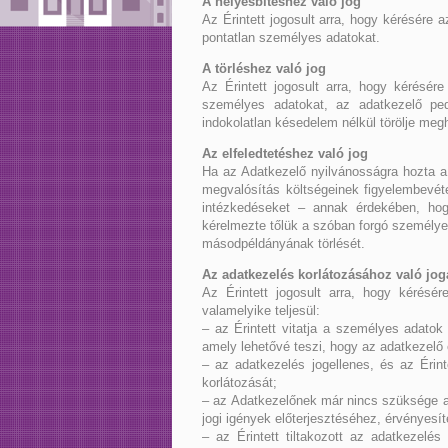
A helyesbítéshez való jog
Az Érintett jogosult arra, hogy kérésére 
pontatlan személyes adatokat.
A törléshez való jog
Az Érintett jogosult arra, hogy kérésér
személyes adatokat, az adatkezelő ped
indokolatlan késedelem nélkül törölje megh
Az elfeledtetéshez való jog
Ha az Adatkezelő nyilvánosságra hozta a 
megvalósítás költségeinek figyelembevéte
intézkedéseket – annak érdekében, hog
kérelmezte tőlük a szóban forgó személye
másodpéldányának törlését.
Az adatkezelés korlátozásához való jog
Az Érintett jogosult arra, hogy kérésér
valamelyike teljesül:
– az Érintett vitatja a személyes adatok
amely lehetővé teszi, hogy az adatkezelő
– az adatkezelés jogellenes, és az Érint
korlátozását;
– az Adatkezelőnek már nincs szüksége a 
jogi igények előterjesztéséhez, érvényes
– az Érintett tiltakozott az adatkezelés