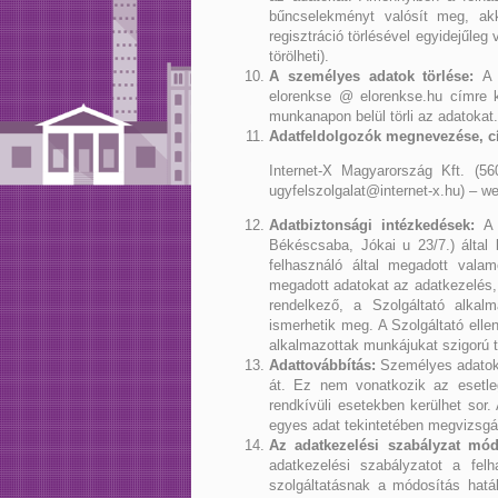
bűncselekményt valósít meg, akko
regisztráció törlésével egyidejűle
törölheti).
A személyes adatok törlése:
A f
elorenkse @ elorenkse.hu címre kel
munkanapon belül törli az adatokat.
Adatfeldolgozók megnevezése, c
Internet-X Magyarország Kft. (5
ugyfelszolgalat@internet-x.hu) – w
Adatbiztonsági intézkedések:
A 
Békéscsaba, Jókai u 23/7.) által b
felhasználó által megadott valam
megadott adatokat az adatkezelés, -
rendelkező, a Szolgáltató alkalm
ismerhetik meg. A Szolgáltató ellen
alkalmazottak munkájukat szigorú ti
Adattovábbítás:
Személyes adatoka
át. Ez nem vonatkozik az esetleg
rendkívüli esetekben kerülhet sor.
egyes adat tekintetében megvizsgál
Az adatkezelési szabályzat mód
adatkezelési szabályzatot a fel
szolgáltatásnak a módosítás hatál