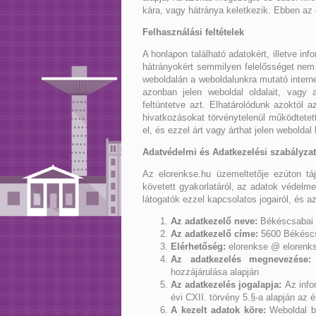
kára, vagy hátránya keletkezik. Ebben az 
Felhasználási feltételek
A honlapon található adatokért, illetve in
hátrányokért semmilyen felelősséget nem 
weboldalán a weboldalunkra mutató interne
azonban jelen weboldal oldalait, vagy 
feltüntetve azt. Elhatárolódunk azoktól a
hivatkozásokat törvénytelenül működtetett
el, és ezzel árt vagy árthat jelen webolda
Adatvédelmi és Adatkezelési szabályzat
Az elorenkse.hu üzemeltetője ezúton tá
követett gyakorlatáról, az adatok védelme
látogatók ezzel kapcsolatos jogairól, és a
Az adatkezelő neve:
Békéscsabai E
Az adatkezelő címe:
5600 Békéscs
Elérhetőség:
elorenkse @ elorenk
Az adatkezelés megnevezése:
hozzájárulása alapján
Az adatkezelés jogalapja:
Az infor
évi CXII. törvény 5.§-a alapján az é
A kezelt adatok köre:
Weboldal b