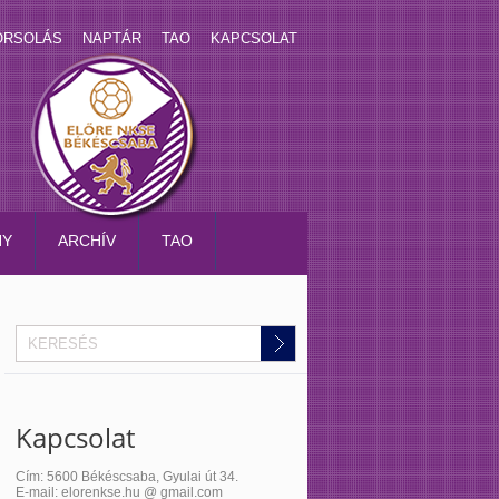
ORSOLÁS
NAPTÁR
TAO
KAPCSOLAT
NY
ARCHÍV
TAO
Kapcsolat
Cím: 5600 Békéscsaba, Gyulai út 34.
E-mail: elorenkse.hu @ gmail.com