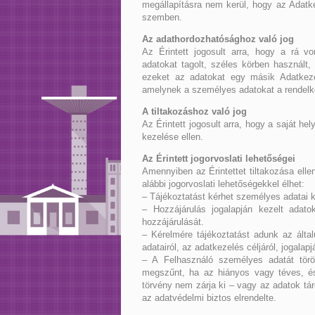
megállapításra nem kerül, hogy az Adatke
szemben.
Az adathordozhatósághoz való jog
Az Érintett jogosult arra, hogy a rá v
adatokat tagolt, széles körben használt
ezeket az adatokat egy másik Adatkeze
amelynek a személyes adatokat a rendelk
A tiltakozáshoz való jog
Az Érintett jogosult arra, hogy a saját h
kezelése ellen.
Az Érintett jogorvoslati lehetőségei
Amennyiben az Érintettet tiltakozása ell
alábbi jogorvoslati lehetőségekkel élhet:
– Tájékoztatást kérhet személyes adatai k
– Hozzájárulás jogalapján kezelt adato
hozzájárulását.
– Kérelmére tájékoztatást adunk az általu
adatairól, az adatkezelés céljáról, jogalapj
– A Felhasználó személyes adatát töröl
megszűnt, ha az hiányos vagy téves, és 
törvény nem zárja ki – vagy az adatok tár
az adatvédelmi biztos elrendelte.