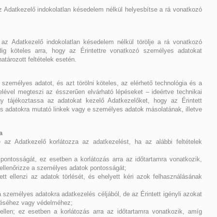
az Adatkezelő indokolatlan késedelem nélkül helyesbítse a rá vonatkozó
e az Adatkezelő indokolatlan késedelem nélkül törölje a rá vonatkozó
ig köteles arra, hogy az Érintettre vonatkozó személyes adatokat
atározott feltételek esetén.
személyes adatot, és azt törölni köteles, az elérhető technológia és a
lével megteszi az ésszerűen elvárható lépéseket – ideértve technikai
y tájékoztassa az adatokat kezelő Adatkezelőket, hogy az Érintett
s adatokra mutató linkek vagy e személyes adatok másolatának, illetve
a
e az Adatkezelő korlátozza az adatkezelést, ha az alábbi feltételek
 pontosságát, ez esetben a korlátozás arra az időtartamra vonatkozik,
 ellenőrizze a személyes adatok pontosságát;
ett ellenzi az adatok törlését, és ehelyett kéri azok felhasználásának
személyes adatokra adatkezelés céljából, de az Érintett igényli azokat
ítéséhez vagy védelméhez;
 ellen; ez esetben a korlátozás arra az időtartamra vonatkozik, amíg