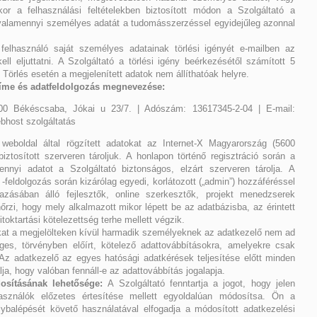
r a felhasználási feltételekben biztosított módon a Szolgáltató a
g valamennyi személyes adatát a tudomásszerzéssel egyidejűleg azonnal
elhasználó saját személyes adatainak törlési igényét e-mailben az
l eljuttatni. A Szolgáltató a törlési igény beérkezésétől számított 5
 Törlés esetén a megjelenített adatok nem állíthatóak helyre.
íme és adatfeldolgozás megnevezése:
600 Békéscsaba, Jókai u 23/7. | Adószám: 13617345-2-04 | E-mail:
ebhost szolgáltatás
weboldal által rögzített adatokat az Internet-X Magyarország (5600
iztosított szerveren tároljuk. A honlapon történő regisztráció során a
ennyi adatot a Szolgáltató biztonságos, elzárt szerveren tárolja. A
feldolgozás során kizárólag egyedi, korlátozott („admin”) hozzáféréssel
azásában álló fejlesztők, online szerkesztők, projekt menedzserek
őrzi, hogy mely alkalmazott mikor lépett be az adatbázisba, az érintett
toktartási kötelezettség terhe mellett végzik.
t a megjelölteken kívül harmadik személyeknek az adatkezelő nem ad
es, törvényben előírt, kötelező adattovábbításokra, amelyekre csak
 Az adatkezelő az egyes hatósági adatkérések teljesítése előtt minden
ja, hogy valóban fennáll-e az adattovábbítás jogalapja.
osításának lehetősége:
A Szolgáltató fenntartja a jogot, hogy jelen
használók előzetes értesítése mellett egyoldalúan módosítsa. Ön a
ybalépését követő használatával elfogadja a módosított adatkezelési