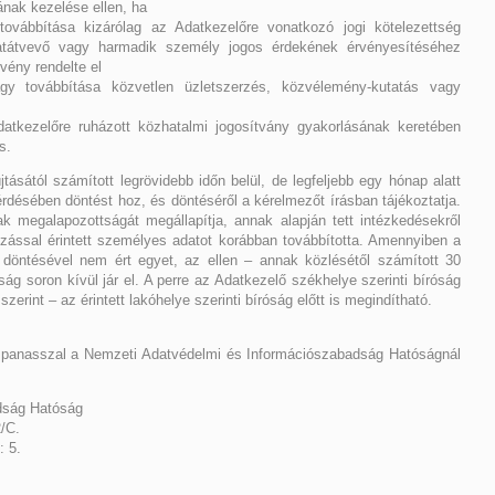
ának kezelése ellen, ha
vábbítása kizárólag az Adatkezelőre vonatkozó jogi kötelezettség
datátvevő vagy harmadik személy jogos érdekének érvényesítéséhez
vény rendelte el
y továbbítása közvetlen üzletszerzés, közvélemény-kutatás vagy
tkezelőre ruházott közhatalmi jogosítvány gyakorlásának keretében
s.
tásától számított legrövidebb időn belül, de legfeljebb egy hónap alatt
désében döntést hoz, és döntéséről a kérelmezőt írásban tájékoztatja.
ak megalapozottságát megállapítja, annak alapján tett intézkedésekről
kozással érintett személyes adatot korábban továbbította. Amennyiben a
döntésével nem ért egyet, az ellen – annak közlésétől számított 30
ság soron kívül jár el. A perre az Adatkezelő székhelye szerinti bíróság
 szerint – az érintett lakóhelye szerinti bíróság előtt is megindítható.
n panasszal a Nemzeti Adatvédelmi és Információszabadság Hatóságnál
dság Hatóság
/C.
: 5.