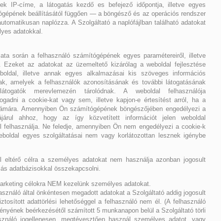
ek IP-címe, a látogatás kezdő es befejező időpontja, illetve egyes
gépének beállításától függően — a böngésző és az operációs rendszer
utomatikusan naplózza. A Szolgáltató a naplófájlban található adatokat
yes adatokkal.
lata során a felhasználó számítógépének egyes paramétereiről, illetve
. Ezeket az adatokat az üzemeltető kizárólag a weboldal fejlesztése
boldal, illetve annak egyes alkalmazásai kis szöveges információs
lnak, amelyek a felhasználók azonosításának és további látogatásának
togatók merevlemezén tárolódnak. A weboldal felhasználója
ogadni a cookie-kat vagy sem, illetve kapjon-e értesítést arról, ha a
 számára. Amennyiben Ön számítógépének böngészőjében engedélyezi a
járul ahhoz, hogy az így közvetített információt jelen weboldal
l felhasználja. Ne feledje, amennyiben Ön nem engedélyezi a cookie-k
boldal egyes szolgáltatásai nem vagy korlátozottan lesznek igénybe
ól eltérő célra a személyes adatokat nem használja azonban jogosult
más adatbázisokkal összekapcsolni.
marketing célokra NEM kezelünk személyes adatokat.
asználó által önkéntesen megadott adatokat a Szolgáltató addig jogosult
iztosított adattörlési lehetőséggel a felhasználó nem él. (A felhasználó
gényének beérkezésétől számított 5 munkanapon belül a Szolgáltató törli
sználó jogellenesen, megtévesztően használ személyes adatot, vagy