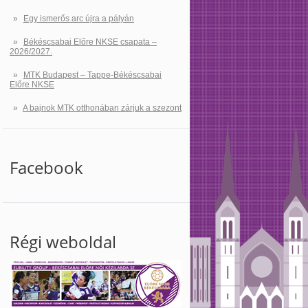
Egy ismerős arc újra a pályán
Békéscsabai Előre NKSE csapata –
2026/2027.
MTK Budapest – Tappe-Békéscsabai
Előre NKSE
A bajnok MTK otthonában zárjuk a szezont
Facebook
Régi weboldal