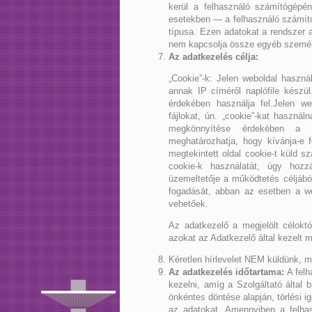
kerül a felhasználó számítógépén
esetekben — a felhasználó számító
típusa. Ezen adatokat a rendszer a
nem kapcsolja össze egyéb személ
Az adatkezelés célja:
„Cookie”-k: Jelen weboldal haszná
annak IP címéről naplófile készül
érdekében használja fel.Jelen we
fájlokat, ún. „cookie”-kat haszná
megkönnyítése érdekében a lá
meghatározhatja, hogy kívánja-e f
megtekintett oldal cookie-t küld
cookie-k használatát, úgy hozzá
üzemeltetője a működtetés céljábó
fogadását, abban az esetben a we
vehetőek.
Az adatkezelő a megjelölt célokt
azokat az Adatkezelő által kezelt 
Kéretlen hírlevelet NEM küldünk, 
Az adatkezelés időtartama:
A felh
kezelni, amíg a Szolgáltató által b
önkéntes döntése alapján, törlési i
az adatokat. Amennyiben a felha