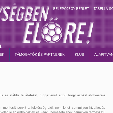
BELÉPŐJEGY-BÉRLET
TABELLA-S
EK
TÁMOGATÓK ÉS PARTNEREK
KLUB
ALAPÍTVÁ
 az alábbi feltételeket, függetlenül attól, hogy azokat elolvasta-e
m mentesít senkit a felelősség alól, nem lehet semmilyen hivatkozás
olyólag jelen weboldalnak és/vagy üzemeltetőjének bármilyen természetű