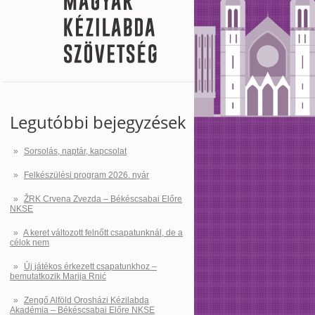
Legutóbbi bejegyzések
Sorsolás, naptár, kapcsolat
Felkészülési program 2026. nyár
ŽRK Crvena Zvezda – Békéscsabai Előre
NKSE
A keret változott felnőtt csapatunknál, de a
célok nem
Új játékos érkezett csapatunkhoz –
bemutatkozik Marija Rnić
Zengő Alföld Orosházi Kézilabda
Akadémia – Békéscsabai Előre NKSE