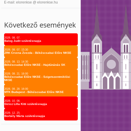
E-mail: elorenkse @ elorenkse.hu
Következő események
2026. 08. 07.
Balog Judit születésnapja
2026. 08. 07. 15:30
ZRK Crvena Zvezda - Békéscsabai Előre NKSE
2026. 08. 13. 14:30
Békéscsabai Előre NKSE - Hajdúnánás SK
2026. 08. 21. 16:00
Békéscsabai Előre NKSE - Szigetszentmiklósi
NKSE
2026. 08. 28. 16:00
MTK Budapest - Békéscsabai Előre NKSE
2026. 10. 06.
Giricz Lilla Kitti születésnapja
2026. 12. 25.
Borbély Márta születésnapja