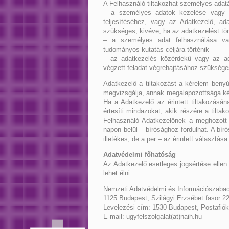
A Felhasználó tiltakozhat személyes adat
– a személyes adatok kezelése vagy to
teljesítéséhez, vagy az Adatkezelő, a
szükséges, kivéve, ha az adatkezelést tör
– a személyes adat felhasználása vag
tudományos kutatás céljára történik
– az adatkezelés közérdekű vagy az ada
végzett feladat végrehajtásához szüksége
Adatkezelő a tiltakozást a kérelem benyúj
megvizsgálja, annak megalapozottsága kér
Ha a Adatkezelő az érintett tiltakozásán
értesíti mindazokat, akik részére a tilta
Felhasználó Adatkezelőnek a meghozott 
napon belül – bírósághoz fordulhat. A bíró
illetékes, de a per – az érintett választása
Adatvédelmi főhatóság
Az Adatkezelő esetleges jogsértése elle
lehet élni:
Nemzeti Adatvédelmi és Információszaba
1125 Budapest, Szilágyi Erzsébet fasor 22
Levelezési cím: 1530 Budapest, Postafiók
E-mail: ugyfelszolgalat(at)naih.hu