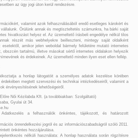
esetben az ügy jogi úton kerül rendezésre.
formációkért, valamint azok felhasználásából eredő esetleges károkért és
vállalunk. Örülünk annak és megtiszteltetés számunkra, ha bárki saját
tes hivatkozást helyez el. Az üzemeltető írásbeli engedélye nélkül tilos
annak részét más webhelyekre beilleszteni, mintegy saját oldalként
z esetektől, amikor jelen weboldal bármely felületére mutató internetes
, obszcén tartalmú, illetve másokat sértő internetes oldalakon helyezik
l hírnevének és érdekeinek. Az üzemeltető minden ilyen eset ellen fellép.
jékoztatja a honlap látogatóit a személyes adatok kezelése körében
 érdekében megtett szervezési és technikai intézkedéseiről, valamint a
zok érvényesítésének lehetőségeiről.
lőre Női Kézilabda Kft. (a továbbiakban: Szolgáltató)
aba, Gyulai út 34.
se.hu
Adatkezelés a felhasználók önkéntes, tájékozott, és határozott
mációs önrendelkezési jogról és az információszabadságról szóló 2011.
rintett önkéntes hozzájárulása.
ejelentkezés nélküli használata: A honlap használata során rögzítésre