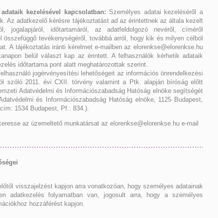
adataik kezelésével kapcsolatban:
Személyes adatai kezeléséről a
k. Az adatkezelő kérésre tájékoztatást ad az érintettnek az általa kezelt
ól, jogalapjáról, időtartamáról, az adatfeldolgozó nevéről, címéről
l összefüggő tevékenységéről, továbbá arról, hogy kik és milyen célból
t. A tájékoztatás iránti kérelmet e-mailben az elorenkse@elorenkse.hu
kanapon belül választ kap az érintett. A felhasználók kérhetik adataik
ezelés időtartama pont alatt meghatározottak szerint.
elhasználó jogérvényesítési lehetőségeit az információs önrendelkezési
l szóló 2011. évi CXII. törvény valamint a Ptk. alapján bíróság előtt
 Nemzeti Adatvédelmi és Információszabadság Hatóság elnöke segítségét
ti Adatvédelmi és Információszabadság Hatóság elnöke, 1125 Budapest,
acím: 1534 Budapest, Pf.: 834.).
l keresse az üzemeltető munkatársat az elorenkse@elorenkse.hu e-mail
tőségei
zelőtől visszajelzést kapjon arra vonatkozóan, hogy személyes adatainak
en adatkezelés folyamatban van, jogosult arra, hogy a személyes
rmációkhoz hozzáférést kapjon.