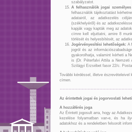
szabályzatot.
A felhasználók jogai személyes 
felhasználók tájékoztatást kérhetne
adatairól, az adatkezelés céljár
(székhelyéről) és az adatkezelésse
kapják vagy kapták meg az adatoka
címre kell eljuttatni, amire 8 mun
törlését és helyesbítését, az adatk
Jogérvényesítési lehetőségek:
A f
jogról és az információszabadságró
gyakorolhatja, valamint kérheti a
is (Dr. Péterfalvi Attila a Nemze
Szilágyi Erzsébet fasor 22/c. Post
További kérdéssel, illetve észrevételeive
címen.
Az érintettek jogai és jogorvoslati lehe
A hozzáférés joga
Az Érintett jogosult arra, hogy az Adatke
kezelése folyamatban van-e, és ha ily
adatokhoz és a rendeletben felsorolt info