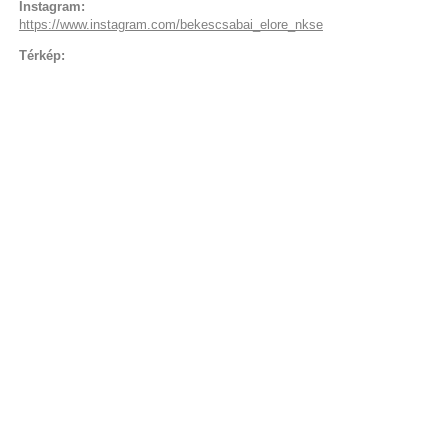
Instagram:
https://www.instagram.com/bekescsabai_elore_nkse
Térkép: