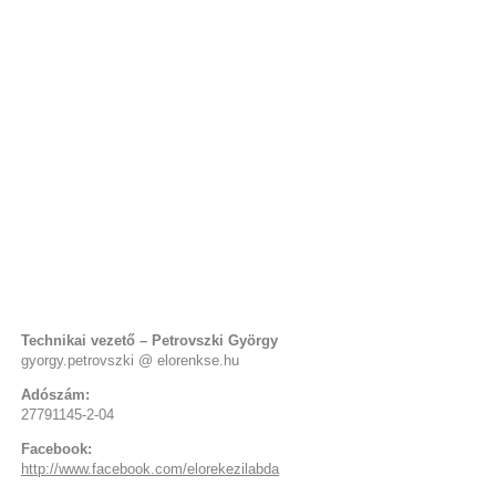
Technikai vezető – Petrovszki György
gyorgy.petrovszki @ elorenkse.hu
Adószám:
27791145-2-04
Facebook:
http://www.facebook.com/elorekezilabda