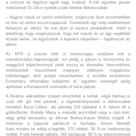
a szezont és legyőzni egyik nagy riválisát. A két együttes januári
mérkőzését 31–24-re nyerték a kék-fehérek Békéscsabán.
– Nagyon várjuk az utolsó mérkőzést, mégiscsak ilyen összetételben
ez lesz az utolsó összecsapásunk. Szeretnénk egy szép eredménnyel
befejezni az idényt, ha már ilyen jó tavaszt produkáltunk. Adott a
lehetőség, hogy megmutassuk, hogy mit tudunk és ez egy megfelelő
lezárás lenne, ha legyőznénk a bajnokot idegenben
– fogalmazott az
átlövő.
Az MTK a szezon előtt is toronymagas esélyese volt a
másodosztályú bajnokságnak, ezt pedig a pályán is bizonyította és
meggyőző teljesítménnyel jutott vissza az élvonalba. Huszonkilenc
mérkőzésből huszonhetet megnyert, többnyire magabiztos
különbséggel, első pontját novemberben, a későbbi ezüstérmes
Eszterházy otthonában hullajtotta el, egyetlen vereségét pedig
áprilisban a Komáromtól szenvedte el hazai pályán.
A fővárosi alakulatban szépen eloszlottak a terhek, végül hárman is
száz lőtt gól fölé jutottak, a legeredményesebb a békéscsabai
nevelésű Bucsi Lililesz, aki jelenleg 143 találattal a 9. helyen áll a
góllövőlistán. Borbély Márta a második pozícióból várja a záró kört,
négy góllal lemaradva az éllovas Berkes-Kaiser Melitta mögött. A
mérkőzés a kapusok párharcát is hozhatja, hiszen Németh
Kata mutatta be eddig a legtöbb, 273 védést, 36 %-os hatékonyság
mellett. A kék-fehérek hálóőre, 243 hárítással, 39 %-os teljesítménnyel