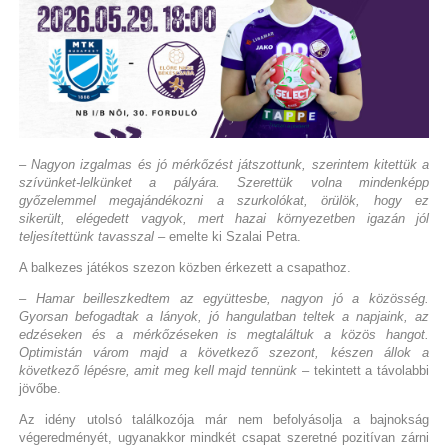
– Nagyon izgalmas és jó mérkőzést játszottunk, szerintem kitettük a
szívünket-lelkünket a pályára. Szerettük volna mindenképp
győzelemmel megajándékozni a szurkolókat, örülök, hogy ez
sikerült, elégedett vagyok, mert hazai környezetben igazán jól
teljesítettünk tavasszal
– emelte ki Szalai Petra.
A balkezes játékos szezon közben érkezett a csapathoz.
– Hamar beilleszkedtem az együttesbe, nagyon jó a közösség.
Gyorsan befogadtak a lányok, jó hangulatban teltek a napjaink, az
edzéseken és a mérkőzéseken is megtaláltuk a közös hangot.
Optimistán várom majd a következő szezont, készen állok a
következő lépésre, amit meg kell majd tennünk
– tekintett a távolabbi
jövőbe.
Az idény utolsó találkozója már nem befolyásolja a bajnokság
végeredményét, ugyanakkor mindkét csapat szeretné pozitívan zárni