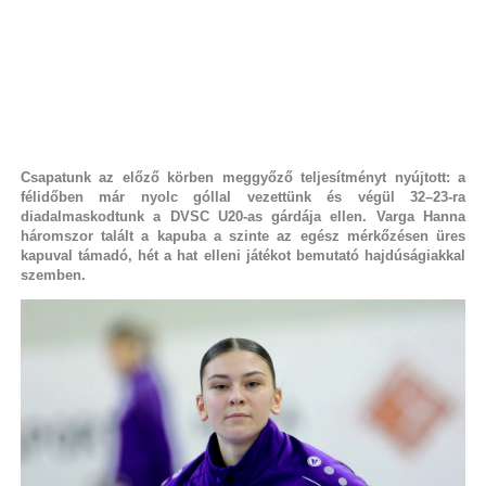
Csapatunk az előző körben meggyőző teljesítményt nyújtott: a
félidőben már nyolc góllal vezettünk és végül 32–23-ra
diadalmaskodtunk a DVSC U20-as gárdája ellen. Varga Hanna
háromszor talált a kapuba a szinte az egész mérkőzésen üres
kapuval támadó, hét a hat elleni játékot bemutató hajdúságiakkal
szemben.