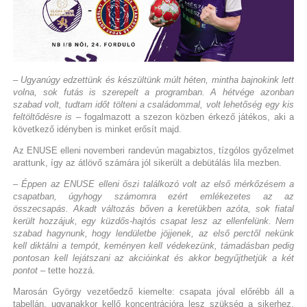
– Ugyanúgy edzettünk és készültünk múlt héten, mintha bajnokink lett
volna, sok futás is szerepelt a programban. A hétvége azonban
szabad volt, tudtam időt tölteni a családommal, volt lehetőség egy kis
feltöltődésre is
– fogalmazott a szezon közben érkező játékos, aki a
következő idényben is minket erősít majd.
Az ENUSE elleni novemberi randevún magabiztos, tízgólos győzelmet
arattunk, így az átlövő számára jól sikerült a debütálás lila mezben.
– Éppen az ENUSE elleni őszi találkozó volt az első mérkőzésem a
csapatban, úgyhogy számomra ezért emlékezetes az az
összecsapás. Akadt változás bőven a keretükben azóta, sok fiatal
került hozzájuk, egy küzdős-hajtós csapat lesz az ellenfelünk. Nem
szabad hagynunk, hogy lendületbe jöjjenek, az első perctől nekünk
kell diktálni a tempót, keményen kell védekezünk, támadásban pedig
pontosan kell lejátszani az akcióinkat és akkor begyűjthetjük a két
pontot
– tette hozzá.
Marosán György vezetőedző kiemelte: csapata jóval előrébb áll a
tabellán, ugyanakkor kellő koncentrációra lesz szükség a sikerhez,