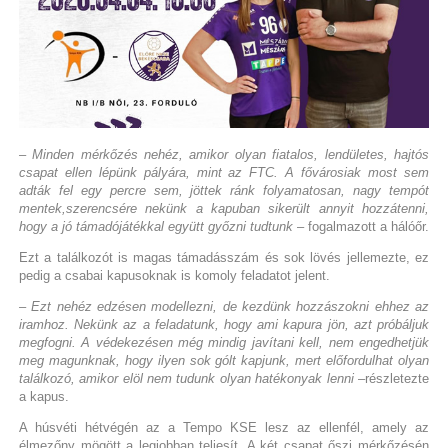
– Minden mérkőzés nehéz, amikor olyan fiatalos, lendületes, hajtós
csapat ellen lépünk pályára, mint az FTC. A fővárosiak most sem
adták fel egy percre sem, jöttek ránk folyamatosan, nagy tempót
mentek,szerencsére nekünk a kapuban sikerült annyit hozzátenni,
hogy a jó támadójátékkal együtt győzni tudtunk
– fogalmazott a hálóőr.
Ezt a találkozót is magas támadásszám és sok lövés jellemezte, ez
pedig a csabai kapusoknak is komoly feladatot jelent.
– Ezt nehéz edzésen modellezni, de kezdünk hozzászokni ehhez az
iramhoz. Nekünk az a feladatunk, hogy ami kapura jön, azt próbáljuk
megfogni. A védekezésen még mindig javítani kell, nem engedhetjük
meg magunknak, hogy ilyen sok gólt kapjunk, mert előfordulhat olyan
találkozó, amikor elöl nem tudunk olyan hatékonyak lenni
–részletezte
a kapus.
A húsvéti hétvégén az a Tempo KSE lesz az ellenfél, amely az
élmezőny mögött a legjobban teljesít. A két csapat őszi mérkőzésén