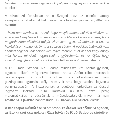
hátralévő mérkőzésen úgy lépünk pályára, hogy nyerni szeretnénk
–
emelte ki.
A következő fordulóban az a Szeged lesz az ellenfél, amely
sereghajtó a tabellán. A két csapat őszi találkozóján simán, 40–18-ra
nyertünk.
– Most sem szabad azt nézni, hogy melyik csapat hol áll a táblázaton,
a Szeged főleg hazai környezetben már többször képes volt arra, hogy
megnehezítse ellenfelei dolgát. Nem lesz egyszerű dolgunk, a tisztes
helytállásért küzdenek ők is a szezon végén. A védekezésünkből nem
szabad engedni, hasonlóan kell teljesítenünk, mint ősszel vagy ahogy
múlt héten, mindent megteszünk a győzelemért és reméljük, hogy
sikerül begyűjteni a két pontot
– tekintett előre a 23 éves játékos.
A PC Trade Szegedi NKE eddig mindössze két pontot gyűjtött,
egyetlen sikerét még novemberben aratta. Azóta több szorosabb
összecsapást is vívott, azonban igazi sikerélménnyel nem
gazdagodott, ígyreális esélye nem volt arra, hogy harcban legyen a
bennmaradásért. A Tisza-partiak a legutóbbi fordulóban az ősszel
legyőzött Borsod SK-tól kaptakki 43–28-ra, ezzel pedig
matematikailag is búcsúztak a másodosztálytól, mivel már nem
érhetik be a jelenleg bennmaradó, 12. helyen álló barcikai gárdát.
A két csapat mérkőzése szombaton 15 órakor kezdődik Szegeden,
az Etelka sori csarnokban Rácz István és Rigó Szabolcs sípjelére.