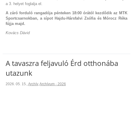
a 3. helyet foglalja el.
A záró forduló rangadója pénteken 18:00 órától kezdődik az MTK
Sportcsarnokban, a sípot Hajdu-Hársfalvi Zsófia és Mórocz Réka
fújja majd.
Kovács Dávid
A tavaszra feljavuló Érd otthonába
utazunk
2026. 05. 15.
,
Archív
,
Archívum - 2026