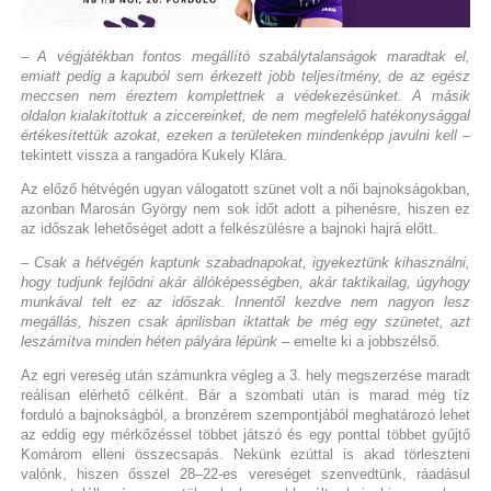
– A végjátékban fontos megállító szabálytalanságok maradtak el,
emiatt pedig a kapuból sem érkezett jobb teljesítmény, de az egész
meccsen nem éreztem komplettnek a védekezésünket. A másik
oldalon kialakítottuk a ziccereinket, de nem megfelelő hatékonysággal
értékesítettük azokat, ezeken a területeken mindenképp javulni kell
–
tekintett vissza a rangadóra Kukely Klára.
Az előző hétvégén ugyan válogatott szünet volt a női bajnokságokban,
azonban Marosán György nem sok időt adott a pihenésre, hiszen ez
az időszak lehetőséget adott a felkészülésre a bajnoki hajrá előtt.
– Csak a hétvégén kaptunk szabadnapokat, igyekeztünk kihasználni,
hogy tudjunk fejlődni akár állóképességben, akár taktikailag, úgyhogy
munkával telt ez az időszak. Innentől kezdve nem nagyon lesz
megállás, hiszen csak áprilisban iktattak be még egy szünetet, azt
leszámítva minden héten pályára lépünk
– emelte ki a jobbszélső.
Az egri vereség után számunkra végleg a 3. hely megszerzése maradt
reálisan elérhető célként. Bár a szombati után is marad még tíz
forduló a bajnokságból, a bronzérem szempontjából meghatározó lehet
az eddig egy mérkőzéssel többet játszó és egy ponttal többet gyűjtő
Komárom elleni összecsapás. Nekünk ezúttal is akad törleszteni
valónk, hiszen ősszel 28–22-es vereséget szenvedtünk, ráadásul