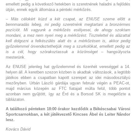
emellett pedig a következő hetekben is szeretnének haladni a fejlődés
útján, ennek egyik állomása a pénteki mérkőzés.
– Más célokért küzd a két csapat, az ENUSE szeme előtt a
bennmaradás lebeg, mi pedig szeretnénk megtartani a bronzérmes
pozíciót. Mi vagyunk a mérkőzés esélyesei, de ahogy szoktam
mondani, a mez nem nyeri meg a mérkőzést. Tisztelettel és alázattal
kell dolgozni a felkészülés alatt és a mérkőzésen is, akkor pedig
győzelemmel örvendeztethetjük meg a szurkolókat, emellett pedig az
is a cél, hogy szórakoztassuk a közönséget
– hangsúlyozta
mesterünk.
Az ENUSE jelenleg hat győzelemmel és tizenhét vereséggel a 14.
helyen áll. A keretben szezon közben is akadtak változások, a legtöbb
játékos ebben a csapatban kapott szerepet az idei másodosztályú
mezőnyben. Urbán László gárdája ugyan február végén a PEAC-ot,
majd március közepén az FTC fiatajait múlta felül, több pontot
azonban nem gyűjtött, így az Érd és a Borsod SK is megelőzte a
táblázaton.
A találkozó pénteken 18:00 órakor kezdődik a Békéscsabai Városi
Sportcsarnokban, a két játékvezető Kincses Ábel és Leiter Nándor
lesz.
Kovács Dávid