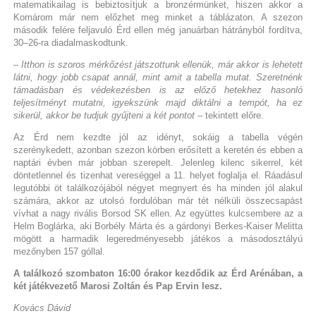
matematikailag is bebiztosítjuk a bronzérmünket, hiszen akkor a
Komárom már nem előzhet meg minket a táblázaton. A szezon
második felére feljavuló Érd ellen még januárban hátrányból fordítva,
30–26-ra diadalmaskodtunk.
– Itthon is szoros mérkőzést játszottunk ellenük, már akkor is lehetett
látni, hogy jobb csapat annál, mint amit a tabella mutat. Szeretnénk
támadásban és védekezésben is az előző hetekhez hasonló
teljesítményt mutatni, igyekszünk majd diktálni a tempót, ha ez
sikerül, akkor be tudjuk gyűjteni a két pontot
– tekintett előre.
Az Érd nem kezdte jól az idényt, sokáig a tabella végén
szerénykedett, azonban szezon körben erősített a keretén és ebben a
naptári évben már jobban szerepelt. Jelenleg kilenc sikerrel, két
döntetlennel és tizenhat vereséggel a 11. helyet foglalja el. Ráadásul
legutóbbi öt találkozójából négyet megnyert és ha minden jól alakul
számára, akkor az utolsó fordulóban már tét nélküli összecsapást
vívhat a nagy rivális Borsod SK ellen. Az együttes kulcsembere az a
Helm Boglárka, aki Borbély Márta és a gárdonyi Berkes-Kaiser Melitta
mögött a harmadik legeredményesebb játékos a másodosztályú
mezőnyben 157 góllal.
A találkozó szombaton 16:00 órakor kezdődik az Érd Arénában, a
két játékvezető Marosi Zoltán és Pap Ervin lesz.
Kovács Dávid