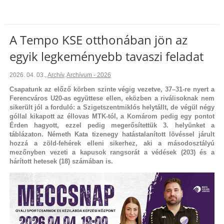
A Tempo KSE otthonában jön az
egyik legkeményebb tavaszi feladat
2026. 04. 03.
,
Archív
,
Archívum - 2026
Csapatunk az előző körben szinte végig vezetve, 37–31-re nyert a
Ferencváros U20-as együttese ellen, eközben a riválisoknak nem
sikerült jól a forduló: a Szigetszentmiklós helytállt, de végül négy
góllal kikapott az éllovas MTK-tól, a Komárom pedig egy pontot
Érden hagyott, ezzel pedig megerősítettük 3. helyünket a
táblázaton. Németh Kata tizenegy hatástalanított lövéssel járult
hozzá a zöld-fehérek elleni sikerhez, aki a másodosztályú
mezőnyben vezeti a kapusok rangsorát a védések (203) és a
hárított hetesek (18) számában is.