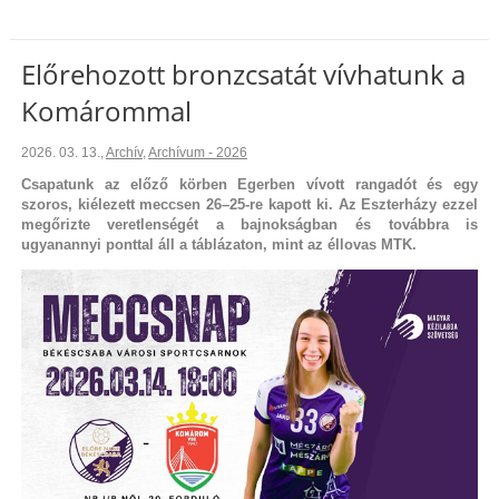
Előrehozott bronzcsatát vívhatunk a
Komárommal
2026. 03. 13.
,
Archív
,
Archívum - 2026
Csapatunk az előző körben Egerben vívott rangadót és egy
szoros, kiélezett meccsen 26–25-re kapott ki. Az Eszterházy ezzel
megőrizte veretlenségét a bajnokságban és továbbra is
ugyanannyi ponttal áll a táblázaton, mint az éllovas MTK.