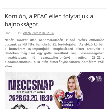
Komlón, a PEAC ellen folytatjuk a
bajnokságot
2026. 03. 19.
,
Archív
,
Archívum - 2026
Nehéz sorozat után bennmaradásért küzdő rivális otthonába
utazunk az NB I/B-s bajnokság 21. fordulójában. Az előző körben
a bronzérem szempontjából meghatározó sikert arattunk: a
félidőben még csak egy góllal vezettünk, végül összességében
magabiztosan, jó csapatteljesítményt nyújtva 29–22-re
diadalmaskodtunk a szintén élmezőnybe tartozó Komárom VSE
ellen.