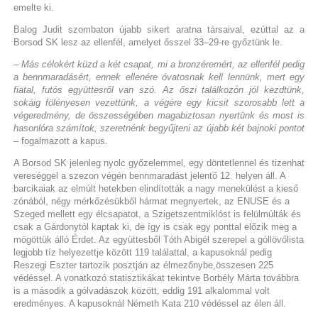
emelte ki.
Balog Judit szombaton újabb sikert aratna társaival, ezúttal az a
Borsod SK lesz az ellenfél, amelyet ősszel 33–29-re győztünk le.
– Más célokért küzd a két csapat, mi a bronzéremért, az ellenfél pedig
a bennmaradásért, ennek ellenére óvatosnak kell lennünk, mert egy
fiatal, futós együttesről van szó. Az őszi találkozón jól kezdtünk,
sokáig fölényesen vezettünk, a végére egy kicsit szorosabb lett a
végeredmény, de összességében magabiztosan nyertünk és most is
hasonlóra számítok, szeretnénk begyűjteni az újabb két bajnoki pontot
– fogalmazott a kapus.
A Borsod SK jelenleg nyolc győzelemmel, egy döntetlennel és tizenhat
vereséggel a szezon végén bennmaradást jelentő 12. helyen áll. A
barcikaiak az elmúlt hetekben elindították a nagy menekülést a kieső
zónából, négy mérkőzésükből hármat megnyertek, az ENUSE és a
Szeged mellett egy élcsapatot, a Szigetszentmiklóst is felülmúlták és
csak a Gárdonytól kaptak ki, de így is csak egy ponttal előzik meg a
mögöttük álló Érdet. Az együttesből Tóth Abigél szerepel a góllövőlista
legjobb tíz helyezettje között 119 találattal, a kapusoknál pedig
Reszegi Eszter tartozik posztján az élmezőnybe,összesen 225
védéssel. A vonatkozó statisztikákat tekintve Borbély Márta továbbra
is a második a gólvadászok között, eddig 191 alkalommal volt
eredményes. A kapusoknál Németh Kata 210 védéssel az élen áll.