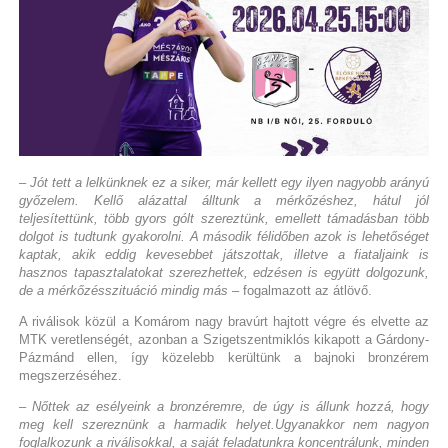
– Jót tett a lelkünknek ez a siker, már kellett egy ilyen nagyobb arányú
győzelem. Kellő alázattal álltunk a mérkőzéshez, hátul jól
teljesítettünk, több gyors gólt szereztünk, emellett támadásban több
dolgot is tudtunk gyakorolni. A második félidőben azok is lehetőséget
kaptak, akik eddig kevesebbet játszottak, illetve a fiataljaink is
hasznos tapasztalatokat szerezhettek, edzésen is együtt dolgozunk,
de a mérkőzésszituáció mindig más
– fogalmazott az átlövő.
A riválisok közül a Komárom nagy bravúrt hajtott végre és elvette az
MTK veretlenségét, azonban a Szigetszentmiklós kikapott a Gárdony-
Pázmánd ellen, így közelebb kerültünk a bajnoki bronzérem
megszerzéséhez.
– Nőttek az esélyeink a bronzéremre, de úgy is állunk hozzá, hogy
meg kell szereznünk a harmadik helyet.Ugyanakkor nem nagyon
foglalkozunk a riválisokkal, a saját feladatunkra koncentrálunk, minden