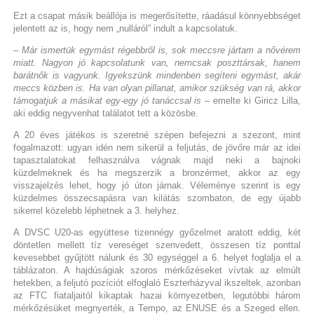
Ezt a csapat másik beállója is megerősítette, ráadásul könnyebbséget
jelentett az is, hogy nem „nulláról” indult a kapcsolatuk.
– Már ismertük egymást régebbről is, sok meccsre jártam a nővérem
miatt. Nagyon jó kapcsolatunk van, nemcsak poszttársak, hanem
barátnők is vagyunk. Igyekszünk mindenben segíteni egymást, akár
meccs közben is. Ha van olyan pillanat, amikor szükség van rá, akkor
támogatjuk a másikat egy-egy jó tanáccsal is
– emelte ki Giricz Lilla,
aki eddig negyvenhat találatot tett a közösbe.
A 20 éves játékos is szeretné szépen befejezni a szezont, mint
fogalmazott: ugyan idén nem sikerül a feljutás, de jövőre már az idei
tapasztalatokat felhasználva vágnak majd neki a bajnoki
küzdelmeknek és ha megszerzik a bronzérmet, akkor az egy
visszajelzés lehet, hogy jó úton járnak. Véleménye szerint is egy
küzdelmes összecsapásra van kilátás szombaton, de egy újabb
sikerrel közelebb léphetnek a 3. helyhez.
A DVSC U20-as együttese tizennégy győzelmet aratott eddig, két
döntetlen mellett tíz vereséget szenvedett, összesen tíz ponttal
kevesebbet gyűjtött nálunk és 30 egységgel a 6. helyet foglalja el a
táblázaton. A hajdúságiak szoros mérkőzéseket vívtak az elmúlt
hetekben, a feljutó pozíciót elfoglaló Eszterházyval ikszeltek, azonban
az FTC fiataljaitól kikaptak hazai környezetben, legutóbbi három
mérkőzésüket megnyerték, a Tempo, az ENUSE és a Szeged ellen.