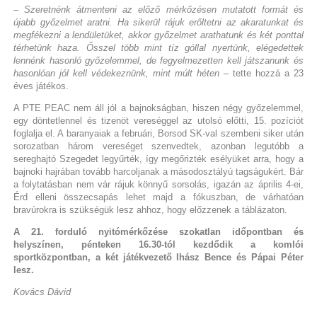
– Szeretnénk átmenteni az előző mérkőzésen mutatott formát és
újabb győzelmet aratni. Ha sikerül rájuk erőltetni az akaratunkat és
megfékezni a lendületüket, akkor győzelmet arathatunk és két ponttal
térhetünk haza. Ősszel több mint tíz góllal nyertünk, elégedettek
lennénk hasonló győzelemmel, de fegyelmezetten kell játszanunk és
hasonlóan jól kell védekeznünk, mint múlt héten
– tette hozzá a 23
éves játékos.
A PTE PEAC nem áll jól a bajnokságban, hiszen négy győzelemmel,
egy döntetlennel és tizenöt vereséggel az utolsó előtti, 15. pozíciót
foglalja el. A baranyaiak a februári, Borsod SK-val szembeni siker után
sorozatban három vereséget szenvedtek, azonban legutóbb a
sereghajtó Szegedet legyűrték, így megőrizték esélyüket arra, hogy a
bajnoki hajrában tovább harcoljanak a másodosztályú tagságukért. Bár
a folytatásban nem vár rájuk könnyű sorsolás, igazán az április 4-ei,
Érd elleni összecsapás lehet majd a fókuszban, de várhatóan
bravúrokra is szükségük lesz ahhoz, hogy előzzenek a táblázaton.
A 21. forduló nyitómérkőzése szokatlan időpontban és
helyszínen, pénteken 16.30-tól kezdődik a komlói
sportközpontban, a két játékvezető Ihász Bence és Pápai Péter
lesz.
Kovács Dávid