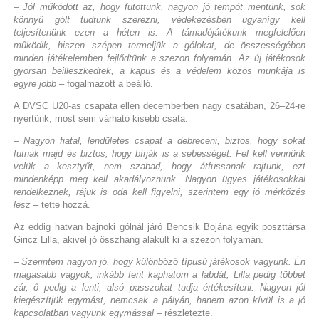
– Jól működött az, hogy futottunk, nagyon jó tempót mentünk, sok
könnyű gólt tudtunk szerezni, védekezésben ugyanígy kell
teljesítenünk ezen a héten is. A támadójátékunk megfelelően
működik, hiszen szépen termeljük a gólokat, de összességében
minden játékelemben fejlődtünk a szezon folyamán. Az új játékosok
gyorsan beilleszkedtek, a kapus és a védelem közös munkája is
egyre jobb
– fogalmazott a beálló.
A DVSC U20-as csapata ellen decemberben nagy csatában, 26–24-re
nyertünk, most sem várható kisebb csata.
– Nagyon fiatal, lendületes csapat a debreceni, biztos, hogy sokat
futnak majd és biztos, hogy bírják is a sebességet. Fel kell vennünk
velük a kesztyűt, nem szabad, hogy átfussanak rajtunk, ezt
mindenképp meg kell akadályoznunk. Nagyon ügyes játékosokkal
rendelkeznek, rájuk is oda kell figyelni, szerintem egy jó mérkőzés
lesz
– tette hozzá.
Az eddig hatvan bajnoki gólnál járó Bencsik Bojána egyik poszttársa
Giricz Lilla, akivel jó összhang alakult ki a szezon folyamán.
– Szerintem nagyon jó, hogy különböző típusú játékosok vagyunk. Én
magasabb vagyok, inkább fent kaphatom a labdát, Lilla pedig többet
zár, ő pedig a lenti, alsó passzokat tudja értékesíteni. Nagyon jól
kiegészítjük egymást, nemcsak a pályán, hanem azon kívül is a jó
kapcsolatban vagyunk egymással
– részletezte.