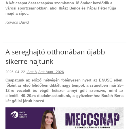
A két csapat összecsapása szombaton 18 órakor kezdődik a
városi sportcsarnokban, ahol Ihász Bence és Pápai Péter fújja
majd a sípot.
Kovács Dávid
A sereghajtó otthonában újabb
sikerre hajtunk
2026. 04. 22.
,
Archív
,
Archívum - 2026
Csapatunk az előző hétvégén fölényesen nyert az ENUSE ellen,
főként az első félidőben diktált nagy tempót, a szünetben már 26–
12-re vezetett és végül kétszer annyi gólt szerezve, mint az
ellenfél, 40–20-ra diadalmaskodtunk, a győzelemhez Baráth Berta
két góllal járult hozzá.