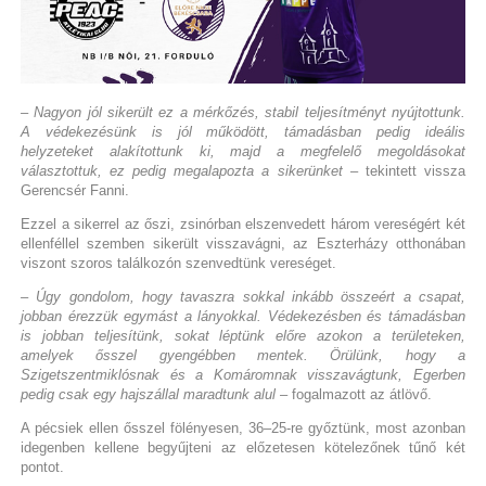
– Nagyon jól sikerült ez a mérkőzés, stabil teljesítményt nyújtottunk.
A védekezésünk is jól működött, támadásban pedig ideális
helyzeteket alakítottunk ki, majd a megfelelő megoldásokat
választottuk, ez pedig megalapozta a sikerünket
– tekintett vissza
Gerencsér Fanni.
Ezzel a sikerrel az őszi, zsinórban elszenvedett három vereségért két
ellenféllel szemben sikerült visszavágni, az Eszterházy otthonában
viszont szoros találkozón szenvedtünk vereséget.
– Úgy gondolom, hogy tavaszra sokkal inkább összeért a csapat,
jobban érezzük egymást a lányokkal. Védekezésben és támadásban
is jobban teljesítünk, sokat léptünk előre azokon a területeken,
amelyek ősszel gyengébben mentek. Örülünk, hogy a
Szigetszentmiklósnak és a Komáromnak visszavágtunk, Egerben
pedig csak egy hajszállal maradtunk alul
– fogalmazott az átlövő.
A pécsiek ellen ősszel fölényesen, 36–25-re győztünk, most azonban
idegenben kellene begyűjteni az előzetesen kötelezőnek tűnő két
pontot.