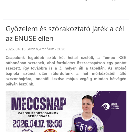
Győzelem és szórakoztató játék a cél
az ENUSE ellen
2026. 04. 16.
,
Archív
,
Archívum - 2026
Csapatunk legutóbb szűk két héttel ezelőtt, a Tempo KSE
otthonában szerepelt, ahol fordulatos összecsapáson egy pontot
szerzett, így továbbra is a 3. helyen áll a tabellán. Az utolsó
bajnoki szünet után ráfordulunk a hét mérkőzésből álló
szezonhajrára, innentől kezdve május végéig minden hétvégén
pályán leszünk.