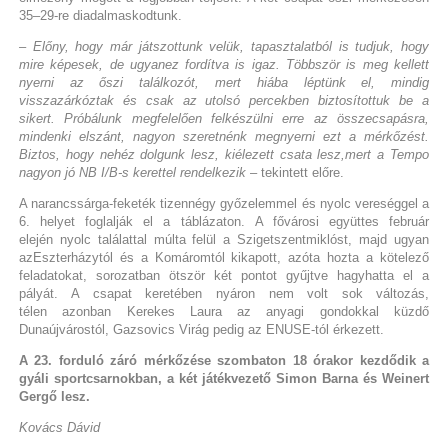
35–29-re diadalmaskodtunk.
– Előny, hogy már játszottunk velük, tapasztalatból is tudjuk, hogy
mire képesek, de ugyanez fordítva is igaz. Többször is meg kellett
nyerni az őszi találkozót, mert hiába léptünk el, mindig
visszazárkóztak és csak az utolsó percekben biztosítottuk be a
sikert. Próbálunk megfelelően felkészülni erre az összecsapásra,
mindenki elszánt, nagyon szeretnénk megnyerni ezt a mérkőzést.
Biztos, hogy nehéz dolgunk lesz, kiélezett csata lesz,mert a Tempo
nagyon jó NB I/B-s kerettel rendelkezik
– tekintett előre.
A narancssárga-feketék tizennégy győzelemmel és nyolc vereséggel a
6. helyet foglalják el a táblázaton. A fővárosi együttes február
elején nyolc találattal múlta felül a Szigetszentmiklóst, majd ugyan
azEszterházytól és a Komáromtól kikapott, azóta hozta a kötelező
feladatokat, sorozatban ötször két pontot gyűjtve hagyhatta el a
pályát. A csapat keretében nyáron nem volt sok változás,
télen azonban Kerekes Laura az anyagi gondokkal küzdő
Dunaújvárostól, Gazsovics Virág pedig az ENUSE-tól érkezett.
A 23. forduló záró mérkőzése szombaton 18 órakor kezdődik a
gyáli sportcsarnokban, a két játékvezető Simon Barna és Weinert
Gergő lesz.
Kovács Dávid