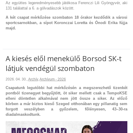
Az együttes legeredményesebb játékosa Ferenczi Lili Gyöngyvér, aki
131 találattal a 6. a gólvadászok között.
A két csapat mérkőzése szombaton 18 órakor kezdődik a városi
sportcsarnokban, a sípot Koronczai Loretta és Ónodi Erika fújja
majd.
A kiesés elől menekülő Borsod SK-t
látjuk vendégül szombaton
2026. 04. 30.
,
Archív
,
Archívum - 2026
Csapatunk legutóbbi hat mérkőzésén a megszerezhető tizenkét
pontból tizenegyet begyűjtött, öt siker mellett csak a TempoKSE
elleni döntetlen alkalmával nem jött össze a siker. Az előző
körben a már biztos kieső Szeged otthonában egy pillanatig sem
forgott veszélyben a győzelem, főlényesen, 43–30-ra
diadalmaskodtunk.