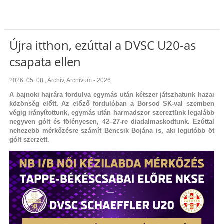
Újra itthon, ezúttal a DVSC U20-as
csapata ellen
2026. 05. 08.
,
Archív
,
Archívum - 2026
A bajnoki hajrára fordulva egymás után kétszer játszhatunk hazai
közönség előtt. Az előző fordulóban a Borsod SK-val szemben
végig irányítottunk, egymás után harmadszor szereztünk legalább
negyven gólt és fölényesen, 42–27-re diadalmaskodtunk. Ezúttal
nehezebb mérkőzésre számít Bencsik Bojána is, aki legutóbb öt
gólt szerzett.