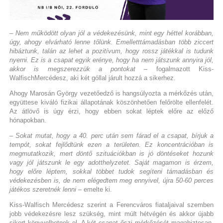
– Nem működött olyan jól a védekezésünk, mint egy héttel korábban,
úgy, ahogy elvárható lenne tőlünk. Emelletttámadásban több ziccert
hibáztunk, talán az lehet a pozitívum, hogy rossz játékkal is tudunk
nyerni. Ez is a csapat egyik erénye, hogy ha nem játszunk annyira jól,
akkor is megszerezzük a pontokat
– fogalmazott Kiss-
WalfischMercédesz, aki két góllal járult hozzá a sikerhez.
Ahogy Marosán György vezetőedző is hangsúlyozta a mérkőzés után,
együttese kiváló fizikai állapotának köszönhetően felőrölte ellenfelét.
Az átlövő is úgy érzi, hogy ebben sokat léptek előre az előző
hónapokban.
– Sokat mutat, hogy a 40. perc után sem fárad el a csapat, bírjuk a
tempót, sokat fejlődtünk ezen a területen. Ez koncentrációban is
megmutatkozik, mert döntő szituációkban is jó döntéseket hozunk
vagy jól játszunk le egy adotthelyzetet. Saját magamon is érzem,
hogy előre léptem, sokkal többet tudok segíteni támadásban és
védekezésben is, de nem elégedtem meg ennyivel, újra 50-60 perces
játékos szeretnék lenni
– emelte ki.
Kiss-Walfisch Mercédesz szerint a Ferencváros fiataljaival szemben
jobb védekezésre lesz szükség, mint múlt hétvégén és akkor újabb
sikert könyvelhetnek el. A két csapat őszi mérkőzését magabiztosan,