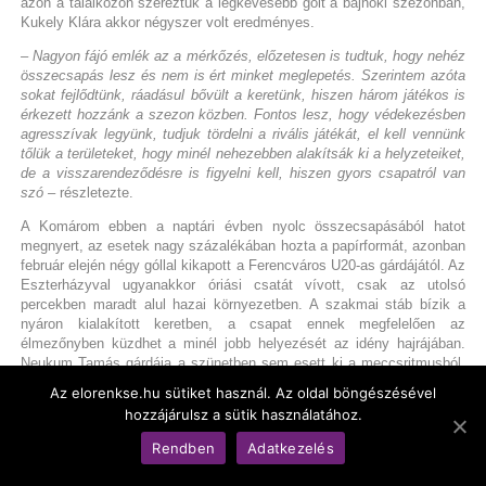
azon a találkozón szereztük a legkevesebb gólt a bajnoki szezonban,
Kukely Klára akkor négyszer volt eredményes.
– Nagyon fájó emlék az a mérkőzés, előzetesen is tudtuk, hogy nehéz
összecsapás lesz és nem is ért minket meglepetés. Szerintem azóta
sokat fejlődtünk, ráadásul bővült a keretünk, hiszen három játékos is
érkezett hozzánk a szezon közben. Fontos lesz, hogy védekezésben
agresszívak legyünk, tudjuk tördelni a rivális játékát, el kell vennünk
tőlük a területeket, hogy minél nehezebben alakítsák ki a helyzeteiket,
de a visszarendeződésre is figyelni kell, hiszen gyors csapatról van
szó
– részletezte.
A Komárom ebben a naptári évben nyolc összecsapásából hatot
megnyert, az esetek nagy százalékában hozta a papírformát, azonban
február elején négy góllal kikapott a Ferencváros U20-as gárdájától. Az
Eszterházyval ugyanakkor óriási csatát vívott, csak az utolsó
percekben maradt alul hazai környezetben. A szakmai stáb bízik a
nyáron kialakított keretben, a csapat ennek megfelelően az
élmezőnyben küzdhet a minél jobb helyezését az idény hajrájában.
Neukum Tamás gárdája a szünetben sem esett ki a meccsritmusból,
hiszen a hazánkban edzőtáborozó kínai válogatott ellen lépett pályára
Az elorenkse.hu sütiket használ. Az oldal böngészésével
és nyert 31–26-ra.
hozzájárulsz a sütik használatához.
A mérkőzés szombaton 18:00 órakor kezdődik a városi
Rendben
Adatkezelés
sportcsarnokban, a két játékvezető Matic Dusan és Nádasdi Ádám
lesz.