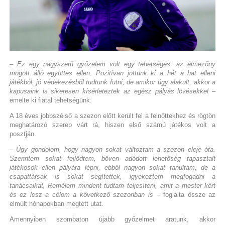
– Ez egy nagyszerű győzelem volt egy tehetséges, az élmezőny
mögött álló együttes ellen. Pozitívan jöttünk ki a hét a hat elleni
játékból, jó védekezésből tudtunk futni, de amikor úgy alakult, akkor a
kapusaink is sikeresen kísérleteztek az egész pályás lövésekkel
–
emelte ki fiatal tehetségünk.
A 18 éves jobbszélső a szezon előtt került fel a felnőttekhez és rögtön
meghatározó szerep várt rá, hiszen első számú játékos volt a
posztján.
– Úgy gondolom, hogy nagyon sokat változtam a szezon eleje óta.
Szerintem sokat fejlődtem, bőven adódott lehetőség tapasztalt
játékosok ellen pályára lépni, ebből nagyon sokat tanultam, de a
csapattársak is sokat segítettek, igyekeztem megfogadni a
tanácsaikat, Remélem mindent tudtam teljesíteni, amit a mester kért
és ez lesz a célom a következő szezonban is
– foglalta össze az
elmúlt hónapokban megtett utat.
Amennyiben szombaton újabb győzelmet aratunk, akkor