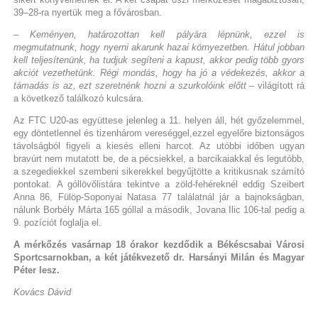
39–28-ra nyertük meg a fővárosban.
– Keményen, határozottan kell pályára lépnünk, ezzel is
megmutatnunk, hogy nyerni akarunk hazai környezetben. Hátul jobban
kell teljesítenünk, ha tudjuk segíteni a kapust, akkor pedig több gyors
akciót vezethetünk. Régi mondás, hogy ha jó a védekezés, akkor a
támadás is az, ezt szeretnénk hozni a szurkolóink előtt
– világított rá
a következő találkozó kulcsára.
Az FTC U20-as együttese jelenleg a 11. helyen áll, hét győzelemmel,
egy döntetlennel és tizenhárom vereséggel,ezzel egyelőre biztonságos
távolságból figyeli a kiesés elleni harcot. Az utóbbi időben ugyan
bravúrt nem mutatott be, de a pécsiekkel, a barcikaiakkal és legutóbb,
a szegediekkel szembeni sikerekkel begyűjtötte a kritikusnak számító
pontokat. A góllövőlistára tekintve a zöld-fehéreknél eddig Szeibert
Anna 86, Fülöp-Soponyai Natasa 77 találatnál jár a bajnokságban,
nálunk Borbély Márta 165 góllal a második, Jovana Ilic 106-tal pedig a
9. pozíciót foglalja el.
A mérkőzés vasárnap 18 órakor kezdődik a Békéscsabai Városi
Sportcsarnokban, a két játékvezető dr. Harsányi Milán és Magyar
Péter lesz.
Kovács Dávid