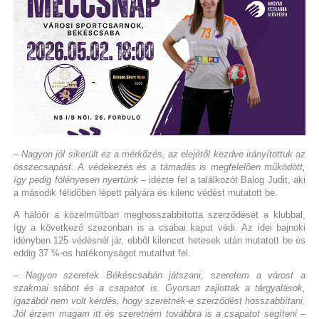
– Nagyon jól sikerült ez a mérkőzés, az elejétől kezdve irányítottuk az
összecsapást. A védekezés és a támadás is megfelelően működött,
így pedig fölényesen nyertünk
– idézte fel a találkozót Balog Judit, aki
a második félidőben lépett pályára és kilenc védést mutatott be.
A hálóőr a közelmúltban meghosszabbította szerződését a klubbal,
így a következő szezonban is a csabai kaput védi. Az idei bajnoki
idényben 125 védésnél jár, ebből kilencet hetesek után mutatott be és
eddig 37 %-os hatékonyságot mutathat fel.
– Nagyon szeretek Békéscsabán játszani, szeretem a várost a
szakmai stábot és a csapatot is. Gyorsan zajlottak a tárgyalások,
igazából nem volt kérdés, hogy szeretnék-e szerződést hosszabbítani.
Jól érzem magam itt és szeretném továbbra is a csapatot segíteni
–