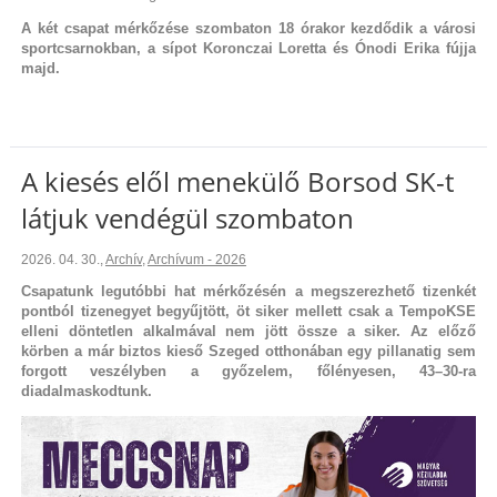
A két csapat mérkőzése szombaton 18 órakor kezdődik a városi
sportcsarnokban, a sípot Koronczai Loretta és Ónodi Erika fújja
majd.
A kiesés elől menekülő Borsod SK-t
látjuk vendégül szombaton
2026. 04. 30.
,
Archív
,
Archívum - 2026
Csapatunk legutóbbi hat mérkőzésén a megszerezhető tizenkét
pontból tizenegyet begyűjtött, öt siker mellett csak a TempoKSE
elleni döntetlen alkalmával nem jött össze a siker. Az előző
körben a már biztos kieső Szeged otthonában egy pillanatig sem
forgott veszélyben a győzelem, főlényesen, 43–30-ra
diadalmaskodtunk.