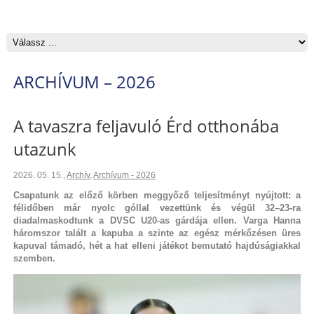
ARCHÍVUM – 2026
A tavaszra feljavuló Érd otthonába
utazunk
2026. 05. 15.
,
Archív
,
Archívum - 2026
Csapatunk az előző körben meggyőző teljesítményt nyújtott: a
félidőben már nyolc góllal vezettünk és végül 32–23-ra
diadalmaskodtunk a DVSC U20-as gárdája ellen. Varga Hanna
háromszor talált a kapuba a szinte az egész mérkőzésen üres
kapuval támadó, hét a hat elleni játékot bemutató hajdúságiakkal
szemben.