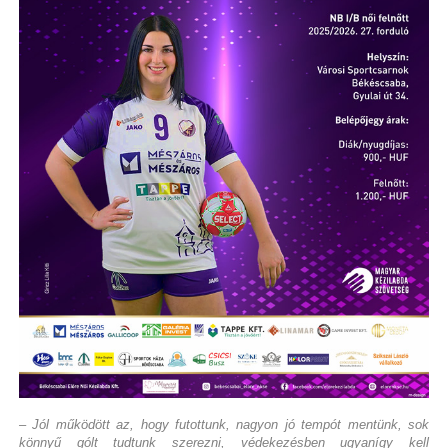
– Jól működött az, hogy futottunk, nagyon jó tempót mentünk, sok
könnyű gólt tudtunk szerezni, védekezésben ugyanígy kell