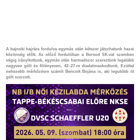
A bajnoki hajrára fordulva egymás után kétszer játszhatunk hazai
közönség előtt. Az előző fordulóban a Borsod SK-val szemben
végig irányítottunk, egymás után harmadszor szereztünk legalább
negyven gólt és fölényesen, 42–27-re diadalmaskodtunk. Ezúttal
nehezebb mérkőzésre számít Bencsik Bojána is, aki legutóbb öt
gólt szerzett.