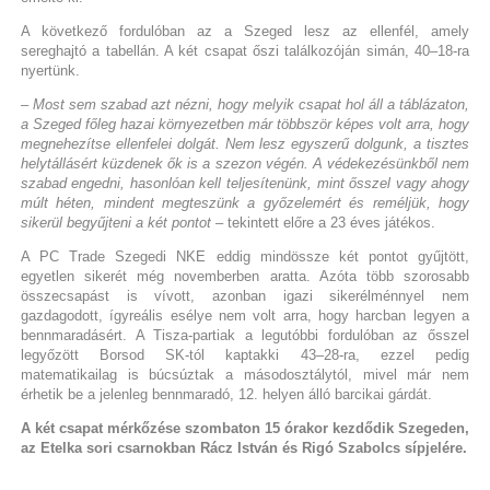
A következő fordulóban az a Szeged lesz az ellenfél, amely
sereghajtó a tabellán. A két csapat őszi találkozóján simán, 40–18-ra
nyertünk.
– Most sem szabad azt nézni, hogy melyik csapat hol áll a táblázaton,
a Szeged főleg hazai környezetben már többször képes volt arra, hogy
megnehezítse ellenfelei dolgát. Nem lesz egyszerű dolgunk, a tisztes
helytállásért küzdenek ők is a szezon végén. A védekezésünkből nem
szabad engedni, hasonlóan kell teljesítenünk, mint ősszel vagy ahogy
múlt héten, mindent megteszünk a győzelemért és reméljük, hogy
sikerül begyűjteni a két pontot
– tekintett előre a 23 éves játékos.
A PC Trade Szegedi NKE eddig mindössze két pontot gyűjtött,
egyetlen sikerét még novemberben aratta. Azóta több szorosabb
összecsapást is vívott, azonban igazi sikerélménnyel nem
gazdagodott, ígyreális esélye nem volt arra, hogy harcban legyen a
bennmaradásért. A Tisza-partiak a legutóbbi fordulóban az ősszel
legyőzött Borsod SK-tól kaptakki 43–28-ra, ezzel pedig
matematikailag is búcsúztak a másodosztálytól, mivel már nem
érhetik be a jelenleg bennmaradó, 12. helyen álló barcikai gárdát.
A két csapat mérkőzése szombaton 15 órakor kezdődik Szegeden,
az Etelka sori csarnokban Rácz István és Rigó Szabolcs sípjelére.