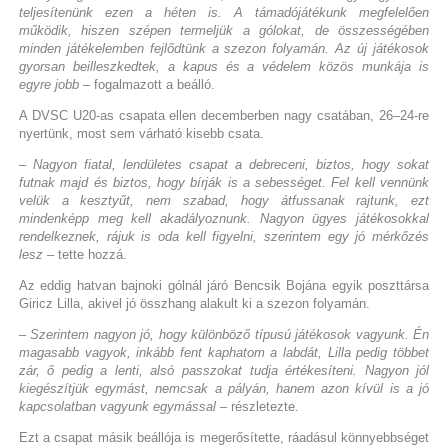
teljesítenünk ezen a héten is. A támadójátékunk megfelelően
működik, hiszen szépen termeljük a gólokat, de összességében
minden játékelemben fejlődtünk a szezon folyamán. Az új játékosok
gyorsan beilleszkedtek, a kapus és a védelem közös munkája is
egyre jobb
– fogalmazott a beálló.
A DVSC U20-as csapata ellen decemberben nagy csatában, 26–24-re
nyertünk, most sem várható kisebb csata.
– Nagyon fiatal, lendületes csapat a debreceni, biztos, hogy sokat
futnak majd és biztos, hogy bírják is a sebességet. Fel kell vennünk
velük a kesztyűt, nem szabad, hogy átfussanak rajtunk, ezt
mindenképp meg kell akadályoznunk. Nagyon ügyes játékosokkal
rendelkeznek, rájuk is oda kell figyelni, szerintem egy jó mérkőzés
lesz
– tette hozzá.
Az eddig hatvan bajnoki gólnál járó Bencsik Bojána egyik poszttársa
Giricz Lilla, akivel jó összhang alakult ki a szezon folyamán.
– Szerintem nagyon jó, hogy különböző típusú játékosok vagyunk. Én
magasabb vagyok, inkább fent kaphatom a labdát, Lilla pedig többet
zár, ő pedig a lenti, alsó passzokat tudja értékesíteni. Nagyon jól
kiegészítjük egymást, nemcsak a pályán, hanem azon kívül is a jó
kapcsolatban vagyunk egymással
– részletezte.
Ezt a csapat másik beállója is megerősítette, ráadásul könnyebbséget