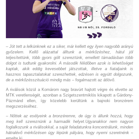
– Jót tett a lelkünknek ez a siker, már kellett egy ilyen nagyobb arányú
győzelem. Kellő alázattal álltunk a mérkőzéshez, hátul jól
teljesítettünk, több gyors gólt szereztünk, emellett támadásban több
dolgot is tudtunk gyakorolni. A második félidőben azok is lehetőséget
kaptak, akik eddig kevesebbet játszottak, illetve a fiataljaink is
hasznos tapasztalatokat szerezhettek, edzésen is együtt dolgozunk,
de a mérkőzésszituáció mindig más
– fogalmazott az átlövő.
A riválisok közül a Komárom nagy bravúrt hajtott végre és elvette az
MTK veretlenségét, azonban a Szigetszentmiklós kikapott a Gárdony-
Pázmánd ellen, így közelebb kerültünk a bajnoki bronzérem
megszerzéséhez.
– Nőttek az esélyeink a bronzéremre, de úgy is állunk hozzá, hogy
meg kell szereznünk a harmadik helyet.Ugyanakkor nem nagyon
foglalkozunk a riválisokkal, a saját feladatunkra koncentrálunk, minden
hátralévő mérkőzésen úgy lépünk pályára, hogy nyerni szeretnénk
–
emelte ki.