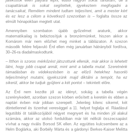
játékosok ellen pályára lépni, ebből nagyon sokat tanultam, de a
csapattársak is sokat segítettek, igyekeztem megfogadni a
tanácsaikat, Remélem mindent tudtam teljesíteni, amit a mester kért
és ez lesz a célom a következő szezonban is
– foglalta össze az
elmúlt hónapokban megtett utat.
Amennyiben szombaton újabb győzelmet aratunk, akkor
matematikailag is bebiztosítjuk a bronzérmünket, hiszen akkor a
Komárom már nem előzhet meg minket a táblázaton. A szezon
második felére feljavuló Érd ellen még januárban hátrányból fordítva,
30–26-ra diadalmaskodtunk.
– Itthon is szoros mérkőzést játszottunk ellenük, már akkor is lehetett
látni, hogy jobb csapat annál, mint amit a tabella mutat. Szeretnénk
támadásban és védekezésben is az előző hetekhez hasonló
teljesítményt mutatni, igyekszünk majd diktálni a tempót, ha ez
sikerül, akkor be tudjuk gyűjteni a két pontot
– tekintett előre.
Az Érd nem kezdte jól az idényt, sokáig a tabella végén
szerénykedett, azonban szezon körben erősített a keretén és ebben a
naptári évben már jobban szerepelt. Jelenleg kilenc sikerrel, két
döntetlennel és tizenhat vereséggel a 11. helyet foglalja el. Ráadásul
legutóbbi öt találkozójából négyet megnyert és ha minden jól alakul
számára, akkor az utolsó fordulóban már tét nélküli összecsapást
vívhat a nagy rivális Borsod SK ellen. Az együttes kulcsembere az a
Helm Boglárka, aki Borbély Márta és a gárdonyi Berkes-Kaiser Melitta