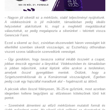
– Nagyon jól sikerült ez a mérkőzés, stabil teljesítményt nyújtottunk.
A védekezésünk is jól működött, támadásban pedig ideális
helyzeteket alakítottunk ki, majd a megfelelő megoldásokat
választottuk, ez pedig megalapozta a sikerünket
– tekintett vissza
Gerencsér Fanni.
Ezzel a sikerrel az őszi, zsinórban elszenvedett három vereségért két
ellenféllel szemben sikerült visszavágni, az Eszterházy otthonában
viszont szoros találkozón szenvedtünk vereséget.
– Úgy gondolom, hogy tavaszra sokkal inkább összeért a csapat,
jobban érezzük egymást a lányokkal. Védekezésben és támadásban
is jobban teljesítünk, sokat léptünk előre azokon a területeken,
amelyek ősszel gyengébben mentek. Örülünk, hogy a
Szigetszentmiklósnak és a Komáromnak visszavágtunk, Egerben
pedig csak egy hajszállal maradtunk alul
– fogalmazott az átlövő.
A pécsiek ellen ősszel fölényesen, 36–25-re győztünk, most azonban
idegenben kellene begyűjteni az előzetesen kötelezőnek tűnő két
pontot.
– Szeretnénk átmenteni az előző mérkőzésen mutatott formát és
újabb győzelmet aratni. Ha sikerül rájuk erőltetni az akaratunkat és