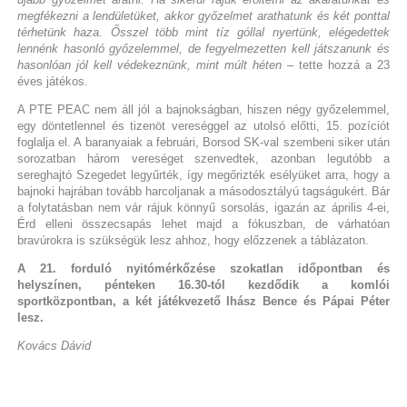
megfékezni a lendületüket, akkor győzelmet arathatunk és két ponttal
térhetünk haza. Ősszel több mint tíz góllal nyertünk, elégedettek
lennénk hasonló győzelemmel, de fegyelmezetten kell játszanunk és
hasonlóan jól kell védekeznünk, mint múlt héten
– tette hozzá a 23
éves játékos.
A PTE PEAC nem áll jól a bajnokságban, hiszen négy győzelemmel,
egy döntetlennel és tizenöt vereséggel az utolsó előtti, 15. pozíciót
foglalja el. A baranyaiak a februári, Borsod SK-val szembeni siker után
sorozatban három vereséget szenvedtek, azonban legutóbb a
sereghajtó Szegedet legyűrték, így megőrizték esélyüket arra, hogy a
bajnoki hajrában tovább harcoljanak a másodosztályú tagságukért. Bár
a folytatásban nem vár rájuk könnyű sorsolás, igazán az április 4-ei,
Érd elleni összecsapás lehet majd a fókuszban, de várhatóan
bravúrokra is szükségük lesz ahhoz, hogy előzzenek a táblázaton.
A 21. forduló nyitómérkőzése szokatlan időpontban és
helyszínen, pénteken 16.30-tól kezdődik a komlói
sportközpontban, a két játékvezető Ihász Bence és Pápai Péter
lesz.
Kovács Dávid