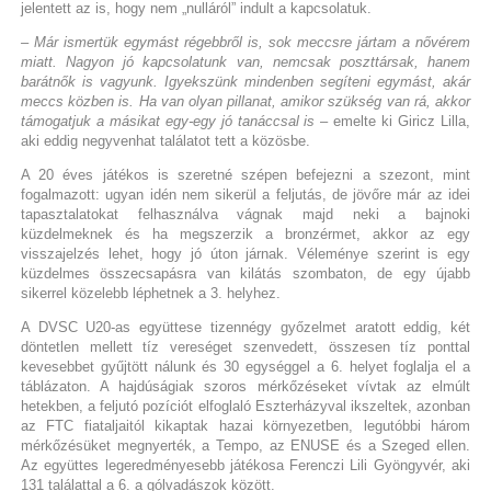
jelentett az is, hogy nem „nulláról” indult a kapcsolatuk.
– Már ismertük egymást régebbről is, sok meccsre jártam a nővérem
miatt. Nagyon jó kapcsolatunk van, nemcsak poszttársak, hanem
barátnők is vagyunk. Igyekszünk mindenben segíteni egymást, akár
meccs közben is. Ha van olyan pillanat, amikor szükség van rá, akkor
támogatjuk a másikat egy-egy jó tanáccsal is
– emelte ki Giricz Lilla,
aki eddig negyvenhat találatot tett a közösbe.
A 20 éves játékos is szeretné szépen befejezni a szezont, mint
fogalmazott: ugyan idén nem sikerül a feljutás, de jövőre már az idei
tapasztalatokat felhasználva vágnak majd neki a bajnoki
küzdelmeknek és ha megszerzik a bronzérmet, akkor az egy
visszajelzés lehet, hogy jó úton járnak. Véleménye szerint is egy
küzdelmes összecsapásra van kilátás szombaton, de egy újabb
sikerrel közelebb léphetnek a 3. helyhez.
A DVSC U20-as együttese tizennégy győzelmet aratott eddig, két
döntetlen mellett tíz vereséget szenvedett, összesen tíz ponttal
kevesebbet gyűjtött nálunk és 30 egységgel a 6. helyet foglalja el a
táblázaton. A hajdúságiak szoros mérkőzéseket vívtak az elmúlt
hetekben, a feljutó pozíciót elfoglaló Eszterházyval ikszeltek, azonban
az FTC fiataljaitól kikaptak hazai környezetben, legutóbbi három
mérkőzésüket megnyerték, a Tempo, az ENUSE és a Szeged ellen.
Az együttes legeredményesebb játékosa Ferenczi Lili Gyöngyvér, aki
131 találattal a 6. a gólvadászok között.