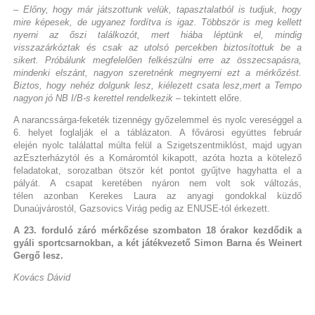
– Előny, hogy már játszottunk velük, tapasztalatból is tudjuk, hogy
mire képesek, de ugyanez fordítva is igaz. Többször is meg kellett
nyerni az őszi találkozót, mert hiába léptünk el, mindig
visszazárkóztak és csak az utolsó percekben biztosítottuk be a
sikert. Próbálunk megfelelően felkészülni erre az összecsapásra,
mindenki elszánt, nagyon szeretnénk megnyerni ezt a mérkőzést.
Biztos, hogy nehéz dolgunk lesz, kiélezett csata lesz,mert a Tempo
nagyon jó NB I/B-s kerettel rendelkezik
– tekintett előre.
A narancssárga-feketék tizennégy győzelemmel és nyolc vereséggel a
6. helyet foglalják el a táblázaton. A fővárosi együttes február
elején nyolc találattal múlta felül a Szigetszentmiklóst, majd ugyan
azEszterházytól és a Komáromtól kikapott, azóta hozta a kötelező
feladatokat, sorozatban ötször két pontot gyűjtve hagyhatta el a
pályát. A csapat keretében nyáron nem volt sok változás,
télen azonban Kerekes Laura az anyagi gondokkal küzdő
Dunaújvárostól, Gazsovics Virág pedig az ENUSE-tól érkezett.
A 23. forduló záró mérkőzése szombaton 18 órakor kezdődik a
gyáli sportcsarnokban, a két játékvezető Simon Barna és Weinert
Gergő lesz.
Kovács Dávid