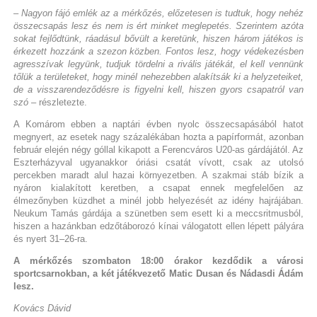
– Nagyon fájó emlék az a mérkőzés, előzetesen is tudtuk, hogy nehéz
összecsapás lesz és nem is ért minket meglepetés. Szerintem azóta
sokat fejlődtünk, ráadásul bővült a keretünk, hiszen három játékos is
érkezett hozzánk a szezon közben. Fontos lesz, hogy védekezésben
agresszívak legyünk, tudjuk tördelni a rivális játékát, el kell vennünk
tőlük a területeket, hogy minél nehezebben alakítsák ki a helyzeteiket,
de a visszarendeződésre is figyelni kell, hiszen gyors csapatról van
szó
– részletezte.
A Komárom ebben a naptári évben nyolc összecsapásából hatot
megnyert, az esetek nagy százalékában hozta a papírformát, azonban
február elején négy góllal kikapott a Ferencváros U20-as gárdájától. Az
Eszterházyval ugyanakkor óriási csatát vívott, csak az utolsó
percekben maradt alul hazai környezetben. A szakmai stáb bízik a
nyáron kialakított keretben, a csapat ennek megfelelően az
élmezőnyben küzdhet a minél jobb helyezését az idény hajrájában.
Neukum Tamás gárdája a szünetben sem esett ki a meccsritmusból,
hiszen a hazánkban edzőtáborozó kínai válogatott ellen lépett pályára
és nyert 31–26-ra.
A mérkőzés szombaton 18:00 órakor kezdődik a városi
sportcsarnokban, a két játékvezető Matic Dusan és Nádasdi Ádám
lesz.
Kovács Dávid