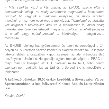
– Más célokért küzd a két csapat, az ENUSE szeme előtt a
bennmaradás lebeg, mi pedig szeretnénk megtartani a bronzérmes
pozíciót. Mi vagyunk a mérkőzés esélyesei, de ahogy szoktam
mondani, a mez nem nyeri meg a mérkőzést. Tisztelettel és alázattal
kell dolgozni a felkészülés alatt és a mérkőzésen is, akkor pedig
győzelemmel örvendeztethetjük meg a szurkolókat, emellett pedig az
is a cél, hogy szórakoztassuk a közönséget
– hangsúlyozta
mesterünk.
Az ENUSE jelenleg hat győzelemmel és tizenhét vereséggel a 14.
helyen áll. A keretben szezon közben is akadtak változások, a legtöbb
játékos ebben a csapatban kapott szerepet az idei másodosztályú
mezőnyben. Urbán László gárdája ugyan február végén a PEAC-ot,
majd március közepén az FTC fiatajait múlta felül, több pontot
azonban nem gyűjtött, így az Érd és a Borsod SK is megelőzte a
táblázaton.
A találkozó pénteken 18:00 órakor kezdődik a Békéscsabai Városi
Sportcsarnokban, a két játékvezető Kincses Ábel és Leiter Nándor
lesz.
Kovács Dávid