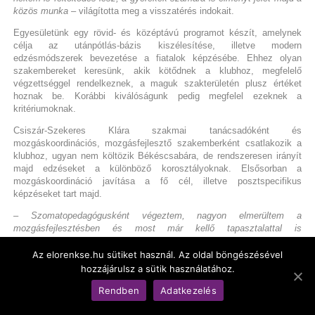
közös munka
– világította meg a visszatérés indokait.
Egyesületünk egy rövid- és középtávú programot készít, amelynek
célja az utánpótlás-bázis kiszélesítése, illetve modern
edzésmódszerek bevezetése a fiatalok képzésébe. Ehhez olyan
szakembereket keresünk, akik kötődnek a klubhoz, megfelelő
végzettséggel rendelkeznek, a maguk szakterületén plusz értéket
hoznak be. Korábbi kiválóságunk pedig megfelel ezeknek a
kritériumoknak.
Csiszár-Szekeres Klára szakmai tanácsadóként és
mozgáskoordinációs, mozgásfejlesztő szakemberként csatlakozik a
klubhoz, ugyan nem költözik Békéscsabára, de rendszeresen irányít
majd edzéseket a különböző korosztályoknak. Elsősorban a
mozgáskoordináció javítása a fő cél, illetve posztspecifikus
képzéseket tart majd.
– Szomatopedagógusként végeztem, nagyon elmerültem a
mozgásfejlesztésben és most már kellő tapasztalattal is
felvérteződtem, elkezdtem a saját utamon járni. Több területen is
szeretnék majd részt venni a munkában, olyan gyakorlatokat mutatni
Az elorenkse.hu sütiket használ. Az oldal böngészésével
az edzőknek, amelyek a gyerekek mozgáskoordinációját fejleszthetik.
hozzájárulsz a sütik használatához.
Mindig más korosztálynál szeretnék edzést tartani, olyan közös
Rendben
Adatkezelés
munka a cél, ahol együttinspirálódhatunk és mindenki fejlődik. Bízom
abban, hogy tudok olyan pluszt adni, ami beépíthető lesz a