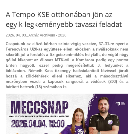
A Tempo KSE otthonában jön az
egyik legkeményebb tavaszi feladat
2026. 04. 03.
,
Archív
,
Archívum - 2026
Csapatunk az előző körben szinte végig vezetve, 37–31-re nyert a
Ferencváros U20-as együttese ellen, eközben a riválisoknak nem
sikerült jól a forduló: a Szigetszentmiklós helytállt, de végül négy
góllal kikapott az éllovas MTK-tól, a Komárom pedig egy pontot
Érden hagyott, ezzel pedig megerősítettük 3. helyünket a
táblázaton. Németh Kata tizenegy hatástalanított lövéssel járult
hozzá a zöld-fehérek elleni sikerhez, aki a másodosztályú
mezőnyben vezeti a kapusok rangsorát a védések (203) és a
hárított hetesek (18) számában is.