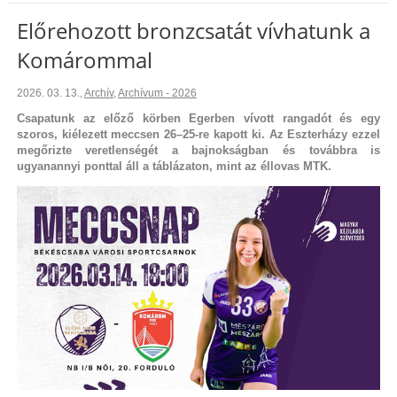
Előrehozott bronzcsatát vívhatunk a
Komárommal
2026. 03. 13.
,
Archív
,
Archívum - 2026
Csapatunk az előző körben Egerben vívott rangadót és egy
szoros, kiélezett meccsen 26–25-re kapott ki. Az Eszterházy ezzel
megőrizte veretlenségét a bajnokságban és továbbra is
ugyanannyi ponttal áll a táblázaton, mint az éllovas MTK.