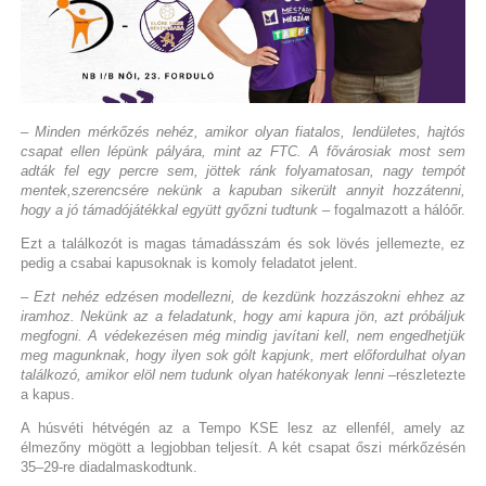
– Minden mérkőzés nehéz, amikor olyan fiatalos, lendületes, hajtós
csapat ellen lépünk pályára, mint az FTC. A fővárosiak most sem
adták fel egy percre sem, jöttek ránk folyamatosan, nagy tempót
mentek,szerencsére nekünk a kapuban sikerült annyit hozzátenni,
hogy a jó támadójátékkal együtt győzni tudtunk
– fogalmazott a hálóőr.
Ezt a találkozót is magas támadásszám és sok lövés jellemezte, ez
pedig a csabai kapusoknak is komoly feladatot jelent.
– Ezt nehéz edzésen modellezni, de kezdünk hozzászokni ehhez az
iramhoz. Nekünk az a feladatunk, hogy ami kapura jön, azt próbáljuk
megfogni. A védekezésen még mindig javítani kell, nem engedhetjük
meg magunknak, hogy ilyen sok gólt kapjunk, mert előfordulhat olyan
találkozó, amikor elöl nem tudunk olyan hatékonyak lenni
–részletezte
a kapus.
A húsvéti hétvégén az a Tempo KSE lesz az ellenfél, amely az
élmezőny mögött a legjobban teljesít. A két csapat őszi mérkőzésén
35–29-re diadalmaskodtunk.