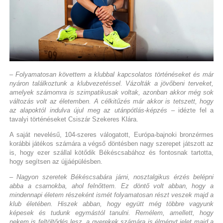
– Folyamatosan követtem a klubbal kapcsolatos történéseket és már
nyáron találkoztunk a klubvezetéssel. Vázolták a jövőbeni terveket,
amelyek számomra is szimpatikusak voltak, azonban akkor még sok
változás volt az életemben. A célkitűzés már akkor is tetszett, hogy
az alapoktól indulva újul meg az utánpótlás-képzés
– idézte fel a
tavalyi történéseket Csiszár Szekeres Klára.
A saját nevelésű, 104-szeres válogatott, Európa-bajnoki bronzérmes
korábbi játékos számára a végső döntésben nagy szerepet játszott az
is, hogy ezer szállal kötődik Békéscsabához és fontosnak tartotta,
hogy segítsen az újjáépülésben.
– Nagyon szeretek Békéscsabára járni, nosztalgikus érzés belépni
abba a csarnokba, ahol felnőttem. Ez döntő volt abban, hogy a
mindennapi életem részeként ismét folyamatosan részt veszek majd a
klub életében. Hiszek abban, hogy együtt még többre vagyunk
képesek és tudunk egymástól tanulni. Remélem, amellett, hogy
nekem is feltöltődés lesz, a gyerekek számára is élményt jelet majd a