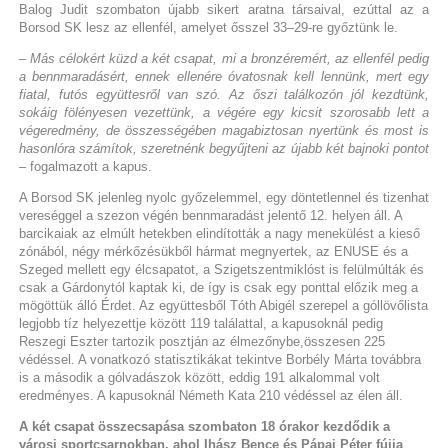
Balog Judit szombaton újabb sikert aratna társaival, ezúttal az a
Borsod SK lesz az ellenfél, amelyet ősszel 33–29-re győztünk le.
– Más célokért küzd a két csapat, mi a bronzéremért, az ellenfél pedig
a bennmaradásért, ennek ellenére óvatosnak kell lennünk, mert egy
fiatal, futós együttesről van szó. Az őszi találkozón jól kezdtünk,
sokáig fölényesen vezettünk, a végére egy kicsit szorosabb lett a
végeredmény, de összességében magabiztosan nyertünk és most is
hasonlóra számítok, szeretnénk begyűjteni az újabb két bajnoki pontot
– fogalmazott a kapus.
A Borsod SK jelenleg nyolc győzelemmel, egy döntetlennel és tizenhat
vereséggel a szezon végén bennmaradást jelentő 12. helyen áll. A
barcikaiak az elmúlt hetekben elindították a nagy menekülést a kieső
zónából, négy mérkőzésükből hármat megnyertek, az ENUSE és a
Szeged mellett egy élcsapatot, a Szigetszentmiklóst is felülmúlták és
csak a Gárdonytól kaptak ki, de így is csak egy ponttal előzik meg a
mögöttük álló Érdet. Az együttesből Tóth Abigél szerepel a góllövőlista
legjobb tíz helyezettje között 119 találattal, a kapusoknál pedig
Reszegi Eszter tartozik posztján az élmezőnybe,összesen 225
védéssel. A vonatkozó statisztikákat tekintve Borbély Márta továbbra
is a második a gólvadászok között, eddig 191 alkalommal volt
eredményes. A kapusoknál Németh Kata 210 védéssel az élen áll.
A két csapat összecsapása szombaton 18 órakor kezdődik a
városi sportcsarnokban, ahol Ihász Bence és Pápai Péter fújja