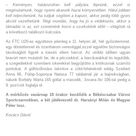
– Keményen, határozottan kell pályára lépnünk, ezzel is
megmutatnunk, hogy nyerni akarunk hazai környezetben. Hátul jobban
kell teljesítenünk, ha tudjuk segíteni a kapust, akkor pedig több gyors
akciót vezethetünk. Régi mondás, hogy ha jó a védekezés, akkor a
támadás is az, ezt szeretnénk hozni a szurkolóink előtt
– világított rá
a következő találkozó kulcsára.
Az FTC U20-as együttese jelenleg a 11. helyen áll, hét győzelemmel,
egy döntetlennel és tizenhárom vereséggel,ezzel egyelőre biztonságos
távolságból figyeli a kiesés elleni harcot. Az utóbbi időben ugyan
bravúrt nem mutatott be, de a pécsiekkel, a barcikaiakkal és legutóbb,
a szegediekkel szembeni sikerekkel begyűjtötte a kritikusnak számító
pontokat. A góllövőlistára tekintve a zöld-fehéreknél eddig Szeibert
Anna 86, Fülöp-Soponyai Natasa 77 találatnál jár a bajnokságban,
nálunk Borbély Márta 165 góllal a második, Jovana Ilic 106-tal pedig a
9. pozíciót foglalja el.
A mérkőzés vasárnap 18 órakor kezdődik a Békéscsabai Városi
Sportcsarnokban, a két játékvezető dr. Harsányi Milán és Magyar
Péter lesz.
Kovács Dávid