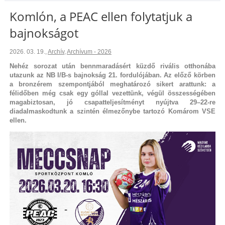
Komlón, a PEAC ellen folytatjuk a
bajnokságot
2026. 03. 19.
,
Archív
,
Archívum - 2026
Nehéz sorozat után bennmaradásért küzdő rivális otthonába
utazunk az NB I/B-s bajnokság 21. fordulójában. Az előző körben
a bronzérem szempontjából meghatározó sikert arattunk: a
félidőben még csak egy góllal vezettünk, végül összességében
magabiztosan, jó csapatteljesítményt nyújtva 29–22-re
diadalmaskodtunk a szintén élmezőnybe tartozó Komárom VSE
ellen.