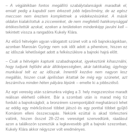
– A végjátékban fontos megállító szabálytalanságok maradtak el,
emiatt pedig a kapuból sem érkezett jobb teljesítmény, de az egész
meccsen nem éreztem komplettnek a védekezésünket. A másik
oldalon kialakítottuk a ziccereinket, de nem megfelelő hatékonysággal
értékesítettük azokat, ezeken a területeken mindenképp javulni kell
–
tekintett vissza a rangadóra Kukely Klára.
Az előző hétvégén ugyan válogatott szünet volt a női bajnokságokban,
azonban Marosán György nem sok időt adott a pihenésre, hiszen ez
az időszak lehetőséget adott a felkészülésre a bajnoki hajrá előtt.
– Csak a hétvégén kaptunk szabadnapokat, igyekeztünk kihasználni,
hogy tudjunk fejlődni akár állóképességben, akár taktikailag, úgyhogy
munkával telt ez az időszak. Innentől kezdve nem nagyon lesz
megállás, hiszen csak áprilisban iktattak be még egy szünetet, azt
leszámítva minden héten pályára lépünk
– emelte ki a jobbszélső.
Az egri vereség után számunkra végleg a 3. hely megszerzése maradt
reálisan elérhető célként. Bár a szombati után is marad még tíz
forduló a bajnokságból, a bronzérem szempontjából meghatározó lehet
az eddig egy mérkőzéssel többet játszó és egy ponttal többet gyűjtő
Komárom elleni összecsapás. Nekünk ezúttal is akad törleszteni
valónk, hiszen ősszel 28–22-es vereséget szenvedtünk, ráadásul
azon a találkozón szereztük a legkevesebb gólt a bajnoki szezonban,
Kukely Klára akkor négyszer volt eredményes.