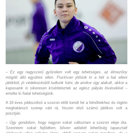
– Ez egy nagyszerű győzelem volt egy tehetséges, az élmezőny
mögött álló együttes ellen. Pozitívan jöttünk ki a hét a hat elleni
játékból, jó védekezésből tudtunk futni, de amikor úgy alakult, akkor a
kapusaink is sikeresen kísérleteztek az egész pályás lövésekkel
–
emelte ki fiatal tehetségünk.
A 18 éves jobbszélső a szezon előtt került fel a felnőttekhez és rögtön
meghatározó szerep várt rá, hiszen első számú játékos volt a
posztján.
– Úgy gondolom, hogy nagyon sokat változtam a szezon eleje óta.
Szerintem sokat fejlődtem, bőven adódott lehetőség tapasztalt