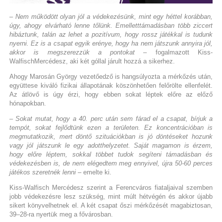
– Nem működött olyan jól a védekezésünk, mint egy héttel korábban,
úgy, ahogy elvárható lenne tőlünk. Emelletttámadásban több ziccert
hibáztunk, talán az lehet a pozitívum, hogy rossz játékkal is tudunk
nyerni. Ez is a csapat egyik erénye, hogy ha nem játszunk annyira jól,
akkor is megszerezzük a pontokat
– fogalmazott Kiss-
WalfischMercédesz, aki két góllal járult hozzá a sikerhez.
Ahogy Marosán György vezetőedző is hangsúlyozta a mérkőzés után,
együttese kiváló fizikai állapotának köszönhetően felőrölte ellenfelét.
Az átlövő is úgy érzi, hogy ebben sokat léptek előre az előző
hónapokban.
– Sokat mutat, hogy a 40. perc után sem fárad el a csapat, bírjuk a
tempót, sokat fejlődtünk ezen a területen. Ez koncentrációban is
megmutatkozik, mert döntő szituációkban is jó döntéseket hozunk
vagy jól játszunk le egy adotthelyzetet. Saját magamon is érzem,
hogy előre léptem, sokkal többet tudok segíteni támadásban és
védekezésben is, de nem elégedtem meg ennyivel, újra 50-60 perces
játékos szeretnék lenni
– emelte ki.
Kiss-Walfisch Mercédesz szerint a Ferencváros fiataljaival szemben
jobb védekezésre lesz szükség, mint múlt hétvégén és akkor újabb
sikert könyvelhetnek el. A két csapat őszi mérkőzését magabiztosan,
39–28-ra nyertük meg a fővárosban.