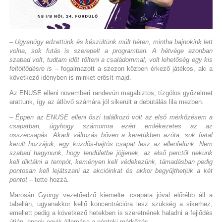
– Ugyanúgy edzettünk és készültünk múlt héten, mintha bajnokink lett
volna, sok futás is szerepelt a programban. A hétvége azonban
szabad volt, tudtam időt tölteni a családommal, volt lehetőség egy kis
feltöltődésre is
– fogalmazott a szezon közben érkező játékos, aki a
következő idényben is minket erősít majd.
Az ENUSE elleni novemberi randevún magabiztos, tízgólos győzelmet
arattunk, így az átlövő számára jól sikerült a debütálás lila mezben.
– Éppen az ENUSE elleni őszi találkozó volt az első mérkőzésem a
csapatban, úgyhogy számomra ezért emlékezetes az az
összecsapás. Akadt változás bőven a keretükben azóta, sok fiatal
került hozzájuk, egy küzdős-hajtós csapat lesz az ellenfelünk. Nem
szabad hagynunk, hogy lendületbe jöjjenek, az első perctől nekünk
kell diktálni a tempót, keményen kell védekezünk, támadásban pedig
pontosan kell lejátszani az akcióinkat és akkor begyűjthetjük a két
pontot
– tette hozzá.
Marosán György vezetőedző kiemelte: csapata jóval előrébb áll a
tabellán, ugyanakkor kellő koncentrációra lesz szükség a sikerhez,
emellett pedig a következő hetekben is szeretnének haladni a fejlődés
útján, ennek egyik állomása a pénteki mérkőzés.