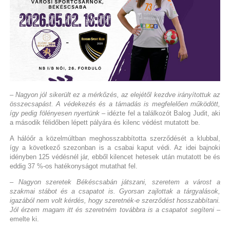
– Nagyon jól sikerült ez a mérkőzés, az elejétől kezdve irányítottuk az
összecsapást. A védekezés és a támadás is megfelelően működött,
így pedig fölényesen nyertünk
– idézte fel a találkozót Balog Judit, aki
a második félidőben lépett pályára és kilenc védést mutatott be.
A hálóőr a közelmúltban meghosszabbította szerződését a klubbal,
így a következő szezonban is a csabai kaput védi. Az idei bajnoki
idényben 125 védésnél jár, ebből kilencet hetesek után mutatott be és
eddig 37 %-os hatékonyságot mutathat fel.
– Nagyon szeretek Békéscsabán játszani, szeretem a várost a
szakmai stábot és a csapatot is. Gyorsan zajlottak a tárgyalások,
igazából nem volt kérdés, hogy szeretnék-e szerződést hosszabbítani.
Jól érzem magam itt és szeretném továbbra is a csapatot segíteni
–
emelte ki.