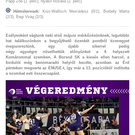
Papp Zoé (2. perc), Nyakó Rozália (2. perc).
Hétméteresek:
Kiss-Walfisch Mercédesz (0/1), Borbély Márta
(2/3), Bagi Virág (2/3).
Esélyesként vágtunk neki első májusi mérkőzésünknek, legutóbbi
hat találkozónkon a begyűjthető tizenkét pontból tizenegyet
megszereztünk, egy újabb sikerrel pedig
négy egységre növelhettük előnyünket a 4. helyezett
Komárommal szemben. A Borsod SK a kiesés ellen harcol, a
fordulót még bennmaradó helyről kezdte, azonban az Érd
pénteken megverte az ENUSE-t, így már a 13. pozícióból indította
a szombat esti összecsapást.