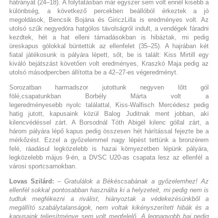
hátrányát (24–18). A folytatásban már egyszer sem volt ennél kisebb a
különbség, a következő percekben beállóból érkeztek a jó
megoldások, Bencsik Bojána és GiriczLilla is eredményes volt. Az
utolsó szűk negyedóra hatgólos távolságról indult, a vendégek fáradni
kezdtek, hét a hat elleni támadásokban is hibáztak, mi pedig
üreskapus gólokkal büntettük az ellenfelet (35–25). A hajrában két
fiatal játékosunk is pályára lépett, sőt, be is talált: Kiss Mirtill egy
kiváló bejátszást követően volt eredményes, Kraszkó Maja pedig az
utolsó másodpercben állította be a 42–27-es végeredményt.
Sorozatban harmadszor jutottunk negyven lőtt gól
fölé,csapatunkban Borbély Márta volt a
legeredményesebb nyolc találattal, Kiss-Walfisch Mercédesz pedig
hatig jutott, kapusaink közül Balog Juditnak ment jobban, aki
kilencvédéssel zárt. A Borsodnál Tóth Abigél kilenc góllal zárt, a
három pályára lépő kapus pedig összesen hét hárítással fejezte be a
mérkőzést. Ezzel a győzelemmel nagy lépést tettünk a bronzérem
felé, ráadásul legközelebb is hazai környezetben lépünk pályára,
legközelebb május 9-én, a DVSC U20-as csapata lesz az ellenfél a
városi sportcsarnokban.
Lovas Szilárd:
– Gratulálok a Békéscsabának a győzelemhez! Az
ellenfél sokkal pontosabban használta ki a helyzeteit, mi pedig nem is
tudtuk megfékezni a riválist, hiányoztak a védekezésünkből a
megállító szabálytalanságok, nem voltak kikényszerített hibák és a
kapusaink teljesítménye sem volt megfelelő. A legnagyobb baj pedig