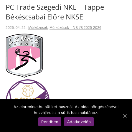
PC Trade Szegedi NKE – Tappe-
Békéscsabai Előre NKSE
2026. 04. 22.
,
Mérkőzések
,
Mérkőzések – NB I/B 2025-2026
Az elorenkse.hu sütiket használ. Az oldal böngészésével
hozzájárulsz a sütik használatához.
Rendben
Adatkezelés
NB I/B Női 2025/20256. 25. forduló