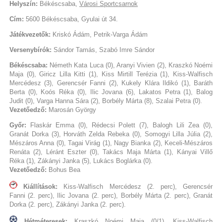
Helyszín:
Békéscsaba,
Városi Sportcsarnok
Cím:
5600 Békéscsaba, Gyulai út 34.
Játékvezetők:
Kriskó Ádám, Petrik-Varga Ádám
Versenybírók:
Sándor Tamás, Szabó Imre Sándor
Békéscsaba:
Németh Kata Luca (0), Aranyi Vivien (2), Kraszkó Noémi
Maja (0), Giricz Lilla Kitti (1), Kiss Mirtill Terézia (1), Kiss-Walfisch
Mercédesz (3), Gerencsér Fanni (2), Kukely Klára Ildikó (1), Baráth
Berta (0), Koós Réka (0), Ilic Jovana (6), Lakatos Petra (1), Balog
Judit (0), Varga Hanna Sára (2), Borbély Márta (8), Szalai Petra (0).
Vezetőedző:
Marosán György
Győr:
Flaskár Emma (0), Rédecsi Polett (7), Balogh Lili Zea (0),
Granát Dorka (3), Horváth Zelda Rebeka (0), Somogyi Lilla Júlia (2),
Mészáros Anna (0), Tagai Virág (1), Nagy Bianka (2), Keceli-Mészáros
Renáta (2), Léránt Eszter (0), Takács Maja Márta (1), Kányai Villő
Réka (1), Zákányi Janka (5), Lukács Boglárka (0).
Vezetőedző:
Bohus Bea
Kiállítások:
Kiss-Walfisch Mercédesz (2. perc), Gerencsér
Fanni (2. perc), Ilic Jovana (2. perc), Borbély Márta (2. perc), Granát
Dorka (2. perc), Zákányi Janka (2. perc).
Hétméteresek:
Kraszkó Noémi Maja (0/1), Kiss-Walfisch