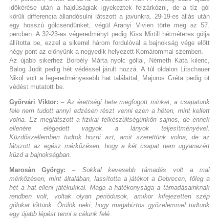
időkérése után a hajdúságiak igyekeztek felzárkózni, de a tíz gól
körüli differencia állandósulni látszott a javunkra. 29-19-es állás után
egy hosszú gólcsendünket, végül Aranyi Vivien törte meg az 57.
percben. A 32-23-as végeredményt pedig Kiss Mirtill hétméteres gólja
állította be, ezzel a sikerrel három fordulóval a bajnokság vége előtt
négy pont az előnyünk a negyedik helyezett Komárommal szemben.
Az újabb sikerhez Borbély Márta nyolc góllal, Németh Kata kilenc,
Balog Judit pedig hét védéssel járult hozzá. A túl oldalon Litschauer
Nikol volt a legeredményesebb hat találattal, Majoros Gréta pedig öt
védést mutatott be.
Győrvári Viktor:
– Az érettségi hete megfogott minket, a csapatunk
fele nem tudott annyi edzésen részt venni ezen a héten, mint kellett
volna. Ez meglátszott a fizikai felkészültségünkön sajnos, de ennek
ellenére elégedett vagyok a lányok teljesítményével.
Küzdőszellemben tudtok hozni azt, amit szerettünk volna, de az
látszott az egész mérkőzésen, hogy a két csapat nem ugyanazért
küzd a bajnokságban.
Marosán György:
– Sokkal kevesebb támadás volt a mai
mérkőzésen, mint általában, lassította a játékot a Debrecen, főleg a
hét a hat elleni játékukkal. Maga a hatékonysága a támadásainknak
rendben volt, voltak olyan periódusok, amikor kifejezetten szép
gólokat lőttünk. Örülök neki, hogy magabiztos győzelemmel tudtunk
egy újabb lépést tenni a célunk felé.