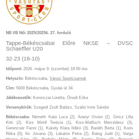
NB I/B Női 2025/20256. 27. forduló
Tappe-Békéscsabai Előre NKSE – DVSC
Schaeffler U20
32-23 (18-10)
Időpont:
2026. május 9. (szombat) 18:00 óra
Helyszín:
Békéscsaba,
Városi Sportcsarnok
Cím:
5600 Békéscsaba, Gyulai út 34.
Játékvezetők:
Koronczai Loretta, Ónodi Erika
Versenybírók:
Szegedi Zsolt Balázs, Szabó Imre Sándor
Békéscsaba:
Németh Kata Luca (2), Aranyi Vivien (2), Giricz Lilla
Kitti (2), Kiss Mirtill Terézia (1), Kiss-Walfisch Mercédesz (3),
Gerencsér Fanni (1), Kukely Klára Ildikó (3), Baráth Berta (1), Koós
Réka (0), Ilic Jovana (3), Lakatos Petra (2), Balog Judit (1), Varga