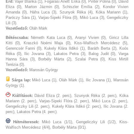
Érd:
Vajer Blanka (1), Fogarasi Anett Erika (0), Pintér Polina (0), Dávid
Eliza (0), Marton Jázmin (0), Schiszler Emília (2), Kondor Vivien
Amanda (0), Háfra Luca (3), Szunyok Réka (4), Kóka Mariann (1),
Paróczy Sára (1), Varjas-Sipeki Flóra (0), Mikó Luca (3), Gengeliczky
Lili (3).
Vezetőedző:
Oláh Márk
Békéscsaba:
Németh Kata Luca (0), Aranyi Vivien (0), Giricz Lilla
Kitti (0), Kraszkó Noémi Maja (0), Kiss-Walfisch Mercédesz (5),
Gerencsér Fanni (0), Kukely Klára Ildikó (1), Baráth Berta (2), Koós
Réka (0), Ilic Jovana (3), Lakatos Petra (3), Balog Judit (0), Varga
Hanna Sára (3), Borbély Márta (2), Szalai Petra (0), Kiss Mirtill
Terézia (0).
Vezetőedző:
Marosán György
Sárga lap:
Mikó Luca (1), Oláh Márk (1), Ilic Jovana (1), Marosán
György (1).
Kiállítások:
Dávid Eliza (2. perc), Szunyok Réka (2. perc), Kóka
Mariann (2. perc), Varjas-Sipeki Flóra (2. perc), Mikó Luca (2. perc),
Gengeliczky Lili (2. perc), Kukely Klára Ildikó (2. perc), Ilic Jovana (2.
perc), Lakatos Petra (4. perc).
Hétméteresek:
Mikó Luca (1/1), Gengeliczky Lili (1/2), Kiss-
Walfisch Mercédesz (4/4), Borbély Márta (0/1).