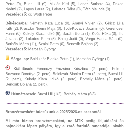
Petra (0), Bucsi Lili (9), Miklós Kitti (5), Lancz Barbora (4), Dakos
Noémi (2), Lapos Laura (2), Lakatos Réka (0), Tóth Melinda (0).
Vezetőedző:
dr. Woth Péter
Békéscsaba:
Németh Kata Luca (0), Aranyi Vivien (2), Giricz Lilla
Kitti (2), Kraszkó Noémi Maja (0), Tóth-Kovács Jázmin (0), Gerencsér
Fanni (0), Kukely Klára Ildikó (6), Baráth Berta (1), Koós Réka (0), Ilic
Jovana (2), Lakatos Petra (5), Balog Judit (0), Varga Hanna Sára (0),
Borbély Márta (11), Szalai Petra (0), Bencsik Bojána (2).
Vezetőedző:
Marosán György
Sárga lap:
Boldizsár Bianka Petra (1), Marosán György (1).
Kiállítások:
Ferenczy Fruzsina Krisztina (2. perc), Fekete
Bozsana Dorottya (2. perc), Boldizsár Bianka Petra (2. perc), Bucsi Lili
(2. perc), Kukely Klára Ildikó (2. perc), Borbély Márta (2. perc),
Bencsik Bojána (2. perc).
Hétméteresek:
Bucsi Lili (1/2), Borbély Márta (6/8).
Bronzérmesként búcsúzunk a 2025/2026-os szezontól
Mi már biztos bronzérmesként, az MTK pedig feljutóként és
bajnokként lépett pályára, így a záró forduló rangadója inkább