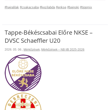
#hajralilak
#csakacsaba
#kezilabda
#enkse
#bajnoki
#tippmix
Tappe-Békéscsabai Előre NKSE –
DVSC Schaeffler U20
2026. 05. 06.
,
Mérkőzések
,
Mérkőzések – NB I/B 2025-2026