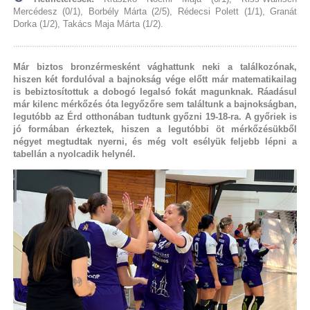
Mercédesz (0/1), Borbély Márta (2/5), Rédecsi Polett (1/1), Granát
Dorka (1/2), Takács Maja Márta (1/2).
Már biztos bronzérmesként vághattunk neki a találkozónak,
hiszen két fordulóval a bajnokság vége előtt már matematikailag
is bebiztosítottuk a dobogó legalsó fokát magunknak. Ráadásul
már kilenc mérkőzés óta legyőzőre sem találtunk a bajnokságban,
legutóbb az Érd otthonában tudtunk győzni 19-18-ra. A győriek is
jó formában érkeztek, hiszen a legutóbbi öt mérkőzésükből
négyet megtudtak nyerni, és még volt esélyük feljebb lépni a
tabellán a nyolcadik helynél.