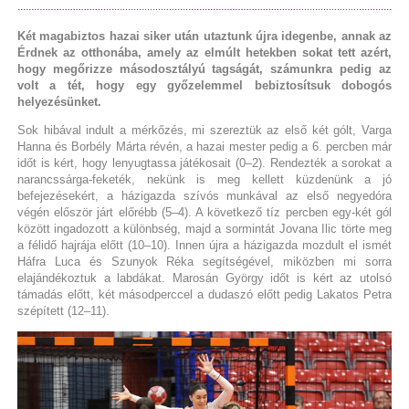
Két magabiztos hazai siker után utaztunk újra idegenbe, annak az
Érdnek az otthonába, amely az elmúlt hetekben sokat tett azért,
hogy megőrizze másodosztályú tagságát, számunkra pedig az
volt a tét, hogy egy győzelemmel bebiztosítsuk dobogós
helyezésünket.
Sok hibával indult a mérkőzés, mi szereztük az első két gólt, Varga
Hanna és Borbély Márta révén, a hazai mester pedig a 6. percben már
időt is kért, hogy lenyugtassa játékosait (0–2). Rendezték a sorokat a
narancssárga-feketék, nekünk is meg kellett küzdenünk a jó
befejezésekért, a házigazda szívós munkával az első negyedóra
végén először járt előrébb (5–4). A következő tíz percben egy-két gól
között ingadozott a különbség, majd a sormintát Jovana Ilic törte meg
a félidő hajrája előtt (10–10). Innen újra a házigazda mozdult el ismét
Háfra Luca és Szunyok Réka segítségével, miközben mi sorra
elajándékoztuk a labdákat. Marosán György időt is kért az utolsó
támadás előtt, két másodperccel a dudaszó előtt pedig Lakatos Petra
szépített (12–11).