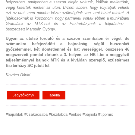
helyzetben, amilyenben a szezon elején voltunk, kiálltak mellettünk,
végig kísértek minket az úton. Bízom abban, hogy folytatják velünk
ezt az utat, mert minden kézre szükségünk van, ami biztat minket. A
játékosoknak is köszönöm, hogy partnerek voltak ebben a munkában!
Gratulálok az MTK-nak és az Eszterházynak a feljutáshoz
–
összegzett Marosán György.
Ugyan az utolsó forduló és a szezon szombaton ér véget, de
számunkra befejeződött a bajnokság, végül huszonkét
győzelemmel, két döntetlennel és hat vereséggel, összesen 46
megszerzett ponttal zártunk a 3. helyen, az NB I-be a meggyőző
teljesítménnyel bajnok MTK és a kiválóan szereplő, ezüstérmes
Eszterházy SC jutott fel.
Kovács Dávid
Jegyzőkönyv
Tabella
#hajralilak
#csakacsaba
#kezilabda
#enkse
#bajnoki
#tippmix