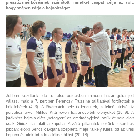
presztízsmérkőzésnek számított, mindkét csapat célja az volt,
hogy szépen zárja a bajnokságot.
Jobban kezdtünk, de az első percekben minden hazai gólra jött
válasz, majd a 7. percben Ferenczy Fruzsina találatával fordítottak a
kék-fehérek (4–3). A fővárosiak bele is lendültek, a félidő utolsó tíz
percéhez érve, Miklós Kitti révén hatranövelték előnyüket (15–9). A
játékrész hajrája előtt „befagyott” az eredményjelző, szűk öt perc alatt
csak GiriczLilla talált a kapuba. A záró pillanatok nekünk sikerültek
jobban: előbb Bencsik Bojána szépített, majd Kukely Klára lőtt az üres
kapuba és alakította ki a félidei állást (20–18).