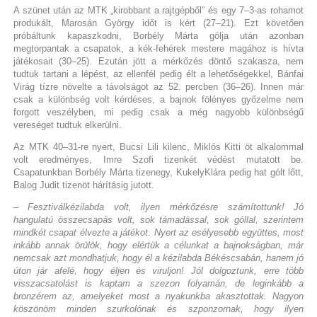
A szünet után az MTK „kirobbant a rajtgépből” és egy 7–3-as rohamot
produkált, Marosán György időt is kért (27–21). Ezt követően
próbáltunk kapaszkodni, Borbély Márta gólja után azonban
megtorpantak a csapatok, a kék-fehérek mestere magához is hívta
játékosait (30–25). Ezután jött a mérkőzés döntő szakasza, nem
tudtuk tartani a lépést, az ellenfél pedig élt a lehetőségekkel, Bánfai
Virág tízre növelte a távolságot az 52. percben (36–26). Innen már
csak a különbség volt kérdéses, a bajnok fölényes győzelme nem
forgott veszélyben, mi pedig csak a még nagyobb különbségű
vereséget tudtuk elkerülni.
Az MTK 40–31-re nyert, Bucsi Lili kilenc, Miklós Kitti öt alkalommal
volt eredményes, Imre Szofi tizenkét védést mutatott be.
Csapatunkban Borbély Márta tizenegy, KukelyKlára pedig hat gólt lőtt,
Balog Judit tizenöt hárításig jutott.
– Fesztiválkézilabda volt, ilyen mérkőzésre számítottunk! Jó
hangulatú összecsapás volt, sok támadással, sok góllal, szerintem
mindkét csapat élvezte a játékot. Nyert az esélyesebb együttes, most
inkább annak örülök, hogy elértük a célunkat a bajnokságban, már
nemcsak azt mondhatjuk, hogy él a kézilabda Békéscsabán, hanem jó
úton jár afelé, hogy éljen és viruljon! Jól dolgoztunk, erre több
visszacsatolást is kaptam a szezon folyamán, de leginkább a
bronzérem az, amelyeket most a nyakunkba akasztottak. Nagyon
köszönöm minden szurkolónak és szponzornak, hogy ilyen