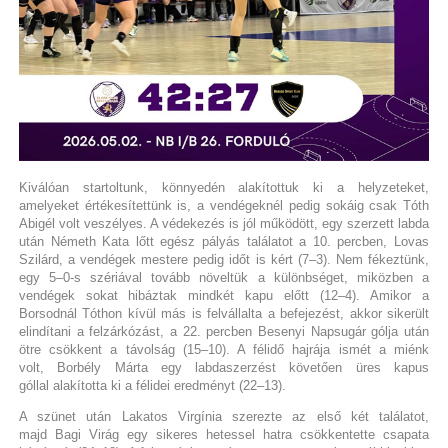
Kiválóan startoltunk, könnyedén alakítottuk ki a helyzeteket,
amelyeket értékesítettünk is, a vendégeknél pedig sokáig csak Tóth
Abigél volt veszélyes. A védekezés is jól működött, egy szerzett labda
után Németh Kata lőtt egész pályás találatot a 10. percben, Lovas
Szilárd, a vendégek mestere pedig időt is kért (7–3). Nem fékeztünk,
egy 5–0-s szériával tovább növeltük a különbséget, miközben a
vendégek sokat hibáztak mindkét kapu előtt (12–4). Amikor a
Borsodnál Tóthon kívül más is felvállalta a befejezést, akkor sikerült
elindítani a felzárkózást, a 22. percben Besenyi Napsugár gólja után
ötre csökkent a távolság (15–10). A félidő hajrája ismét a miénk
volt, Borbély Márta egy labdaszerzést követően üres kapus
góllal alakította ki a félidei eredményt (22–13).
A szünet után Lakatos Virgínia szerezte az első két találatot,
majd Bagi Virág egy sikeres hetessel hatra csökkentette csapata