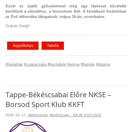
Ezzel az újabb győzelemmel még egy lépéssel közelebb
kerültünk a célunkhoz, a bronzérem felé. A következő fordulóban
az Érd otthonába látogatunk, május 16-án, szombaton.
Gulyás Gergő
Jegyzőkönyv
Tabella
#hajralilak
#csakacsaba
#kezilabda
#enkse
#bajnoki
#tippmix
Tappe-Békéscsabai Előre NKSE –
Borsod Sport Klub KKFT
2026. 04. 27.
,
Mérkőzések
,
Mérkőzések – NB I/B 2025-2026