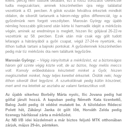
kilenc percig nem tudtunk betalálni, ezt a rossz sorozatot Gerencsér
tudta megszakítani, aminek köszönhetően újra négy találattal
vezettünk a 43. percben. A gólok ezután felváltva érkeztek mindkét
oldalon, de sikerült tartanunk a három-négy gólos differenciát, így a
győzelmünk nem forgott veszélyben. Marosán György egy újabb
némileg hosszabb gólcsend után kérte ki harmadik idejét a mérkőzés
végén, aminek az eredménye is meglett, hiszen Ilic góljával 26-22-re
vezettünk az 58. percben. Ezek után már csak egy gólt tudott
lefaragni a hátrányából a győri csapat, végül 27-24-re nyertünk, és
itthon tudtuk tartani a bajnoki pontokat. A győzelemnek köszönhetően
pedig már tíz mérkőzés óta nem találtunk legyőzőre.
Marosán György:
– Végig irányítottuk a mérkőzést, ez a biztonságos
három gól szinte végig közte volt, de az biztos, hogy melós meccs
volt. Komoly erőbedobásra késztetett minket a Győr, hiszen
megtiszteltek minket, hogy teljes kerettel érkeztek. Örülök neki, hogy
itthon sikerült őket legyőzni. A szurkolóknak pedig külön köszönet,
mert amit ma letettek az asztalra az valami fantasztikus volt.
Az újabb sikerhez Borbély Márta nyolc, Ilic Jovana pedig hat
góllal járult hozzá. A kapuban pedig Németh Kata tizenkettő,
Balog Judit pedig öt védést mutatott be. A túloldalon Rédecsi
Polett hét, Zákányi Janka öt gólt lőtt, Horváth Zelda pedig
tizenegy hárítással zárta a mérkőzést.
Az NB I/B idei küzdelmeit a már biztos feljutó MTK otthonában
zárjuk, május 29-én, pénteken.