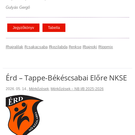
Gulyás Gergő
Jegyzőkönyv
Tabella
#hajralilak
#csakacsaba
#kezilabda
#enkse
#bajnoki
#tippmix
Érd – Tappe-Békéscsabai Előre NKSE
2026. 05. 14.
,
Mérkőzések
,
Mérkőzések – NB I/B 2025-2026