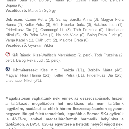
Hanna Sára (3), Borbély Márta (8), Szalai Petra (0), Bencsik
Bojána (0).
Vezetőedző:
Marosán György
Debrecen:
Czene Petra (0), Szinay Sarolta Anna (3), Magyar Flóra
Hanna (2), Keller Petra (3), Réti Bíborka Dorka (0), Ratalics Luca (1),
Friderikusz Dia (1), Csamangó Lili (3), Tóth Fruzsina (0), Litschauer
Nikol (6), Kis Réka Nóra (1), Halinda Viola (0), Balog Réka Judit (0),
Varga Katalin (1), Oláh Lotti (2), Majoros Gréta (0).
Vezetőedző:
Győrvári Viktor
Kiállítások:
Kiss-Walfisch Mercédesz (2. perc), Tóth Fruzsina (2.
perc), Balog Réka Judit (2. perc).
Hétméteresek:
Kiss Mirtill Terézia (1/1), Borbély Márta (4/5),
Magyar Flóra Hanna (1/1), Keller Petra (1/1), Friderikusz Dia (1/3),
Litschauer Nikol (0/1).
Magabiztosan vághattunk neki ennek az összecsapásnak, hiszen
a találkozót megelőzően hét mérkőzés óta nem találtunk
legyőzőre, ráadásul az előző három összecsapásunkon egyaránt
negyven lőtt gól felett termeltünk, legutóbb a Borsod SK-t győztük
le 42-27-re, amivel megszilárdítottuk harmadik helyünket a
táblázaton. A DVSC U20-as együttese a hetedik helyről vágott neki