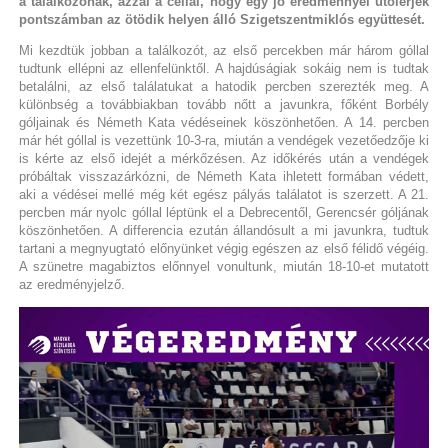
a találkozónak, azzal a céllal, hogy egy jó eredménnyel utolérjék
pontszámban az ötödik helyen álló Szigetszentmiklós együttesét.
Mi kezdtük jobban a találkozót, az első percekben már három góllal
tudtunk ellépni az ellenfelünktől. A hajdúságiak sokáig nem is tudtak
betalálni, az első találatukat a hatodik percben szerezték meg. A
különbség a továbbiakban tovább nőtt a javunkra, főként Borbély
góljainak és Németh Kata védéseinek köszönhetően. A 14. percben
már hét góllal is vezettünk 10-3-ra, miután a vendégek vezetőedzője ki
is kérte az első idejét a mérkőzésen. Az időkérés után a vendégek
próbáltak visszazárkózni, de Németh Kata ihletett formában védett,
aki a védései mellé még két egész pályás találatot is szerzett. A 21.
percben már nyolc góllal léptünk el a Debrecentől, Gerencsér góljának
köszönhetően. A differencia ezután állandósult a mi javunkra, tudtuk
tartani a megnyugtató előnyünket végig egészen az első félidő végéig.
A szünetre magabiztos előnnyel vonultunk, miután 18-10-et mutatott
az eredményjelző.