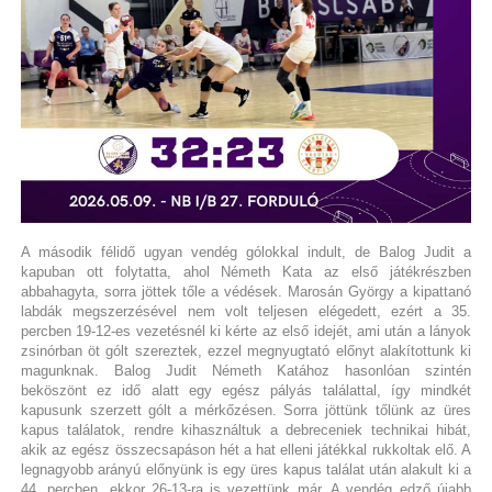
A második félidő ugyan vendég gólokkal indult, de Balog Judit a
kapuban ott folytatta, ahol Németh Kata az első játékrészben
abbahagyta, sorra jöttek tőle a védések. Marosán György a kipattanó
labdák megszerzésével nem volt teljesen elégedett, ezért a 35.
percben 19-12-es vezetésnél ki kérte az első idejét, ami után a lányok
zsinórban öt gólt szereztek, ezzel megnyugtató előnyt alakítottunk ki
magunknak. Balog Judit Németh Katához hasonlóan szintén
beköszönt ez idő alatt egy egész pályás találattal, így mindkét
kapusunk szerzett gólt a mérkőzésen. Sorra jöttünk tőlünk az üres
kapus találatok, rendre kihasználtuk a debreceniek technikai hibát,
akik az egész összecsapáson hét a hat elleni játékkal rukkoltak elő. A
legnagyobb arányú előnyünk is egy üres kapus találat után alakult ki a
44. percben, ekkor 26-13-ra is vezettünk már. A vendég edző újabb