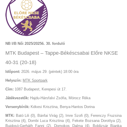
NB I/B Női 2025/20256. 30. forduló
MTK Budapest – Tappe-Békéscsabai Előre NKSE
40-31 (20-18)
Időpont:
2026. május 29. (péntek) 18:00 óra
Helyszín:
MTK Sportpark
Cím:
1087 Budapest, Kerepesi út 17.
Játékvezetők:
Hajdu-Hársfalvi Zsófia, Mórocz Réka
Versenybírók:
Kékesi Krisztina, Benya-Hantos Dorina
MTK:
Bató Lili (0), Bánfai Virág (2), Imre Szofi (0), Ferenczy Fruzsina
Krisztina (4), Dombi Luca Krisztina (4), Fekete Bozsana Dorottya (2),
Bujdosó-Gerháth Fanni (2), Domokos Dalma (4), Boldizsár Bianka