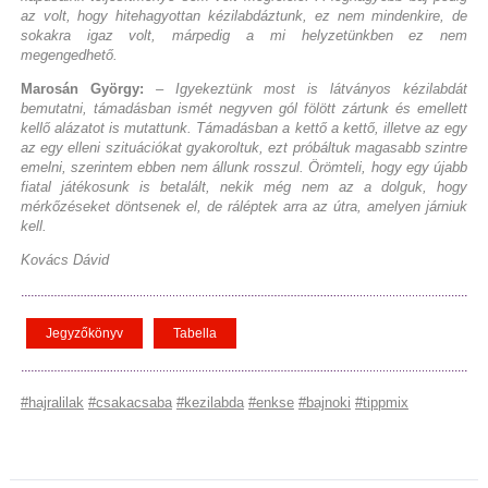
az volt, hogy hitehagyottan kézilabdáztunk, ez nem mindenkire, de
sokakra igaz volt, márpedig a mi helyzetünkben ez nem
megengedhető.
Marosán György:
– Igyekeztünk most is látványos kézilabdát
bemutatni, támadásban ismét negyven gól fölött zártunk és emellett
kellő alázatot is mutattunk. Támadásban a kettő a kettő, illetve az egy
az egy elleni szituációkat gyakoroltuk, ezt próbáltuk magasabb szintre
emelni, szerintem ebben nem állunk rosszul. Örömteli, hogy egy újabb
fiatal játékosunk is betalált, nekik még nem az a dolguk, hogy
mérkőzéseket döntsenek el, de ráléptek arra az útra, amelyen járniuk
kell.
Kovács Dávid
Jegyzőkönyv
Tabella
#hajralilak
#csakacsaba
#kezilabda
#enkse
#bajnoki
#tippmix