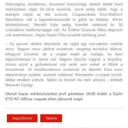
Gólszegény, küzdelmes, összesen huszonnégy eladott labdát hozó
mérkőzésen végül 19–18-ra nyertünk, ezzel pedig eldőlt, hogy a
dobogón zárjuk az idei szezont. Csapatunkban Kiss-Walfisch
Mercédesz volt a legeredményesebb öt góllal és hibátlan, 4/4-es
büntetőzéssel, Németh Kata pedig tizenhét védéssel és 50
százalékos hatékonysággal zárt. Az Érdben Szunyok Réka négyszer
volt eredményes, Varjas-Sipeki Flóra tizenkét hárításig jutott.
– Az epsomi derbire érkeztünk, de végül egy roncsderbin vettünk
részt. Nagyon rossz játékot mutattunk, rengeteg technikai hibával,
kihagyott ziccerrel, de a csapat erejét az mutatja, ha ilyen
teljesítménnyel is nyerni tud. Nagyon büszke vagyok a lányokra,
hiszen ezzel a győzelemmel már senki sem veheti el tőlünk a
bronzérmet. Jó küzdőszellemet mutattunk és Németh Kata extra
teljesítményt nyújtott, tizenhét védéssel. Kiemelném a csapat szívét,
lábbal rendben voltunk, fejben és kézzel ma nem annyira
– értékelt
Marosán György.
Utolsó hazai mérkőzésünket jövő pénteken 18:00 órától a Győri
ETO KC U20-as csapata ellen játsszuk majd.
Jegyzőkönyv
Tabella