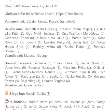
Cím:
5600 Békéscsaba, Gyulai út 34.
Játékvezetők:
Ihász Bence László, Pápai Péter Bence
Versenybírók:
Sándor Tamás, Kocsis-Sajti Anikó
Békéscsaba:
Németh Kata Luca (1), Kraszkó Noémi Maja (1), Giricz
Lilla Kitti (1), Kiss Mirtill Terézia (1), Kiss-Walfisch Mercédesz (6),
Gerencsér Fanni (0), Kukely Klára Ildikó (4), Baráth Berta (4), Koós
Réka (0), Ilic Jovana (1), Lakatos Petra (5), Balog Judit (0), Varga
Hanna Sára (4), Borbély Márta (8), Szalai Petra (1), Bencsik
Bojána (5).
Vezetőedző:
Marosán György
Borsod:
Szemere Gabriella (0), Szabó Flóra (2), Hajnal Nikol (0),
Veres Ivett (0), Besenyi Napsugár (1), Mészáros Réka (1), Oláh Lili
(4), Szentkeressy-Kovács Renáta (2), Vittmann Zsaklin (0), Tóth
Abigél (9), Papp Zoé (1), Ofra Zsófia (0), Nyakó Rozália (0), Reszegi
Eszter (0), Bagi Virág (3), Lakatos Virgínia (4).
Vezetőedző:
Lovas Szilárd
Sárga lap:
Kocsis Csaba (1).
Kiállítások:
Baráth Berta (2. perc), Ilic Jovana (2. perc), Varga
Hanna Sára (2. perc), Szabó Flóra (4. perc), Tóth Abigél (2. perc),