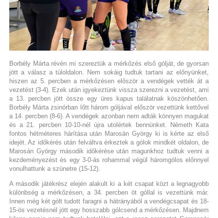
Borbély Márta révén mi szereztük a mérkőzés első gólját, de gyorsan
jött a válasz a túloldalon. Nem sokáig tudtuk tartani az előnyünket,
hiszen az 5. percben a mérkőzésen először a vendégek vették át a
vezetést (3-4). Ezek után igyekeztünk vissza szerezni a vezetést, ami
a 13. percben jött össze egy üres kapus találatnak köszönhetően.
Borbély Márta zsinórban lőtt három góljával először vezettünk kettővel
a 14. percben (8-6). A vendégek azonban nem adták könnyen magukat
és a 21. percben 10-10-nél újra utolértek bennünket. Németh Kata
fontos hétméteres hárítása után Marosán György ki is kérte az első
idejét. Az időkérés után felváltva érkeztek a gólok mindkét oldalon, de
Marosán György második időkérése után magunkhoz tudtuk venni a
kezdeményezést és egy 3-0-ás rohammal végül háromgólos előnnyel
vonulhattunk a szünetre (15-12).
A második játékrész elején alakult ki a két csapat közt a legnagyobb
különbség a mérkőzésen, a 34. percben öt góllal is vezettünk már.
Innen még két gólt tudott faragni a hátrányából a vendégcsapat és 18-
15-ös vezetésnél jött egy hosszabb gólcsend a mérkőzésen. Majdnem