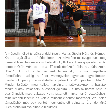
A második félidő is gólcsenddel indult, Varjas-Sipeki Flóra és Németh
Kata is útját állta a kísérleteknek, ezt követően mi nyugodtunk meg
hamarabb és háromszor is betaláltunk, Kukely Klára gólja után a 37.
percben Oláh Márk tette le a „T” betűt ábrázoló táblát a zsűriasztalra
(12–14). Ez jót is tett az érdi lányoknak, míg mi megálltunk
támadásban, addig a Pest vármegyeiek gyorsan egyenlítettek,
mesterünk pedig megszakította a játékot a 41. percben (14–14).
Minden találatért meg kellett harcolnia a játékosoknak, a hazaiak
rendre tudtak válaszolni a csabai gólokra. Az utolsó három perc is
egálról indult, majd Lakatos Petra juttattott minket ismét vezetéshez,
mint később kiderült ez volt a mindent eldöntőt mozzanat. Az utolsó
támadásból még egy pontot megmenthetett volna az Érd, de Mikó
Luca próbálkozása elhalt a blokkban.