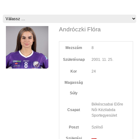
Andróczki Flóra
Mezszám
8
Születésnap
2001. 11. 25.
Kor
24
Magasság
Súly
Békéscsabai Előre
Csapat
Női Kézilabda
Sportegyesület
Poszt
Szélső
Születési