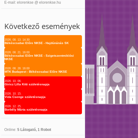
E-mail: elorenkse @ elorenkse.hu
Következő események
2026. 08. 13. 14:30
Békéscsabai Előre NKSE - Hajdúnánás SK
2026. 08. 21. 16:00
Békéscsabai Előre NKSE - Szigetszentmiklósi
NKSE
2026. 08. 28. 16:00
MTK Budapest - Békéscsabai Előre NKSE
2026. 10. 06.
Giricz Lilla Kitti születésnapja
2026. 10. 15.
Vida Csenge születésnapja
2026. 12. 25.
Borbély Márta születésnapja
Online:
5 Látogató, 1 Robot