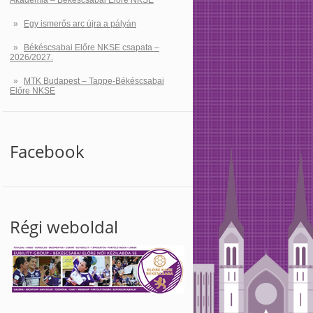
Akadémia – Békéscsabai Előre NKSE
Egy ismerős arc újra a pályán
Békéscsabai Előre NKSE csapata –
2026/2027.
MTK Budapest – Tappe-Békéscsabai
Előre NKSE
Facebook
Régi weboldal