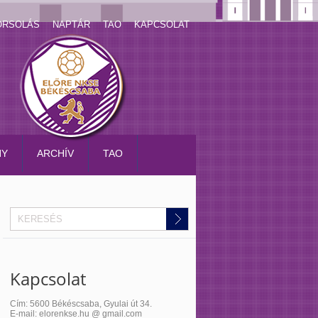
ORSOLÁS
NAPTÁR
TAO
KAPCSOLAT
NY
ARCHÍV
TAO
Kapcsolat
Cím: 5600 Békéscsaba, Gyulai út 34.
E-mail: elorenkse.hu @ gmail.com