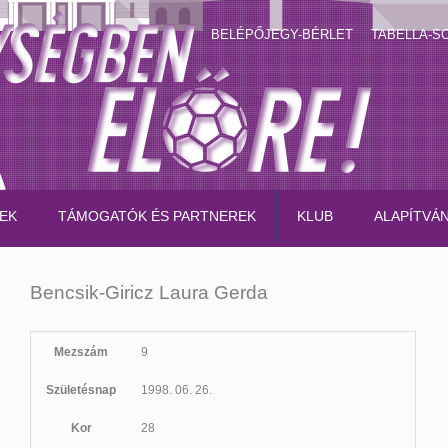
BELÉPŐJEGY-BÉRLET
TABELLA-S
EK
TÁMOGATÓK ÉS PARTNEREK
KLUB
ALAPÍTVÁ
Bencsik-Giricz Laura Gerda
Mezszám
9
Születésnap
1998. 06. 26.
Kor
28