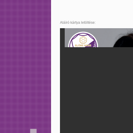
Aláíró kártya letöltése: