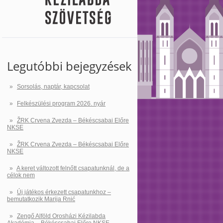
Legutóbbi bejegyzések
Sorsolás, naptár, kapcsolat
Felkészülési program 2026. nyár
ŽRK Crvena Zvezda – Békéscsabai Előre
NKSE
ŽRK Crvena Zvezda – Békéscsabai Előre
NKSE
A keret változott felnőtt csapatunknál, de a
célok nem
Új játékos érkezett csapatunkhoz –
bemutatkozik Marija Rnić
Zengő Alföld Orosházi Kézilabda