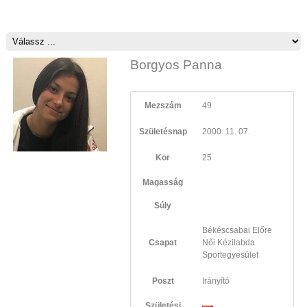
Borgyos Panna
Mezszám
49
Születésnap
2000. 11. 07.
Kor
25
Magasság
Súly
Békéscsabai Előre
Csapat
Női Kézilabda
Sportegyesület
Poszt
Irányító
Születési