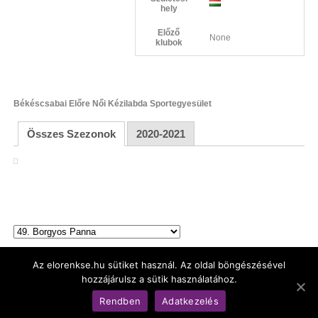
hely
Előző
None
klubok
Békéscsabai Előre Női Kézilabda Sportegyesület
Összes Szezonok
2020-2021
Az elorenkse.hu sütiket használ. Az oldal böngészésével
hozzájárulsz a sütik használatához.
© Békéscsabai Előre Női Kézilabda Kft.
Rendben
Adatkezelés