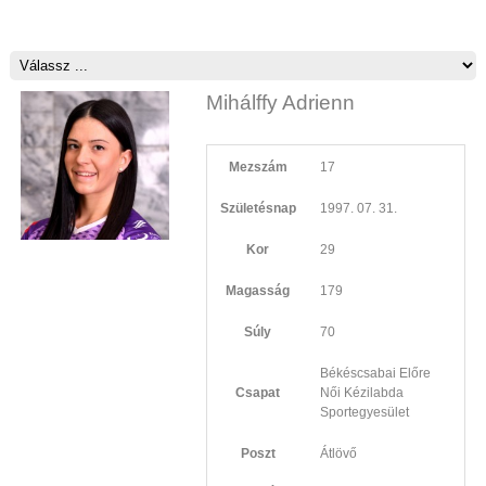
Mihálffy Adrienn
Mezszám
17
Születésnap
1997. 07. 31.
Kor
29
Magasság
179
Súly
70
Békéscsabai Előre
Csapat
Női Kézilabda
Sportegyesület
Poszt
Átlövő