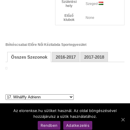
Születési
Szeged
hely
Előző
None
klubok
Békéscsabai Előre Női Kézilabda Sportegyesület
Összes Szezonok
2016-2017
2017-2018
Az elorenkse.hu sütiket használ. Az oldal böngészésével
hozzájárulsz a sütik használatához.
© Békéscsabai Előre Női Kézilabda Kft.
Rendben
Adatkezelés