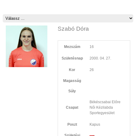
Szabó Dóra
Mezszám
16
Születésnap
2000. 04. 27.
Kor
26
Magasság
Súly
Békéscsabai Előre
Csapat
Női Kézilabda
Sportegyesület
Poszt
Kapus
Születési