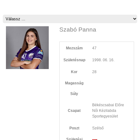
Szabó Panna
Mezszám
47
Születésnap
1998. 06. 16.
Kor
28
Magasság
Súly
Békéscsabai Előre
Csapat
Női Kézilabda
Sportegyesület
Poszt
Szélső
Születési