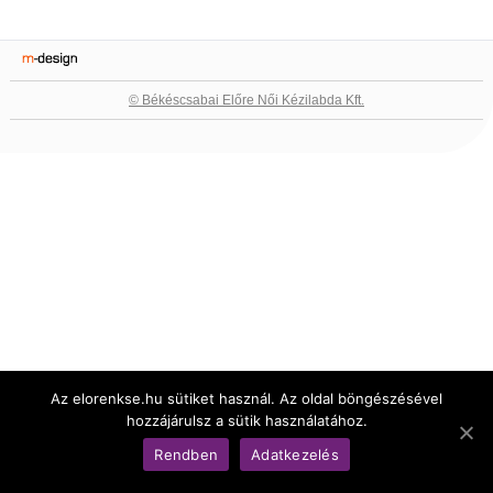
© Békéscsabai Előre Női Kézilabda Kft.
Az elorenkse.hu sütiket használ. Az oldal böngészésével
hozzájárulsz a sütik használatához.
Rendben
Adatkezelés