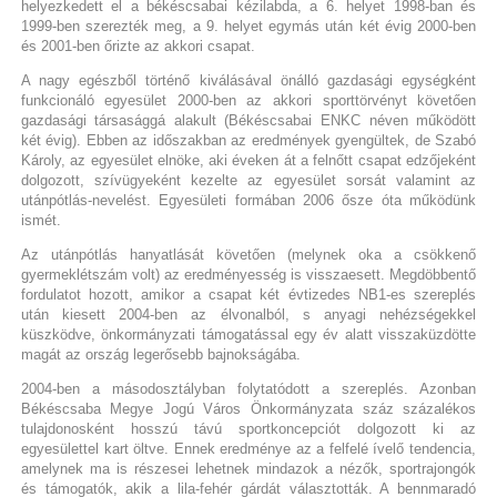
helyezkedett el a békéscsabai kézilabda, a 6. helyet 1998-ban és
1999-ben szerezték meg, a 9. helyet egymás után két évig 2000-ben
és 2001-ben őrizte az akkori csapat.
A nagy egészből történő kiválásával önálló gazdasági egységként
funkcionáló egyesület 2000-ben az akkori sporttörvényt követően
gazdasági társasággá alakult (Békéscsabai ENKC néven működött
két évig). Ebben az időszakban az eredmények gyengültek, de Szabó
Károly, az egyesület elnöke, aki éveken át a felnőtt csapat edzőjeként
dolgozott, szívügyeként kezelte az egyesület sorsát valamint az
utánpótlás-nevelést. Egyesületi formában 2006 ősze óta működünk
ismét.
Az utánpótlás hanyatlását követően (melynek oka a csökkenő
gyermeklétszám volt) az eredményesség is visszaesett. Megdöbbentő
fordulatot hozott, amikor a csapat két évtizedes NB1-es szereplés
után kiesett 2004-ben az élvonalból, s anyagi nehézségekkel
küszködve, önkormányzati támogatással egy év alatt visszaküzdötte
magát az ország legerősebb bajnokságába.
2004-ben a másodosztályban folytatódott a szereplés. Azonban
Békéscsaba Megye Jogú Város Önkormányzata száz százalékos
tulajdonosként hosszú távú sportkoncepciót dolgozott ki az
egyesülettel kart öltve. Ennek eredménye az a felfelé ívelő tendencia,
amelynek ma is részesei lehetnek mindazok a nézők, sportrajongók
és támogatók, akik a lila-fehér gárdát választották. A bennmaradó