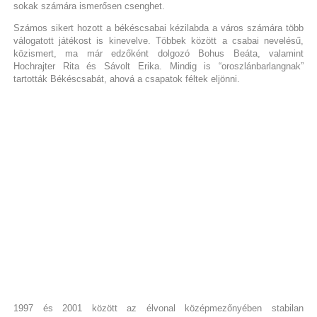
sokak számára ismerősen csenghet.
Számos sikert hozott a békéscsabai kézilabda a város számára több
válogatott játékost is kinevelve. Többek között a csabai nevelésű,
közismert, ma már edzőként dolgozó Bohus Beáta, valamint
Hochrajter Rita és Sávolt Erika. Mindig is “oroszlánbarlangnak”
tartották Békéscsabát, ahová a csapatok féltek eljönni.
1997 és 2001 között az élvonal középmezőnyében stabilan