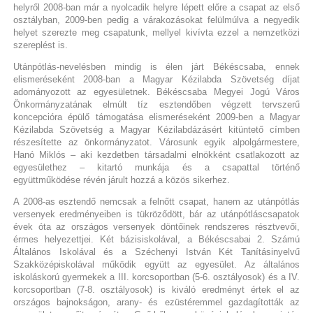
helyről 2008-ban már a nyolcadik helyre lépett előre a csapat az első
osztályban, 2009-ben pedig a várakozásokat felülmúlva a negyedik
helyet szerezte meg csapatunk, mellyel kivívta ezzel a nemzetközi
szereplést is.
Utánpótlás-nevelésben mindig is élen járt Békéscsaba, ennek
elismeréseként 2008-ban a Magyar Kézilabda Szövetség díjat
adományozott az egyesületnek. Békéscsaba Megyei Jogú Város
Önkormányzatának elmúlt tíz esztendőben végzett tervszerű
koncepcióra épülő támogatása elismeréseként 2009-ben a Magyar
Kézilabda Szövetség a Magyar Kézilabdázásért kitüntető címben
részesítette az önkormányzatot. Városunk egyik alpolgármestere,
Hanó Miklós – aki kezdetben társadalmi elnökként csatlakozott az
egyesülethez – kitartó munkája és a csapattal történő
együttműködése révén járult hozzá a közös sikerhez.
A 2008-as esztendő nemcsak a felnőtt csapat, hanem az utánpótlás
versenyek eredményeiben is tükröződött, bár az utánpótláscsapatok
évek óta az országos versenyek döntőinek rendszeres résztvevői,
érmes helyezettjei. Két bázisiskolával, a Békéscsabai 2. Számú
Általános Iskolával és a Széchenyi István Két Tanításinyelvű
Szakközépiskolával működik együtt az egyesület. Az általános
iskoláskorú gyermekek a III. korcsoportban (5-6. osztályosok) és a IV.
korcsoportban (7-8. osztályosok) is kiváló eredményt értek el az
országos bajnokságon, arany- és ezüstéremmel gazdagították az