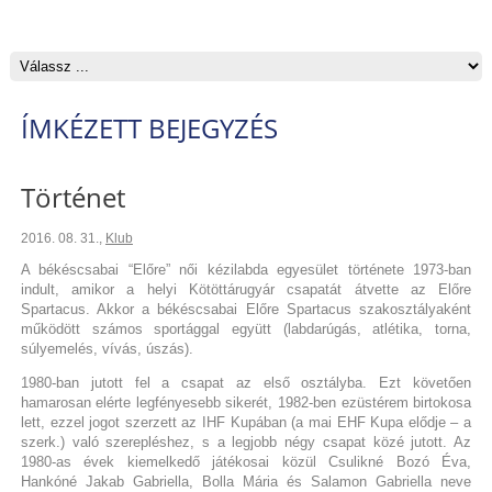
ÍMKÉZETT BEJEGYZÉS
Történet
2016. 08. 31.
,
Klub
A békéscsabai “Előre” női kézilabda egyesület története 1973-ban
indult, amikor a helyi Kötöttárugyár csapatát átvette az Előre
Spartacus. Akkor a békéscsabai Előre Spartacus szakosztályaként
működött számos sportággal együtt (labdarúgás, atlétika, torna,
súlyemelés, vívás, úszás).
1980-ban jutott fel a csapat az első osztályba. Ezt követően
hamarosan elérte legfényesebb sikerét, 1982-ben ezüstérem birtokosa
lett, ezzel jogot szerzett az IHF Kupában (a mai EHF Kupa elődje – a
szerk.) való szerepléshez, s a legjobb négy csapat közé jutott. Az
1980-as évek kiemelkedő játékosai közül Csulikné Bozó Éva,
Hankóné Jakab Gabriella, Bolla Mária és Salamon Gabriella neve