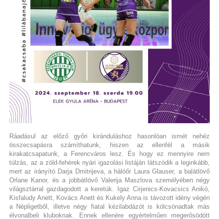
Ráadásul az előző győri kiránduláshoz hasonlóan ismét nehéz
összecsapásra számíthatunk, hiszen az ellenfél a másik
kirakatcsapatunk, a Ferencváros lesz. És hogy ez mennyire nem
túlzás, az a zöld-fehérek nyári igazolási listáján látszódik a leginkább,
mert az irányító Darja Dmitrijeva, a hálóőr Laura Glauser, a balátlövő
Orlane Kanor, és a jobbátlövő Valerija Maszlova személyében négy
világsztárral gazdagodott a keretük. Igaz Cirjenics-Kovacsics Anikó,
Kisfaludy Anett, Kovács Anett és Kukely Anna is távozott idény végén
a Népligetből, illetve négy fiatal kézilabdázót is kölcsönadtak más
élvonalbeli kluboknak. Ennek ellenére egyértelműen megerősödött