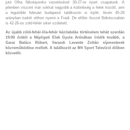
jutó Olha Nikolayenko vezetésével 30-27-re nyert csapatunk. A
jelenben viszont már sokkal nagyobb a különbség a felek között, ami
a legutóbbi februári budapesti találkozón is kijött, lévén 45-28
arányban tudott otthon nyerni a Fradi. De előtte ősszel Békéscsabán
is 42-26-os zöld-fehér siker született.
Az újabb zöld-fehér-lila-fehér kézilabdás történelem tehát szerdán
19:00 órától a Népligeti Elek Gyula Arénában íródik tovább, a
Garai Balázs Róbert, Varasdi Levente Zoltán sípmesterek
közreműködése mellett. A találkozót az M4 Sport Televízió élőben
közvetíti.