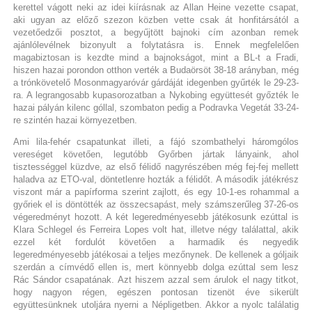
kerettel vágott neki az idei kiírásnak az Allan Heine vezette csapat,
aki ugyan az előző szezon közben vette csak át honfitársától a
vezetőedzői posztot, a begyűjtött bajnoki cím azonban remek
ajánlólevélnek bizonyult a folytatásra is. Ennek megfelelően
magabiztosan is kezdte mind a bajnokságot, mint a BL-t a Fradi,
hiszen hazai porondon otthon verték a Budaörsöt 38-18 arányban, még
a trónkövetelő Mosonmagyaróvár gárdáját idegenben gyűrték le 29-23-
ra. A legrangosabb kupasorozatban a Nykobing együttesét győzték le
hazai pályán kilenc góllal, szombaton pedig a Podravka Vegetát 33-24-
re szintén hazai környezetben.
Ami lila-fehér csapatunkat illeti, a fájó szombathelyi háromgólos
vereséget követően, legutóbb Győrben jártak lányaink, ahol
tisztességgel küzdve, az első félidő nagyrészében még fej-fej mellett
haladva az ETO-val, döntetlenre hozták a félidőt. A második játékrész
viszont már a papírforma szerint zajlott, és egy 10-1-es rohammal a
győriek el is döntötték az összecsapást, mely számszerűleg 37-26-os
végeredményt hozott. A két legeredményesebb játékosunk ezúttal is
Klara Schlegel és Ferreira Lopes volt hat, illetve négy találattal, akik
ezzel két fordulót követően a harmadik és negyedik
legeredményesebb játékosai a teljes mezőnynek. De kellenek a góljaik
szerdán a címvédő ellen is, mert könnyebb dolga ezúttal sem lesz
Rác Sándor csapatának. Azt hiszem azzal sem árulok el nagy titkot,
hogy nagyon régen, egészen pontosan tizenöt éve sikerült
együttesünknek utoljára nyerni a Népligetben. Akkor a nyolc találatig