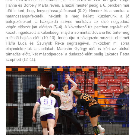
Hanna és Borbély Márta révén, a hazai mester pedig a 6. percben már
időt is kért, hogy lenyugtassa játékosait (0–2). Rendezték a sorokat a
narancssárga-feketék, nekünk is meg kellett küzdenünk a jó
befejezésekért, a házigazda szívós munkával az első negyedóra
végén először járt előrébb (5–4). A következő tíz percben egy-két gól
között ingadozott a különbség, majd a sormintát Jovana Ilic törte meg
a félidő hajrája előtt (10–10). Innen újra a házigazda mozdult el ismét
Háfra Luca és Szunyok Réka segítségével, miközben mi sorra
elajándékoztuk a labdákat. Marosán György időt is kért az utolsó
támadás előtt, két másodperccel a dudaszó előtt pedig Lakatos Petra
szépített (12–11).