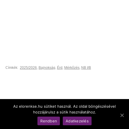
Címkék:
2025/2026
,
Bajnokság
,
Érd
,
Mérkőzés
,
NB I/B
Az elorenkse.hu sütiket használ. Az oldal böngészésével
hozzájárulsz a sütik használatához.
© Békéscsabai Előre Női Kézilabda Kft.
Rendben
Adatkezelés