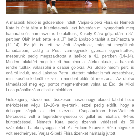
A második félidő is gólcsenddel indult, Varjas-Sipeki Flóra és Németh
Kata is útját állta a kísérleteknek, ezt követően mi nyugodtunk meg
hamarabb és háromszor is betaláltunk, Kukely Klára gólja után a 37.
percben Oláh Márk tette le a „T” betűt ábrázoló táblát a zsűriasztalra
(12–14). Ez jót is tett az érdi lányoknak, míg mi megálltunk
támadásban, addig a Pest vármegyeiek gyorsan egyenlítettek,
mesterünk pedig megszakította a játékot a 41. percben (14–14).
Minden találatért meg kellett harcolnia a játékosoknak, a hazaiak
rendre tudtak válaszolni a csabai gólokra. Az utolsó három perc is
egálról indult, majd Lakatos Petra juttattott minket ismét vezetéshez,
mint később kiderült ez volt a mindent eldöntőt mozzanat. Az utolsó
támadásból még egy pontot megmenthetett volna az Érd, de Mikó
Luca próbálkozása elhalt a blokkban.
Gólszegény, küzdelmes, összesen huszonnégy eladott labdát hozó
mérkőzésen végül 19–18-ra nyertünk, ezzel pedig eldőlt, hogy a
dobogón zárjuk az idei szezont. Csapatunkban Kiss-Walfisch
Mercédesz volt a legeredményesebb öt góllal és hibátlan, 4/4-es
büntetőzéssel, Németh Kata pedig tizenhét védéssel és 50
százalékos hatékonysággal zárt. Az Érdben Szunyok Réka négyszer
volt eredményes, Varjas-Sipeki Flóra tizenkét hárításig jutott.