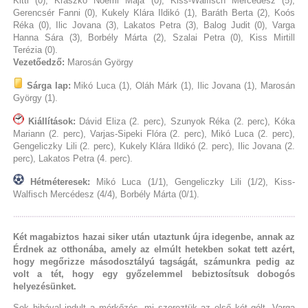
Kitti (0), Kraszkó Noémi Maja (0), Kiss-Walfisch Mercédesz (5),
Gerencsér Fanni (0), Kukely Klára Ildikó (1), Baráth Berta (2), Koós
Réka (0), Ilic Jovana (3), Lakatos Petra (3), Balog Judit (0), Varga
Hanna Sára (3), Borbély Márta (2), Szalai Petra (0), Kiss Mirtill
Terézia (0).
Vezetőedző:
Marosán György
Sárga lap:
Mikó Luca (1), Oláh Márk (1), Ilic Jovana (1), Marosán
György (1).
Kiállítások:
Dávid Eliza (2. perc), Szunyok Réka (2. perc), Kóka
Mariann (2. perc), Varjas-Sipeki Flóra (2. perc), Mikó Luca (2. perc),
Gengeliczky Lili (2. perc), Kukely Klára Ildikó (2. perc), Ilic Jovana (2.
perc), Lakatos Petra (4. perc).
Hétméteresek:
Mikó Luca (1/1), Gengeliczky Lili (1/2), Kiss-
Walfisch Mercédesz (4/4), Borbély Márta (0/1).
Két magabiztos hazai siker után utaztunk újra idegenbe, annak az
Érdnek az otthonába, amely az elmúlt hetekben sokat tett azért,
hogy megőrizze másodosztályú tagságát, számunkra pedig az
volt a tét, hogy egy győzelemmel bebiztosítsuk dobogós
helyezésünket.
Sok hibával indult a mérkőzés, mi szereztük az első két gólt, Varga