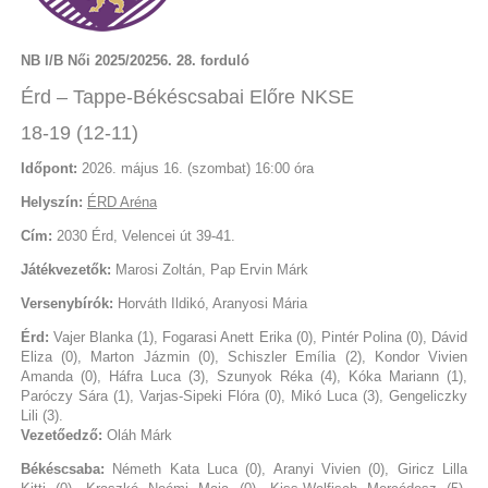
NB I/B Női 2025/20256. 28. forduló
Érd – Tappe-Békéscsabai Előre NKSE
18-19 (12-11)
Időpont:
2026. május 16. (szombat) 16:00 óra
Helyszín:
ÉRD Aréna
Cím:
2030 Érd, Velencei út 39-41.
Játékvezetők:
Marosi Zoltán, Pap Ervin Márk
Versenybírók:
Horváth Ildikó, Aranyosi Mária
Érd:
Vajer Blanka (1), Fogarasi Anett Erika (0), Pintér Polina (0), Dávid
Eliza (0), Marton Jázmin (0), Schiszler Emília (2), Kondor Vivien
Amanda (0), Háfra Luca (3), Szunyok Réka (4), Kóka Mariann (1),
Paróczy Sára (1), Varjas-Sipeki Flóra (0), Mikó Luca (3), Gengeliczky
Lili (3).
Vezetőedző:
Oláh Márk
Békéscsaba:
Németh Kata Luca (0), Aranyi Vivien (0), Giricz Lilla