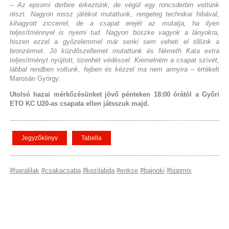
– Az epsomi derbire érkeztünk, de végül egy roncsderbin vettünk
részt. Nagyon rossz játékot mutattunk, rengeteg technikai hibával,
kihagyott ziccerrel, de a csapat erejét az mutatja, ha ilyen
teljesítménnyel is nyerni tud. Nagyon büszke vagyok a lányokra,
hiszen ezzel a győzelemmel már senki sem veheti el tőlünk a
bronzérmet. Jó küzdőszellemet mutattunk és Németh Kata extra
teljesítményt nyújtott, tizenhét védéssel. Kiemelném a csapat szívét,
lábbal rendben voltunk, fejben és kézzel ma nem annyira
– értékelt
Marosán György.
Utolsó hazai mérkőzésünket jövő pénteken 18:00 órától a Győri
ETO KC U20-as csapata ellen játsszuk majd.
Jegyzőkönyv
Tabella
#hajralilak
#csakacsaba
#kezilabda
#enkse
#bajnoki
#tippmix