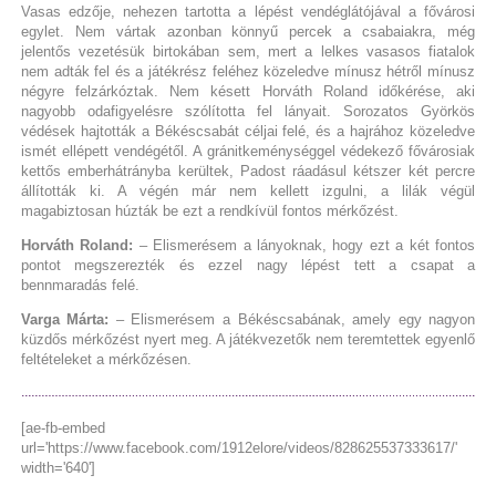
Vasas edzője, nehezen tartotta a lépést vendéglátójával a fővárosi
egylet. Nem vártak azonban könnyű percek a csabaiakra, még
jelentős vezetésük birtokában sem, mert a lelkes vasasos fiatalok
nem adták fel és a játékrész feléhez közeledve mínusz hétről mínusz
négyre felzárkóztak. Nem késett Horváth Roland időkérése, aki
nagyobb odafigyelésre szólította fel lányait. Sorozatos Györkös
védések hajtották a Békéscsabát céljai felé, és a hajrához közeledve
ismét ellépett vendégétől. A gránitkeménységgel védekező fővárosiak
kettős emberhátrányba kerültek, Padost ráadásul kétszer két percre
állították ki. A végén már nem kellett izgulni, a lilák végül
magabiztosan húzták be ezt a rendkívül fontos mérkőzést.
Horváth Roland:
– Elismerésem a lányoknak, hogy ezt a két fontos
pontot megszerezték és ezzel nagy lépést tett a csapat a
bennmaradás felé.
Varga Márta:
– Elismerésem a Békéscsabának, amely egy nagyon
küzdős mérkőzést nyert meg. A játékvezetők nem teremtettek egyenlő
feltételeket a mérkőzésen.
[ae-fb-embed
url='https://www.facebook.com/1912elore/videos/828625537333617/'
width='640']