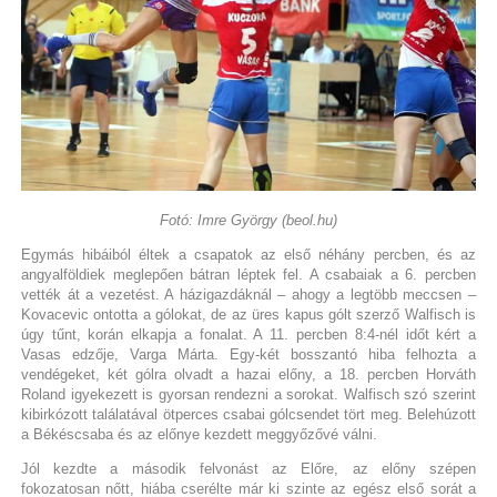
Fotó: Imre György (beol.hu)
Egymás hibáiból éltek a csapatok az első néhány percben, és az
angyalföldiek meglepően bátran léptek fel. A csabaiak a 6. percben
vették át a vezetést. A házigazdáknál – ahogy a legtöbb meccsen –
Kovacevic ontotta a gólokat, de az üres kapus gólt szerző Walfisch is
úgy tűnt, korán elkapja a fonalat. A 11. percben 8:4-nél időt kért a
Vasas edzője, Varga Márta. Egy-két bosszantó hiba felhozta a
vendégeket, két gólra olvadt a hazai előny, a 18. percben Horváth
Roland igyekezett is gyorsan rendezni a sorokat. Walfisch szó szerint
kibirkózott találatával ötperces csabai gólcsendet tört meg. Belehúzott
a Békéscsaba és az előnye kezdett meggyőzővé válni.
Jól kezdte a második felvonást az Előre, az előny szépen
fokozatosan nőtt, hiába cserélte már ki szinte az egész első sorát a