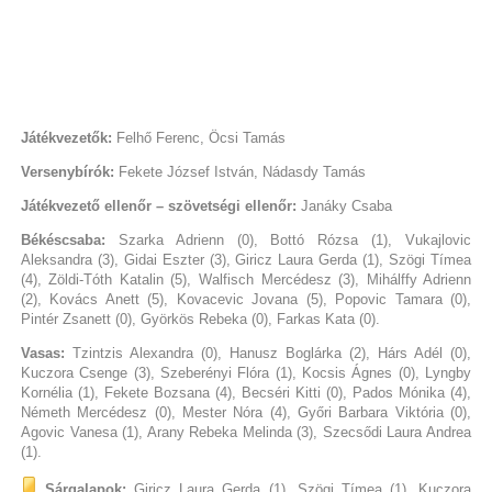
Játékvezetők:
Felhő Ferenc, Öcsi Tamás
Versenybírók:
Fekete József István, Nádasdy Tamás
Játékvezető ellenőr – szövetségi ellenőr:
Janáky Csaba
Békéscsaba:
Szarka Adrienn (0), Bottó Rózsa (1), Vukajlovic
Aleksandra (3), Gidai Eszter (3), Giricz Laura Gerda (1), Szögi Tímea
(4), Zöldi-Tóth Katalin (5), Walfisch Mercédesz (3), Mihálffy Adrienn
(2), Kovács Anett (5), Kovacevic Jovana (5), Popovic Tamara (0),
Pintér Zsanett (0), Györkös Rebeka (0), Farkas Kata (0).
Vasas:
Tzintzis Alexandra (0), Hanusz Boglárka (2), Hárs Adél (0),
Kuczora Csenge (3), Szeberényi Flóra (1), Kocsis Ágnes (0), Lyngby
Kornélia (1), Fekete Bozsana (4), Becséri Kitti (0), Pados Mónika (4),
Németh Mercédesz (0), Mester Nóra (4), Győri Barbara Viktória (0),
Agovic Vanesa (1), Arany Rebeka Melinda (3), Szecsődi Laura Andrea
(1).
Sárgalapok:
Giricz Laura Gerda (1), Szögi Tímea (1), Kuczora