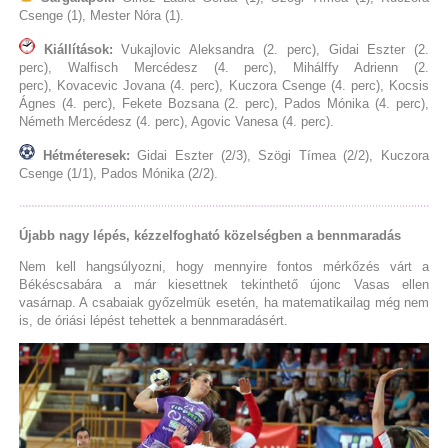
Csenge (1), Mester Nóra (1).
Kiállítások:
Vukajlovic Aleksandra (2. perc), Gidai Eszter (2.
perc), Walfisch Mercédesz (4. perc), Mihálffy Adrienn (2.
perc), Kovacevic Jovana (4. perc), Kuczora Csenge (4. perc), Kocsis
Ágnes (4. perc), Fekete Bozsana (2. perc), Pados Mónika (4. perc),
Németh Mercédesz (4. perc), Agovic Vanesa (4. perc).
Hétméteresek:
Gidai Eszter (2/3), Szögi Tímea (2/2), Kuczora
Csenge (1/1), Pados Mónika (2/2).
Újabb nagy lépés, kézzelfogható közelségben a bennmaradás
Nem kell hangsúlyozni, hogy mennyire fontos mérkőzés várt a
Békéscsabára a már kiesettnek tekinthető újonc Vasas ellen
vasárnap. A csabaiak győzelmük esetén, ha matematikailag még nem
is, de óriási lépést tehettek a bennmaradásért.