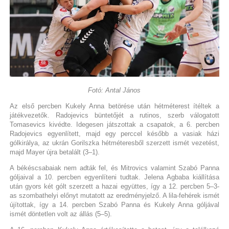
Fotó: Antal János
Az első percben Kukely Anna betörése után hétméterest ítéltek a
játékvezetők. Radojevics büntetőjét a rutinos, szerb válogatott
Tomasevics kivédte. Idegesen játszottak a csapatok, a 6. percben
Radojevics egyenlített, majd egy perccel később a vasiak házi
gólkirálya, az ukrán Gorilszka hétméteresből szerzett ismét vezetést,
majd Mayer újra betalált (3–1).
A békéscsabaiak nem adták fel, és Mitrovics valamint Szabó Panna
góljaival a 10. percben egyenlíteni tudtak. Jelena Agbaba kiállítása
után gyors két gólt szerzett a hazai együttes, így a 12. percben 5–3-
as szombathelyi előnyt mutatott az eredményjelző. A lila-fehérek ismét
újítottak, így a 14. percben Szabó Panna és Kukely Anna góljával
ismét döntetlen volt az állás (5–5).