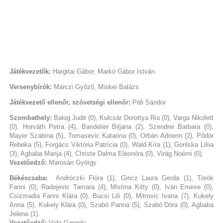
Játékvezetők:
Hargitai Gábor, Markó Gábor István
Versenybírók:
Márczi Győző, Miskei Balázs
Játékvezető ellenőr, szövetségi ellenőr:
Péli Sándor
Szombathely:
Balog Judit (0), Kulcsár Dorottya Ria (0), Varga Nikolett
(0), Horváth Petra (4), Bandelier Biljana (2), Szendrei Barbara (0),
Mayer Szabina (5), Tomasevic Katarina (0), Orbán Adrienn (2), Pődör
Rebeka (5), Forgács Viktória Patrícia (0), Wald Kíra (1), Gorilska Liliia
(3), Agbaba Marija (4), Christe Dalma Eleonóra (0), Virág Noémi (0).
Vezetőedző:
Marosán György
Békéscsaba:
Andróczki Flóra (1), Giricz Laura Gerda (1), Török
Fanni (0), Radojevic Tamara (4), Mistina Kitty (0), Iván Emese (0),
Csizmadia Fanni Klára (0), Bucsi Lili (0), Mitrovic Ivana (7), Kukely
Anna (5), Kukely Klára (0), Szabó Panna (5), Szabó Dóra (0), Agbaba
Jelena (1).
Vezetőedző:
Vida Gergely