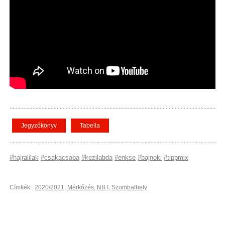
Jegyzőkönyv
Tabella
#hajralilak
#csakacsaba
#kezilabda
#enkse
#bajnoki
#tippmix
Címkék:
2020/2021
,
Mérkőzés
,
NB I
,
Szombathely