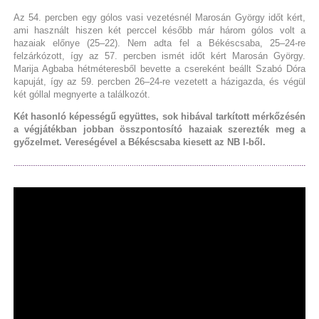
Az 54. percben egy gólos vasi vezetésnél Marosán György időt kért,
ami használt hiszen két perccel később már három gólos volt a
hazaiak előnye (25–22). Nem adta fel a Békéscsaba, 25–24-re
felzárkózott, így az 57. percben ismét időt kért Marosán György.
Marija Agbaba hétméteresből bevette a csereként beállt Szabó Dóra
kapuját, így az 59. percben 26–24-re vezetett a házigazda, és végül
két góllal megnyerte a találkozót.
Két hasonló képességű együttes, sok hibával tarkított mérkőzésén
a végjátékban jobban összpontosító hazaiak szerezték meg a
győzelmet. Vereségével a Békéscsaba kiesett az NB I-ből.