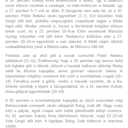
A 16. percben Kukely Anna értékesítette a hetest, így a találkozó
során először vezettek a vendégek, mi több Andróczki is betalált, így
a 17. percben 5–7 volt az állás. A házigazda nem adta fel, és a 20.
percben Pödör Rebeka révén egyenlített (7–7). Ezt követően Vida
Gergő időt kért, próbálta megnyugtatni csapatának tagjait a félidei
hajrá előtt. Mindez sikerült is, hiszen a lila-fehérek kétgólos előnyre
tettek szert, és a 23. percben 10–8-as Előre vezetésnél Marosán
György kénytelen volt időt kérni. Radojevics kiállítása után a 27.
percben 10–10-re egyenlített a vasi alakulat. A félidő végén időntúli
szabaddobáshoz jutott a Békéscsaba, de Mitrovics fölé lőtt.
Fordulás után az első gólt a vasiak szerezték Pödör Rebeka
találatával (12–11). Érdekesség, hogy a 34. percben egy percen belül
két Agbaba gólt is láttunk, először a hazaiak balkezes átlövője Marija
talált be Mistina kapujába, amire gyorsan válaszolt Jelena. A
folytatásban kétgólos vezetésre tett szert a szombathelyi csapat (16–
14). Felváltva estek a gólok, rendre a hazaiak vezettek, de a lila-
fehérek tartották a lépést a házigazdákkal, és a 42. percben Kukely
Anna góljával egyenlítettek (19–19).
A 43. percben a szombathelyiek kapujába az előző szezonban még
Békéscsabán szerepelt, ukrán válogatott Balog Judit állt. Nagy csata
folyt a pályán, egyik csapat sem tudott jelentősebb előnyt szerezni.
Az 52. percben Kukely Anna hétméterest hibázott, majd 22–22-nél
Vida Gergő időt kért. A hajrában Balog Judit többször is bravúrral
védett.