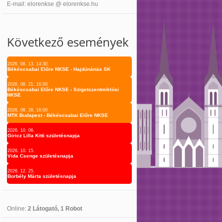
E-mail: elorenkse @ elorenkse.hu
Következő események
2026. 08. 13. 14:30
Békéscsabai Előre NKSE - Hajdúnánás SK
2026. 08. 21. 16:00
Békéscsabai Előre NKSE - Szigetszentmiklósi
NKSE
2026. 08. 28. 16:00
MTK Budapest - Békéscsabai Előre NKSE
2026. 10. 06.
Giricz Lilla Kitti születésnapja
2026. 10. 15.
Vida Csenge születésnapja
2026. 12. 25.
Borbély Márta születésnapja
Online:
2 Látogató, 1 Robot