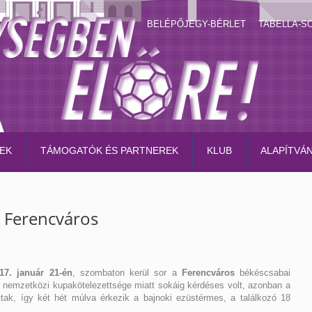
BELÉPŐJEGY-BÉRLET
TABELLA-S
EK
TÁMOGATÓK ÉS PARTNEREK
KLUB
ALAPÍTVÁ
a Ferencváros
17. január 21-én
, szombaton kerül sor a
Ferencváros
békéscsabai
k nemzetközi kupakötelezettsége miatt sokáig kérdéses volt, azonban a
tak, így két hét múlva érkezik a bajnoki ezüstérmes, a találkozó 18
.