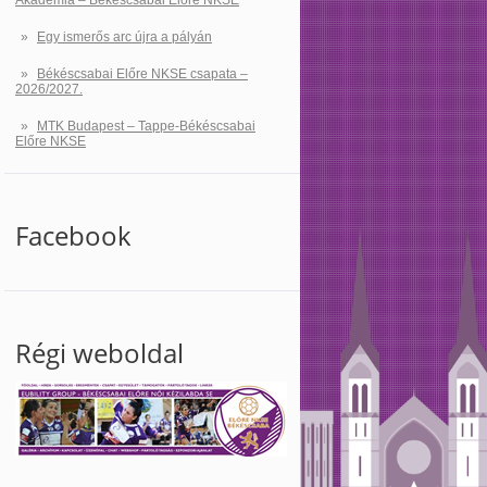
Akadémia – Békéscsabai Előre NKSE
Egy ismerős arc újra a pályán
Békéscsabai Előre NKSE csapata –
2026/2027.
MTK Budapest – Tappe-Békéscsabai
Előre NKSE
Facebook
Régi weboldal