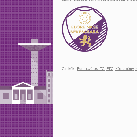
Címkék:
Ferencvárosi TC
,
FTC
,
Közlemény
,