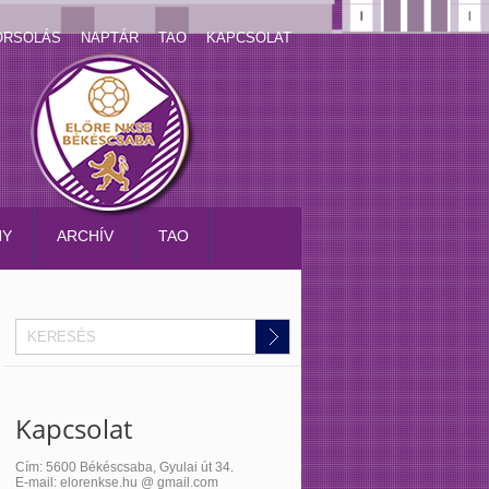
ORSOLÁS
NAPTÁR
TAO
KAPCSOLAT
NY
ARCHÍV
TAO
Kapcsolat
Cím: 5600 Békéscsaba, Gyulai út 34.
E-mail: elorenkse.hu @ gmail.com