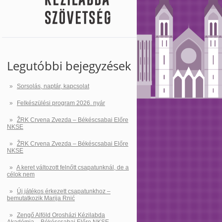
Legutóbbi bejegyzések
Sorsolás, naptár, kapcsolat
Felkészülési program 2026. nyár
ŽRK Crvena Zvezda – Békéscsabai Előre
NKSE
ŽRK Crvena Zvezda – Békéscsabai Előre
NKSE
A keret változott felnőtt csapatunknál, de a
célok nem
Új játékos érkezett csapatunkhoz –
bemutatkozik Marija Rnić
Zengő Alföld Orosházi Kézilabda