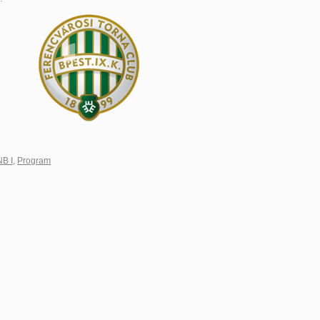
NB I
,
Program