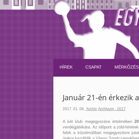
HÍREK
CSAPAT
MÉRKŐZÉS
Január 21-én érkezik 
2017. 01. 08.
,
Archív
,
Archívum - 2017
A két klub megegyezése értelmében
20
vendégjátékára. Az időpont a zöld-fehére
felek a közelmúltban megegyezésre jutot
órakor kezdődik a Városi Sportcsarnokban