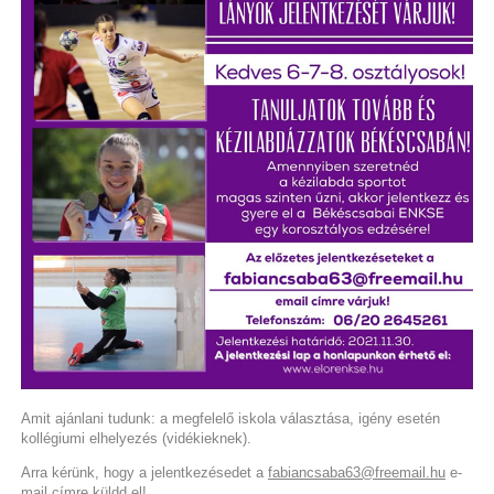
Amit ajánlani tudunk: a megfelelő iskola választása, igény esetén
kollégiumi elhelyezés (vidékieknek).
Arra kérünk, hogy a jelentkezésedet a
fabiancsaba63@freemail.hu
e-
mail címre küldd el!