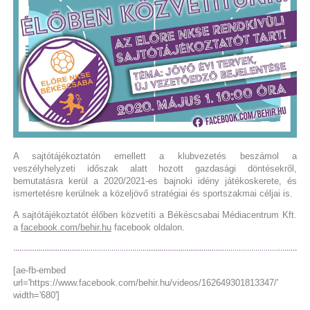
A sajtótájékoztatón emellett a klubvezetés beszámol a
veszélyhelyzeti időszak alatt hozott gazdasági döntésekről,
bemutatásra kerül a 2020/2021-es bajnoki idény játékoskerete, és
ismertetésre kerülnek a közeljövő stratégiai és sportszakmai céljai is.
A sajtótájékoztatót élőben közvetíti a Békéscsabai Médiacentrum Kft.
a
facebook.com/behir.hu
facebook oldalon.
[ae-fb-embed
url='https://www.facebook.com/behir.hu/videos/162649301813347/'
width='680']