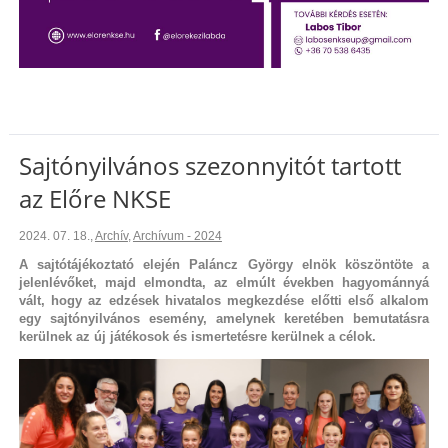
Sajtónyilvános szezonnyitót tartott
az Előre NKSE
2024. 07. 18.
,
Archív
,
Archívum - 2024
A sajtótájékoztató elején Paláncz György elnök köszöntöte a
jelenlévőket, majd elmondta, az elmúlt években hagyománnyá
vált, hogy az edzések hivatalos megkezdése előtti első alkalom
egy sajtónyilvános esemény, amelynek keretében bemutatásra
kerülnek az új játékosok és ismertetésre kerülnek a célok.