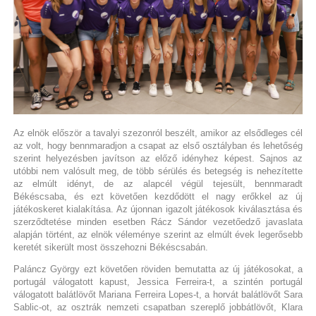
Az elnök először a tavalyi szezonról beszélt, amikor az elsődleges cél
az volt, hogy bennmaradjon a csapat az első osztályban és lehetőség
szerint helyezésben javítson az előző idényhez képest. Sajnos az
utóbbi nem valósult meg, de több sérülés és betegség is nehezítette
az elmúlt idényt, de az alapcél végül tejesült, bennmaradt
Békéscsaba, és ezt követően kezdődött el nagy erőkkel az új
játékoskeret kialakítása. Az újonnan igazolt játékosok kiválasztása és
szerződtetése minden esetben Rácz Sándor vezetőedző javaslata
alapján történt, az elnök véleménye szerint az elmúlt évek legerősebb
keretét sikerült most összehozni Békéscsabán.
Paláncz György ezt követően röviden bemutatta az új játékosokat, a
portugál válogatott kapust, Jessica Ferreira-t, a szintén portugál
válogatott balátlövőt Mariana Ferreira Lopes-t, a horvát balátlövőt Sara
Sablic-ot, az osztrák nemzeti csapatban szereplő jobbátlövőt, Klara