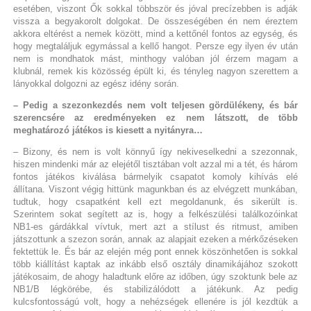
esetében, viszont Ők sokkal többször és jóval precízebben is adják
vissza a begyakorolt dolgokat. De összeségében én nem éreztem
akkora eltérést a nemek között, mind a kettőnél fontos az egység, és
hogy megtaláljuk egymással a kellő hangot. Persze egy ilyen év után
nem is mondhatok mást, minthogy valóban jól érzem magam a
klubnál, remek kis közösség épült ki, és tényleg nagyon szerettem a
lányokkal dolgozni az egész idény során.
– Pedig a szezonkezdés nem volt teljesen gördülékeny, és bár
szerencsére az eredményeken ez nem látszott, de több
meghatározó játékos is kiesett a nyitányra…
– Bizony, és nem is volt könnyű így nekiveselkedni a szezonnak,
hiszen mindenki már az elejétől tisztában volt azzal mi a tét, és három
fontos játékos kiválása bármelyik csapatot komoly kihívás elé
állítana. Viszont végig hittünk magunkban és az elvégzett munkában,
tudtuk, hogy csapatként kell ezt megoldanunk, és sikerült is.
Szerintem sokat segített az is, hogy a felkészülési találkozóinkat
NB1-es gárdákkal vívtuk, mert azt a stílust és ritmust, amiben
játszottunk a szezon során, annak az alapjait ezeken a mérkőzéseken
fektettük le. És bár az elején még pont ennek köszönhetően is sokkal
több kiállítást kaptak az inkább első osztály dinamikájához szokott
játékosaim, de ahogy haladtunk előre az időben, úgy szoktunk bele az
NB1/B légkörébe, és stabilizálódott a játékunk. Az pedig
kulcsfontosságú volt, hogy a nehézségek ellenére is jól kezdtük a