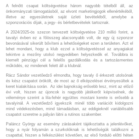
A felnőtt csapat költségvetése három nagyobb tételből áll, az
önkormányzati támogatásból, az elvont marketingjogok ellenértékéből,
illetve az egyesületnek saját üzleti bevételéből, amelybe a
szponzorációs díjak, a jegy- és bérletbevételek tartoznak.
A 2024/2025-ös szezon tervezett költségvetése 210 millió forint, a
tavalyi évben ez a főösszeg alacsonyabb volt, de egy új szponzor
bevonásával sikerült bővíteni a lehetőségeket ezen a területen. Azt el
lehet mondani, hogy a klub ezzel a költségvetéssel az anyagiakat
tekintve a mezőny utolsó negyedében helyezkedik el. Továbbra is
kiemelt pénzügyi cél a felelős gazdálkodás és a tartozásmentes
működés, ez mindenek felett áll a klubnál.
Rácz Sándor vezetőedző elmondta, hogy tavaly ő érkezett utolsónak
és kész csapatot örökölt, de most az ő elképzelései érvényesültek a
keret kialakítása során. Az idei bajnokság erősebb lesz, mint az előző
évi volt, hiszen az újoncok is nagyobb játékerőt képviselnek, de
véleménye szerint a lila-fehér együttes mostani kerete is erősebb a
tavalyinál. A vezetőedző igyekszik minél több variációt kidolgozni
mind védekezésben, mind támadásban, az eddigieknél variábilisabb
csapatot szeretne a pályán látni a rutinos szakember.
Paláncz György az esemény zárásaként tájékoztatta a jelenlévőket,
hogy a nyár folyamán a szurkolóknak is lehetőségük találkozni a
csapattal, hiszen a felkészülést követően, az első forduló előtti héten