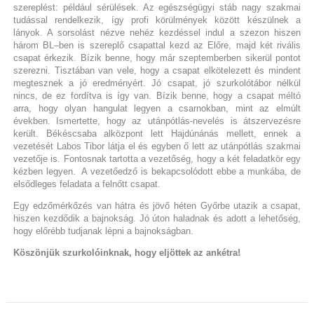
szereplést: például sérülések. Az egészségügyi stáb nagy szakmai
tudással rendelkezik, így profi körülmények között készülnek a
lányok. A sorsolást nézve nehéz kezdéssel indul a szezon hiszen
három BL–ben is szereplő csapattal kezd az Előre, majd két rivális
csapat érkezik. Bízik benne, hogy már szeptemberben sikerül pontot
szerezni. Tisztában van vele, hogy a csapat elkötelezett és mindent
megtesznek a jó eredményért. Jó csapat, jó szurkolótábor nélkül
nincs, de ez fordítva is így van. Bízik benne, hogy a csapat méltó
arra, hogy olyan hangulat legyen a csarnokban, mint az elmúlt
években. Ismertette, hogy az utánpótlás-nevelés is átszervezésre
került. Békéscsaba alközpont lett Hajdúnánás mellett, ennek a
vezetését Labos Tibor látja el és egyben ő lett az utánpótlás szakmai
vezetője is. Fontosnak tartotta a vezetőség, hogy a két feladatkör egy
kézben legyen. A vezetőedző is bekapcsolódott ebbe a munkába, de
elsődleges feladata a felnőtt csapat.
Egy edzőmérkőzés van hátra és jövő héten Győrbe utazik a csapat,
hiszen kezdődik a bajnokság. Jó úton haladnak és adott a lehetőség,
hogy előrébb tudjanak lépni a bajnokságban.
Köszönjük szurkolóinknak, hogy eljöttek az ankétra!