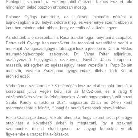
Schlegel-t, valamint az Esztergomból érkezett Takács Esztert, aki
mindhárom belső poszton otthonosan mozog.
Paláncz György ismertette, az elnökség minimális célként a
bajnokságban a 10. helyet célozta meg, és véleménye szerint ebben a
keretben minden adott ahhoz, hogy ez reális célkitűzés legyen.
Az előttünk álló szezonban is Rácz Sándor fogja irányítani a csapatot,
Petrovszki György kapusedzőként és technikai vezetőként segíti a
munkáját. Az egészségügyi stáb tagjai lesz a jövőben is Dr. Tar Miklós
traumatológia-ortopéd szakorvos, Dr. Varga Péter adjunktus,
osztályvezető belgyógyász szakorvos, Knyihár János terapeuta-
masszőr, aki egyben az egészségügyi team vezetője is, Papp Zoltán
masszőr, Vaverka Zsuzsanna gyógytornász, illetve Tóth Kristóf
erőnléti edző.
Várhatóan a szeptember 7-8-i hétvégén lesz az első bajnoki forduló, a
sorsolásra július végén kerül sor az MKSZ-ben, és a rajtig 8
edzőmérkőzés vár a lila-fehér lányokra. A már hagyománnyá vált hazai
Szabó Károly emléktorna 2024. augusztus 23-án és 24-én kerül
megrendezésre a felnőtt, ifjúsági és serdülő csapatok részvételével.
Fülöp Csaba gazdasági vezető elmondta, hogy szeretnék a pénzügyi
stabilitást a következő évben is megtartani, így a szakmai
szempontok mellett elsődlegesen az anyagi kereteket vették
figyelembe a csapat kialakításakor.