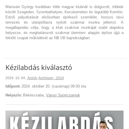
Marosán György korábban több magyar klubnál is dolgozott, többek
között Szegeden, Szombathelyen, Kecskeméten és legutóbb Komlón.
Edzői pályafutását elsősorban építkező szemlélet, hosszú távú
tervezés és utánpótlásra nyitott szakmai munka jellemzi. A
megállapodás célja, hogy a klub szakmai munkáját stabil alapokra
helyezze, és meghatározott szakmai ütemterv alapján építse újjá a
felnőtt csapat működését az NB I/B bajnokságban.
Kézilabdás kiválasztó
2024. 10. 04.
,
Archív
,
Archívum - 2024
Időpont:
2024. október 20. (vasárnap) 09:00 óra
Helyszín:
Békéscsaba,
Városi Sportcsarnok