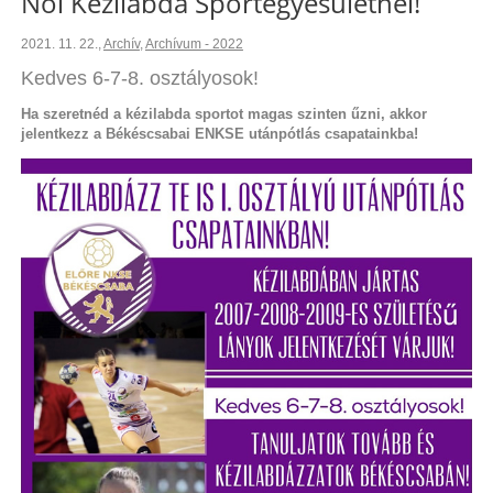
Női Kézilabda Sportegyesületnél!
2021. 11. 22.
,
Archív
,
Archívum - 2022
Kedves 6-7-8. osztályosok!
Ha szeretnéd a kézilabda sportot magas szinten űzni, akkor
jelentkezz a Békéscsabai ENKSE utánpótlás csapatainkba!