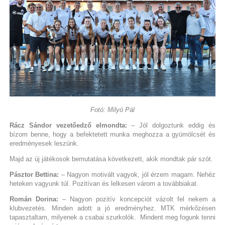
Fotó: Milyó Pál
Rácz Sándor vezetőedző elmondta:
– Jól dolgoztunk eddig és
bízom benne, hogy a befektetett munka meghozza a gyümölcsét és
eredményesek leszünk.
Majd az új játékosok bemutatása következett, akik mondtak pár szót.
Pásztor Bettina:
– Nagyon motivált vagyok, jól érzem magam. Nehéz
heteken vagyunk túl. Pozitívan és lelkesen várom a továbbiakat.
Román Dorina:
– Nagyon pozitív koncepciót vázolt fel nekem a
klubvezetés. Minden adott a jó eredményhez. MTK mérkőzésen
tapasztaltam, milyenek a csabai szurkolók. Mindent meg fogunk tenni