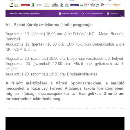
A II. Szabó Károly emléktorna felnőtt programja:
Augusztus 19. (péntek) 16.00 óra: Alba Fehérvár KC – Moyra Budaörs
Handball
Augusztus 19. (péntek) 18.00 óra: EUbility-Group Békéscsabai Előre
NK - CSM Slatina
Augusztus 20. (szombat) 10.00 óra: Előző napi vesztesek a 3. helyért
Augusztus 20. (szombat) 12.00 óra: Előző napi győztesek az 1.
helyért
Augusztus 20. (szombat) 13:30 óra: Eredményhirdetés
A felnőtt mérkőzések a Városi Sportcsarnokban, a serdülő
meccseket a Kazinczy Ferenc Általános Iskola tornatermében,
míg az ifjúsági összecsapásokat az Evangélikus Gimnázium
tornatermében tekinthetik meg.