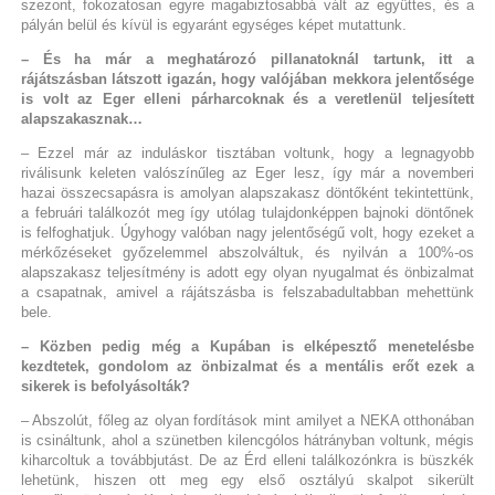
szezont, fokozatosan egyre magabiztosabbá vált az együttes, és a
pályán belül és kívül is egyaránt egységes képet mutattunk.
– És ha már a meghatározó pillanatoknál tartunk, itt a
rájátszásban látszott igazán, hogy valójában mekkora jelentősége
is volt az Eger elleni párharcoknak és a veretlenül teljesített
alapszakasznak…
– Ezzel már az induláskor tisztában voltunk, hogy a legnagyobb
riválisunk keleten valószínűleg az Eger lesz, így már a novemberi
hazai összecsapásra is amolyan alapszakasz döntőként tekintettünk,
a februári találkozót meg így utólag tulajdonképpen bajnoki döntőnek
is felfoghatjuk. Úgyhogy valóban nagy jelentőségű volt, hogy ezeket a
mérkőzéseket győzelemmel abszolváltuk, és nyilván a 100%-os
alapszakasz teljesítmény is adott egy olyan nyugalmat és önbizalmat
a csapatnak, amivel a rájátszásba is felszabadultabban mehettünk
bele.
– Közben pedig még a Kupában is elképesztő menetelésbe
kezdtetek, gondolom az önbizalmat és a mentális erőt ezek a
sikerek is befolyásolták?
– Abszolút, főleg az olyan fordítások mint amilyet a NEKA otthonában
is csináltunk, ahol a szünetben kilencgólos hátrányban voltunk, mégis
kiharcoltuk a továbbjutást. De az Érd elleni találkozónkra is büszkék
lehetünk, hiszen ott meg egy első osztályú skalpot sikerült