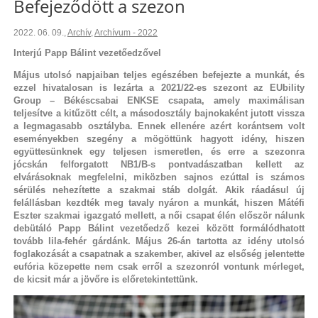
Befejeződött a szezon
2022. 06. 09.
,
Archív
,
Archívum - 2022
Interjú Papp Bálint vezetőedzővel
Május utolsó napjaiban teljes egészében befejezte a munkát, és
ezzel hivatalosan is lezárta a 2021/22-es szezont az EUbility
Group – Békéscsabai ENKSE csapata, amely maximálisan
teljesítve a kitűzött célt, a másodosztály bajnokaként jutott vissza
a legmagasabb osztályba. Ennek ellenére azért korántsem volt
eseményekben szegény a mögöttünk hagyott idény, hiszen
együttesünknek egy teljesen ismeretlen, és erre a szezonra
jócskán felforgatott NB1/B-s pontvadászatban kellett az
elvárásoknak megfelelni, miközben sajnos ezúttal is számos
sérülés nehezítette a szakmai stáb dolgát. Akik ráadásul új
felállásban kezdték meg tavaly nyáron a munkát, hiszen Mátéfi
Eszter szakmai igazgató mellett, a női csapat élén először nálunk
debütáló Papp Bálint vezetőedző kezei között formálódhatott
tovább lila-fehér gárdánk. Május 26-án tartotta az idény utolsó
foglakozását a csapatnak a szakember, akivel az elsőség jelentette
eufória közepette nem csak erről a szezonról vontunk mérleget,
de kicsit már a jövőre is előretekintettünk.