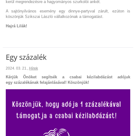
kerül megrendezésre a hagyományos szurkolói ankét.
A sajtónyilvános esemény egy dinnye-partyval zárult, ezúton is
köszönjük Szikszai László vállalkozónak a támogatást.
Hajrá Lilák!
Egy százalék
2024. 03. 21.
,
Hírek
Kérjük Önöket segítsék a csabai kézilabdázást adójuk
egy százalékának felajánlásával! Köszönjük!