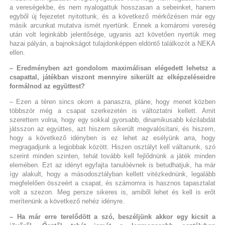
a vereségekbe, és nem nyalogattuk hosszasan a sebeinket, hanem
egyből új fejezetet nyitottunk, és a következő mérkőzésen már egy
másik arcunkat mutatva ismét nyertünk. Ennek a komáromi vereség
után volt leginkább jelentősége, ugyanis azt követően nyertük meg
hazai pályán, a bajnokságot tulajdonképpen eldöntő találkozót a NEKA
ellen.
– Eredményben azt gondolom maximálisan elégedett lehetsz a
csapattal, játékban viszont mennyire sikerült az elképzeléseidre
formálnod az együttest?
– Ezen a téren sincs okom a panaszra, pláne, hogy menet közben
többször még a csapat szerkezetén is változtatni kellett. Amit
szerettem volna, hogy egy sokkal gyorsabb, dinamikusabb kézilabdát
játsszon az együttes, azt hiszem sikerült megvalósítani, és hiszem,
hogy a következő idényben is ez lehet az esélyünk arra, hogy
megragadjunk a legjobbak között. Hiszen osztályt kell váltanunk, szó
szerint minden szinten, tehát tovább kell fejlődnünk a játék minden
elemében. Ezt az idényt egyfajta tanulóévnek is betudhatjuk, ha már
így alakult, hogy a másodosztályban kellett vitézkednünk, legalább
megfelelően összeért a csapat, és számomra is hasznos tapasztalat
volt a szezon. Meg persze sikeres is, amiből lehet és kell is erőt
merítenünk a következő nehéz idényre.
– Ha már erre terelődött a szó, beszéljünk akkor egy kicsit a