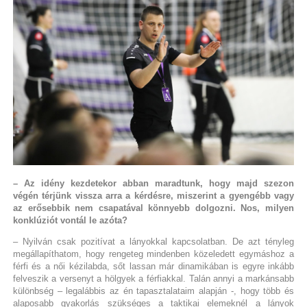
– Az idény kezdetekor abban maradtunk, hogy majd szezon
végén térjünk vissza arra a kérdésre, miszerint a gyengébb vagy
az erősebbik nem csapatával könnyebb dolgozni. Nos, milyen
konklúziót vontál le azóta?
– Nyilván csak pozitívat a lányokkal kapcsolatban. De azt tényleg
megállapíthatom, hogy rengeteg mindenben közeledett egymáshoz a
férfi és a női kézilabda, sőt lassan már dinamikában is egyre inkább
felveszik a versenyt a hölgyek a férfiakkal. Talán annyi a markánsabb
különbség – legalábbis az én tapasztalataim alapján -, hogy több és
alaposabb gyakorlás szükséges a taktikai elemeknél a lányok