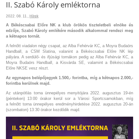
II. Szabó Károly emléktorna
2022. 08. 11.
,
Hírek
A Békéscsabai Előre NK a klub örökös tiszteletbeli elnöke és
edzője, Szabó Károly emlékére második alkalommal rendezi meg
a kétnapos tornát.
A felnőtt viadalon négy csapat, az Alba Fehérvár KC, a Moyra Budaörs
Handball, a CSM Slatina, valanint a Békéscsabai Előre NK lép
pályára. A serdülő- és ifjúsági tornákon pedig az Alba Fehérvár KC, a
Moyra Budaörs Handball, a Kisvárda SE, valamint a Békéscsabai
Előre NKSE vesz részt.
Az egynapos belépőjegyek 1.500,- forintba, míg a kétnapos 2.000,-
forintba kerülnek majd.
Az utánpótlás torna ünnepélyes menyitójára 2022. augusztus 19-én
(pénteken) 13:00 órakor kerül sor a Városi Sportcsarnokban, míg
a felnőtt torna ünnepélyes eredményhirdetése 2022. augusztus 20-án
(szombaton) 13:30 órakor kezdődik majd.