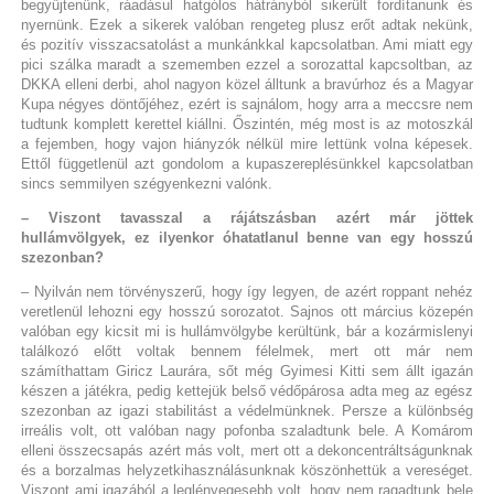
begyűjtenünk, ráadásul hatgólos hátrányból sikerült fordítanunk és
nyernünk. Ezek a sikerek valóban rengeteg plusz erőt adtak nekünk,
és pozitív visszacsatolást a munkánkkal kapcsolatban. Ami miatt egy
pici szálka maradt a szememben ezzel a sorozattal kapcsoltban, az
DKKA elleni derbi, ahol nagyon közel álltunk a bravúrhoz és a Magyar
Kupa négyes döntőjéhez, ezért is sajnálom, hogy arra a meccsre nem
tudtunk komplett kerettel kiállni. Őszintén, még most is az motoszkál
a fejemben, hogy vajon hiányzók nélkül mire lettünk volna képesek.
Ettől függetlenül azt gondolom a kupaszereplésünkkel kapcsolatban
sincs semmilyen szégyenkezni valónk.
– Viszont tavasszal a rájátszásban azért már jöttek
hullámvölgyek, ez ilyenkor óhatatlanul benne van egy hosszú
szezonban?
– Nyilván nem törvényszerű, hogy így legyen, de azért roppant nehéz
veretlenül lehozni egy hosszú sorozatot. Sajnos ott március közepén
valóban egy kicsit mi is hullámvölgybe kerültünk, bár a kozármislenyi
találkozó előtt voltak bennem félelmek, mert ott már nem
számíthattam Giricz Laurára, sőt még Gyimesi Kitti sem állt igazán
készen a játékra, pedig kettejük belső védőpárosa adta meg az egész
szezonban az igazi stabilitást a védelmünknek. Persze a különbség
irreális volt, ott valóban nagy pofonba szaladtunk bele. A Komárom
elleni összecsapás azért más volt, mert ott a dekoncentráltságunknak
és a borzalmas helyzetkihasználásunknak köszönhettük a vereséget.
Viszont ami igazából a leglényegesebb volt, hogy nem ragadtunk bele