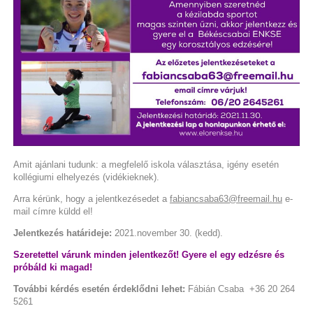
Amit ajánlani tudunk: a megfelelő iskola választása, igény esetén
kollégiumi elhelyezés (vidékieknek).
Arra kérünk, hogy a jelentkezésedet a
fabiancsaba63@freemail.hu
e-
mail címre küldd el!
Jelentkezés határideje:
2021.november 30. (kedd).
Szeretettel várunk minden jelentkezőt! Gyere el egy edzésre és
próbáld ki magad!
További kérdés esetén érdeklődni lehet:
Fábián Csaba +36 20 264
5261