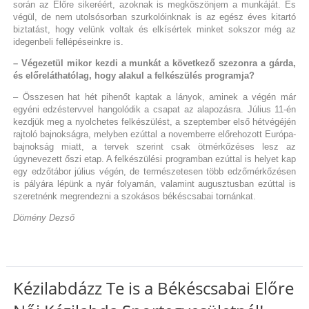
során az Előre sikeréért, azoknak is megköszönjem a munkáját. És
végül, de nem utolsósorban szurkolóinknak is az egész éves kitartó
biztatást, hogy velünk voltak és elkísértek minket sokszor még az
idegenbeli fellépéseinkre is.
– Végezetül mikor kezdi a munkát a következő szezonra a gárda,
és előreláthatólag, hogy alakul a felkészülés programja?
– Összesen hat hét pihenőt kaptak a lányok, aminek a végén már
egyéni edzéstervvel hangolódik a csapat az alapozásra. Július 11-én
kezdjük meg a nyolchetes felkészülést, a szeptember első hétvégéjén
rajtoló bajnokságra, melyben ezúttal a novemberre előrehozott Európa-
bajnokság miatt, a tervek szerint csak ötmérkőzéses lesz az
úgynevezett őszi etap. A felkészülési programban ezúttal is helyet kap
egy edzőtábor július végén, de természetesen több edzőmérkőzésen
is pályára lépünk a nyár folyamán, valamint augusztusban ezúttal is
szeretnénk megrendezni a szokásos békéscsabai tornánkat.
Dömény Dezső
Kézilabdázz Te is a Békéscsabai Előre