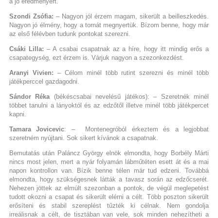
a jó eredményért.
Szondi Zsófia:
– Nagyon jól érzem magam, sikerült a beilleszkedés.
Nagyon jó élmény, hogy a tornát megnyertük. Bízom benne, hogy már
az első félévben tudunk pontokat szerezni.
Csáki Lilla:
– A csabai csapatnak az a híre, hogy itt mindig erős a
csapategység, ezt érzem is. Várjuk nagyon a szezonkezdést.
Aranyi Vivien:
– Célom minél több rutint szerezni és minél több
játékperccel gazdagodni.
Sándor Réka
(békéscsabai nevelésű játékos): – Szeretnék minél
többet tanulni a lányoktól és az edzőtől illetve minél több játékpercet
kapni.
Tamara Jovicevic
: – Montenegróból érkeztem és a legjobbat
szeretném nyújtani. Sok sikert kívánok a csapatnak.
Bemutatás után Paláncz György elnök elmondta, hogy Borbély Márti
nincs most jelen, mert a nyár folyamán lábműtéten esett át és a mai
napon kontrollon van. Bízik benne télen már tud edzeni. Továbbá
elmondta, hogy szükségesnek látták a tavasz során az edzőcserét.
Nehezen jöttek az elmúlt szezonban a pontok, de végül meglepetést
tudott okozni a csapat és sikerült elérni a célt. Több poszton sikerült
erősíteni és stabil szereplést tűzték ki célnak. Nem gondolja
irreálisnak a célt, de tisztában van vele, sok minden nehezítheti a