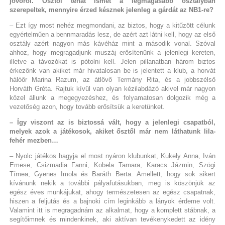
jövőről. Ősztől tehát ismét a legmagasabb osztályban
szerepeltek, mennyire érzed késznek jelenleg a gárdát az NB1-re?
– Ezt így most nehéz megmondani, az biztos, hogy a kitűzött célunk
egyértelműen a bennmaradás lesz, de azért azt látni kell, hogy az első
osztály azért nagyon más kávéház mint a második vonal. Szóval
ahhoz, hogy megragadjunk muszáj erősítenünk a jelenlegi kereten,
illetve a távozókat is pótolni kell. Jelen pillanatban három biztos
érkezőnk van akiket már hivatalosan be is jelentett a klub, a horvát
hálóőr Marina Razum, az átlövő Termány Rita, és a jobbszélső
Horváth Gréta. Rajtuk kívül van olyan kézilabdázó akivel már nagyon
közel állunk a megegyezéshez, és folyamatosan dolgozik még a
vezetőség azon, hogy tovább erősítsük a keretünket.
– Így viszont az is biztossá vált, hogy a jelenlegi csapatból,
melyek azok a játékosok, akiket ősztől már nem láthatunk lila-
fehér mezben…
– Nyolc játékos hagyja el most nyáron klubunkat, Kukely Anna, Iván
Emese, Csizmadia Fanni, Kobela Tamara, Karacs Jázmin, Szögi
Tímea, Gyenes Imola és Baráth Berta. Amellett, hogy sok sikert
kívánunk nekik a további pályafutásukban, meg is köszönjük az
egész éves munkájukat, ahogy természetesen az egész csapatnak,
hiszen a feljutás és a bajnoki cím leginkább a lányok érdeme volt.
Valamint itt is megragadnám az alkalmat, hogy a komplett stábnak, a
segítőimnek és mindenkinek, aki aktívan tevékenykedett az idény