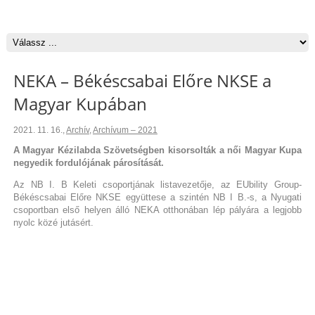
NEKA – Békéscsabai Előre NKSE a
Magyar Kupában
2021. 11. 16.
,
Archív
,
Archívum – 2021
A Magyar Kézilabda Szövetségben kisorsolták a női Magyar Kupa
negyedik fordulójának párosítását.
Az NB I. B Keleti csoportjának listavezetője, az EUbility Group-
Békéscsabai Előre NKSE együttese a szintén NB I B.-s, a Nyugati
csoportban első helyen álló NEKA otthonában lép pályára a legjobb
nyolc közé jutásért.