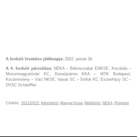
A forduló hivatalos játéknapja:
2022. január 26.
A 4. forduló párosítása:
NEKA – Békéscsabai ENKSE, Kisvárda –
Mosonmagyaróvári KC, Dunaújvárosi KKA – MTK Budapest,
Kozármisleny – Váci NKSE, Vasas SC – Siófok KC, Eszterházy SC –
DVSC Schaeffler.
Címkék:
2021/2022
,
Információ
,
Magyar Kupa
,
Mérkőzés
,
NEKA
,
Program