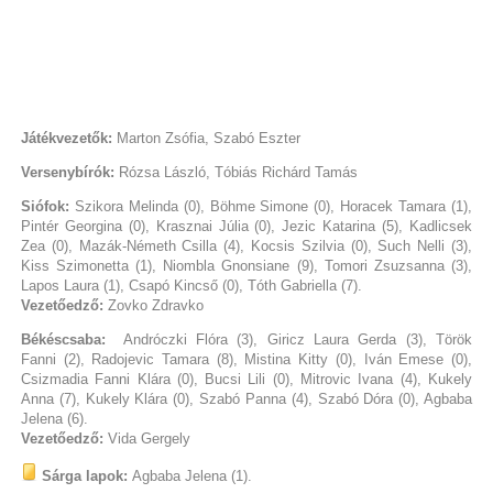
Játékvezetők:
Marton Zsófia, Szabó Eszter
Versenybírók:
Rózsa László, Tóbiás Richárd Tamás
Siófok:
Szikora Melinda (0), Böhme Simone (0), Horacek Tamara (1),
Pintér Georgina (0), Krasznai Júlia (0), Jezic Katarina (5), Kadlicsek
Zea (0), Mazák-Németh Csilla (4), Kocsis Szilvia (0), Such Nelli (3),
Kiss Szimonetta (1), Niombla Gnonsiane (9), Tomori Zsuzsanna (3),
Lapos Laura (1), Csapó Kincső (0), Tóth Gabriella (7).
Vezetőedző:
Zovko Zdravko
Békéscsaba:
Andróczki Flóra (3), Giricz Laura Gerda (3), Török
Fanni (2), Radojevic Tamara (8), Mistina Kitty (0), Iván Emese (0),
Csizmadia Fanni Klára (0), Bucsi Lili (0), Mitrovic Ivana (4), Kukely
Anna (7), Kukely Klára (0), Szabó Panna (4), Szabó Dóra (0), Agbaba
Jelena (6).
Vezetőedző:
Vida Gergely
Sárga lapok:
Agbaba Jelena (1).