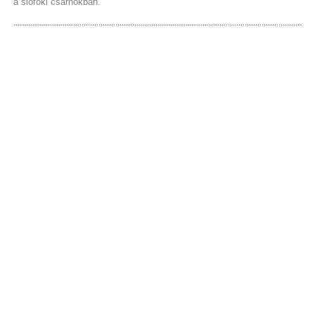
a siófoki csarnokban.