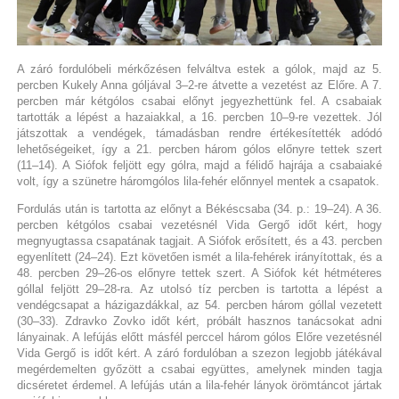
A záró fordulóbeli mérkőzésen felváltva estek a gólok, majd az 5.
percben Kukely Anna góljával 3–2-re átvette a vezetést az Előre. A 7.
percben már kétgólos csabai előnyt jegyezhettünk fel. A csabaiak
tartották a lépést a hazaiakkal, a 16. percben 10–9-re vezettek. Jól
játszottak a vendégek, támadásban rendre értékesítették adódó
lehetőségeiket, így a 21. percben három gólos előnyre tettek szert
(11–14). A Siófok feljött egy gólra, majd a félidő hajrája a csabaiaké
volt, így a szünetre háromgólos lila-fehér előnnyel mentek a csapatok.
Fordulás után is tartotta az előnyt a Békéscsaba (34. p.: 19–24). A 36.
percben kétgólos csabai vezetésnél Vida Gergő időt kért, hogy
megnyugtassa csapatának tagjait. A Siófok erősített, és a 43. percben
egyenlített (24–24). Ezt követően ismét a lila-fehérek irányítottak, és a
48. percben 29–26-os előnyre tettek szert. A Siófok két hétméteres
góllal feljött 29–28-ra. Az utolsó tíz percben is tartotta a lépést a
vendégcsapat a házigazdákkal, az 54. percben három góllal vezetett
(30–33). Zdravko Zovko időt kért, próbált hasznos tanácsokat adni
lányainak. A lefújás előtt másfél perccel három gólos Előre vezetésnél
Vida Gergő is időt kért. A záró fordulóban a szezon legjobb játékával
megérdemelten győzött a csabai együttes, amelynek minden tagja
dicséretet érdemel. A lefújás után a lila-fehér lányok örömtáncot jártak