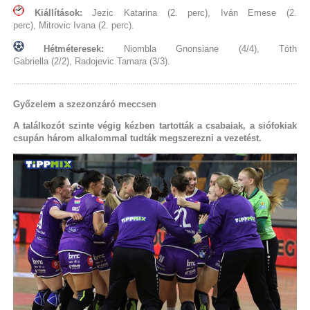
Kiállítások:
Jezic Katarina (2. perc), Iván Emese (2.
perc), Mitrovic Ivana (2. perc).
Hétméteresek:
Niombla Gnonsiane (4/4), Tóth
Gabriella (2/2), Radojevic Tamara (3/3).
Győzelem a szezonzáró meccsen
A találkozót szinte végig kézben tartották a csabaiak, a siófokiak
csupán három alkalommal tudták megszerezni a vezetést.