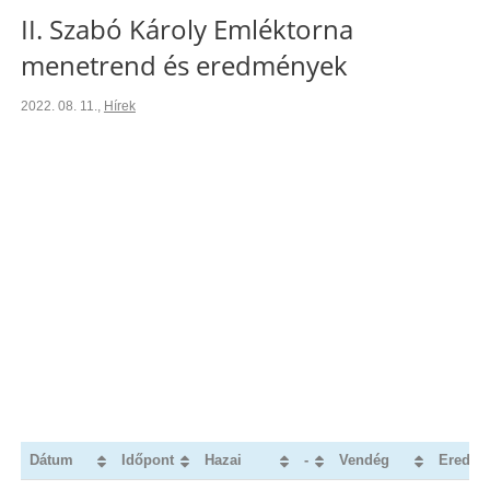
II. Szabó Károly Emléktorna
menetrend és eredmények
2022. 08. 11.
,
Hírek
Dátum
Időpont
Hazai
-
Vendég
Eredm