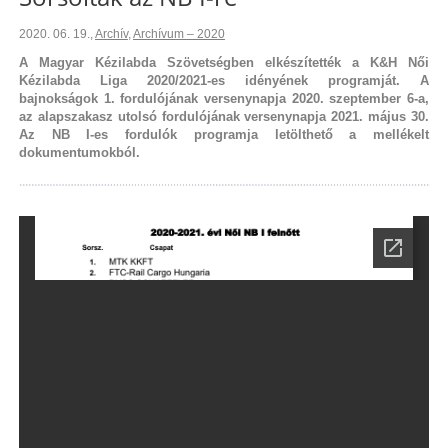
2020. 06. 19.
,
Archív
,
Archívum – 2020
A Magyar Kézilabda Szövetségben elkészítették a K&H Női
Kézilabda Liga 2020/2021-es idényének programját. A
bajnokságok 1. fordulójának versenynapja 2020. szeptember 6-a,
az alapszakasz utolsó fordulójának versenynapja 2021. május 30.
Az NB I-es fordulók programja letölthető a mellékelt
dokumentumokból.