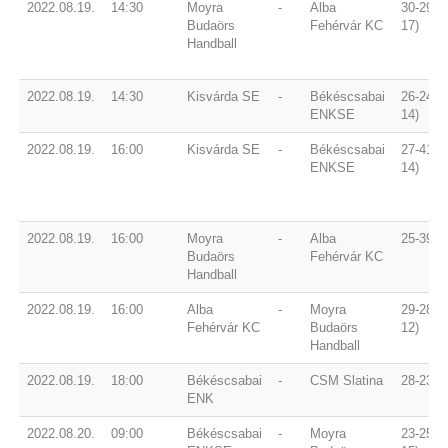
2022.08.19.
14:30
Moyra
-
Alba
30-29 (1
Budaörs
Fehérvár KC
17)
Handball
2022.08.19.
14:30
Kisvárda SE
-
Békéscsabai
26-24 (1
ENKSE
14)
2022.08.19.
16:00
Kisvárda SE
-
Békéscsabai
27-41 (1
ENKSE
14)
2022.08.19.
16:00
Moyra
-
Alba
25-39 (1
Budaörs
Fehérvár KC
Handball
2022.08.19.
16:00
Alba
-
Moyra
29-28 (1
Fehérvár KC
Budaörs
12)
Handball
2022.08.19.
18:00
Békéscsabai
-
CSM Slatina
28-23 (1
ENK
2022.08.20.
09:00
Békéscsabai
-
Moyra
23-25 (1