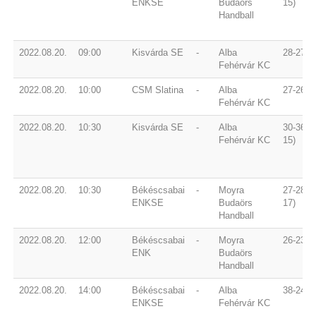
ENKSE
Budaörs
15)
Handball
2022.08.20.
09:00
Kisvárda SE
-
Alba
28-27 (9
Fehérvár KC
2022.08.20.
10:00
CSM Slatina
-
Alba
27-26 (1
Fehérvár KC
2022.08.20.
10:30
Kisvárda SE
-
Alba
30-36 (1
Fehérvár KC
15)
2022.08.20.
10:30
Békéscsabai
-
Moyra
27-28 (1
ENKSE
Budaörs
17)
Handball
2022.08.20.
12:00
Békéscsabai
-
Moyra
26-23 (1
ENK
Budaörs
Handball
2022.08.20.
14:00
Békéscsabai
-
Alba
38-24 (1
ENKSE
Fehérvár KC