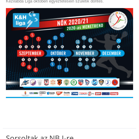
Kézilabda Liga októberi egyeztetésein születik döntés.
Sorsoltak az NB I-re