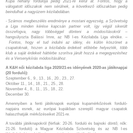
Kupa néhány fordulója pedig 2021-re kerül át. Fontos, hogy a
válogatott időszakok nem sérülnek, a következő időszakban pedig
beindulhat a nagyüzem kézilabdában.
- Számos megbeszélés eredménye a mostani egyezség, a Szövetség
a Liga minden kérése kapcsán partner volt, így végül sikerült
összefogva, nagy többséggel dönteni a módosításokról
–
hangsúlyozta Balássi Imre, az NB I-es Kézilabda Liga elnöke. –
Fontos, hogy el tud indulni az idény, és külön köszönet a
csapatoknak, hiszen a kézilabda érdekeit előtérbe helyezték, több
klub a saját érdekeit háttérbe szorítva járult hozzá a megegyezéshez
és a Versenykiírás módosításához.
A K&H női kézilabda liga 2020/21-es idényének 2020-as játéknapjai
(20 forduló):
Szeptember 6., 9., 13., 16., 20., 23., 27.
Október 11., 14., 18., 21., 25., 28.
November 4., 8., 11., 15., 18., 22.
December 30.
Amennyiben a fenti játéknapok európai kupamérkőzések forduló-
napjaira esnek, az európai kupákban szereplő magyar csapatok
halaszthatják mérkőzéseiket 2021-re.
A további játéknapokról (férfiak: 20-26. forduló és bajnoki döntő; nők:
21-26. forduló) a Magyar Kézilabda Szövetség és az NB I-es