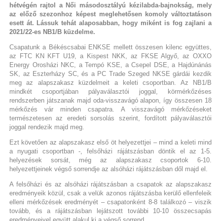
hétvégén rajtol a Női másodosztályú kézilabda-bajnokság, mely
az előző szezonhoz képest meglehetősen komoly változtatáson
esett át. Lássuk tehát alaposabban, hogy miként is fog zajlani a
2021/22-es NB1/B küzdelme.
Csapatunk a Békéscsabai ENKSE mellett összesen kilenc együttes,
az FTC KN KFT U19, a Kispest NKK, az FKSE Algyő, az OXXO
Energy Orosházi NKC, a Tempó KSE, a Csepel DSE, a Hajdúnánás
SK, az Eszterházy SC, és a PC Trade Szeged NKSE gárdái kezdik
meg az alapszakasz küzdelmeit a keleti csoportban. Az NB1/B
mindkét csoportjában pályaválasztói joggal, körmérkőzéses
rendszerben játszanak majd oda-visszavágó alapon, így összesen 18
mérkőzés vár minden csapatra. A visszavágó mérkőzéseket
természetesen az eredeti sorsolás szerint, fordított pályaválasztói
joggal rendezik majd meg.
Ezt követően az alapszakasz első öt helyezettjei – mind a keleti mind
a nyugati csoportban -, felsőházi rájátszásban döntik el az 1-5.
helyezések sorsát, még az alapszakasz csoportok 6-10.
helyezettjeinek végső sorrendje az alsóházi rájátszásban dől majd el.
A felsőházi és az alsóházi rájátszásban a csapatok az alapszakasz
eredményeik közül, csak a velük azonos rájátszásba kerülő ellenfeleik
elleni mérkőzések eredményét – csapatonként 8-8 találkozó – viszik
tovább, és a rájátszásban lejátszott további 10-10 összecsapás
eredményeivel együtt alakul ki a végső sorrend.