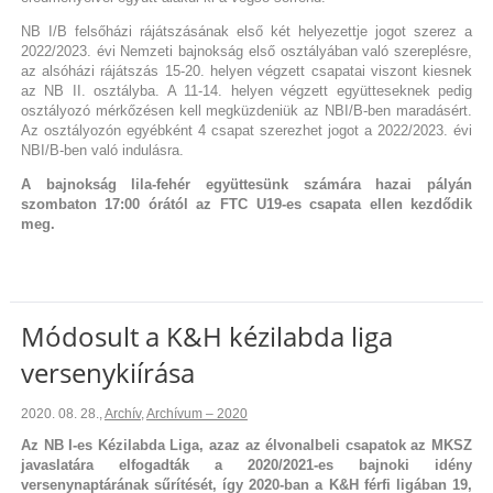
NB I/B felsőházi rájátszásának első két helyezettje jogot szerez a
2022/2023. évi Nemzeti bajnokság első osztályában való szereplésre,
az alsóházi rájátszás 15-20. helyen végzett csapatai viszont kiesnek
az NB II. osztályba. A 11-14. helyen végzett együtteseknek pedig
osztályozó mérkőzésen kell megküzdeniük az NBI/B-ben maradásért.
Az osztályozón egyébként 4 csapat szerezhet jogot a 2022/2023. évi
NBI/B-ben való indulásra.
A bajnokság lila-fehér együttesünk számára hazai pályán
szombaton 17:00 órától az FTC U19-es csapata ellen kezdődik
meg.
Módosult a K&H kézilabda liga
versenykiírása
2020. 08. 28.
,
Archív
,
Archívum – 2020
Az NB I-es Kézilabda Liga, azaz az élvonalbeli csapatok az MKSZ
javaslatára elfogadták a 2020/2021-es bajnoki idény
versenynaptárának sűrítését, így 2020-ban a K&H férfi ligában 19,