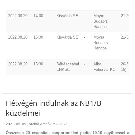
2022.08.20.
14:00
Kisvárda SE
-
Moyra
21-29 (9
Budaörs
Handball
2022.08.20.
15:30
Kisvárda SE
-
Moyra
21-32 (7
Budaörs
Handball
2022.08.20.
15:30
Békéscsabai
-
Alba
26-35 (1
ENKSE
Fehérvár KC
16)
Hétvégén indulnak az NB1/B
küzdelmei
2021. 09. 09.
,
Archív
,
Archívum – 2021
Összesen 20 csapattal, csoportonként pedig 10-10 együttessel a