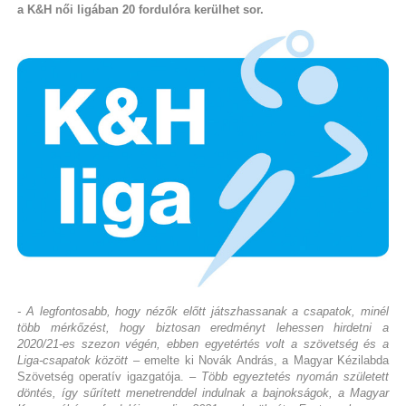
a K&H női ligában 20 fordulóra kerülhet sor.
- A legfontosabb, hogy nézők előtt játszhassanak a csapatok, minél
több mérkőzést, hogy biztosan eredményt lehessen hirdetni a
2020/21-es szezon végén, ebben egyetértés volt a szövetség és a
Liga-csapatok között
– emelte ki Novák András, a Magyar Kézilabda
Szövetség operatív igazgatója. –
Több egyeztetés nyomán született
döntés, így sűrített menetrenddel indulnak a bajnokságok, a Magyar