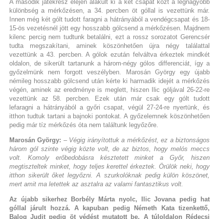
A második játékrész elején alakult ki a két csapat közt a legnagyobb
különbség a mérkőzésen, a 34. percben öt góllal is vezettünk már.
Innen még két gólt tudott faragni a hátrányából a vendégcsapat és 18-
15-ös vezetésnél jött egy hosszabb gólcsend a mérkőzésen. Majdnem
kilenc percig nem tudtunk betalálni, ezt a rossz sorozatot Gerencsér
tudta megszakítani, aminek köszönhetően újra négy találattal
vezettünk a 43. percben. A gólok ezután felváltva érkeztek mindkét
oldalon, de sikerült tartanunk a három-négy gólos differenciát, így a
győzelmünk nem forgott veszélyben. Marosán György egy újabb
némileg hosszabb gólcsend után kérte ki harmadik idejét a mérkőzés
végén, aminek az eredménye is meglett, hiszen Ilic góljával 26-22-re
vezettünk az 58. percben. Ezek után már csak egy gólt tudott
lefaragni a hátrányából a győri csapat, végül 27-24-re nyertünk, és
itthon tudtuk tartani a bajnoki pontokat. A győzelemnek köszönhetően
pedig már tíz mérkőzés óta nem találtunk legyőzőre.
Marosán György:
– Végig irányítottuk a mérkőzést, ez a biztonságos
három gól szinte végig közte volt, de az biztos, hogy melós meccs
volt. Komoly erőbedobásra késztetett minket a Győr, hiszen
megtiszteltek minket, hogy teljes kerettel érkeztek. Örülök neki, hogy
itthon sikerült őket legyőzni. A szurkolóknak pedig külön köszönet,
mert amit ma letettek az asztalra az valami fantasztikus volt.
Az újabb sikerhez Borbély Márta nyolc, Ilic Jovana pedig hat
góllal járult hozzá. A kapuban pedig Németh Kata tizenkettő,
Balog Judit pedig öt védést mutatott be. A túloldalon Rédecsi