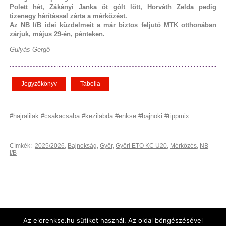
Polett hét, Zákányi Janka öt gólt lőtt, Horváth Zelda pedig
tizenegy hárítással zárta a mérkőzést.
Az NB I/B idei küzdelmeit a már biztos feljutó MTK otthonában
zárjuk, május 29-én, pénteken.
Gulyás Gergő
Jegyzőkönyv
Tabella
#hajralilak
#csakacsaba
#kezilabda
#enkse
#bajnoki
#tippmix
Címkék:
2025/2026
,
Bajnokság
,
Győr
,
Győri ETO KC U20
,
Mérkőzés
,
NB
I/B
Az elorenkse.hu sütiket használ. Az oldal böngészésével