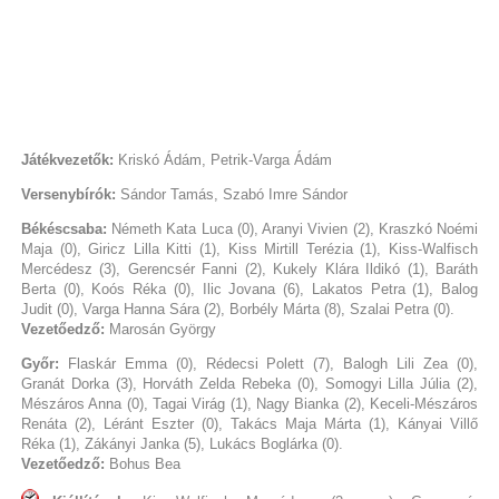
Játékvezetők:
Kriskó Ádám, Petrik-Varga Ádám
Versenybírók:
Sándor Tamás, Szabó Imre Sándor
Békéscsaba:
Németh Kata Luca (0), Aranyi Vivien (2), Kraszkó Noémi
Maja (0), Giricz Lilla Kitti (1), Kiss Mirtill Terézia (1), Kiss-Walfisch
Mercédesz (3), Gerencsér Fanni (2), Kukely Klára Ildikó (1), Baráth
Berta (0), Koós Réka (0), Ilic Jovana (6), Lakatos Petra (1), Balog
Judit (0), Varga Hanna Sára (2), Borbély Márta (8), Szalai Petra (0).
Vezetőedző:
Marosán György
Győr:
Flaskár Emma (0), Rédecsi Polett (7), Balogh Lili Zea (0),
Granát Dorka (3), Horváth Zelda Rebeka (0), Somogyi Lilla Júlia (2),
Mészáros Anna (0), Tagai Virág (1), Nagy Bianka (2), Keceli-Mészáros
Renáta (2), Léránt Eszter (0), Takács Maja Márta (1), Kányai Villő
Réka (1), Zákányi Janka (5), Lukács Boglárka (0).
Vezetőedző:
Bohus Bea