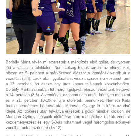
Borbély Márta révén mi szereztük a mérkőzés első gólját, de gyorsan
jött a válasz a túloldalon. Nem sokáig tudtuk tartani az előnyünket,
hiszen az 5. percben a mérkőzésen először a vendégek vették át a
vezetést (3-4). Ezek után igyekeztünk vissza szerezni a vezetést, ami
a 13. percben jött össze egy üres kapus találatnak köszönhetően.
Borbély Márta zsinórban lőtt három góljával először vezettünk kettővel
a 14. percben (8-6). A vendégek azonban nem adták könnyen magukat
és a 21. percben 10-10-nél újra utolértek bennünket. Németh Kata
fontos hétméteres hárítása után Marosán György ki is kérte az első
idejét. Az időkérés után felváltva érkeztek a gólok mindkét oldalon, de
Marosán György második időkérése után magunkhoz tudtuk venni a
kezdeményezést és egy 3-0-ás rohammal végül háromgólos előnnyel
vonulhattunk a szünetre (15-12).