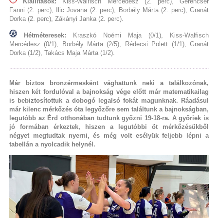
Kiállítások:
Kiss-Walfisch Mercédesz (2. perc), Gerencsér
Fanni (2. perc), Ilic Jovana (2. perc), Borbély Márta (2. perc), Granát
Dorka (2. perc), Zákányi Janka (2. perc).
Hétméteresek:
Kraszkó Noémi Maja (0/1), Kiss-Walfisch
Mercédesz (0/1), Borbély Márta (2/5), Rédecsi Polett (1/1), Granát
Dorka (1/2), Takács Maja Márta (1/2).
Már biztos bronzérmesként vághattunk neki a találkozónak,
hiszen két fordulóval a bajnokság vége előtt már matematikailag
is bebiztosítottuk a dobogó legalsó fokát magunknak. Ráadásul
már kilenc mérkőzés óta legyőzőre sem találtunk a bajnokságban,
legutóbb az Érd otthonában tudtunk győzni 19-18-ra. A győriek is
jó formában érkeztek, hiszen a legutóbbi öt mérkőzésükből
négyet megtudtak nyerni, és még volt esélyük feljebb lépni a
tabellán a nyolcadik helynél.