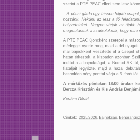
szerint a PTE PEAC elleni sem lesz könn
– A pécsi gárda egy frissen feljutó csapa
hozzánk. Nekünk az lesz a fő feladatun
helyzeteinket. Nagyon várjuk az újabb h
megmutassuk a szurkolóknak, hogy mire
A PTE PEAC újoncként szerepel a másodo
mérleggel nyerte meg, majd a dél-nyugati
már bajnokként veszítette el a Csepel o
hatan érkeztek, a kispadon azonban Széke
indította a bajnokságot, a Borsod SK-tó
fiataljait legyőzte, majd a hazai debüt
hasonlóan négy ponttal várja a 6. fordulót.
A mérkőzés pénteken 18:00 órakor ke
Bercza Krisztián és Kis András Benjámi
Kovács Dávid
Címkék:
2025/2026
,
Bajnokság
,
Beharango