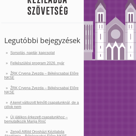
Legutóbbi bejegyzések
Sorsolás, naptár, kapcsolat
Felkészülési program 2026. nyár
ŽRK Crvena Zvezda – Békéscsabai Előre
NKSE
ŽRK Crvena Zvezda – Békéscsabai Előre
NKSE
A keret változott felnőtt csapatunknál, de a
célok nem
Új játékos érkezett csapatunkhoz –
bemutatkozik Marija Rnić
Zengő Alföld Orosházi Kézilabda