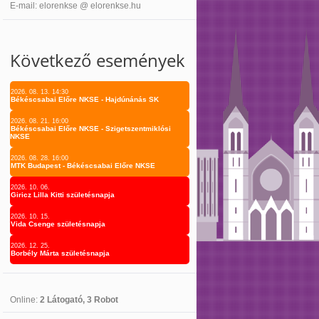
E-mail: elorenkse @ elorenkse.hu
Következő események
2026. 08. 13. 14:30
Békéscsabai Előre NKSE - Hajdúnánás SK
2026. 08. 21. 16:00
Békéscsabai Előre NKSE - Szigetszentmiklósi
NKSE
2026. 08. 28. 16:00
MTK Budapest - Békéscsabai Előre NKSE
2026. 10. 06.
Giricz Lilla Kitti születésnapja
2026. 10. 15.
Vida Csenge születésnapja
2026. 12. 25.
Borbély Márta születésnapja
Online:
2 Látogató, 3 Robot