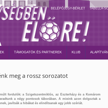
BELÉPŐJEGY-BÉRLET
TABELLA-S
EK
TÁMOGATÓK ÉS PARTNEREK
KLUB
ALAPÍTVÁ
énk meg a rossz sorozatot
lmúlt fordulók: a Szigetszentmiklós, az Eszterházy és a Komárom
maradtunk a négy pontosok táborában. A mieink azon dolgoztak a
ek, javítsák a hibákat és elindítsanak egy jobb szériát.