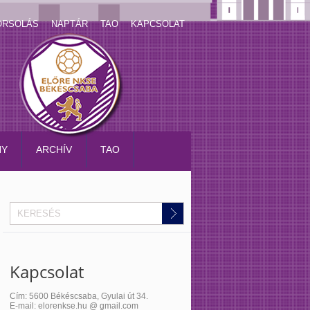
ORSOLÁS
NAPTÁR
TAO
KAPCSOLAT
NY
ARCHÍV
TAO
Kapcsolat
Cím: 5600 Békéscsaba, Gyulai út 34.
E-mail: elorenkse.hu @ gmail.com