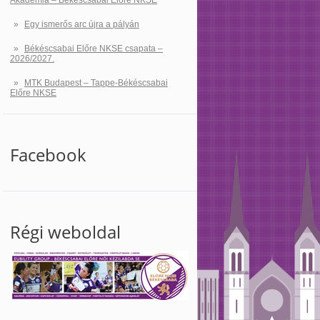
Akadémia – Békéscsabai Előre NKSE
Egy ismerős arc újra a pályán
Békéscsabai Előre NKSE csapata –
2026/2027.
MTK Budapest – Tappe-Békéscsabai
Előre NKSE
Facebook
Régi weboldal