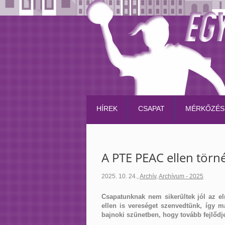
HÍREK
CSAPAT
MÉRKŐZÉS
A PTE PEAC ellen törn
2025. 10. 24.
,
Archív
,
Archívum - 2025
Csapatunknak nem sikerültek jól az e
ellen is vereséget szenvedtünk, így 
bajnoki szünetben, hogy tovább fejlődjen