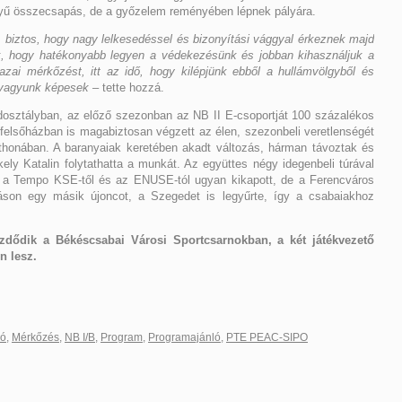
yű összecsapás, de a győzelem reményében lépnek pályára.
t, biztos, hogy nagy lelkesedéssel és bizonyítási vággyal érkeznek majd
k, hogy hatékonyabb legyen a védekezésünk és jobban kihasználjuk a
azai mérkőzést, itt az idő, hogy kilépjünk ebből a hullámvölgyből és
 vagyunk képesek
– tette hozzá.
sztályban, az előző szezonban az NB II E-csoportját 100 százalékos
 felsőházban is magabiztosan végzett az élen, szezonbeli veretlenségét
tthonában. A baranyaiak keretében akadt változás, hárman távoztak és
ly Katalin folytathatta a munkát. Az együttes négy idegenbeli túrával
l, a Tempo KSE-től és az ENUSE-tól ugyan kikapott, de a Ferencváros
áláson egy másik újoncot, a Szegedet is legyűrte, így a csabaiakhoz
zdődik a Békéscsabai Városi Sportcsarnokban, a két játékvezető
n lesz.
zó
,
Mérkőzés
,
NB I/B
,
Program
,
Programajánló
,
PTE PEAC-SIPO