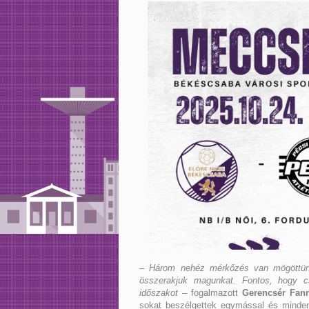
– Három nehéz mérkőzés van mögöttünk,
összerakjuk magunkat. Fontos, hogy 
időszakot
– fogalmazott
Gerencsér Fan
sokat beszélgettek egymással és mindenki