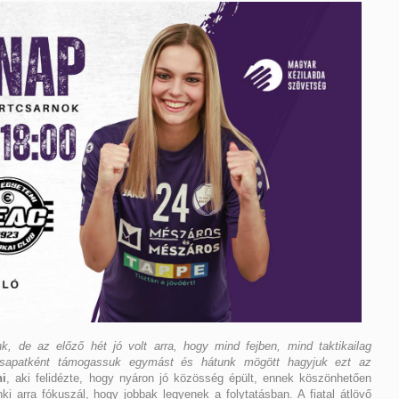
 de az előző hét jó volt arra, hogy mind fejben, mind taktikailag
csapatként támogassuk egymást és hátunk mögött hagyjuk ezt az
ni
, aki felidézte, hogy nyáron jó közösség épült, ennek köszönhetően
 arra fókuszál, hogy jobbak legyenek a folytatásban. A fiatal átlövő