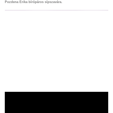
Pozdena Erika bírópáros sípszavára.