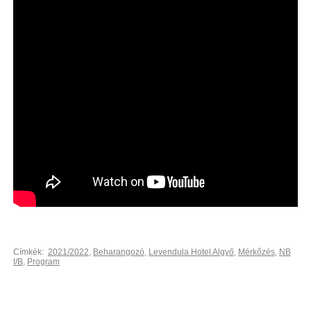
Címkék:
2021/2022
,
Beharangozó
,
Levendula Hotel Algyő
,
Mérkőzés
,
NB
I/B
,
Program