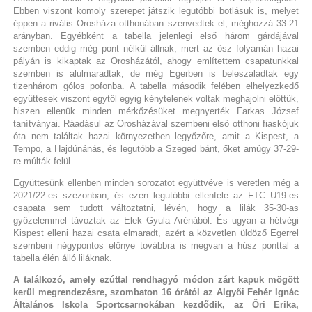
Ebben viszont komoly szerepet játszik legutóbbi botlásuk is, melyet
éppen a rivális Orosháza otthonában szenvedtek el, méghozzá 33-21
arányban. Egyébként a tabella jelenlegi első három gárdájával
szemben eddig még pont nélkül állnak, mert az ősz folyamán hazai
pályán is kikaptak az Orosházától, ahogy említettem csapatunkkal
szemben is alulmaradtak, de még Egerben is beleszaladtak egy
tizenhárom gólos pofonba. A tabella második felében elhelyezkedő
együttesek viszont egytől egyig kénytelenek voltak meghajolni előttük,
hiszen ellenük minden mérkőzésüket megnyerték Farkas József
tanítványai. Ráadásul az Orosházával szembeni első otthoni fiaskójuk
óta nem találtak hazai környezetben legyőzőre, amit a Kispest, a
Tempo, a Hajdúnánás, és legutóbb a Szeged bánt, őket amúgy 37-29-
re múlták felül.
Együttesünk ellenben minden sorozatot együttvéve is veretlen még a
2021/22-es szezonban, és ezen legutóbbi ellenfele az FTC U19-es
csapata sem tudott változtatni, lévén, hogy a lilák 35-30-as
győzelemmel távoztak az Elek Gyula Arénából. És ugyan a hétvégi
Kispest elleni hazai csata elmaradt, azért a közvetlen üldöző Egerrel
szembeni négypontos előnye továbbra is megvan a húsz ponttal a
tabella élén álló liláknak.
A találkozó, amely ezúttal rendhagyó módon zárt kapuk mögött
kerül megrendezésre, szombaton 16 órától az Algyői Fehér Ignác
Általános Iskola Sportcsarnokában kezdődik, az Őri Erika,