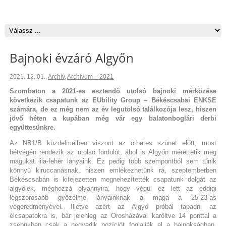
Bajnoki évzáró Algyőn
2021. 12. 01.
,
Archív
,
Archívum – 2021
Szombaton a 2021-es esztendő utolsó bajnoki mérkőzése
következik csapatunk az EUbility Group – Békéscsabai ENKSE
számára, de ez még nem az év legutolsó találkozója lesz, hiszen
jövő héten a kupában még vár egy balatonboglári derbi
együttesünkre.
Az NB1/B küzdelmeiben viszont az öthetes szünet előtt, most
hétvégén rendezik az utolsó fordulót, ahol is Algyőn mérettetik meg
magukat lila-fehér lányaink. Ez pedig több szempontból sem tűnik
könnyű kiruccanásnak, hiszen emlékezhetünk rá, szeptemberben
Békéscsabán is kifejezetten megnehezítették csapatunk dolgát az
algyőiek, méghozzá olyannyira, hogy végül ez lett az eddigi
legszorosabb győzelme lányainknak a maga a 25-23-as
végeredményével. Illetve azért az Algyő próbál tapadni az
élcsapatokra is, bár jelenleg az Orosházával karöltve 14 ponttal a
zsebükben csak a negyedik pozíciót foglalják el a bajnokságban.