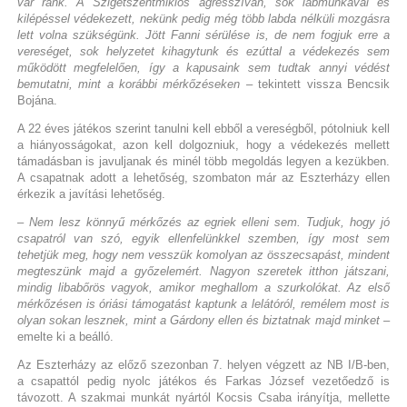
vár ránk. A Szigetszentmiklós agresszívan, sok lábmunkával és
kilépéssel védekezett, nekünk pedig még több labda nélküli mozgásra
lett volna szükségünk. Jött Fanni sérülése is, de nem fogjuk erre a
vereséget, sok helyzetet kihagytunk és ezúttal a védekezés sem
működött megfelelően, így a kapusaink sem tudtak annyi védést
bemutatni, mint a korábbi mérkőzéseken
– tekintett vissza Bencsik
Bojána.
A 22 éves játékos szerint tanulni kell ebből a vereségből, pótolniuk kell
a hiányosságokat, azon kell dolgozniuk, hogy a védekezés mellett
támadásban is javuljanak és minél több megoldás legyen a kezükben.
A csapatnak adott a lehetőség, szombaton már az Eszterházy ellen
érkezik a javítási lehetőség.
– Nem lesz könnyű mérkőzés az egriek elleni sem. Tudjuk, hogy jó
csapatról van szó, egyik ellenfelünkkel szemben, így most sem
tehetjük meg, hogy nem vesszük komolyan az összecsapást, mindent
megteszünk majd a győzelemért. Nagyon szeretek itthon játszani,
mindig libabőrös vagyok, amikor meghallom a szurkolókat. Az első
mérkőzésen is óriási támogatást kaptunk a lelátóról, remélem most is
olyan sokan lesznek, mint a Gárdony ellen és biztatnak majd minket
–
emelte ki a beálló.
Az Eszterházy az előző szezonban 7. helyen végzett az NB I/B-ben,
a csapattól pedig nyolc játékos és Farkas József vezetőedző is
távozott. A szakmai munkát nyártól Kocsis Csaba irányítja, mellette