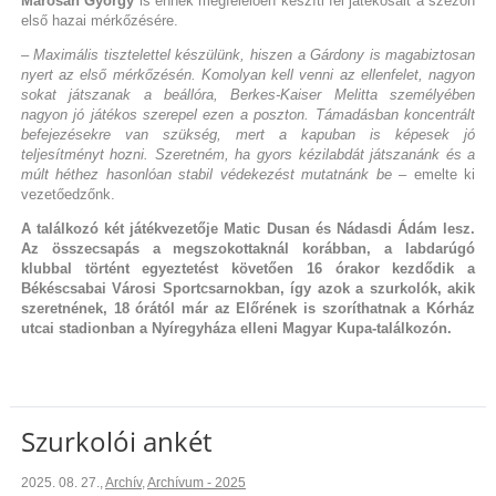
Marosán György
is ennek megfelelően készíti fel játékosait a szezon
első hazai mérkőzésére.
– Maximális tisztelettel készülünk, hiszen a Gárdony is magabiztosan
nyert az első mérkőzésén. Komolyan kell venni az ellenfelet, nagyon
sokat játszanak a beállóra, Berkes-Kaiser Melitta személyében
nagyon jó játékos szerepel ezen a poszton. Támadásban koncentrált
befejezésekre van szükség, mert a kapuban is képesek jó
teljesítményt hozni. Szeretném, ha gyors kézilabdát játszanánk és a
múlt héthez hasonlóan stabil védekezést mutatnánk be
– emelte ki
vezetőedzőnk.
A találkozó két játékvezetője Matic Dusan és Nádasdi Ádám lesz.
Az összecsapás a megszokottaknál korábban, a labdarúgó
klubbal történt egyeztetést követően 16 órakor kezdődik a
Békéscsabai Városi Sportcsarnokban, így azok a szurkolók, akik
szeretnének, 18 órától már az Előrének is szoríthatnak a Kórház
utcai stadionban a Nyíregyháza elleni Magyar Kupa-találkozón.
Szurkolói ankét
2025. 08. 27.
,
Archív
,
Archívum - 2025