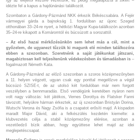
így az elejétől kezdve vezettünk, ez pedig megalapozta a sikert
–
idézte fel a kapus a hajdúnánási találkozót.
Szombaton a Gárdony-Pázmánd NKK érkezik Békéscsabára. A Fejér
vármegyei gárda a bajnokság 1. fordulóban az újonc Szeged
otthonában 33–24-re nyert, a hétközi Magyar Kupa-találkozón azonban
35–24-re kikapott a Komáromtól és búcsúzott a sorozattól.
– Az első hazai mérkőzésünkön sem lehet más a cél, mint a
győzelem, de ugyanezt tűzzük ki magunk elé minden találkozóra
ebben a szezonban. Szeretnénk a saját játékunkat játszani,
magabiztosan kell teljesítenünk védekezésben és támadásban is
–
fogalmazott Németh Kata.
A Gárdony-Pázmánd az előző szezonban a szoros középmezőnyben
a 11. helyen végzett, ugyan csak egy ponttal megelőzve a végül
búcsúzó SZISE-t, de az utolsó két fordulóban már nem forgott
veszélyben a bennmaradás. Első vendégünk keretében nyáron nem
volt nagy változás: két játékos, Vernes Dorottya és Flatsker Fanni
távozott, helyükre hárman érkeztek, az új szezonban Bristyán Dorina,
Wutschi Verona és Nagy Zsófia is a csapatot erősíti majd. A kispadon
maradt Major Dávid, aki a felkészülés kezdetén kiemelte: a
klubvezetés célja a stabil középmezőny elérése, azonban a
vezetőedző bízik abban, hogy együttese lehet majd az idei
meglepetéscsapat.