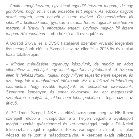
– Amikor megérkeztem, egy kicsit egyedül éreztem magam, de úgy
gondolom, hogy ez is csak erősebbé tett engem. Az edzőnk nagyon
sokat segített, mert beszéli a szerb nyelvet. Összességében jól
sikerült a beilleszkedés, gyorsan a csapat fontos tagjának érezhettem
magam. A lányok is elfogadtak engem, úgyhogy nagyon jól érzem
magam Békéscsabán
– tette hozzá a 24 éves játékos.
A Borsod SK-val és a DVSC fiataljaival szemben vívandó idegenbeli
összecsapások előtt a Szeged lesz az ellenfél a 2025-ös év utolsó
hazai találkozóján.
– Minden mérkőzésre ugyanúgy készülünk, de mindig az adott
ellenfélhez is próbáljuk egy kicsit igazítani a játékunkat. A Szeged
ellen is felkészültünk, tudjuk, hogy milyen teljesítményre képesek és
azt, hogy kik a meghatározó játékosaik. Ez a találkozó jó lehetőség
számunkra, hogy tovább fejlődjünk és önbizalmat szerezzünk.
Szerintem keményen és sokat dolgozunk, ha ezt megtesszük
szombaton a pályán is, akkor nem lehet probléma
– fogalmazott az
átlövő.
A PC Trade Szegedi NKE az előző szezonban még az NB II-ben
szerepelt: előbb a H-csoportban a 2. helyen végzett a Gyulasport
mögött tizenkét győzelemmel és két vereséggel, majd a Dél-Keleti
felsőházban végül megelőzte Békés vármegyei riválisát, az élen
végzett és feljutott a másodosztályba. A keretben akadt változás,