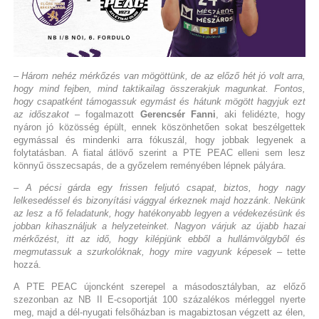
– Három nehéz mérkőzés van mögöttünk, de az előző hét jó volt arra,
hogy mind fejben, mind taktikailag összerakjuk magunkat. Fontos,
hogy csapatként támogassuk egymást és hátunk mögött hagyjuk ezt
az időszakot
– fogalmazott
Gerencsér Fanni
, aki felidézte, hogy
nyáron jó közösség épült, ennek köszönhetően sokat beszélgettek
egymással és mindenki arra fókuszál, hogy jobbak legyenek a
folytatásban. A fiatal átlövő szerint a PTE PEAC elleni sem lesz
könnyű összecsapás, de a győzelem reményében lépnek pályára.
– A pécsi gárda egy frissen feljutó csapat, biztos, hogy nagy
lelkesedéssel és bizonyítási vággyal érkeznek majd hozzánk. Nekünk
az lesz a fő feladatunk, hogy hatékonyabb legyen a védekezésünk és
jobban kihasználjuk a helyzeteinket. Nagyon várjuk az újabb hazai
mérkőzést, itt az idő, hogy kilépjünk ebből a hullámvölgyből és
megmutassuk a szurkolóknak, hogy mire vagyunk képesek
– tette
hozzá.
A PTE PEAC újoncként szerepel a másodosztályban, az előző
szezonban az NB II E-csoportját 100 százalékos mérleggel nyerte
meg, majd a dél-nyugati felsőházban is magabiztosan végzett az élen,