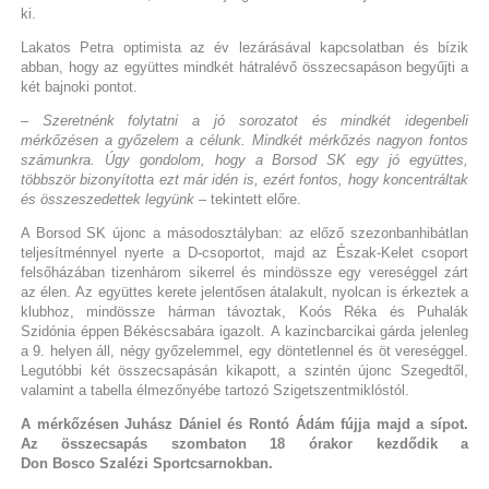
ki.
Lakatos Petra optimista az év lezárásával kapcsolatban és bízik
abban, hogy az együttes mindkét hátralévő összecsapáson begyűjti a
két bajnoki pontot.
– Szeretnénk folytatni a jó sorozatot és mindkét idegenbeli
mérkőzésen a győzelem a célunk. Mindkét mérkőzés nagyon fontos
számunkra. Úgy gondolom, hogy a Borsod SK egy jó együttes,
többször bizonyította ezt már idén is, ezért fontos, hogy koncentráltak
és összeszedettek legyünk
– tekintett előre.
A Borsod SK újonc a másodosztályban: az előző szezonbanhibátlan
teljesítménnyel nyerte a D-csoportot, majd az Észak-Kelet csoport
felsőházában tizenhárom sikerrel és mindössze egy vereséggel zárt
az élen. Az együttes kerete jelentősen átalakult, nyolcan is érkeztek a
klubhoz, mindössze hárman távoztak, Koós Réka és Puhalák
Szidónia éppen Békéscsabára igazolt. A kazincbarcikai gárda jelenleg
a 9. helyen áll, négy győzelemmel, egy döntetlennel és öt vereséggel.
Legutóbbi két összecsapásán kikapott, a szintén újonc Szegedtől,
valamint a tabella élmezőnyébe tartozó Szigetszentmiklóstól.
A mérkőzésen Juhász Dániel és Rontó Ádám fújja majd a sípot.
Az összecsapás szombaton 18 órakor kezdődik a
Don Bosco Szalézi Sportcsarnokban.