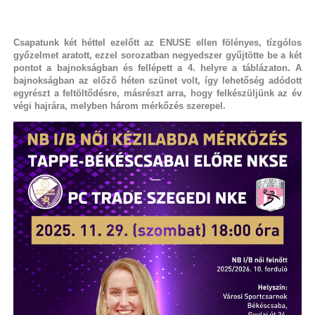
Csapatunk két héttel ezelőtt az ENUSE ellen fölényes, tízgólos
győzelmet aratott, ezzel sorozatban negyedszer gyűjtötte be a két
pontot a bajnokságban és fellépett a 4. helyre a táblázaton. A
bajnokságban az előző héten szünet volt, így lehetőség adódott
egyrészt a feltöltődésre, másrészt arra, hogy felkészüljünk az év
végi hajrára, melyben három mérkőzés szerepel.