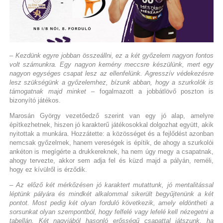
– Kezdünk egyre jobban összeállni, ez a két győzelem nagyon fontos
volt számunkra. Egy nagyon kemény meccsre készülünk, mert egy
nagyon egységes csapat lesz az ellenfelünk. Agresszív védekezésre
lesz szükségünk a győzelemhez, bízunk abban, hogy a szurkolók is
támogatnak majd minket
– fogalmazott a jobbátlövő poszton is
bizonyító játékos.
Marosán György vezetőedző szerint van egy jó alap, amelyre
építkezhetnek, hiszen jó karakterű játékosokkal dolgozhat együtt, akik
nyitottak a munkára. Hozzátette: a közösséget és a fejlődést azonban
nemcsak győzelmek, hanem vereségek is építik, de ahogy a szurkolói
ankéton is megígérte a drukkereknek, ha nem úgy megy a csapatnak,
ahogy tervezte, akkor sem adja fel és küzd majd a pályán, reméli,
hogy ez kívülről is érződik.
– Az előző két mérkőzésen jó karaktert mutattunk, jó mentalitással
léptünk pályára és mindkét alkalommal sikerült begyűjtenünk a két
pontot. Most pedig két olyan forduló következik, amely eldöntheti a
sorsunkat olyan szempontból, hogy felfelé vagy lefelé kell nézegetni a
tabellán. Két nagyjából hasonló erősségű csapattal játszunk, ha