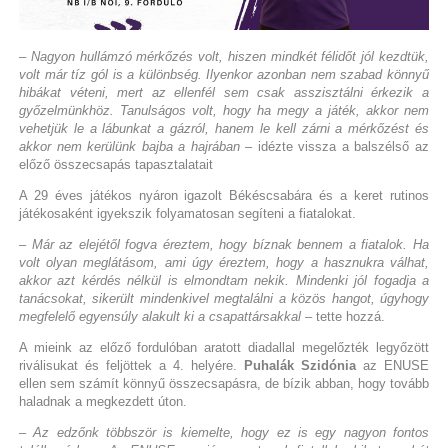
– Nagyon hullámzó mérkőzés volt, hiszen mindkét félidőt jól kezdtük,
volt már tíz gól is a különbség. Ilyenkor azonban nem szabad könnyű
hibákat véteni, mert az ellenfél sem csak asszisztálni érkezik a
győzelmünkhöz. Tanulságos volt, hogy ha megy a játék, akkor nem
vehetjük le a lábunkat a gázról, hanem le kell zárni a mérkőzést és
akkor nem kerülünk bajba a hajrában
– idézte vissza a balszélső az
előző összecsapás tapasztalatait
A 29 éves játékos nyáron igazolt Békéscsabára és a keret rutinos
játékosaként igyekszik folyamatosan segíteni a fiatalokat.
– Már az elejétől fogva éreztem, hogy bíznak bennem a fiatalok. Ha
volt olyan meglátásom, ami úgy éreztem, hogy a hasznukra válhat,
akkor azt kérdés nélkül is elmondtam nekik. Mindenki jól fogadja a
tanácsokat, sikerült mindenkivel megtalálni a közös hangot, úgyhogy
megfelelő egyensúly alakult ki a csapattársakkal
– tette hozzá.
A mieink az előző fordulóban aratott diadallal megelőzték legyőzött
riválisukat és feljöttek a 4. helyére.
Puhalák Szidónia
az ENUSE
ellen sem számít könnyű összecsapásra, de bízik abban, hogy tovább
haladnak a megkezdett úton.
– Az edzőnk többször is kiemelte, hogy ez is egy nagyon fontos