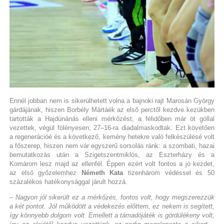
Ennél jobban nem is sikerülhetett volna a bajnoki rajt Marosán György
gárdájának, hiszen Borbély Mártáék az első perctől kezdve kezükben
tartották a Hajdúnánás elleni mérkőzést, a félidőben már öt góllal
vezettek, végül fölényesen, 27–16-ra diadalmaskodtak. Ezt követően
a regenerációé és a következő, kemény hetekre való felkészülésé volt
a főszerep, hiszen nem vár egyszerű sorsolás ránk: a szombati, hazai
bemutatkozás után a Szigetszentmiklós, az Eszterházy és a
Komárom lesz majd az ellenfél. Éppen ezért volt fontos a jó kezdet,
az első győzelemhez
Németh Kata
tizenhárom védéssel és 50
százalékos hatékonysággal járult hozzá.
– Nagyon jól sikerült ez a mérkőzés, fontos volt, hogy megszerezzük
a két pontot. Jól működött a védekezés előttem, ez nekem is segített,
így könnyebb dolgom volt. Emellett a támadójáték is gördülékeny volt,