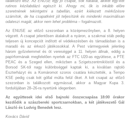
találkozó lesz. Az ENUSE egy jó csapat, sok fiatallal, akiket egy-két
rutinos kézilabdázó egészít ki. Ahogy mi, ők is inkább előre
szeretnének tekintgetni a tabellán, ezért kiélezett mérkőzésre
számítok, de ha csapatként jól teljesítünk és mindenki maximálisan
odateszi magát, akkor nem lehet probléma
– fogalmazott.
Az ENUSE az előző szezonban a középmezőnyben, a 8. helyen
végzett. A csapat jelentősen átalakult a nyáron, a szakmai stáb pedig
teljesen új koncepciót indított el védekezésben és támadásban is a
maradó és az érkező játékosokkal. A Pest vármegyeiek jelenleg
három győzelemmel és öt vereséggel a 11. helyen állnak, eddig a
papírformának megfelelően nyertek az FTC U20-as együttese, a PTE
PEAC és a Szeged ellen, miközben a Szigetszentmiklóstól és a
Borsod SK-tól nagy különbséggel kaptak ki, a kiválóan rajtoló
Eszterházyt és a Komáromot szoros csatára késztették, a Tempo
KSE pedig csak két góllal múlta felül őket. A két csapat az előző
szezonban is találkozott egymással, akkor a Magyar Kupa 3.
fordulójában 28–26-ra nyertünk idegenben.
Az együttesek idei első bajnoki összecsapása 18:00 órakor
kezdődik a szászbereki sportcsarnokban, a két játékvezető Gál
László és Ludvig Benedek lesz.
Kovács Dávid