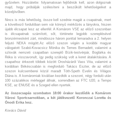
győzelem. Hozzátette: folyamatosan fejlődniük kell, azon dolgoznak
majd, hogy próbálják szélesíteni a beszűkült lehetőségeiket a
közeljövőben.
Nincs is más lehetőség, össze kell szednie magát a csapatnak, mert
a következő fordulóban sem vár könnyű mérkőzés a lányokra, hiszen
újabb élcsapat lesz az ellenfél. A Komárom VSE az előző szezonban
is élcsapatnak számított, sőt, története legjobb szereplésével
bronzérmesként zárt, mindössze három ponttal lemaradva a 2. helyen
feljutó NEKA mögött.Az előző szezon végén a korábbi magyar
válogatott Szabó-Kovacsicz Mónika és Temes Bernadett, valamint a
szlovák nemzeti csapatban szereplő Bízik-testvérpár, Boglárka és
Réka is visszavonult, így pedig szükség volt a keret átalakítására. A
csapathoz érkezett többek között Orosházáról Vass Vita, valamint a
korábban Békéscsabán is megforduló Takács Eszter, de az előző
szezon kulcsemberei közül maradt Tóth-Speth Evelin és Világos
Diána is. A komáromiak kiválóan kezdték a szezont, négy forduló után
100 százalékos mérleggel állnak, sorrendben az FTC U20, a Tempo
KSE, az ENUSE és a Szeged ellen nyertek.
Az összecsapás szombaton 18:00 órakor kezdődik a Komárom
Városi Sportcsarnokban, a két játékvezető Koronczai Loretta és
Ónodi Erika lesz.
Kovács Dávid