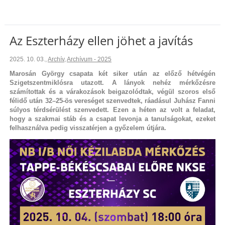
Az Eszterházy ellen jöhet a javítás
2025. 10. 03.
,
Archív
,
Archívum - 2025
Marosán György csapata két siker után az előző hétvégén
Szigetszentmiklósra utazott. A lányok nehéz mérkőzésre
számítottak és a várakozások beigazolódtak, végül szoros első
félidő után 32–25-ös vereséget szenvedtek, ráadásul Juhász Fanni
súlyos térdsérülést szenvedett. Ezen a héten az volt a feladat,
hogy a szakmai stáb és a csapat levonja a tanulságokat, ezeket
felhasználva pedig visszatérjen a győzelem útjára.