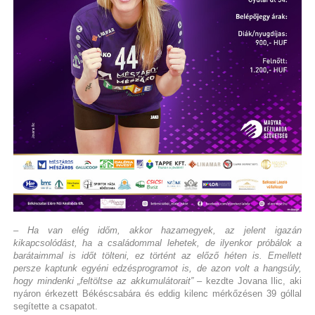
– Ha van elég időm, akkor hazamegyek, az jelent igazán
kikapcsolódást, ha a családommal lehetek, de ilyenkor próbálok a
barátaimmal is időt tölteni, ez történt az előző héten is. Emellett
persze kaptunk egyéni edzésprogramot is, de azon volt a hangsúly,
hogy mindenki „feltöltse az akkumulátorait”
– kezdte Jovana Ilic, aki
nyáron érkezett Békéscsabára és eddig kilenc mérkőzésen 39 góllal
segítette a csapatot.