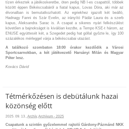
tízen érkeztek a játékoskeretbe, öten pedig NB I-es csapattól, többek
között éppen Békéscsabáról a fiatal kapus, Lovas Dóra, aki már az
élvonalban is bemutatkozhatott. Az egriekhez igazolt két beálló,
Hadnagy Fanni és Szár Evelin, az irányító Pádár Laura és a szerb
kapus, Aleksandra Sarac is. A csapat a sikeres nyári felkészülést
követően a bajnokságot is kiválóan kezdte, a Tempo KSE-t három, az
ENUSE együttesét két, a Szegedet pedig hat góllal győzte le, így 100
százalékos mérleggel várja a békéscsabai utazást.
A találkozó szombaton 18:00 órakor kezdődik a Városi
Sportcsarnokban, a két játékvezető Harsányi Milán és Magyar
Péter lesz.
Kovács Dávid
Tétmérkőzésen is debütálunk hazai
közönség előtt
2025. 09. 13.
,
Archív
,
Archívum - 2025
Csapatunk a szintén győzelemmel rajtoló Gárdony-Pázmánd NKK