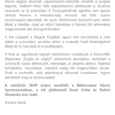
hiszen négyen távoztak, ugyanennyien érkeztek, emellett a szegedi
legenda, Vadkerti Attila több utánpótláskorú játékosnak is bizalmat
szavazott az új szezonban. A Tisza-partiaknak egyelőre nem igazán
sikerült felvenni a másodosztály ritmusát: bár több szoros
összecsapást játszottak, de nyolc mérkőzésen keresztül pont nélkül
álltak a tabellán, majd az előző fordulóban a Borsod SK otthonában
megszerezték idei első győzelmüket.
A két csapatot a Magyar Kupában ugyan már összehozta a sors
ebben a szezonban, azonban akkor a csabaiak fiatal tehetségekkel
álltak fel és harcolták ki a továbbjutást.
A klub az együttesek bajnoki mérkőzésén csatlakozik a Körösvidék
Alapítvány „Gyűjts és segíts!” elnevezésű akciójához, amelyben a
szervezők tartós élelmiszert, édességet, jó állapotú játékot, higiéniai
termékeket, írószereket, valamint meleg téli kiegészítőket várnak.
Azok a szurkolók, akik adománnyal érkeznek szombaton, ingyen
tekinthetik meg az összecsapást!
A mérkőzés 18:00 órakor kezdődik a Békéscsabai Városi
Sportcsarnokban, a két játékvezető Osvai Gréta és Rubint
Alexandra lesz majd.
Kovács Dávid