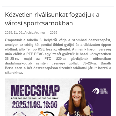
Közvetlen riválisunkat fogadjuk a
városi sportcsarnokban
2025. 11. 06.
,
Archív
,
Archívum - 2025
Csapatunk a tabella 6. helyéről várja a szombati összecsapást,
amelyen az eddig két ponttal többet gyűjtő és a táblázaton éppen
előttünk álló Tempo KSE lesz az ellenfél. A mieink három vereség
után előbb a PTE PEAC együttesét győzték le hazai környezetben
36–25-re, majd az FTC U20-as gárdájának otthonában
diadalmaskodtak szintén tizenegy góllal, 39–28-ra. Baráth
Berta ezen a két összecsapáson tizenkét találattal járult hozzá a
sikerekhez.