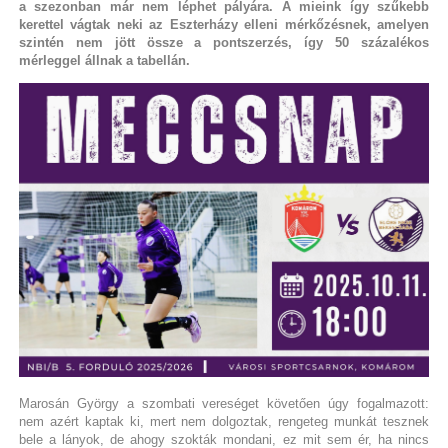
a szezonban már nem léphet pályára. A mieink így szűkebb
kerettel vágtak neki az Eszterházy elleni mérkőzésnek, amelyen
szintén nem jött össze a pontszerzés, így 50 százalékos
mérleggel állnak a tabellán.
Marosán György a szombati vereséget követően úgy fogalmazott:
nem azért kaptak ki, mert nem dolgoztak, rengeteg munkát tesznek
bele a lányok, de ahogy szokták mondani, ez mit sem ér, ha nincs