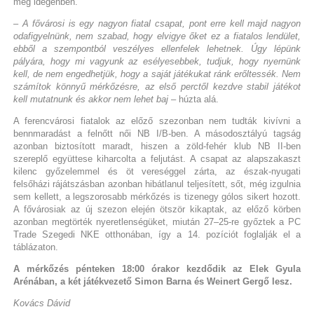
meg idegenben.
– A fővárosi is egy nagyon fiatal csapat, pont erre kell majd nagyon
odafigyelnünk, nem szabad, hogy elvigye őket ez a fiatalos lendület,
ebből a szempontból veszélyes ellenfelek lehetnek. Úgy lépünk
pályára, hogy mi vagyunk az esélyesebbek, tudjuk, hogy nyernünk
kell, de nem engedhetjük, hogy a saját játékukat ránk erőltessék. Nem
számítok könnyű mérkőzésre, az első perctől kezdve stabil játékot
kell mutatnunk és akkor nem lehet baj
– húzta alá.
A ferencvárosi fiatalok az előző szezonban nem tudták kivívni a
bennmaradást a felnőtt női NB I/B-ben. A másodosztályú tagság
azonban biztosított maradt, hiszen a zöld-fehér klub NB II-ben
szereplő együttese kiharcolta a feljutást. A csapat az alapszakaszt
kilenc győzelemmel és öt vereséggel zárta, az észak-nyugati
felsőházi rájátszásban azonban hibátlanul teljesített, sőt, még izgulnia
sem kellett, a legszorosabb mérkőzés is tizenegy gólos sikert hozott.
A fővárosiak az új szezon elején ötször kikaptak, az előző körben
azonban megtörték nyeretlenségüket, miután 27–25-re győztek a PC
Trade Szegedi NKE otthonában, így a 14. pozíciót foglalják el a
táblázaton.
A mérkőzés pénteken 18:00 órakor kezdődik az Elek Gyula
Arénában, a két játékvezető Simon Barna és Weinert Gergő lesz.
Kovács Dávid