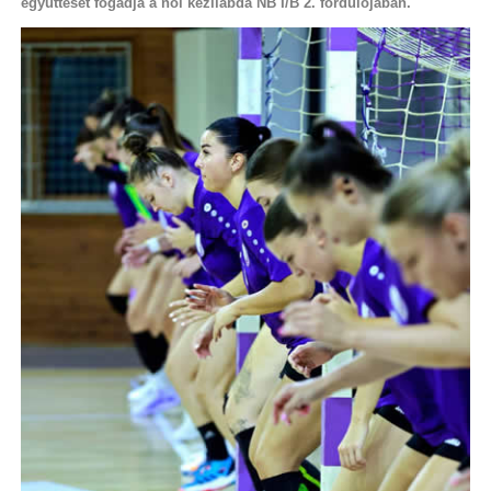
együttesét fogadja a női kézilabda NB I/B 2. fordulójában.