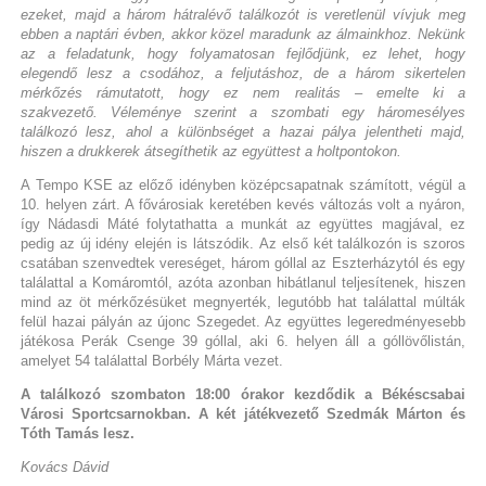
ezeket, majd a három hátralévő találkozót is veretlenül vívjuk meg
ebben a naptári évben, akkor közel maradunk az álmainkhoz. Nekünk
az a feladatunk, hogy folyamatosan fejlődjünk, ez lehet, hogy
elegendő lesz a csodához, a feljutáshoz, de a három sikertelen
mérkőzés rámutatott, hogy ez nem realitás – emelte ki a
szakvezető. Véleménye szerint a szombati egy háromesélyes
találkozó lesz, ahol a különbséget a hazai pálya jelentheti majd,
hiszen a drukkerek átsegíthetik az együttest a holtpontokon.
A Tempo KSE az előző idényben középcsapatnak számított, végül a
10. helyen zárt. A fővárosiak keretében kevés változás volt a nyáron,
így Nádasdi Máté folytathatta a munkát az együttes magjával, ez
pedig az új idény elején is látszódik. Az első két találkozón is szoros
csatában szenvedtek vereséget, három góllal az Eszterházytól és egy
találattal a Komáromtól, azóta azonban hibátlanul teljesítenek, hiszen
mind az öt mérkőzésüket megnyerték, legutóbb hat találattal múlták
felül hazai pályán az újonc Szegedet. Az együttes legeredményesebb
játékosa Perák Csenge 39 góllal, aki 6. helyen áll a góllövőlistán,
amelyet 54 találattal Borbély Márta vezet.
A találkozó szombaton 18:00 órakor kezdődik a Békéscsabai
Városi Sportcsarnokban. A két játékvezető Szedmák Márton és
Tóth Tamás lesz.
Kovács Dávid