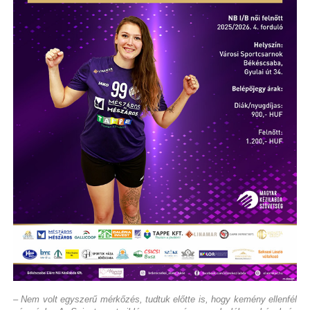
– Nem volt egyszerű mérkőzés, tudtuk előtte is, hogy kemény ellenfél