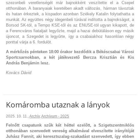
szezonbeli veretlenségét már bajnokként veszítette el a Csepel
otthonában. A baranyaiak keretében akadt változás, hárman távoztak
és hatan érkeztek, a kispadon azonban Székely Katalin folytathatta a
munkát. Az együttes négy idegenbeli túrával indította a bajnokságot, a
Borsod SK-tól, a Tempo KSE-től és az ENUSE-tól ugyan kikapott, de
a Ferencváros fiataljait legyőzte, majd a hazai debütáláson egy másik
újoncot, a Szegedet is legyűrte, így a csabaiakhoz hasonlóan négy
ponttal várja a 6. fordulót.
A mérkőzés pénteken 18:00 órakor kezdődik a Békéscsabai Városi
Sportcsarnokban, a két játékvezető Bercza Krisztián és Kis
András Benjámin lesz.
Kovács Dávid
Komáromba utaznak a lányok
2025. 10. 11.
,
Archív
,
Archívum - 2025
Felnőtt csapatunk szűk két héttel ezelőtt, a Szigetszentmiklós
otthonában szenvedett vereség alkalmával elveszítette irányítóját
Juhász Fannit, aki keresztszalag-szakadást szenvedett, így ebben