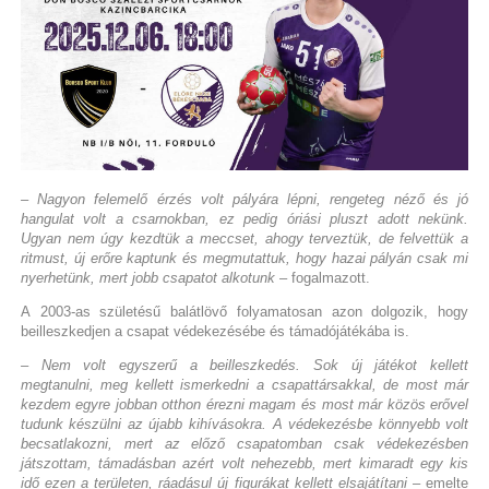
– Nagyon felemelő érzés volt pályára lépni, rengeteg néző és jó
hangulat volt a csarnokban, ez pedig óriási pluszt adott nekünk.
Ugyan nem úgy kezdtük a meccset, ahogy terveztük, de felvettük a
ritmust, új erőre kaptunk és megmutattuk, hogy hazai pályán csak mi
nyerhetünk, mert jobb csapatot alkotunk
– fogalmazott.
A 2003-as születésű balátlövő folyamatosan azon dolgozik, hogy
beilleszkedjen a csapat védekezésébe és támadójátékába is.
– Nem volt egyszerű a beilleszkedés. Sok új játékot kellett
megtanulni, meg kellett ismerkedni a csapattársakkal, de most már
kezdem egyre jobban otthon érezni magam és most már közös erővel
tudunk készülni az újabb kihívásokra. A védekezésbe könnyebb volt
becsatlakozni, mert az előző csapatomban csak védekezésben
játszottam, támadásban azért volt nehezebb, mert kimaradt egy kis
idő ezen a területen, ráadásul új figurákat kellett elsajátítani
– emelte