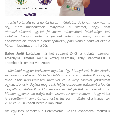
– Talán korán jött ez a nehéz három mérkőzés, de lehet, hogy nem is
baj, mert mindenkinek felnyitotta a szemét, hogy nem
támaszkodhatunk egy-két játékosra, mindenkinek felelősséget kell
vállalnia. Nagyon kellett a pécsiek elleni győzelem, önbizalmat
szerezhettünk, ebből is tudunk építkezni, pozitívabb a hangulat ezen a
héten
– fogalmazott a hálóőr.
Balog Judit
korábban már két szezont töltött a klubnál, azonban
amennyire ismerős volt a közeg számára, annyi változással is
szembesült, amikor visszatért.
– Mindenki nagyon kedvesen fogadott, így könnyű volt beilleszkedni
és felvenni a ritmust. Mióta legutóbb itt játszottam, átalakult a csapat,
talán csak Kiss-Walfisch Mercivel és Kukely Klárival játszottam
együtt, Bencsik Bojána még csak feljárt edzésekre fiatalként a felnőtt
csapathoz, átalakult a klubvezetés és felújították a csarnokot is.
Minden ugyanaz, de mégis más, viszont az nem változott, hogy akkor
is szerettem itt lenni és ez most is így van
– idézte fel a kapus, aki
2018 és 2020 között védte a kapunkat.
Az együttes pénteken a Ferencváros U20-as csapatával mérkőzik