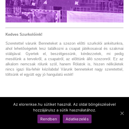
Kedves Szurkolóink!
Szeretettel várunk Benneteket a szezon előtti szurkolói ankétunkra,
ahol lehetőségetek lesz találkozni a csapat játékosaival és szakmai
stábjával. Gyertek el, beszélgessünk, kérdezzetek, mi pedig
mesélünk a tervekről, a csapatról, az előttünk álló szezonról. Ez az
alkalom nemcsak rólunk szól, hanem Rólatok is, hiszen nélkületek
nincs igazi lila-fehér kézilabda! Várunk benneteket nagy szeretettel,
töltsünk el együtt egy jó hangulatú estét!
Az elorenkse.hu sütiket használ. Az oldal böngészésével
hozzájárulsz a sütik használatához.
« Előző
1
2
3
4
5
…
78
Következő »
Rendben
Adatkezelés