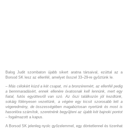
Balog Judit szombaton újabb sikert aratna társaival, ezúttal az a
Borsod SK lesz az ellenfél, amelyet ősszel 33–29-re győztünk le.
– Más célokért küzd a két csapat, mi a bronzéremért, az ellenfél pedig
a bennmaradásért, ennek ellenére óvatosnak kell lennünk, mert egy
fiatal, futós együttesről van szó. Az őszi találkozón jól kezdtünk,
sokáig fölényesen vezettünk, a végére egy kicsit szorosabb lett a
végeredmény, de összességében magabiztosan nyertünk és most is
hasonlóra számítok, szeretnénk begyűjteni az újabb két bajnoki pontot
– fogalmazott a kapus.
A Borsod SK jelenleg nyolc győzelemmel, egy döntetlennel és tizenhat