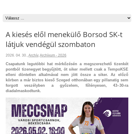
A kiesés elől menekülő Borsod SK-t
látjuk vendégül szombaton
2026. 04. 30.
,
Archív
,
Archívum - 2026
Csapatunk legutóbbi hat mérkőzésén a megszerezhető tizenkét
pontból tizenegyet begyűjtött, öt siker mellett csak a TempoKSE
elleni döntetlen alkalmával nem jött össze a siker. Az előző
körben a már biztos kieső Szeged otthonában egy pillanatig sem
forgott veszélyben a győzelem, főlényesen, 43–30-ra
diadalmaskodtunk.