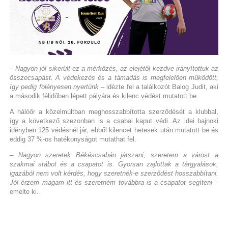
– Nagyon jól sikerült ez a mérkőzés, az elejétől kezdve irányítottuk az
összecsapást. A védekezés és a támadás is megfelelően működött,
így pedig fölényesen nyertünk
– idézte fel a találkozót Balog Judit, aki
a második félidőben lépett pályára és kilenc védést mutatott be.
A hálóőr a közelmúltban meghosszabbította szerződését a klubbal,
így a következő szezonban is a csabai kaput védi. Az idei bajnoki
idényben 125 védésnél jár, ebből kilencet hetesek után mutatott be és
eddig 37 %-os hatékonyságot mutathat fel.
– Nagyon szeretek Békéscsabán játszani, szeretem a várost a
szakmai stábot és a csapatot is. Gyorsan zajlottak a tárgyalások,
igazából nem volt kérdés, hogy szeretnék-e szerződést hosszabbítani.
Jól érzem magam itt és szeretném továbbra is a csapatot segíteni
–
emelte ki.