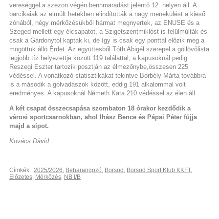
vereséggel a szezon végén bennmaradást jelentő 12. helyen áll. A
barcikaiak az elmúlt hetekben elindították a nagy menekülést a kieső
zónából, négy mérkőzésükből hármat megnyertek, az ENUSE és a
Szeged mellett egy élcsapatot, a Szigetszentmiklóst is felülmúlták és
csak a Gárdonytól kaptak ki, de így is csak egy ponttal előzik meg a
mögöttük álló Érdet. Az együttesből Tóth Abigél szerepel a góllövőlista
legjobb tíz helyezettje között 119 találattal, a kapusoknál pedig
Reszegi Eszter tartozik posztján az élmezőnybe,összesen 225
védéssel. A vonatkozó statisztikákat tekintve Borbély Márta továbbra
is a második a gólvadászok között, eddig 191 alkalommal volt
eredményes. A kapusoknál Németh Kata 210 védéssel az élen áll.
A két csapat összecsapása szombaton 18 órakor kezdődik a
városi sportcsarnokban, ahol Ihász Bence és Pápai Péter fújja
majd a sípot.
Kovács Dávid
Címkék:
2025/2026
,
Beharangozó
,
Borsod
,
Borsod Sport Klub KKFT
,
Előzetes
,
Mérkőzés
,
NB I/B