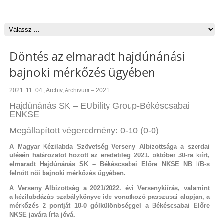
Döntés az elmaradt hajdúnánási
bajnoki mérkőzés ügyében
2021. 11. 04.
,
Archív
,
Archívum – 2021
Hajdúnánás SK – EUbility Group-Békéscsabai
ENKSE
Megállapított végeredmény: 0-10 (0-0)
A Magyar Kézilabda Szövetség Verseny Albizottsága a szerdai
ülésén határozatot hozott az eredetileg 2021. október 30-ra kiírt,
elmaradt Hajdúnánás SK – Békéscsabai Előre NKSE NB I/B-s
felnőtt női bajnoki mérkőzés ügyében.
A Verseny Albizottság a 2021/2022. évi Versenykiírás, valamint
a kézilabdázás szabálykönyve ide vonatkozó passzusai alapján, a
mérkőzés 2 pontját 10-0 gólkülönbséggel a Békéscsabai Előre
NKSE javára írta jóvá.