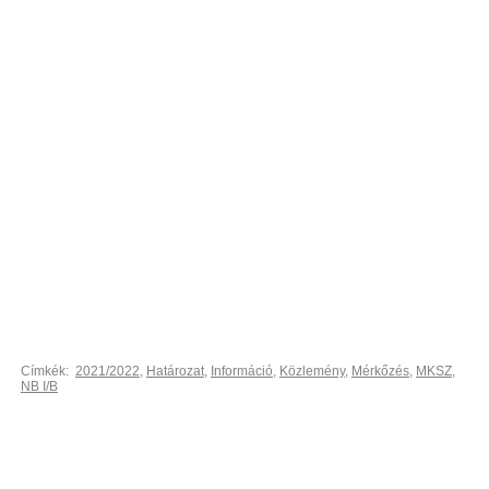
Címkék:
2021/2022
,
Határozat
,
Információ
,
Közlemény
,
Mérkőzés
,
MKSZ
,
NB I/B