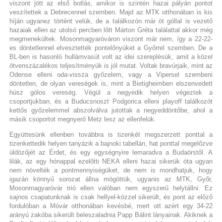
viszont jött az első botlás, amikor is szintén hazai pályán pontot
veszítettek a Debrecennel szemben. Majd az MTK otthonában is kis
híján ugyanez történt velük, de a találkozón már öt góllal is vezető
hazaiak ellen az utolsó percben lőtt Márton Gréta találattal akkor még
megmenekültek. Mosonmagyaróváron viszont már nem, így a 22-22-
es döntetlennel elvesztették pontelőnyüket a Győrrel szemben. De a
BL-ben is hasonló hullámvasút volt az idei szereplésük, amit a közel
ötvenszázalékos teljesítményük is jól mutat. Voltak bravúrjaik, mint az
Odense elleni oda-vissza győzelem, vagy a Vipersel szembeni
döntetlen, de olyan vereségek is, mint a Bietigheimben elszenvedett
húsz gólos vereség. Végül a negyedik helyen végeztek a
csoportjukban, és a Buducsnoszt Podgorica elleni playoff találkozót
kettős győzelemmel abszolválva jutottak a negyeddöntőbe, ahol a
másik csoportot megnyerő Metz lesz az ellenfelük.
Együttesünk ellenben továbbra is tizenkét megszerzett ponttal a
tizenkettedik helyen tanyázik a bajnoki tabellán, hat ponttal megelőzve
üldözőjét az Érdet, és egy egységnyire lemaradva a Budaörstől. A
lilák, az egy hónappal ezelőtti NEKA elleni hazai sikerük óta ugyan
nem növelték a pontmennyiségüket, de nem is mondhatjuk, hogy
igazán könnyű sorozat állna mögöttük, ugyanis az MTK, Győr,
Mosonmagyaróvár trió ellen valóban nem egyszerű helytállni. Ez
sajnos csapatunknak is csak hellyel-közzel sikerült, és pont az előző
fordulóban a Móvár otthonában kevésbé, mert ott azért egy 34-22
arányú zakóba sikerült beleszaladnia Papp Bálint lányainak. Akiknek a