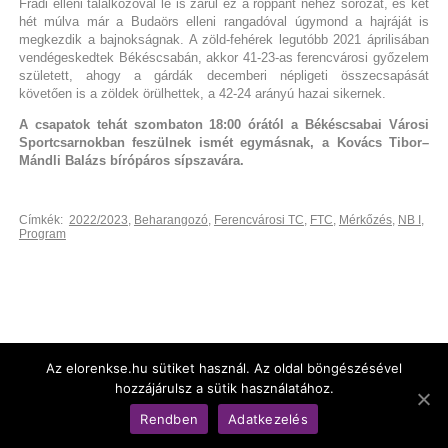
Fradi elleni találkozóval le is zárul ez a roppant nehéz sorozat, és két
hét múlva már a Budaörs elleni rangadóval úgymond a hajráját is
megkezdik a bajnokságnak. A zöld-fehérek legutóbb 2021 áprilisában
vendégeskedtek Békéscsabán, akkor 41-23-as ferencvárosi győzelem
született, ahogy a gárdák decemberi népligeti összecsapását
követően is a zöldek örülhettek, a 42-24 arányú hazai sikernek.
A csapatok tehát szombaton 18:00 órától a Békéscsabai Városi
Sportcsarnokban feszülnek ismét egymásnak, a Kovács Tibor–
Mándli Balázs bírópáros sípszavára.
Címkék:
2022/2023
,
Beharangozó
,
Ferencvárosi TC
,
FTC
,
Mérkőzés
,
NB I
,
Program
Az elorenkse.hu sütiket használ. Az oldal böngészésével
hozzájárulsz a sütik használatához.
© Békéscsabai Előre Női Kézilabda Kft.
Rendben
Adatkezelés