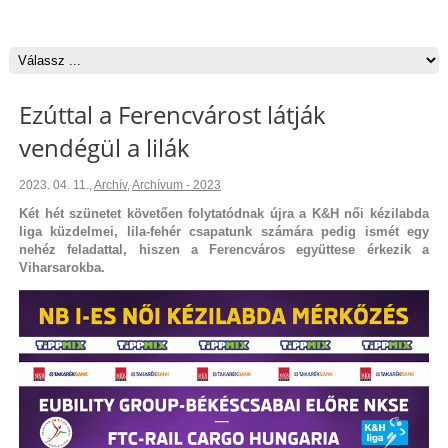
Ezúttal a Ferencvárost látják
vendégül a lilák
2023. 04. 11.
,
Archív
,
Archívum - 2023
Két hét szünetet követően folytatódnak újra a K&H női kézilabda
liga küzdelmei, lila-fehér csapatunk számára pedig ismét egy
nehéz feladattal, hiszen a Ferencváros együttese érkezik a
Viharsarokba.