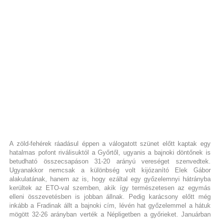
A zöld-fehérek ráadásul éppen a válogatott szünet előtt kaptak egy
hatalmas pofont riválisuktól a Győrtől, ugyanis a bajnoki döntőnek is
betudható összecsapáson 31-20 arányú vereséget szenvedtek.
Ugyanakkor nemcsak a különbség volt kijózanító Elek Gábor
alakulatának, hanem az is, hogy ezáltal egy győzelemnyi hátrányba
kerültek az ETO-val szemben, akik így természetesen az egymás
elleni összevetésben is jobban állnak. Pedig karácsony előtt még
inkább a Fradinak állt a bajnoki cím, lévén hat győzelemmel a hátuk
mögött 32-26 arányban verték a Népligetben a győrieket. Januárban