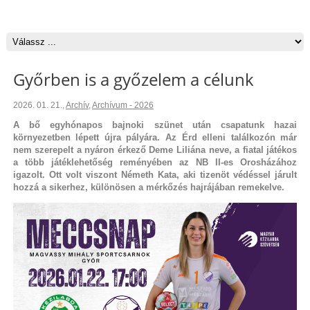
Győrben is a győzelem a célunk
2026. 01. 21.
,
Archív
,
Archívum - 2026
A bő egyhónapos bajnoki szünet után csapatunk hazai
környezetben lépett újra pályára. Az Érd elleni találkozón már
nem szerepelt a nyáron érkező Deme Liliána neve, a fiatal játékos
a több játéklehetőség reményében az NB II-es Orosházához
igazolt. Ott volt viszont Németh Kata, aki tizenöt védéssel járult
hozzá a sikerhez, különösen a mérkőzés hajrájában remekelve.