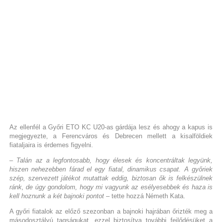
Az ellenfél a Győri ETO KC U20-as gárdája lesz és ahogy a kapus is
megjegyezte, a Ferencváros és Debrecen mellett a kisalföldiek
fiataljaira is érdemes figyelni.
– Talán az a legfontosabb, hogy élesek és koncentráltak legyünk,
hiszen nehezebben fárad el egy fiatal, dinamikus csapat. A győriek
szép, szervezett játékot mutattak eddig, biztosan ők is felkészülnek
ránk, de úgy gondolom, hogy mi vagyunk az esélyesebbek és haza is
kell hoznunk a két bajnoki pontot
– tette hozzá Németh Kata.
A győri fiatalok az előző szezonban a bajnoki hajrában őrizték meg a
másodosztályú tagságukat, ezzel biztosítva további fejlődésüket a