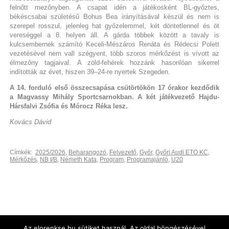
felnőtt mezőnyben. A csapat idén a játékosként BL-győztes,
békéscsabai születésű Bohus Bea irányításával készül és nem is
szerepel rosszul, jelenleg hat győzelemmel, két döntetlennel és öt
vereséggel a 8. helyen áll. A gárda többek között a tavaly is
kulcsembernek számító Keceli-Mészáros Renáta és Rédecsi Polett
vezetésével nem vall szégyent, több szoros mérkőzést is vívott az
élmezőny tagjaival. A zöld-fehérek hozzánk hasonlóan sikerrel
indították az évet, hiszen 39–24-re nyertek Szegeden.
A 14. forduló első összecsapása csütörtökön 17 órakor kezdődik
a Magvassy Mihály Sportcsarnokban. A két játékvezető Hajdu-
Hársfalvi Zsófia és Mórocz Réka lesz.
Kovács Dávid
Címkék:
2025/2026
,
Beharangozó
,
Felvezető
,
Győr
,
Győri Audi ETO KC
,
Mérkőzés
,
NB I/B
,
Németh Kata
,
Program
,
Programajánló
,
U20
Az elorenkse.hu sütiket használ. Az oldal böngészésével