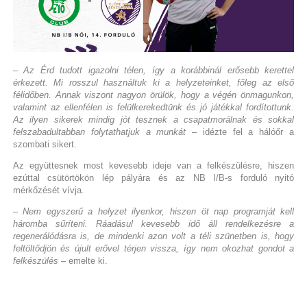
– Az Érd tudott igazolni télen, így a korábbinál erősebb kerettel
érkezett. Mi rosszul használtuk ki a helyzeteinket, főleg az első
félidőben. Annak viszont nagyon örülök, hogy a végén önmagunkon,
valamint az ellenfélen is felülkerekedtünk és jó játékkal fordítottunk.
Az ilyen sikerek mindig jót tesznek a csapatmorálnak és sokkal
felszabadultabban folytathatjuk a munkát
– idézte fel a hálóőr a
szombati sikert.
Az együttesnek most kevesebb ideje van a felkészülésre, hiszen
ezúttal csütörtökön lép pályára és az NB I/B-s forduló nyitó
mérkőzését vívja.
– Nem egyszerű a helyzet ilyenkor, hiszen öt nap programját kell
háromba sűríteni. Ráadásul kevesebb idő áll rendelkezésre a
regenerálódásra is, de mindenki azon volt a téli szünetben is, hogy
feltöltődjön és újult erővel térjen vissza, így nem okozhat gondot a
felkészülés
– emelte ki.