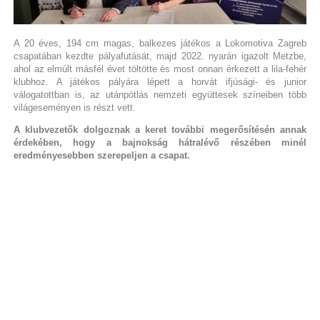
A 20 éves, 194 cm magas, balkezes játékos a Lokomotiva Zagreb
csapatában kezdte pályafutását, majd 2022. nyarán igazolt Metzbe,
ahol az elmúlt másfél évet töltötte és most onnan érkezett a lila-fehér
klubhoz. A játékos pályára lépett a horvát ifjúsági- és junior
válogatottban is, az utánpótlás nemzeti együttesek színeiben több
világeseményen is részt vett.
A klubvezetők dolgoznak a keret további megerősítésén annak
érdekében, hogy a bajnokság hátralévő részében minél
eredményesebben szerepeljen a csapat.