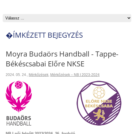
�ÍMKÉZETT BEJEGYZÉS
Moyra Budaörs Handball - Tappe-
Békéscsabai Előre NKSE
2024. 05. 24.
,
Mérkőzések
,
Mérkőzések – NB I 2023-2024
NB I női felnőtt 2023/2024. 26. forduló