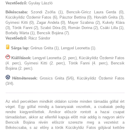
Vezetőedző:
Gyulay László
Békéscsaba:
Szondi Zsófia (1), Bencsik-Giricz Laura Gerda (0),
Kücükyildiz Özdemir Fatos (6), Pásztor Bettina (0), Horváth Gréta (3),
Gyimesi Kitti (0), Zagar Andela (0), Mayer Szabina (2), Kukely Klára
(3), Török Fanni (2), Szabó Dóra (0), Román Dorina (2), Csáki Lilla (1),
Borbély Márta (1), Bencsik Bojána (7).
Vezetőedző:
Rácz Sándor
Sárga lap:
Grénus Gréta (1), Lengyel Leonetta (1).
Kiállítások:
Lengyel Leonetta (2. perc), Kücükyildiz Özdemir Fatos
(4. perc), Gyimesi Kitti (2. perc), Török Fanni (4. perc), Bencsik
Bojána (2. perc).
Hétméteresek:
Grosics Gréta (5/6), Kücükyildiz Özdemir Fatos
(3/4).
Az első percekben mindkét oldalon szinte minden támadás góllal ért
véget. Egy góllal mindig a baranyaiak vezettek, a csabaiak pedig
rendre kiegyenlítettek. Amikor először rontott a hazai csapat
támadásban, akkor az ellenfél kapuja előtt már addig is nagyon aktív
Bencsik Bojána révén először szerezte meg a vezetést a
Békéscsaba, s az előny a török Kücükyldiz Fatos góljával kettőre