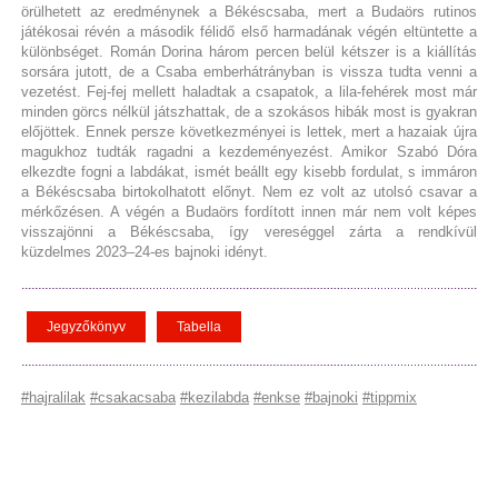
örülhetett az eredménynek a Békéscsaba, mert a Budaörs rutinos
játékosai révén a második félidő első harmadának végén eltüntette a
különbséget. Román Dorina három percen belül kétszer is a kiállítás
sorsára jutott, de a Csaba emberhátrányban is vissza tudta venni a
vezetést. Fej-fej mellett haladtak a csapatok, a lila-fehérek most már
minden görcs nélkül játszhattak, de a szokásos hibák most is gyakran
előjöttek. Ennek persze következményei is lettek, mert a hazaiak újra
magukhoz tudták ragadni a kezdeményezést. Amikor Szabó Dóra
elkezdte fogni a labdákat, ismét beállt egy kisebb fordulat, s immáron
a Békéscsaba birtokolhatott előnyt. Nem ez volt az utolsó csavar a
mérkőzésen. A végén a Budaörs fordított innen már nem volt képes
visszajönni a Békéscsaba, így vereséggel zárta a rendkívül
küzdelmes 2023–24-es bajnoki idényt.
Jegyzőkönyv
Tabella
#hajralilak
#csakacsaba
#kezilabda
#enkse
#bajnoki
#tippmix