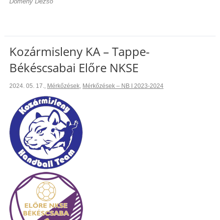
Dömény Dezső
Kozármisleny KA – Tappe-
Békéscsabai Előre NKSE
2024. 05. 17.
,
Mérkőzések
,
Mérkőzések – NB I 2023-2024