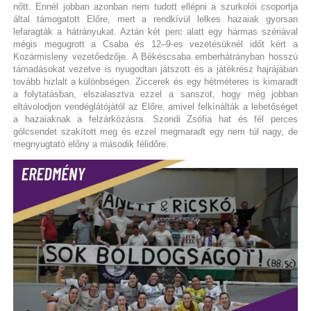
nőtt. Ennél jobban azonban nem tudott ellépni a szurkolói csoportja
által támogatott Előre, mert a rendkívül lelkes hazaiak gyorsan
lefaragták a hátrányukat. Aztán két perc alatt egy hármas szériával
mégis megugrott a Csaba és 12–9-es vezetésüknél időt kért a
Kozármisleny vezetőedzője. A Békéscsaba emberhátrányban hosszú
támadásokat vezetve is nyugodtan játszott és a játékrész hajrájában
tovább hizlalt a különbségen. Ziccerek és egy hétméteres is kimaradt
a folytatásban, elszalasztva ezzel a sanszot, hogy még jobban
eltávolodjon vendéglátójától az Előre, amivel felkínálták a lehetőséget
a hazaiaknak a felzárkózásra. Szondi Zsófia hat és fél perces
gólcsendet szakított meg és ezzel megmaradt egy nem túl nagy, de
megnyugtató előny a második félidőre.