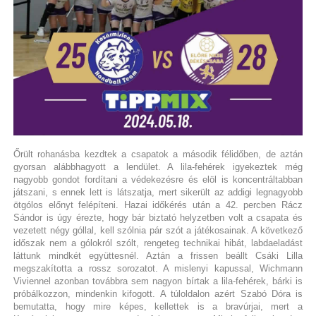
Őrült rohanásba kezdtek a csapatok a második félidőben, de aztán
gyorsan alábbhagyott a lendület. A lila-fehérek igyekeztek még
nagyobb gondot fordítani a védekezésre és elöl is koncentráltabban
játszani, s ennek lett is látszatja, mert sikerült az addigi legnagyobb
ötgólos előnyt felépíteni. Hazai időkérés után a 42. percben Rácz
Sándor is úgy érezte, hogy bár biztató helyzetben volt a csapata és
vezetett négy góllal, kell szólnia pár szót a játékosainak. A következő
időszak nem a gólokról szólt, rengeteg technikai hibát, labdaeladást
láttunk mindkét együttesnél. Aztán a frissen beállt Csáki Lilla
megszakította a rossz sorozatot. A mislenyi kapussal, Wichmann
Viviennel azonban továbbra sem nagyon bírtak a lila-fehérek, bárki is
próbálkozzon, mindenkin kifogott. A túloldalon azért Szabó Dóra is
bemutatta, hogy mire képes, kellettek is a bravúrjai, mert a