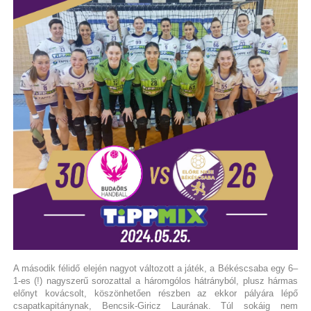
A második félidő elején nagyot változott a játék, a Békéscsaba egy 6–
1-es (!) nagyszerű sorozattal a háromgólos hátrányból, plusz hármas
előnyt kovácsolt, köszönhetően részben az ekkor pályára lépő
csapatkapitánynak, Bencsik-Giricz Laurának. Túl sokáig nem