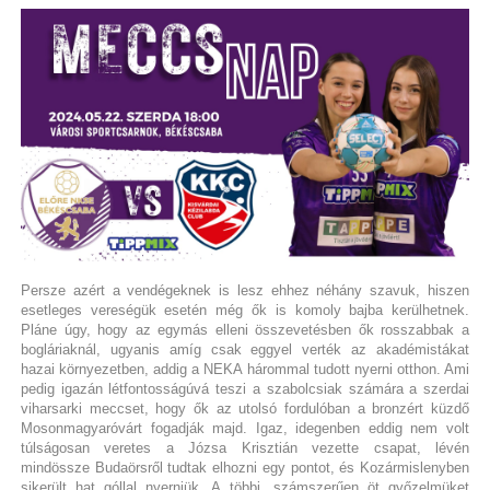
Persze azért a vendégeknek is lesz ehhez néhány szavuk, hiszen
esetleges vereségük esetén még ők is komoly bajba kerülhetnek.
Pláne úgy, hogy az egymás elleni összevetésben ők rosszabbak a
bogláriaknál, ugyanis amíg csak eggyel verték az akadémistákat
hazai környezetben, addig a NEKA hárommal tudott nyerni otthon. Ami
pedig igazán létfontosságúvá teszi a szabolcsiak számára a szerdai
viharsarki meccset, hogy ők az utolsó fordulóban a bronzért küzdő
Mosonmagyaróvárt fogadják majd. Igaz, idegenben eddig nem volt
túlságosan veretes a Józsa Krisztián vezette csapat, lévén
mindössze Budaörsről tudtak elhozni egy pontot, és Kozármislenyben
sikerült hat góllal nyerniük. A többi, számszerűen öt győzelmüket