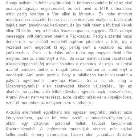
Ahogy nyilván lila-fehér együttesünk is körömszakadtáig küzd az első
osztályú tagsága megőrzéséért, és ezt mind az MTK otthonában,
mind pedig szerdán a Vác ellen is láthattuk. És noha mindkét
mérkőzésben abszolút benne volt a pontszerzés esélye, a találkozók
hajrája nem lányainknak kedvezett, és így múlt héten a fővárosi kékek
ellen 28-25-ös, még a hétközi összecsapáson, egygólos 23-22 arányú
vereséggel volt kénytelen beérni a Rác-csapat. Pedig a szerdai hazai
derbin már az elejétől rendkívül agilisan játszottak a lilák, így a
vezetést sem engedték ki egy percig sem a kezükből az első
játékrészben. Csak a fordulás után tudta egy nagyon rövid időre
megfordítani az eredményt a Vác, de aztán ismét csabai vezetéssel,
tulajdonképpen fej-fej mellett haladtak a csapatok, és csak az utolsó
másfél percben tudták a maguk javára fordítani az eredményt a
vendégek. Ami azért pozitív, hogy a találkozón ismét visszatért a
pályára együttesünk irányítója Román Dorina is, aki még a
Mosonmagyaróvár ellen szenvedett kisebb vállsérülést, így az
alsóházi rangadóra való felkészülésben egyedül csak jobbszélsőnk,
Aranyi Vivien nem vehet részt, akire kisebb műtét vár a közeljövőben,
ezért őt már ebben az idényben nem is láthatjuk.
Aktuális ellenfelünk egyébként már egyszer megtréfált minket hazai
környezetében, igaz az két évvel ezelőtt a másodosztályban volt,
akkor egy 28-20-as pofonnal kellett távozni lányainknak
Kozármislenyből. A legfrissebb randevújuk viszont már sokkal
kellemesebb élmény számunkra, hiszen idén januárban 31-28-as