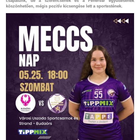
csapatunk, de a szerencsének és a Fehérvár együttesének
köszönhetően, mégis pozitív kicsengése lett a sportestének.