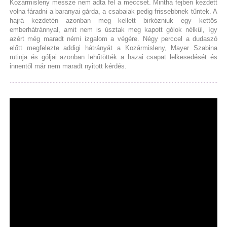
Kozármisleny messze nem adta fel a meccset. Mintha fejben kezdett
volna fáradni a baranyai gárda, a csabaiak pedig frissebbnek tűntek. A
hajrá kezdetén azonban meg kellett birkózniuk egy kettős
emberhátránnyal, amit nem is úsztak meg kapott gólok nélkül, így
azért még maradt némi izgalom a végére. Négy perccel a dudaszó
előtt megfelezte addigi hátrányát a Kozármisleny, Mayer Szabina
rutinja és góljai azonban lehűtötték a hazai csapat lelkesedését és
innentől már nem maradt nyitott kérdés.