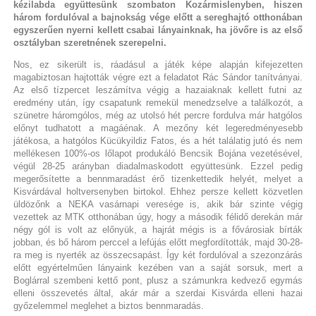
kézilabda együttesünk szombaton Kozármislenyben, hiszen
három fordulóval a bajnokság vége előtt a sereghajtó otthonában
egyszerűen nyerni kellett csabai lányainknak, ha jövőre is az első
osztályban szeretnének szerepelni.
Nos, ez sikerült is, ráadásul a játék képe alapján kifejezetten
magabiztosan hajtották végre ezt a feladatot Rác Sándor tanítványai.
Az első tízpercet leszámítva végig a hazaiaknak kellett futni az
eredmény után, így csapatunk remekül menedzselve a találkozót, a
szünetre háromgólos, még az utolsó hét percre fordulva már hatgólos
előnyt tudhatott a magáénak. A mezőny két legeredményesebb
játékosa, a hatgólos Kücükyildiz Fatos, és a hét találatig jutó és nem
mellékesen 100%-os lőlapot produkáló Bencsik Bojána vezetésével,
végül 28-25 arányban diadalmaskodott együttesünk. Ezzel pedig
megerősítette a bennmaradást érő tizenkettedik helyét, melyet a
Kisvárdával holtversenyben birtokol. Ehhez persze kellett közvetlen
üldözőnk a NEKA vasárnapi veresége is, akik bár szinte végig
vezettek az MTK otthonában úgy, hogy a második félidő derekán már
négy gól is volt az előnyük, a hajrát mégis is a fővárosiak bírták
jobban, és bő három perccel a lefújás előtt megfordították, majd 30-28-
ra meg is nyerték az összecsapást. Így két fordulóval a szezonzárás
előtt egyértelműen lányaink kezében van a saját sorsuk, mert a
Boglárral szembeni kettő pont, plusz a számunkra kedvező egymás
elleni összevetés által, akár már a szerdai Kisvárda elleni hazai
győzelemmel meglehet a biztos bennmaradás.