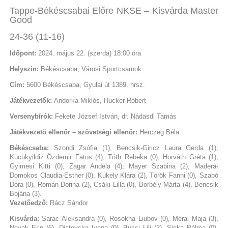
Tappe-Békéscsabai Előre NKSE – Kisvárda Master
Good
24-36 (11-16)
Időpont:
2024. május 22. (szerda) 18:00 óra
Helyszín:
Békéscsaba,
Városi Sportcsarnok
Cím:
5600 Békéscsaba, Gyulai út 1389. hrsz.
Játékvezetők:
Andorka Miklós, Hucker Róbert
Versenybírók:
Fekete József István, dr. Nádasdi Tamás
Játékvezető ellenőr – szövetségi ellenőr:
Herczeg Béla
Békéscsaba:
Szondi Zsófia (1), Bencsik-Giricz Laura Gerda (1),
Kücükyildiz Özdemir Fatos (4), Tóth Rebeka (0), Horváth Gréta (1),
Gyimesi Kitti (0), Zagar Andela (4), Mayer Szabina (2), Madera-
Domokos Claudia-Esther (0), Kukely Klára (2), Török Fanni (0), Szabó
Dóra (0), Román Dorina (2), Csáki Lilla (0), Borbély Márta (4), Bencsik
Bojána (3).
Vezetőedző:
Rácz Sándor
Kisvárda:
Sarac Aleksandra (0), Rosokha Liubov (0), Mérai Maja (3),
Novak Erin (6), Djatevska Ivana (0), Bucsi Lili (2), Siska Pálma (0),