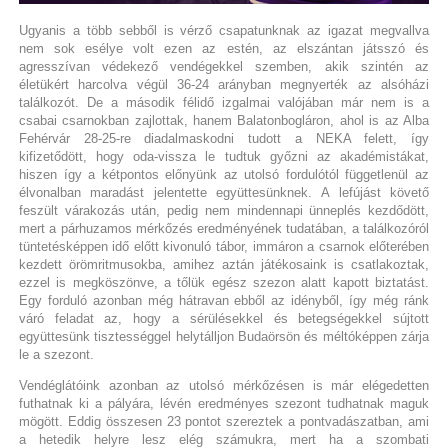
Ugyanis a több sebből is vérző csapatunknak az igazat megvallva
nem sok esélye volt ezen az estén, az elszántan játsszó és
agresszívan védekező vendégekkel szemben, akik szintén az
életükért harcolva végül 36-24 arányban megnyerték az alsóházi
találkozót. De a második félidő izgalmai valójában már nem is a
csabai csarnokban zajlottak, hanem Balatonbogláron, ahol is az Alba
Fehérvár 28-25-re diadalmaskodni tudott a NEKA felett, így
kifizetődött, hogy oda-vissza le tudtuk győzni az akadémistákat,
hiszen így a kétpontos előnyünk az utolsó fordulótól függetlenül az
élvonalban maradást jelentette együttesünknek. A lefújást követő
feszült várakozás után, pedig nem mindennapi ünneplés kezdődött,
mert a párhuzamos mérkőzés eredményének tudatában, a találkozóról
tüntetésképpen idő előtt kivonuló tábor, immáron a csarnok előterében
kezdett örömritmusokba, amihez aztán játékosaink is csatlakoztak,
ezzel is megköszönve, a tőlük egész szezon alatt kapott biztatást.
Egy forduló azonban még hátravan ebből az idényből, így még ránk
váró feladat az, hogy a sérülésekkel és betegségekkel sújtott
együttesünk tisztességgel helytálljon Budaörsön és méltóképpen zárja
le a szezont.
Vendéglátóink azonban az utolsó mérkőzésen is már elégedetten
futhatnak ki a pályára, lévén eredményes szezont tudhatnak maguk
mögött. Eddig összesen 23 pontot szereztek a pontvadászatban, ami
a hetedik helyre lesz elég számukra, mert ha a szombati