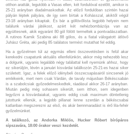
otthon aratták, legutóbb a Vasas ellen, két fordulóval ezelőtt, amikor is
25-21 arányban diadalmaskodtak. Az előző fordulóban szintén hazai
pályán léptek pályára, de így sem bírtak a Kohásszal, akiktől végül
23-18 arányban kikaptak. És bár a góllövőlista legjobb helyein nem
találunk várdai játékost, azért két nehézbombázója van az
együttesnek, akik egyaránt 80 gól fölött termeltek a pontvadászatban.
A rutinos Karnik Szabina aki 88 gólos, és a fiatal válogatott átlövő
Juhász Gréta, aki pedig 85 találatos termést mutathat fel eddig.
Ha a győzelmen túl az egymás elleni összevetésben is felül akar
kerekedni csapatunk aktuális ellenfelünkön, akkor még nehezebb lesz
a dolgunk, ugyanis legalább négy találattal kell nyernünk ahhoz, hogy
ez sikerüljön, lévén a januári kisvárdai találkozón 25-21-es hazai siker
született. Igaz, a felek előző idénybeli összecsapásairól sincsenek jó
emlékeink, mert nem csak Várdán, de tavaly májusban Békéscsabán
is a szabolcsiak győzedelmeskedtek, ráadásul akkor 26-17 arányban.
Miután pedig még sohasem sikerült, sem itthon, sem idegenben
legyőzni a kisvárdaiakat, ugyanis eddig csak maximum döntetlenig
jutottunk ellenük, a legjobb pillanat lenne szerdán a békéscsabai
katlanban megszerezni az első, és akár bennmaradást is érő lila-fehér
győzelmünket.
A találkozó, az Andorka Miklós, Hucker Róbert bírópáros
sípszavára, 18:00 órakor veszi kezdetét.