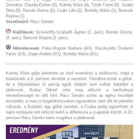
Domokos Claudia-Esther (0), Kukely Klára (4), Török Fanni (0), Szabó
Dóra (0), Román Dorina (0), Csáki Lilla (2), Borbély Márta (1), Bencsik
Bojána (1).
Vezetőedző:
Rácz Sándor
Kiállítások:
Szövérdffy-Szabadfi Ágnes (2. perc), Román Dorina
(4. perc), Bencsik Bojána (2. perc).
Hétméteresek:
Pálos-Bognár Barbara (4/4), Kücükyildiz Özdemir
Fatos (3/3), Zagar Andela (0/1), Borbély Márta (0/1).
Kukely Klára gólja jelentette az első eseményt a találkozón, majd a
budaörsiek a 8. percben átvették a vezetést. Felváltva estek a gólok,
de a folytatásban öt percig egyik oldalon sem tudtak betalálni a
játékosok. Buday Dániel unta meg először a tanítványai
tehetetlenségét és időt kért. Rácz Sándor szinte az egész kezdőjét
lecserélte, a meccs forgatókönyvében ugyanakkor nem állt be jelentős
változás, a Budaörs egy góllal vezetett, a Csaba pedig egyenlített. A
hajrá nyitányán lett először kettő a differencia a csapatok között. A 23.
percben Rácz Sándor kérte magához a játékosait.