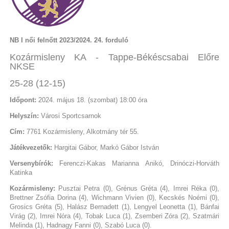
NB I női felnőtt 2023/2024. 24. forduló
Kozármisleny KA - Tappe-Békéscsabai Előre
NKSE
25-28 (12-15)
Időpont:
2024. május 18. (szombat) 18:00 óra
Helyszín:
Városi Sportcsarnok
Cím:
7761 Kozármisleny, Alkotmány tér 55.
Játékvezetők:
Hargitai Gábor, Markó Gábor István
Versenybírók:
Ferenczi-Kakas Marianna Anikó, Drinóczi-Horváth
Katinka
Kozármisleny:
Pusztai Petra (0), Grénus Gréta (4), Imrei Réka (0),
Brettner Zsófia Dorina (4), Wichmann Vivien (0), Kecskés Noémi (0),
Grosics Gréta (5), Halász Bernadett (1), Lengyel Leonetta (1), Bánfai
Virág (2), Imrei Nóra (4), Tobak Luca (1), Zsemberi Zóra (2), Szatmári
Melinda (1), Hadnagy Fanni (0), Szabó Luca (0).