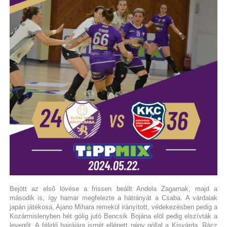
Bejött az első lövése a frissen beállt Andela Zagarnak, majd a
második is, így hamar megfelezte a hátrányát a Csaba. A várdaiak
japán játékosa, Ajano Mihara remekül irányított, védekezésben pedig a
Kozármislenyben hét gólig jutó Bencsik Bojána elöl pedig elszívták a
levegőt. A félidő hajrájára ismét ellépett négy góllal a Kisvárda. Rácz