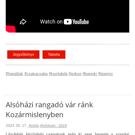
Jegyzőkönyv
Tabella
#hajralilak
#csakacsaba
#kezilabda
#enkse
#bajnoki
#tippmix
Alsóházi rangadó vár ránk
Kozármislenyben
2024. 05. 17.
,
Archív
,
Archívum - 2024
Lila-fehér kézilabda csapatunk még ki sem heverte a szerdai