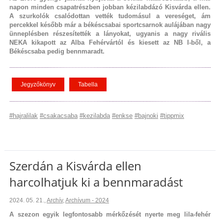
napon minden csapatrészben jobban kézilabdázó Kisvárda ellen.
A szurkolók csalódottan vették tudomásul a vereséget, ám
percekkel később már a békéscsabai sportcsarnok aulájában nagy
ünneplésben részesítették a lányokat, ugyanis a nagy rivális
NEKA kikapott az Alba Fehérvártól és kiesett az NB I-ből, a
Békéscsaba pedig bennmaradt.
Jegyzőkönyv
Tabella
#hajralilak
#csakacsaba
#kezilabda
#enkse
#bajnoki
#tippmix
Szerdán a Kisvárda ellen
harcolhatjuk ki a bennmaradást
2024. 05. 21.
,
Archív
,
Archívum - 2024
A szezon egyik legfontosabb mérkőzését nyerte meg lila-fehér