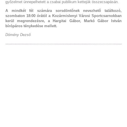
győzelmet ünnepelhetett a csabai publikum kettejük összecsapásán.
A mindkét fél számára sorsdöntőnek nevezhető találkozó,
szombaton 18:00 órától a Kozármislenyi Városi Sportcsarnokban
kerül megrendezésre, a Hargitai Gábor, Markó Gábor István
bírópáros ténykedése mellett.
Dömény Dezső