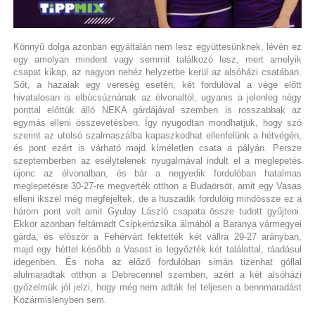
Könnyű dolga azonban egyáltalán nem lesz együttesünknek, lévén ez
egy amolyan mindent vagy semmit találkozó lesz, mert amelyik
csapat kikap, az nagyon nehéz helyzetbe kerül az alsóházi csatában.
Sőt, a hazaiak egy vereség esetén, két fordulóval a vége előtt
hivatalosan is elbúcsúznának az élvonaltól, ugyanis a jelenleg négy
ponttal előttük álló NEKA gárdájával szemben is rosszabbak az
egymás elleni összevetésben. Így nyugodtan mondhatjuk, hogy szó
szerint az utolsó szalmaszálba kapaszkodhat ellenfelünk a hétvégén,
és pont ezért is várható majd kíméletlen csata a pályán. Persze
szeptemberben az esélytelenek nyugalmával indult el a meglepetés
újonc az élvonalban, és bár a negyedik fordulóban hatalmas
meglepetésre 30-27-re megverték otthon a Budaörsöt, amit egy Vasas
elleni ikszel még megfejeltek, de a huszadik fordulóig mindössze ez a
három pont volt amit Gyulay László csapata össze tudott gyűjteni.
Ekkor azonban feltámadt Csipkerózsika álmából a Baranya vármegyei
gárda, és először a Fehérvárt fektették két vállra 29-27 arányban,
majd egy héttel később a Vasast is legyőzték két találattal, ráadásul
idegenben. És noha az előző fordulóban simán tizenhat góllal
alulmaradtak otthon a Debrecennel szemben, azért a két alsóházi
győzelmük jól jelzi, hogy még nem adták fel teljesen a bennmaradást
Kozármislenyben sem.