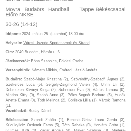
Moyra Budaörs Handball - Tappe-Békéscsabai
Előre NKSE
30-26 (14-12)
Időpont:
2024. május 25. (szombat) 18:00 óra
Helyszín:
Városi Uszoda Sportcsarnok és Strand
Cím:
2040 Budaörs, Hársfa u. 6.
Játékvezetők:
Bóna Szabolcs, Földesi Csaba
Versenybírók:
Németh Miklós, Csőregi László András
Budaörs:
Szabó-Májer Krisztina (2), Szövérdffy-Szabadfi Ágnes (2),
Szekercés Luca (6), Gergely-Zsigmond Vivien (4), Uhrin Lili (2),
Debreczeni-Klivinyi Kinga (2), Schneider Éva (0), Vártok Tamara (0),
Mistina Kitty (0), Szabó Anna (3), Pálos-Bognár Barbara (5), Hudák
Anette Emma (0), Tóth Melinda (2), Gorilska Liliia (1), Vártok Ramona
(1).
Vezetőedző:
Buday Dániel
Békéscsaba:
Szondi Zsófia (1), Bencsik-Giricz Laura Gerda (3),
Kücükyildiz Özdemir Fatos (5), Tóth Rebeka (0), Horváth Gréta (1),
Gyimesi Kitti (4), Zagar Andela (4), Mayer Szabina (0), Madera-