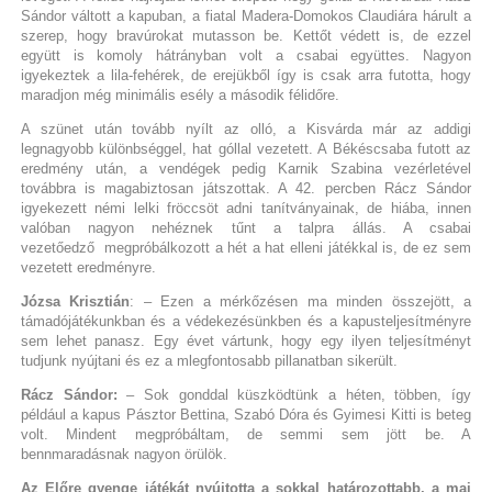
Sándor váltott a kapuban, a fiatal Madera-Domokos Claudiára hárult a
szerep, hogy bravúrokat mutasson be. Kettőt védett is, de ezzel
együtt is komoly hátrányban volt a csabai együttes. Nagyon
igyekeztek a lila-fehérek, de erejükből így is csak arra futotta, hogy
maradjon még minimális esély a második félidőre.
A szünet után tovább nyílt az olló, a Kisvárda már az addigi
legnagyobb különbséggel, hat góllal vezetett. A Békéscsaba futott az
eredmény után, a vendégek pedig Karnik Szabina vezérletével
továbbra is magabiztosan játszottak. A 42. percben Rácz Sándor
igyekezett némi lelki fröccsöt adni tanítványainak, de hiába, innen
valóban nagyon nehéznek tűnt a talpra állás. A csabai
vezetőedző megpróbálkozott a hét a hat elleni játékkal is, de ez sem
vezetett eredményre.
Józsa Krisztián
: – Ezen a mérkőzésen ma minden összejött, a
támadójátékunkban és a védekezésünkben és a kapusteljesítményre
sem lehet panasz. Egy évet vártunk, hogy egy ilyen teljesítményt
tudjunk nyújtani és ez a mlegfontosabb pillanatban sikerült.
Rácz Sándor:
– Sok gonddal küszködtünk a héten, többen, így
például a kapus Pásztor Bettina, Szabó Dóra és Gyimesi Kitti is beteg
volt. Mindent megpróbáltam, de semmi sem jött be. A
bennmaradásnak nagyon örülök.
Az Előre gyenge játékát nyújtotta a sokkal határozottabb, a mai