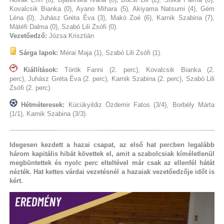
Kovalcsik Bianka (0), Ayano Mihara (5), Akiyama Natsumi (4), Gém
Léna (0), Juhász Gréta Éva (3), Makó Zoé (6), Karnik Szabina (7),
Mátéfi Dalma (0), Szabó Lili Zsófi (0).
Vezetőedző:
Józsa Krisztián
Sárga lapok:
Mérai Maja (1), Szabó Lili Zsófi (1).
Kiállítások:
Török Fanni (2. perc), Kovalcsik Bianka (2.
perc), Juhász Gréta Éva (2. perc), Karnik Szabina (2. perc), Szabó Lili
Zsófi (2. perc).
Hétméteresek:
Kücükyildiz Özdemir Fatos (3/4), Borbély Márta
(1/1), Karnik Szabina (3/3).
Idegesen kezdett a hazai csapat, az első hat percben legalább
három kapitális hibát követtek el, amit a szabolcsiak kíméletlenül
megbüntettek és nyolc perc elteltével már csak az ellenfél hátát
nézték. Hat kettes várdai vezetésnél a hazaiak vezetőedzője időt is
kért.