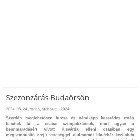
Szezonzárás Budaörsön
2024. 05. 24.
,
Archív
,
Archívum - 2024
Szerdán meglehetősen furcsa és némiképp keserédes estén
lehettek túl a csabai szimpatizánsok, mert ugyan a
bennmaradásért vívott Kisvárda elleni csatában egy
megsemmisítő erejű vereséggel alulmaradt lila-fehér kézilabda