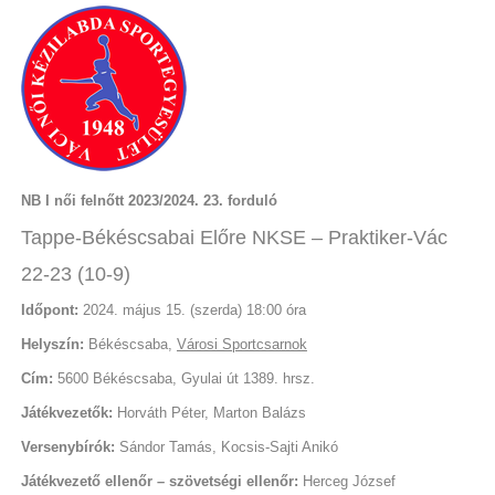
NB I női felnőtt 2023/2024. 23. forduló
Tappe-Békéscsabai Előre NKSE – Praktiker-Vác
22-23 (10-9)
Időpont:
2024. május 15. (szerda) 18:00 óra
Helyszín:
Békéscsaba,
Városi Sportcsarnok
Cím:
5600 Békéscsaba, Gyulai út 1389. hrsz.
Játékvezetők:
Horváth Péter, Marton Balázs
Versenybírók:
Sándor Tamás, Kocsis-Sajti Anikó
Játékvezető ellenőr – szövetségi ellenőr:
Herceg József