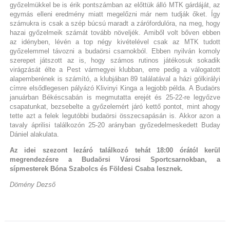
győzelmükkel be is érik pontszámban az előttük álló MTK gárdáját, az
egymás elleni eredmény miatt megelőzni már nem tudják őket. Így
számukra is csak a szép búcsú maradt a zárófordulóra, na meg, hogy
hazai győzelmeik számát tovább növeljék. Amiből volt bőven ebben
az idényben, lévén a top négy kivételével csak az MTK tudott
győzelemmel távozni a budaörsi csarnokból. Ebben nyilván komoly
szerepet játszott az is, hogy számos rutinos játékosuk sokadik
virágzását élte a Pest vármegyei klubban, erre pedig a válogatott
alapemberének is számító, a klubjában 89 találatával a házi gólkirályi
címre elsődlegesen pályázó Klivinyi Kinga a legjobb példa. A Budaörs
januárban Békéscsabán is megmutatta erejét és 25-22-re legyőzve
csapatunkat, bezsebelte a győzelemért járó kettő pontot, mint ahogy
tette azt a felek legutóbbi budaörsi összecsapásán is. Akkor azon a
tavaly áprilisi találkozón 25-20 arányban győzedelmeskedett Buday
Dániel alakulata.
Az idei szezont lezáró találkozó tehát 18:00 órától kerül
megrendezésre a Budaörsi Városi Sportcsarnokban, a
sípmesterek Bóna Szabolcs és Földesi Csaba lesznek.
Dömény Dezső