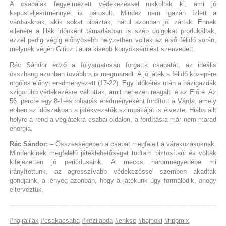
A csabaiak fegyelmezett védekezéssel rukkoltak ki, ami jó
kapusteljesítménnyel is párosult. Mindez nem igazán ízlett a
várdaiaknak, akik sokat hibáztak, hátul azonban jól zártak. Ennek
ellenére a lilák időnként támadásban is szép dolgokat produkáltak,
ezzel pedig végig előnyösebb helyzetben voltak az első félidő során,
melynek végén Giricz Laura kisebb könyöksérülést szenvedett.
Rác Sándor edző a folyamatosan forgatta csapatát, az ideális
összhang azonban továbbra is megmaradt. A jó játék a félidő közepére
ötgólos előnyt eredményezett (17-22). Egy időkérés után a házigazdák
szigorúbb védekezésre váltottak, amit nehezen reagált le az Előre. Az
56. percre egy 8-1-es rohanás eredményeként fordított a Várda, amely
ebben az időszakban a játékvezetők szimpátiáját is élvezte. Hiába állt
helyre a rend a végjátékra csabai oldalon, a fordításra már nem marad
energia.
Rác Sándor:
– Összességében a csapat megfelelt a várakozásoknak.
Mindenkinek megfelelő játéklehetőséget tudtam biztosítani és voltak
kifejezetten jó periódusaink. A meccs háromnegyedébe mi
irányítottunk, az agresszívabb védekezéssel szemben akadtak
gondjaink, a lényeg azonban, hogy a játékunk úgy formálódik, ahogy
elterveztük.
#hajralilak
#csakacsaba
#kezilabda
#enkse
#bajnoki
#tippmix