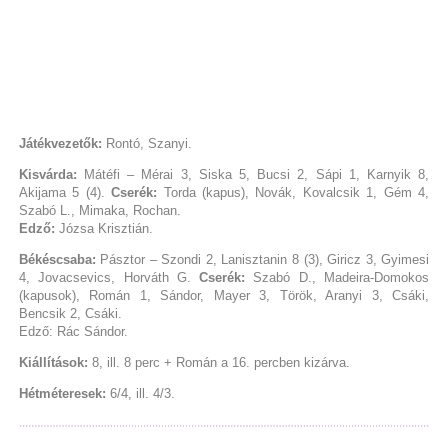
Játékvezetők:
Rontó, Szanyi.
Kisvárda:
Mátéfi – Mérai 3, Siska 5, Bucsi 2, Sápi 1, Karnyik 8,
Akijama 5 (4).
Cserék:
Torda (kapus), Novák, Kovalcsik 1, Gém 4,
Szabó L., Mimaka, Rochan.
Edző:
Józsa Krisztián.
Békéscsaba:
Pásztor – Szondi 2, Lanisztanin 8 (3), Giricz 3, Gyimesi
4, Jovacsevics, Horváth G.
Cserék:
Szabó D., Madeira-Domokos
(kapusok), Román 1, Sándor, Mayer 3, Török, Aranyi 3, Csáki,
Bencsik 2, Csáki.
Edző: Rác Sándor.
Kiállítások:
8, ill. 8 perc + Román a 16. percben kizárva.
Hétméteresek:
6/4, ill. 4/3.