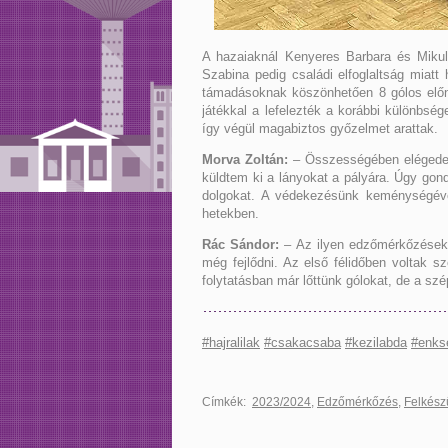
A hazaiaknál Kenyeres Barbara és Mikul
Szabina pedig családi elfoglaltság miat
támadásoknak köszönhetően 8 gólos előny
játékkal a lefelezték a korábbi különbség
így végül magabiztos győzelmet arattak.
Morva Zoltán:
– Összességében elégedett
küldtem ki a lányokat a pályára. Úgy gon
dolgokat. A védekezésünk keménységével
hetekben.
Rác Sándor:
– Az ilyen edzőmérkőzések 
még fejlődni. Az első félidőben voltak s
folytatásban már lőttünk gólokat, de a szé
#hajralilak
#csakacsaba
#kezilabda
#enks
Címkék:
2023/2024
,
Edzőmérkőzés
,
Felkész