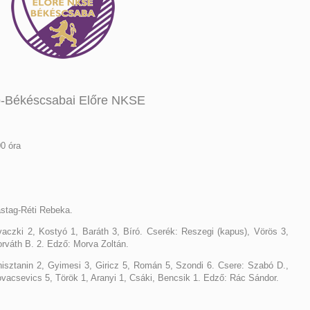
p-Békéscsabai Előre NKSE
0 óra
stag-Réti Rebeka.
avaczki 2, Kostyó 1, Baráth 3, Bíró. Cserék: Reszegi (kapus), Vörös 3,
orváth B. 2. Edző: Morva Zoltán.
isztanin 2, Gyimesi 3, Giricz 5, Román 5, Szondi 6. Csere: Szabó D.,
acsevics 5, Török 1, Aranyi 1, Csáki, Bencsik 1. Edző: Rác Sándor.