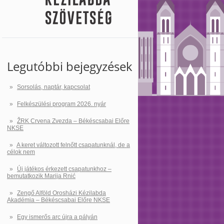
Legutóbbi bejegyzések
Sorsolás, naptár, kapcsolat
Felkészülési program 2026. nyár
ŽRK Crvena Zvezda – Békéscsabai Előre
NKSE
A keret változott felnőtt csapatunknál, de a
célok nem
Új játékos érkezett csapatunkhoz –
bemutatkozik Marija Rnić
Zengő Alföld Orosházi Kézilabda
Akadémia – Békéscsabai Előre NKSE
Egy ismerős arc újra a pályán