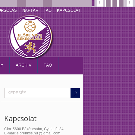
ORSOLÁS
NAPTÁR
TAO
KAPCSOLAT
NY
ARCHÍV
TAO
Kapcsolat
Cím: 5600 Békéscsaba, Gyulai út 34.
E-mail: elorenkse.hu @ gmail.com