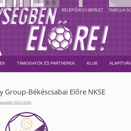
BELÉPŐJEGY-BÉRLET
TABELLA-S
EK
TÁMOGATÓK ÉS PARTNEREK
KLUB
ALAPÍTVÁ
ty Group-Békéscsabai Előre NKSE
készülés 2023-2024