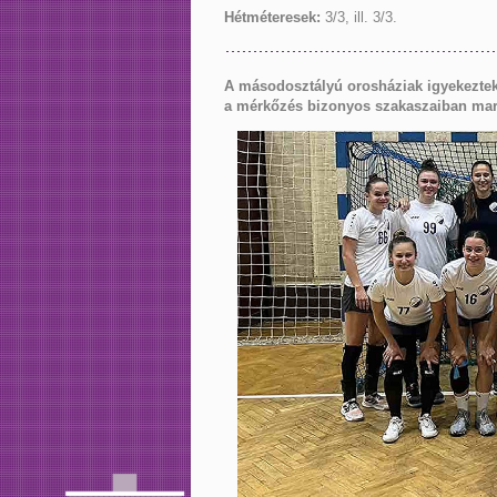
Hétméteresek:
3/3, ill. 3/3.
A másodosztályú orosháziak igyekeztek 
a mérkőzés bizonyos szakaszaiban marad