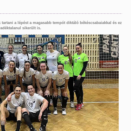
tartani a lépést a magasabb tempót diktáló békéscsabaiakkal és ez
éktalanul sikerült is.