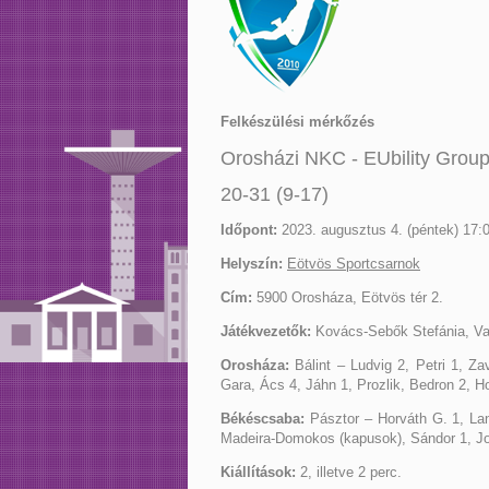
Felkészülési mérkőzés
Orosházi NKC - EUbility Grou
20-31 (9-17)
Időpont:
2023. augusztus 4. (péntek) 17:0
Helyszín:
Eötvös Sportcsarnok
Cím:
5900 Orosháza, Eötvös tér 2.
Játékvezetők:
Kovács-Sebők Stefánia, Va
Orosháza:
Bálint – Ludvig 2, Petri 1, Z
Gara, Ács 4, Jáhn 1, Prozlik, Bedron 2, H
Békéscsaba:
Pásztor – Horváth G. 1, Lan
Madeira-Domokos (kapusok), Sándor 1, Jov
Kiállítások:
2, illetve 2 perc.