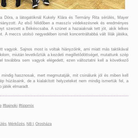
a Dóra, a látogatóknál Kukely Klára és Termány Rita sérülés, Mayer
t hiányzott. Az első félidőben a masszív védekezésnek és eredményes
t szerzett a Békéscsaba. A szünet a hazaiaknak tett jót, akik lelkes
et. A meccs utolsó negyedében ismét koncentráltabbá vált lilák játéka,
 vagyok. Sajnos most is voltak hiányzóink, ami miatt más taktikával
dolom, miután levetkőztük a kezdeti megilletődöttséget, mutattunk szép
 továbbra sem vagyok elégedett, ezen változtatni kell a következő
mindig hasznosak, mert megmutatják, mit csinálunk jól és miben kell
zép húzásaink, de a kialakított helyzeteket nem mindig ismertük fel, a
p játék elmaradt.
e
#bajnoki
#tippmix
ülés
,
Mérkőzés
,
NB I
,
Orosháza