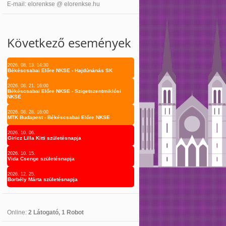
E-mail: elorenkse @ elorenkse.hu
Következő események
2026. 08. 13. 14:30
Békéscsabai Előre NKSE - Hajdúnánás SK
2026. 08. 21. 16:00
Békéscsabai Előre NKSE - Szigetszentmiklósi
NKSE
2026. 08. 28. 16:00
MTK Budapest - Békéscsabai Előre NKSE
2026. 10. 06.
Giricz Lilla Kitti születésnapja
2026. 10. 15.
Vida Csenge születésnapja
2026. 12. 25.
Borbély Márta születésnapja
Online:
2 Látogató, 1 Robot