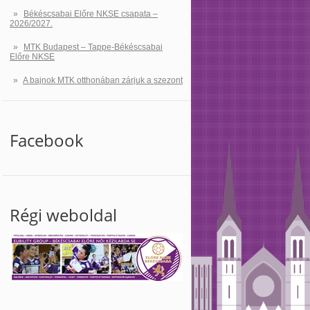
Békéscsabai Előre NKSE csapata –
2026/2027.
MTK Budapest – Tappe-Békéscsabai
Előre NKSE
A bajnok MTK otthonában zárjuk a szezont
Facebook
Régi weboldal