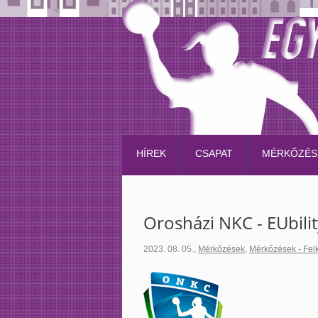
HÍREK
CSAPAT
MÉRKŐZÉS
Orosházi NKC - EUbili
2023. 08. 05.
,
Mérkőzések
,
Mérkőzések - Fel