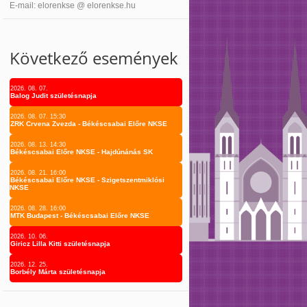
E-mail: elorenkse @ elorenkse.hu
Következő események
2026. 08. 07.
Balog Judit születésnapja
2026. 08. 07. 15:30
ZRK Crvena Zvezda - Békéscsabai Előre NKSE
2026. 08. 13. 14:30
Békéscsabai Előre NKSE - Hajdúnánás SK
2026. 08. 21. 16:00
Békéscsabai Előre NKSE - Szigetszentmiklósi
NKSE
2026. 08. 28. 16:00
MTK Budapest - Békéscsabai Előre NKSE
2026. 10. 06.
Giricz Lilla Kitti születésnapja
2026. 12. 25.
Borbély Márta születésnapja