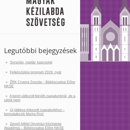
Legutóbbi bejegyzések
Sorsolás, naptár, kapcsolat
Felkészülési program 2026. nyár
ŽRK Crvena Zvezda – Békéscsabai Előre
NKSE
A keret változott felnőtt csapatunknál, de a
célok nem
Új játékos érkezett csapatunkhoz –
bemutatkozik Marija Rnić
Zengő Alföld Orosházi Kézilabda
Akadémia – Békéscsabai Előre NKSE