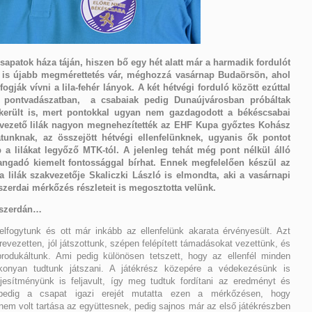
patok háza táján, hiszen bő egy hét alatt már a harmadik fordulót
 is újabb megmérettetés vár, méghozzá vasárnap Budaörsön, ahol
gják vívni a lila-fehér lányok. A két hétvégi forduló között ezúttal
a pontvadászatban, a csabaiak pedig Dunaújvárosban próbáltak
sikerült is, mert pontokkal ugyan nem gazdagodott a békéscsabai
 vezető lilák nagyon megnehezítették az EHF Kupa győztes Kohász
tunknak, az összejött hétvégi ellenfelünknek, ugyanis ők pontot
 a lilákat legyőző MTK-tól. A jelenleg tehát még pont nélkül álló
angadó kiemelt fontossággal bírhat. Ennek megfelelően készül az
 lilák szakvezetője Skaliczki László is elmondta, aki a vasárnapi
szerdai mérkőzés részleteit is megosztotta velünk.
t szerdán…
lfogytunk és ott már inkább az ellenfelünk akarata érvényesült. Azt
revezetten, jól játszottunk, szépen felépített támadásokat vezettünk, és
produkáltunk. Ami pedig különösen tetszett, hogy az ellenfél minden
konyan tudtunk játszani. A játékrész közepére a védekezésünk is
jesítményünk is feljavult, így meg tudtuk fordítani az eredményt és
 pedig a csapat igazi erejét mutatta ezen a mérkőzésen, hogy
m volt tartása az együttesnek, pedig sajnos már az első játékrészben