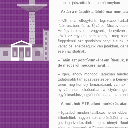
is sokat játszottunk emberhátrányban.
– Aztán a második a félidő már nem ala
– Ott már elfogytunk, leginkább fizi
játékrészben, és az Újvárosi Micijeviccs
Amúgy is kevesen vagyunk, de nyilván a
közül az egyiket, nem könnyíti meg a do
függetlenül azt gondolom helyt álltunk, 
variációs lehetőségünk van játékban, de 
ezen javíthatnak.
– Talán azt pozitívumként említhetjük, h
de meccsről meccsre javul…
– Igen, ahogy mondod, játékban tényle
tudatosabb támadásvezetésben, a keménye
terén még komoly lemaradásink vannak, f
nyilván nem elsősorban a Győrre gon
együttesekhez, egyéni és csapat szinten i
– A múlt heti MTK elleni mérkőzés után
– Igazából minden találkozó nehéz ebbe
Ellenfelünk nagyon sokat erősödött a ta
gazdagodva kezdték meg az idényt. Ráadás
büszkék lehetnek. A Ferencvárost megszor