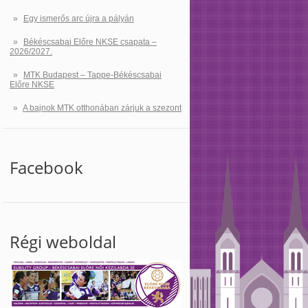
Egy ismerős arc újra a pályán
Békéscsabai Előre NKSE csapata –
2026/2027.
MTK Budapest – Tappe-Békéscsabai
Előre NKSE
A bajnok MTK otthonában zárjuk a szezont
Facebook
Régi weboldal