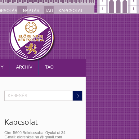
ORSOLÁS
NAPTÁR
TAO
KAPCSOLAT
NY
ARCHÍV
TAO
Kapcsolat
Cím: 5600 Békéscsaba, Gyulai út 34.
E-mail: elorenkse.hu @ gmail.com