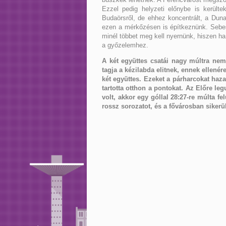
Ezzel pedig helyzeti előnybe is került
Budaörsről, de ehhez koncentrált, a Dunaú
ezen a mérkőzésen is építkeznünk. Sebes
minél többet meg kell nyernünk, hiszen ha
a győzelemhez.
A két együttes csatái nagy múltra nem
tagja a kézilabda elitnek, ennek ellené
két együttes. Ezeket a párharcokat ha
tartotta otthon a pontokat. Az Előre le
volt, akkor egy góllal 28:27-re múlta fel
rossz sorozatot, és a fővárosban siker