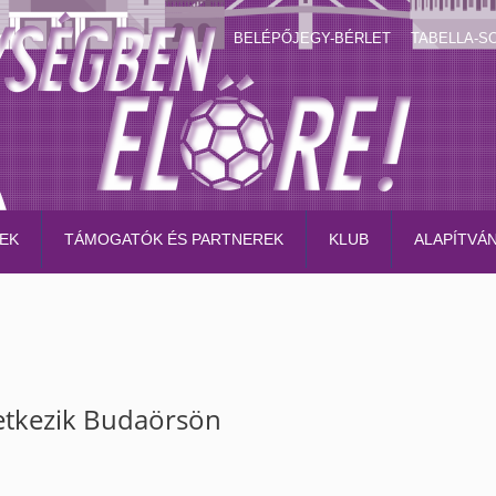
BELÉPŐJEGY-BÉRLET
TABELLA-S
EK
TÁMOGATÓK ÉS PARTNEREK
KLUB
ALAPÍTVÁ
etkezik Budaörsön