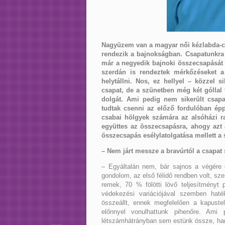
Nagyüzem van a magyar női kézlabda-csa
rendezik a bajnokságban. Csapatunkra
már a negyedik bajnoki összecsapását fo
szerdán is rendeztek mérkőzéseket 
helytállni. Nos, ez hellyel – közzel 
csapat, de a szünetben még két góllal
dolgát. Ami pedig nem sikerült csapa
tudtak csenni az előző fordulóban épp
csabai hölgyek számára az alsóházi r
együttes az összecsapásra, ahogy azt a
összecsapás esélylatolgatása mellett a 
– Nem járt messze a bravúrtól a csapa
– Egyáltalán nem, bár sajnos a végére e
gondolom, az első félidő rendben volt, sze
remek, 70 % fölötti lövő teljesítményt 
védekezési variációjával szemben haté
összeállt, ennek megfelelően a kapustel
előnnyel vonulhattunk pihenőre. Ami
létszámhátrányban sem estünk össze, hane