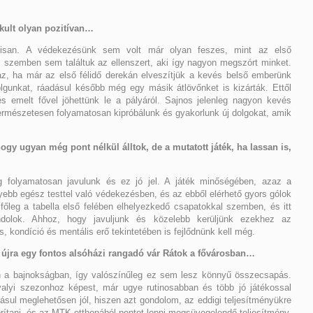
kult olyan pozitívan…
kálisan. A védekezésünk sem volt már olyan feszes, mint az első
el szemben sem találtuk az ellenszert, aki így nagyon megszórt minket.
z, ha már az első félidő derekán elveszítjük a kevés belső emberünk
lgunkat, ráadásul később még egy másik átlövőnket is kizárták. Ettől
és emelt fővel jöhettünk le a pályáról. Sajnos jelenleg nagyon kevés
természetesen folyamatosan kipróbálunk és gyakorlunk új dolgokat, amik
ogy ugyan még pont nélkül álltok, de a mutatott játék, ha lassan is,
g folyamatosan javulunk és ez jó jel. A játék minőségében, azaz a
bb egész testtel való védekezésben, és az ebből elérhető gyors gólok
őleg a tabella első felében elhelyezkedő csapatokkal szemben, és itt
dolok. Ahhoz, hogy javuljunk és közelebb kerüljünk ezekhez az
s, kondíció és mentális erő tekintetében is fejlődnünk kell még.
 újra egy fontos alsóházi rangadó vár Rátok a fővárosban…
n a bajnokságban, így valószínűleg ez sem lesz könnyű összecsapás.
valyi szezonhoz képest, már ugye rutinosabban és több jó játékossal
ul meglehetősen jól, hiszen azt gondolom, az eddigi teljesítményükre
ítani, és az MTK otthonából pontot lopni megsüvegelendő teljesítmény.