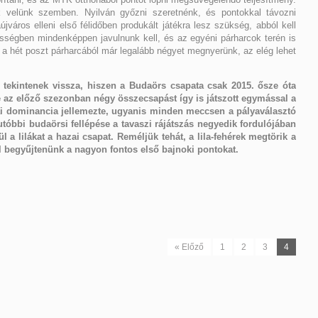
ek velünk szemben. Nyilván győzni szeretnénk, és pontokkal távozni
jváros elleni első félidőben produkált játékra lesz szükség, abból kell
ségben mindenképpen javulnunk kell, és az egyéni párharcok terén is
 a hét poszt párharcából már legalább négyet megnyerünk, az elég lehet
 tekintenek vissza, hiszen a Budaörs csapata csak 2015. ősze óta
re az előző szezonban négy összecsapást így is játszott egymással a
zai dominancia jellemezte, ugyanis minden meccsen a pályaválasztó
gutóbbi budaörsi fellépése a tavaszi rájátszás negyedik fordulójában
ül a lilákat a hazai csapat. Reméljük tehát, a lila-fehérek megtörik a
ül begyűjtenünk a nagyon fontos első bajnoki pontokat.
« Előző
1
2
3
4