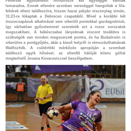
Fehérvár együttesétől mindössze két egységgel vannak
lemaradva. Ennek ellenére azonban vereséggel hangoltak a lila-
fehérek elleni találkozóra, hiszen hazai pályán viszonylag simán,
31:23-ra kikaptak a Debrecen csapatától. Mivel a korábbi két
összecsapásuk alkalmával sem sikerült pontokkal gazdagodniuk,
így várhatóan győzelemmel szeretnék ezt a rossz sorozatuk
megszakítani. A békéscsabai lányoknak viszont továbbra is
szükségük van minden megszerzett pontra, és ha Budaörsön is
sikerülne a pontgyűjtés, akár a kieső helyről is elmozdulhatnának
Walfischék. A csütörtöki mérkőzés apropóján a szombati
találkozó egyik hősével, az ellenfél hálóját kilenc góllal
megterhelő Jovana Kovaceviccsel beszélgettem.