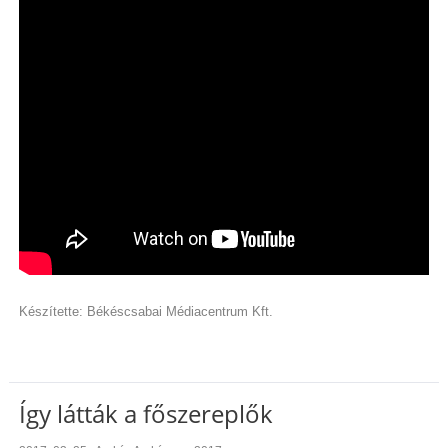
Készítette: Békéscsabai Médiacentrum Kft.
Így látták a főszereplők