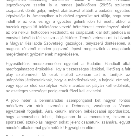
jegyzőkönyve szerint is a rendes játékidőben (29:55) született
csapatunk döntő gólja, melyet aláírásával ellátott a budaörsi együttes
képviselője is. Amennyiben a budaörsi egyesület azt állítja, hogy nem
indult el az óra, és így a győztes gólunk időn túl esett, akkor a
hazaiak egyenlítő találatához vezető hétméterest eredményező akció
az óra nélküli holtidőben kezdődött, és csapatunk kiállított játékosa is
ennyivel később tért vissza a játéktérre. Természetesen mi is bízunk
a Magyar Kézilabda Szövetség igazságos, tényszerű döntésében, a
magunk részéről minden jogszerű lépést megteszünk a csapatunk
megérdemelt győzelmének megvédésére.
Egyesületünk messzemenően egyetért a Budaörs Handball által
megfogalmazott értékekkel, így a tisztességes játékkal, illetőleg a fair
play szellemével. Mi ezek mellett azonban azt is tanítjuk az
utánpótlás játékosainknak, hogy a mérkőzéseknek, a bajnoki címnek,
vagy épp az első osztályban való maradásnak pályán kell eldőlniük,
az esetleges vereséget pedig emelt fővel kell elviselni.
A jövő héten a bennmaradás szempontjából két nagyon fontos
mérkőzés vár ránk, szerdán a Debrecen, vasárnap a Vasas
együtteseit fogadjuk. Arra kérünk minden békéscsabai sportbarátot,
hogy amennyiben teheti, látogasson ki a meccsekre, hiszen a
sportszerű szurkolás nagyon sokat jelent csapatunk számára, együtt
mindkét alkalommal győzhetünk! Egységben előre!