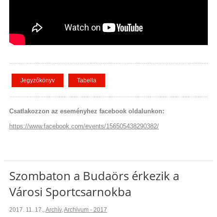
Jegyzőkönyv
Tabella
Csatlakozzon az eseményhez facebook oldalunkon:
https://www.facebook.com/events/156505438290382/
Szombaton a Budaörs érkezik a
Városi Sportcsarnokba
2017. 11. 17.
,
Archív
,
Archívum - 2017