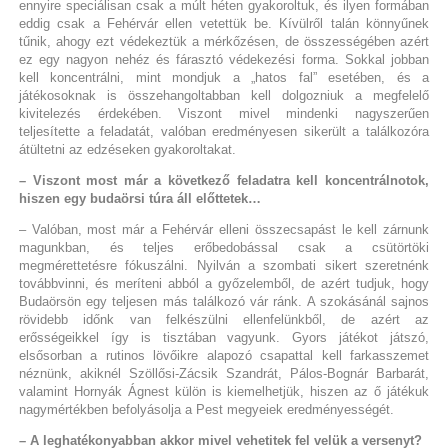
ennyire speciálisan csak a múlt héten gyakoroltuk, és ilyen formában
eddig csak a Fehérvár ellen vetettük be. Kívülről talán könnyűnek
tűnik, ahogy ezt védekeztük a mérkőzésen, de összességében azért
ez egy nagyon nehéz és fárasztó védekezési forma. Sokkal jobban
kell koncentrálni, mint mondjuk a „hatos fal” esetében, és a
játékosoknak is összehangoltabban kell dolgozniuk a megfelelő
kivitelezés érdekében. Viszont mivel mindenki nagyszerűen
teljesítette a feladatát, valóban eredményesen sikerült a találkozóra
átültetni az edzéseken gyakoroltakat.
– Viszont most már a következő feladatra kell koncentrálnotok,
hiszen egy budaörsi túra áll előttetek…
– Valóban, most már a Fehérvár elleni összecsapást le kell zárnunk
magunkban, és teljes erőbedobással csak a csütörtöki
megmérettetésre fókuszálni. Nyilván a szombati sikert szeretnénk
továbbvinni, és meríteni abból a győzelemből, de azért tudjuk, hogy
Budaörsön egy teljesen más találkozó vár ránk. A szokásánál sajnos
rövidebb időnk van felkészülni ellenfelünkből, de azért az
erősségeikkel így is tisztában vagyunk. Gyors játékot játszó,
elsősorban a rutinos lövőikre alapozó csapattal kell farkasszemet
néznünk, akiknél Szöllősi-Zácsik Szandrát, Pálos-Bognár Barbarát,
valamint Hornyák Ágnest külön is kiemelhetjük, hiszen az ő játékuk
nagymértékben befolyásolja a Pest megyeiek eredményességét.
– A leghatékonyabban akkor mivel vehetitek fel velük a versenyt?