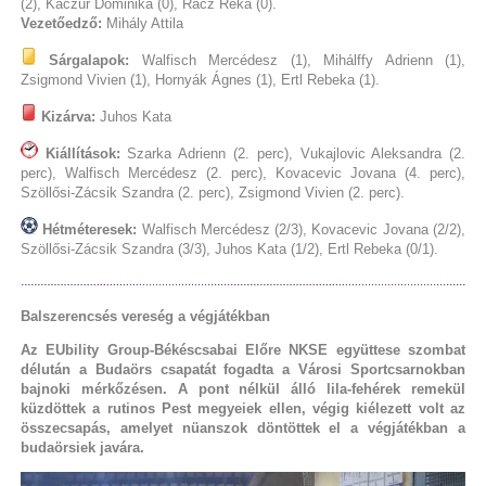
(2), Kaczur Dominika (0), Rácz Réka (0).
Vezetőedző:
Mihály Attila
Sárgalapok:
Walfisch Mercédesz (1), Mihálffy Adrienn (1),
Zsigmond Vivien (1), Hornyák Ágnes (1), Ertl Rebeka (1).
Kizárva:
Juhos Kata
Kiállítások:
Szarka Adrienn (2. perc), Vukajlovic Aleksandra (2.
perc), Walfisch Mercédesz (2. perc), Kovacevic Jovana (4. perc),
Szöllősi-Zácsik Szandra (2. perc), Zsigmond Vivien (2. perc).
Hétméteresek:
Walfisch Mercédesz (2/3), Kovacevic Jovana (2/2),
Szöllősi-Zácsik Szandra (3/3), Juhos Kata (1/2), Ertl Rebeka (0/1).
Balszerencsés vereség a végjátékban
Az EUbility Group-Békéscsabai Előre NKSE együttese szombat
délután a Budaörs csapatát fogadta a Városi Sportcsarnokban
bajnoki mérkőzésen. A pont nélkül álló lila-fehérek remekül
küzdöttek a rutinos Pest megyeiek ellen, végig kiélezett volt az
összecsapás, amelyet nüanszok döntöttek el a végjátékban a
budaörsiek javára.