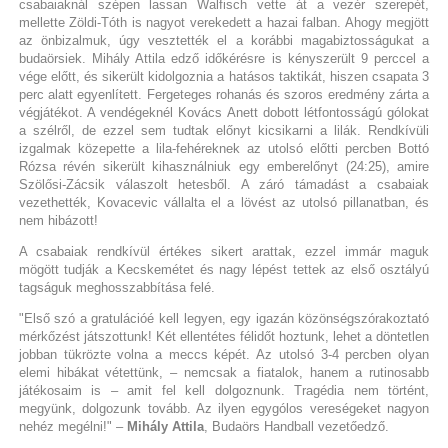
csabaiaknál szépen lassan Walfisch vette át a vezér szerepét,
mellette Zöldi-Tóth is nagyot verekedett a hazai falban. Ahogy megjött
az önbizalmuk, úgy vesztették el a korábbi magabiztosságukat a
budaörsiek. Mihály Attila edző időkérésre is kényszerült 9 perccel a
vége előtt, és sikerült kidolgoznia a hatásos taktikát, hiszen csapata 3
perc alatt egyenlített. Fergeteges rohanás és szoros eredmény zárta a
végjátékot. A vendégeknél Kovács Anett dobott létfontosságú gólokat
a szélről, de ezzel sem tudtak előnyt kicsikarni a lilák. Rendkívüli
izgalmak közepette a lila-fehéreknek az utolsó előtti percben Bottó
Rózsa révén sikerült kihasználniuk egy emberelőnyt (24:25), amire
Szölősi-Zácsik válaszolt hetesből. A záró támadást a csabaiak
vezethették, Kovacevic vállalta el a lövést az utolsó pillanatban, és
nem hibázott!
A csabaiak rendkívül értékes sikert arattak, ezzel immár maguk
mögött tudják a Kecskemétet és nagy lépést tettek az első osztályú
tagságuk meghosszabbítása felé.
"Első szó a gratulációé kell legyen, egy igazán közönségszórakoztató
mérkőzést játszottunk! Két ellentétes félidőt hoztunk, lehet a döntetlen
jobban tükrözte volna a meccs képét. Az utolsó 3-4 percben olyan
elemi hibákat vétettünk, – nemcsak a fiatalok, hanem a rutinosabb
játékosaim is – amit fel kell dolgoznunk. Tragédia nem történt,
megyünk, dolgozunk tovább. Az ilyen egygólos vereségeket nagyon
nehéz megélni!" –
Mihály Attila
, Budaörs Handball vezetőedző.