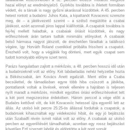
hazai előnyt az eredményjelző. Györkös továbbra is ihletett formában
védett, és a társak is nagy győzni akarással küzdöttek. A 45. percben
hetest rontott a budaörsi Juhos Kata, a kipattanót Kovacevic szerezte
meg, de – a játékvezető szerint – a szélső megütötte a csabai
játékost, ezért azonnali piros lappal kiállították. A csapatok továbbra is
fej-fej mellett haladtak, a csabaiak óriásit küzdöttek, és nagy
erőfeszítések árán tartani tudták minimális előnyüket. A csabaiak
belső hármasa nagyot játszott, de érezhetően fáradtak a találkozó
végére, így Horváth Roland cserékkel próbálta frissíteni a csapatot.
Érezhető volt, hogy a végjáték fog dönteni, mert egyik csapat sem
tudott komolyabb előnyre szert tenni.
Parázs hangulatban zajlott a mérkőzés, a 48. percben hosszú idő után
a budaörsieknél volt az előny. Két labdaeladás nehéz helyzetbe hozta
a Békéscsabát, ám Kovács Anett egalizált. Ment előre a Csaba
becsülettel, de támadásban egyre több hiba csúszott a játékba,
pontatlanok voltak a lövések, ennek ellenére a hajrában is teljesen
nyílt maradt a mérkőzés, mindkét együttes óriási erőfeszítéseket tett
a két pont megszerzése érdekében. Három perccel a vége előtt a
Budaörs kettővel vitt, de két Kovacevic hetessel újra egyenlő lett az
állás. Az utolsó két percre 25:25-ös állással fordultak a csapatok, a
budaörsiek kihasználtak egy védekezési hibát, és egy jó bejátszás
után Szabadfi révén ismét náluk volt az előny. A csabaiak az utolsó
percben az egyenlítésért támadhattak, azonban egy rossz bejátszást
követően Ertl szerzett labdát és eldöntötte a két pont sorsát.