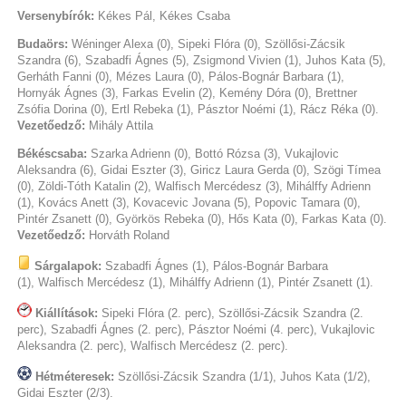
Versenybírók:
Kékes Pál, Kékes Csaba
Budaörs:
Wéninger Alexa (0), Sipeki Flóra (0), Szöllősi-Zácsik
Szandra (6), Szabadfi Ágnes (5), Zsigmond Vivien (1), Juhos Kata (5),
Gerháth Fanni (0), Mézes Laura (0), Pálos-Bognár Barbara (1),
Hornyák Ágnes (3), Farkas Evelin (2), Kemény Dóra (0), Brettner
Zsófia Dorina (0), Ertl Rebeka (1), Pásztor Noémi (1), Rácz Réka (0).
Vezetőedző:
Mihály Attila
Békéscsaba:
Szarka Adrienn (0), Bottó Rózsa (3), Vukajlovic
Aleksandra (6), Gidai Eszter (3), Giricz Laura Gerda (0), Szögi Tímea
(0), Zöldi-Tóth Katalin (2), Walfisch Mercédesz (3), Mihálffy Adrienn
(1), Kovács Anett (3), Kovacevic Jovana (5), Popovic Tamara (0),
Pintér Zsanett (0), Györkös Rebeka (0), Hős Kata (0), Farkas Kata (0).
Vezetőedző:
Horváth Roland
Sárgalapok:
Szabadfi Ágnes (1), Pálos-Bognár Barbara
(1), Walfisch Mercédesz (1), Mihálffy Adrienn (1), Pintér Zsanett (1).
Kiállítások:
Sipeki Flóra (2. perc), Szöllősi-Zácsik Szandra (2.
perc), Szabadfi Ágnes (2. perc), Pásztor Noémi (4. perc), Vukajlovic
Aleksandra (2. perc), Walfisch Mercédesz (2. perc).
Hétméteresek:
Szöllősi-Zácsik Szandra (1/1), Juhos Kata (1/2),
Gidai Eszter (2/3).