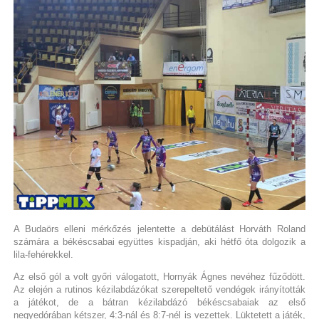
A Budaörs elleni mérkőzés jelentette a debütálást Horváth Roland
számára a békéscsabai együttes kispadján, aki hétfő óta dolgozik a
lila-fehérekkel.
Az első gól a volt győri válogatott, Hornyák Ágnes nevéhez fűződött.
Az elején a rutinos kézilabdázókat szerepeltető vendégek irányították
a játékot, de a bátran kézilabdázó békéscsabaiak az első
negyedórában kétszer, 4:3-nál és 8:7-nél is vezettek. Lüktetett a játék,