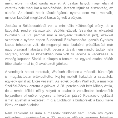
ment előre mindkét gárda ezerrel. A csabai lányok nagy elánnal
vetették bele magukat a mérkőzésbe, látszott rajtuk az elszántság, az
akarás. Az elmúlt hetek fásultságának nyoma sem volt, motivált,
minden labdáért megküzdő társaság volt a pályán.
Jobbára a Békéscsabánál volt a minimális különbségű előny, de a
látogatók rendre válaszoltak. Szöllősi-Zácsik Szandra is elkezdett
lövöldözni (a 21. percnél már a negyedik találatánál járt), ezekkel
szemben a nyáron éppen Budaörsről Békéscsabára igazoló Györkös
kapus tehetetlen volt, de megannyi más budaörsi próbálkozást már
nagy bravúrral hatástalanított, pedig a társak nem mindig tudtak neki
segíteni, ebben az időszakban nem volt túl acélos a védekezés. A
vendég kapuban Sipeki is elkapta a fonalat, az egykori csabai hálóőr
több alkalommal is jól avatkozott játékba.
A vendégek hetest rontottak, Walfisch ellenben a második büntetőjét
is magabiztosan értékesítette. Fej-fej mellett haladtak a csapatok,
egy-egy góllal az Előre vezetett. Az egyik oldalon Walfisch, a másikon
Szöllősi-Zácsik ontotta a gólokat. A 28. percben időt kért Mihály Attila,
de a remélt félidei előny helyett a csabaiak vonulhattak kedvezőbb
helyzetben pihenőre, ugyanis a kiválóan játszó Kovacevic góljával
ismét átvették a vezetést, míg a túloldalon a budaörsiek a kapu mellé
lőtték az utolsó labdát.
Nem csökkent az iram a második félidőben sem, Zöldi-Tóth gyors
találatának köszönhetően a 32. percben először mutatott kétgólos