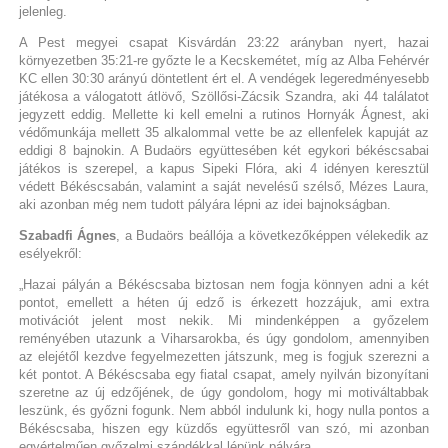
jelenleg.
A Pest megyei csapat Kisvárdán 23:22 arányban nyert, hazai
környezetben 35:21-re győzte le a Kecskemétet, míg az Alba Fehérvér
KC ellen 30:30 arányú döntetlent ért el. A vendégek legeredményesebb
játékosa a válogatott átlövő, Szöllősi-Zácsik Szandra, aki 44 találatot
jegyzett eddig. Mellette ki kell emelni a rutinos Hornyák Ágnest, aki
védőmunkája mellett 35 alkalommal vette be az ellenfelek kapuját az
eddigi 8 bajnokin. A Budaörs együttesében két egykori békéscsabai
játékos is szerepel, a kapus Sipeki Flóra, aki 4 idényen keresztül
védett Békéscsabán, valamint a saját nevelésű szélső, Mézes Laura,
aki azonban még nem tudott pályára lépni az idei bajnokságban.
Szabadfi Ágnes
, a Budaörs beállója a következőképpen vélekedik az
esélyekről:
„Hazai pályán a Békéscsaba biztosan nem fogja könnyen adni a két
pontot, emellett a héten új edző is érkezett hozzájuk, ami extra
motivációt jelent most nekik. Mi mindenképpen a győzelem
reményében utazunk a Viharsarokba, és úgy gondolom, amennyiben
az elejétől kezdve fegyelmezetten játszunk, meg is fogjuk szerezni a
két pontot. A Békéscsaba egy fiatal csapat, amely nyilván bizonyítani
szeretne az új edzőjének, de úgy gondolom, hogy mi motiváltabbak
leszünk, és győzni fogunk. Nem abból indulunk ki, hogy nulla pontos a
Békéscsaba, hiszen egy küzdős együttesről van szó, mi azonban
egyértelműen győzelmi szándékkal lépünk pályára.