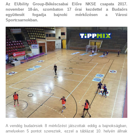
Az EUbility Group-Békéscsabai Előre NKSE csapata 2017.
november 18-án, szombaton 17 órai kezdettel a Budaörs
együttesét fogadja bajnoki mérkőzésen a Városi
Sportcsarnokban.
A vendég budaörsiek 8 mérkőzést játszottak eddig a bajnokságban,
amelyeken 5 pontot szereztek, ezzel a táblázat 10. helyén állnak