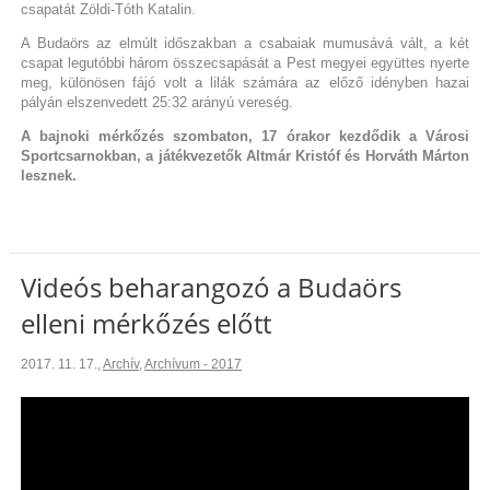
csapatát Zöldi-Tóth Katalin.
A Budaörs az elmúlt időszakban a csabaiak mumusává vált, a két
csapat legutóbbi három összecsapását a Pest megyei együttes nyerte
meg, különösen fájó volt a lilák számára az előző idényben hazai
pályán elszenvedett 25:32 arányú vereség.
A bajnoki mérkőzés szombaton, 17 órakor kezdődik a Városi
Sportcsarnokban, a játékvezetők Altmár Kristóf és Horváth Márton
lesznek.
Videós beharangozó a Budaörs
elleni mérkőzés előtt
2017. 11. 17.
,
Archív
,
Archívum - 2017