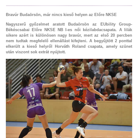
Bravúr Budaörsön, már nincs kieső helyen az Előre NKSE
Nagyszerű győzelmet aratott Budaörsön az EUbility Group-
Békéscsabai Előre NKSE NB I-es női kézilabdacsapata. A lilák
sikere azért is különösen nagy bravúr, mert az első 20 percben
nem tudtak megfelelő ellenállást kifejteni. A begyűjtött 2 ponttal
elkerült a kieső helyről Horváth Roland csapata, amely szünet
után viszont sok extrát nyújtott.