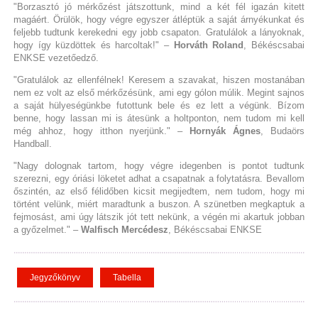
"Borzasztó jó mérkőzést játszottunk, mind a két fél igazán kitett
magáért. Örülök, hogy végre egyszer átléptük a saját árnyékunkat és
feljebb tudtunk kerekedni egy jobb csapaton. Gratulálok a lányoknak,
hogy így küzdöttek és harcoltak!" –
Horváth Roland
, Békéscsabai
ENKSE vezetőedző.
"Gratulálok az ellenfélnek! Keresem a szavakat, hiszen mostanában
nem ez volt az első mérkőzésünk, ami egy gólon múlik. Megint sajnos
a saját hülyeségünkbe futottunk bele és ez lett a végünk. Bízom
benne, hogy lassan mi is átesünk a holtponton, nem tudom mi kell
még ahhoz, hogy itthon nyerjünk." –
Hornyák Ágnes
, Budaörs
Handball.
"Nagy dolognak tartom, hogy végre idegenben is pontot tudtunk
szerezni, egy óriási löketet adhat a csapatnak a folytatásra. Bevallom
őszintén, az első félidőben kicsit megijedtem, nem tudom, hogy mi
történt velünk, miért maradtunk a buszon. A szünetben megkaptuk a
fejmosást, ami úgy látszik jót tett nekünk, a végén mi akartuk jobban
a győzelmet." –
Walfisch Mercédesz
, Békéscsabai ENKSE
Jegyzőkönyv
Tabella