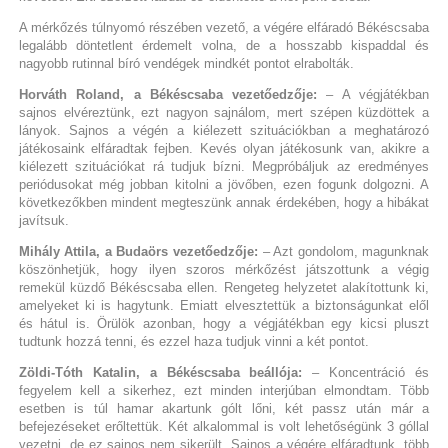
A mérkőzés túlnyomó részében vezető, a végére elfáradó Békéscsaba
legalább döntetlent érdemelt volna, de a hosszabb kispaddal és
nagyobb rutinnal bíró vendégek mindkét pontot elrabolták.
Horváth Roland, a Békéscsaba vezetőedzője:
– A végjátékban
sajnos elvéreztünk, ezt nagyon sajnálom, mert szépen küzdöttek a
lányok. Sajnos a végén a kiélezett szituációkban a meghatározó
játékosaink elfáradtak fejben. Kevés olyan játékosunk van, akikre a
kiélezett szituációkat rá tudjuk bízni. Megpróbáljuk az eredményes
periódusokat még jobban kitolni a jövőben, ezen fogunk dolgozni. A
következőkben mindent megteszünk annak érdekében, hogy a hibákat
javítsuk.
Mihály Attila, a Budaörs vezetőedzője:
– Azt gondolom, magunknak
köszönhetjük, hogy ilyen szoros mérkőzést játszottunk a végig
remekül küzdő Békéscsaba ellen. Rengeteg helyzetet alakítottunk ki,
amelyeket ki is hagytunk. Emiatt elvesztettük a biztonságunkat elől
és hátul is. Örülök azonban, hogy a végjátékban egy kicsi pluszt
tudtunk hozzá tenni, és ezzel haza tudjuk vinni a két pontot.
Zöldi-Tóth Katalin, a Békéscsaba beállója:
– Koncentráció és
fegyelem kell a sikerhez, ezt minden interjúban elmondtam. Több
esetben is túl hamar akartunk gólt lőni, két passz után már a
befejezéseket erőltettük. Két alkalommal is volt lehetőségünk 3 góllal
vezetni, de ez sajnos nem sikerült. Sajnos a végére elfáradtunk, több