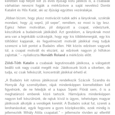
keretben kap helyet két 16 éves ifjúsági korú játékos is, a csabaiak
várhatóan nevezni fogják a mérkőzésre a saját nevelésű Dombi
Katalint és Hős Katát, aki az ifjúsági együttes vezéralakjai.
„Abban bízom, hogy plusz motivációt tudok adni a lányoknak, szokták
mondani, hogy „új seprű, jól seper”, remélem, ez most is így lesz.
Egész héten motiváltan, jól dolgozott a csapat, videóztunk,
készültünk a budaörsiek játékából. Azt gondolom, a lányoknak most
arra van a leginkább szükségük, hogy egy kis többletenergiát, egy kis
töltődést kapjanak, és fegyelmezett motivált játékkal meg tudjuk
szerezni a két pontot a Budaörs ellen. Hét közös edzésen vagyunk
túl, a csapat motivált és elszánt, az edzések nagyon jó hőfokon
zajlottak.” – nyilatkozta
Horváth Roland
a mérkőzés előtt.
Zöldi-Tóth Katalin
a csabaiak legrutinosabb játékosa, a válogatott
beálló sok nagy csatát megélt már. Játékosunk bízik a sikerben, de
tudja, ez csak felkészült, koncentrált játékkal érhető el.
„A Budaörs két rutinos játékossal rendelkezik Szácsik Szandra és
Hornyák Ági személyében, rájuk mindenképpen kiemeltebben kell
figyelnünk, de ne feledjük el a kapus Sipeki Flórát sem, ő is a
meghatározó emberek közé tartozik. Hármójukra mindenképpen
nagyon kell készülnünk, de rajtuk kívül is ügyes, tehetséges magyar
játékosok alkotják a vendégek keretét. A Budaörs sokat fut, szereti a
lerohanásokat, egyik fegyvere a gyors középkezdés, ezek mindig is
jellemezték Mihály Attila csapatait.” – jellemezte röviden az ellenfél