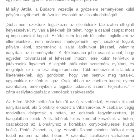
Mihály Attila
, a Budaörs vezetője a győzelem reményében küldi
pályára együttesét, de óva inti csapatát az elbizakodottságtól.
„Soha nem szoktunk foglalkozni az ellenfeleink táblázaton elfoglalt
helyezésével, nyilván a játéknak jót tehet, hogy a csabai csapat most
új impulzusokat kapott. Ezúttal sem fogunk túl sokat foglalkozni az
ellenfelünkkel, nem érdemes mérlegelnünk, nyílt sisakkal fogunk
pályára lépni, szeretnénk a saját játékunkat játszani, valamint
irányítani az eseményeket. A Békéscsaba jobb csapat annál, hogy
egyetlen tollvonással el lehessen intézni, erre külön felhívtuk a
játékosaink figyelmét. A legjobb játékunkat szeretnénk nyújtani, és
meglátjuk, ez mire lesz elég szombaton. Több mérkőzését is láttuk a
lila-fehéreknek, úgy gondolom, hogy van bennük még tartalék,
ugyanakkor ez ránk is igaz. Csak abban az esetben tudunk nyerni
szombaton, amennyiben a legjobb tudásunk szerint teljesítünk.” –
zárta esélylatolgatását a vendégek szakvezetője.
Az Előre NKSE hétfő óta készül az új vezetőedző, Horváth Roland
irányításával, aki Siófokról érkezett a Viharsarokba. A csabaiak végig
motiváltan dolgoztak a héten, az edzések fegyelmezetten, jó
hangulatban teltek. A lila-fehérek teljes kerettel készültek a héten,
csatlakozott az állományhoz a korábban könyöksérüléssel küzdő
beálló, Pintér Zsanett is, így Horváth Roland minden játékost meg
tudott ismerni az első héten. A szombati találkozón várhatóan a