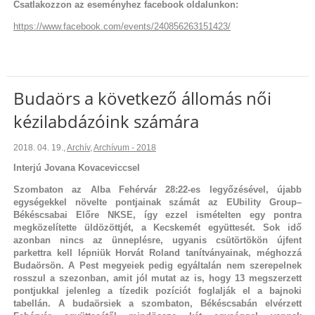
Csatlakozzon az eseményhez facebook oldalunkon:
https://www.facebook.com/events/240856263151423/
Budaörs a következő állomás női
kézilabdázóink számára
2018. 04. 19.
,
Archív
,
Archívum - 2018
Interjú Jovana Kovaceviccsel
Szombaton az Alba Fehérvár 28:22-es legyőzésével, újabb
egységekkel növelte pontjainak számát az EUbility Group–
Békéscsabai Előre NKSE, így ezzel ismételten egy pontra
megközelítette üldözöttjét, a Kecskemét együttesét. Sok idő
azonban nincs az ünneplésre, ugyanis csütörtökön újfent
parkettra kell lépniük Horvát Roland tanítványainak, méghozzá
Budaörsön. A Pest megyeiek pedig egyáltalán nem szerepelnek
rosszul a szezonban, amit jól mutat az is, hogy 13 megszerzett
pontjukkal jelenleg a tízedik pozíciót foglalják el a bajnoki
tabellán. A budaörsiek a szombaton, Békéscsabán elvérzett