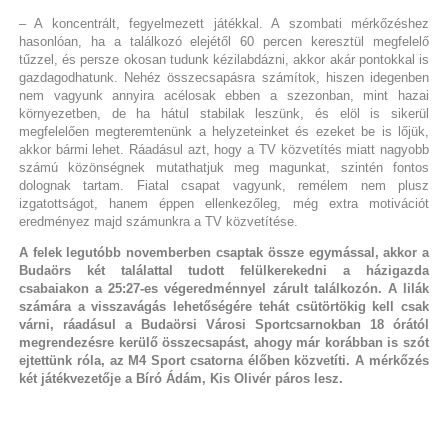
– A koncentrált, fegyelmezett játékkal. A szombati mérkőzéshez
hasonlóan, ha a találkozó elejétől 60 percen keresztül megfelelő
tűzzel, és persze okosan tudunk kézilabdázni, akkor akár pontokkal is
gazdagodhatunk. Nehéz összecsapásra számítok, hiszen idegenben
nem vagyunk annyira acélosak ebben a szezonban, mint hazai
környezetben, de ha hátul stabilak leszünk, és elöl is sikerül
megfelelően megteremtenünk a helyzeteinket és ezeket be is lőjük,
akkor bármi lehet. Ráadásul azt, hogy a TV közvetítés miatt nagyobb
számú közönségnek mutathatjuk meg magunkat, szintén fontos
dolognak tartam. Fiatal csapat vagyunk, remélem nem plusz
izgatottságot, hanem éppen ellenkezőleg, még extra motivációt
eredményez majd számunkra a TV közvetítése.
A felek legutóbb novemberben csaptak össze egymással, akkor a
Budaörs két találattal tudott felülkerekedni a házigazda
csabaiakon a 25:27-es végeredménnyel zárult találkozón. A lilák
számára a visszavágás lehetőségére tehát csütörtökig kell csak
várni, ráadásul a Budaörsi Városi Sportcsarnokban 18 órától
megrendezésre kerülő összecsapást, ahogy már korábban is szót
ejtettünk róla, az M4 Sport csatorna élőben közvetíti. A mérkőzés
két játékvezetője a Bíró Ádám, Kis Olivér páros lesz.