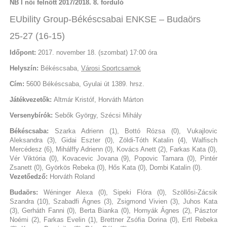
NB I női felnőtt 2017/2018. 8. forduló
EUbility Group-Békéscsabai ENKSE – Budaörs
25-27 (16-15)
Időpont:
2017. november 18. (szombat) 17:00 óra
Helyszín:
Békéscsaba,
Városi Sportcsarnok
Cím:
5600 Békéscsaba, Gyulai út 1389. hrsz.
Játékvezetők:
Altmár Kristóf, Horváth Márton
Versenybírók:
Sebők György, Szécsi Mihály
Békéscsaba:
Szarka Adrienn (1), Bottó Rózsa (0), Vukajlovic
Aleksandra (3), Gidai Eszter (0), Zöldi-Tóth Katalin (4), Walfisch
Mercédesz (6), Mihálffy Adrienn (0), Kovács Anett (2), Farkas Kata (0),
Vér Viktória (0), Kovacevic Jovana (9), Popovic Tamara (0), Pintér
Zsanett (0), Györkös Rebeka (0), Hős Kata (0), Dombi Katalin (0).
Vezetőedző:
Horváth Roland
Budaörs:
Wéninger Alexa (0), Sipeki Flóra (0), Szöllősi-Zácsik
Szandra (10), Szabadfi Ágnes (3), Zsigmond Vivien (3), Juhos Kata
(3), Gerháth Fanni (0), Berta Bianka (0), Hornyák Ágnes (2), Pásztor
Noémi (2), Farkas Evelin (1), Brettner Zsófia Dorina (0), Ertl Rebeka