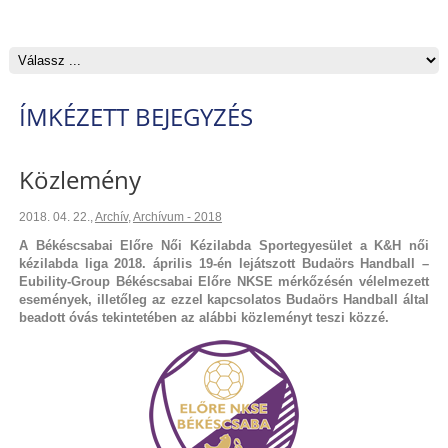
ÍMKÉZETT BEJEGYZÉS
Közlemény
2018. 04. 22.
,
Archív
,
Archívum - 2018
A Békéscsabai Előre Női Kézilabda Sportegyesület a K&H női
kézilabda liga 2018. április 19-én lejátszott Budaörs Handball –
Eubility-Group Békéscsabai Előre NKSE mérkőzésén vélelmezett
események, illetőleg az ezzel kapcsolatos Budaörs Handball által
beadott óvás tekintetében az alábbi közleményt teszi közzé.