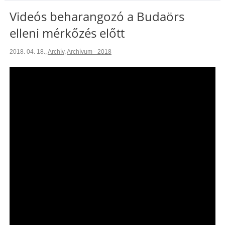
Videós beharangozó a Budaörs
elleni mérkőzés előtt
2018. 04. 18.
,
Archív
,
Archívum - 2018