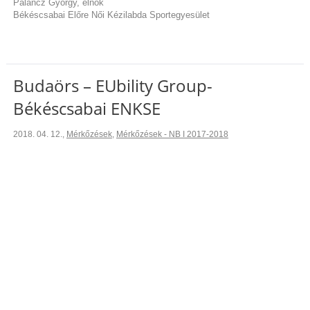
Paláncz György, elnök
Békéscsabai Előre Női Kézilabda Sportegyesület
Budaörs – EUbility Group-
Békéscsabai ENKSE
2018. 04. 12.
,
Mérkőzések
,
Mérkőzések - NB I 2017-2018