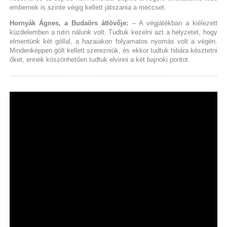
embernek is szinte végig kellett játszania a meccset.
Hornyák Ágnes, a Budaörs átlövője:
– A végjátékban a kiélezett
küzdelemben a rutin nálunk volt. Tudtuk kezelni azt a helyzetet, hogy
elmentünk két góllal, a hazaiakon folyamatos nyomás volt a végén.
Mindenképpen gólt kellett szerezniük, és ekkor tudtuk hibára késztetni
őket, ennek köszönhetően tudtuk elvinni a két bajnoki pontot.