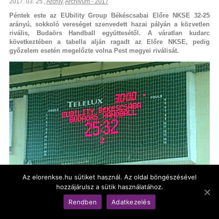
2017. 03. 25.
,
Archív
,
Archívum - 2017
Péntek este az EUbility Group Békéscsabai Előre NKSE 32-25
arányú, sokkoló vereséget szenvedett hazai pályán a közvetlen
rivális, Budaörs Handball együttesétől. A váratlan kudarc
következtében a tabella alján ragadt az Előre NKSE, pedig
győzelem esetén megelőzte volna Pest megyei riválisát.
Az elorenkse.hu sütiket használ. Az oldal böngészésével
hozzájárulsz a sütik használatához.
Skaliczki László, a Békéscsabai Előre NKSE vezetőedzője:
– Nem
Rendben
Adatkezelés
tudtuk azt a játékot nyújtani sem védekezésben, sem pedig
támadásban, amit ez a csapat amúgy tud. Küszködünk elég sok