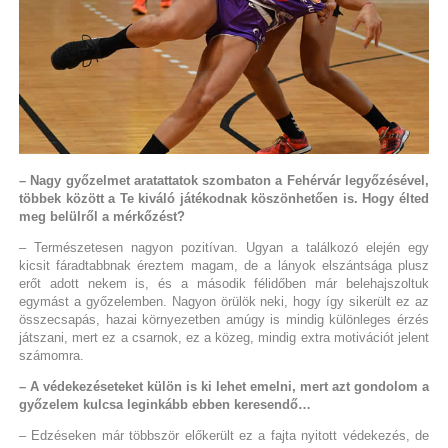
– Nagy győzelmet aratattatok szombaton a Fehérvár legyőzésével,
többek között a Te kiváló játékodnak köszönhetően is. Hogy élted
meg belülről a mérkőzést?
– Természetesen nagyon pozitívan. Ugyan a találkozó elején egy
kicsit fáradtabbnak éreztem magam, de a lányok elszántsága plusz
erőt adott nekem is, és a második félidőben már belehajszoltuk
egymást a győzelemben. Nagyon örülök neki, hogy így sikerült ez az
összecsapás, hazai környezetben amúgy is mindig különleges érzés
játszani, mert ez a csarnok, ez a közeg, mindig extra motivációt jelent
számomra.
– A védekezéseteket külön is ki lehet emelni, mert azt gondolom a
győzelem kulcsa leginkább ebben keresendő…
– Edzéseken már többször előkerült ez a fajta nyitott védekezés, de