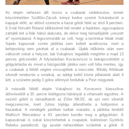
Az elején nehezen állt össze a csabaiak védekezése, ennek
köszönhetően Szöllősi-Zácsik kénye kedve szerint fickándozott a
kapujuk előtt, az átlövő szerezte a hazai gólok felét az első 9 percben.
6:3-nál Horváth Roland időkésérrel tett rendet a fejekben, egycsapásra
zártabb lett a lilák hátsó alakzata, de ekkor meg támadójáték „veszett
el” nyomtalanul. A legszomorúbb az volt, hogy a technikai hibák miatt
Sipeki kapusnak szinte játékba sem kellett avatkoznia, mert a
befejezésig nem jutottak el a csabaiak. Újabb időkérés után sem
változott sokat a helyzet, bár Vukajlovic legalább megtörte a majd 13
perces gólcsendet. A folytatásban Kovacevicsó is bekapcsolódott a
gólgyártásba és mivel a házigazdák játéka sem volt hiba mentes, így
a csabaiak a félidő végére visszajöttek a meccsbe. Mihály Attilának
sikerült rendeznie a soraikat, az addigi kettő közte pillanatok alatt 4
lett, a szünetre pedig 3 gólos előnnyel fordultak a Pest megyeiek.
A második félidő elején Vukajlovic és Kovacevic klasszikus
átlövéseiből a 35. percre ledolgozta hátrányát a viharsarki együttes. A
vezető gólért is támadhatott az Előre NKSE, de azt nem sikerült
megszereznie, mert Juhos triplája átlendítette a holtponton a
hazaiakat. A vendégek partiban tudtak maradni, a játékba lendülő
Walfisch Mercédesz a 43. percben kezdte meg a gólgyártást. A
kapusoknak is sokat köszönhettek a csapatok, különösen Györkös
Rebeka parádézott, így azután nehezebben születtek a gólok. A