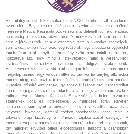
Az Eubility-Group Békéscsabai Előre NKSE értetlenül áll a budaörsi
óvás előtt. Egyesületünk álláspontja szerint a hivatalos játékidő
mérése a Magyar Kézilabda Szövetség által delegált időmérő feladata,
nem pedig a televíziós közvetítésé. A mérkőzés alatt nem merült fel
sem a játékvezetők, sem a csapatok, sem a hivatalos személyek,
sem a csarnokban lévő közönség részéről, hogy a budaörsi egyesület
munkatársa által irányított eredményjelzőn nem indult el az óra,
hozzátéve azt, hogy mind a játékvezetők, mind a versenybírók
tisztességes, nemzetközi színtéren is dolgozó szakemberek.
Véleményünk szerint az M4 által bevágott kép nem alkalmas annak
megállapítására, hogy valóban állt-e az óra, és ha tényleg állt, akkor
mennyi ideig, másrészt a televízió órája semmiképpen sem minősül
hivatalos időmérő eszköznek, így annak állásához nem kapcsolódhat
semmiféle jogkövetkezmény, tekintettel arra, hogy az időmérő eszköz
működtetése a Magyar Kézilabda Szövetség által küldött hivatalos
személyek joga és kötelessége. A mérkőzés során egyetlen
alkalommal sem nyert bizonyságot, hogy a közvetítés órája és a
helyszíni, hivatalos, időmérő eszköz összhangban lenne, mivel a
televízió órája kizárólag a TV-nézők tájékoztatását szolgálja. A
mérkőző csapatok mindvégig a helyszíni órát tekintették hivatalosnak,
így mindkét együttes teljes erőbedobással játszott a csarnokban
megszólaló dudaszóig. Mindezek mellett a mérkőzés hivatalos