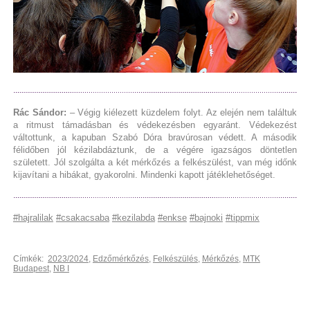
Rác Sándor:
– Végig kiélezett küzdelem folyt. Az elején nem találtuk
a ritmust támadásban és védekezésben egyaránt. Védekezést
váltottunk, a kapuban Szabó Dóra bravúrosan védett. A második
félidőben jól kézilabdáztunk, de a végére igazságos döntetlen
született. Jól szolgálta a két mérkőzés a felkészülést, van még időnk
kijavítani a hibákat, gyakorolni. Mindenki kapott játéklehetőséget.
#hajralilak
#csakacsaba
#kezilabda
#enkse
#bajnoki
#tippmix
Címkék:
2023/2024
,
Edzőmérkőzés
,
Felkészülés
,
Mérkőzés
,
MTK
Budapest
,
NB I