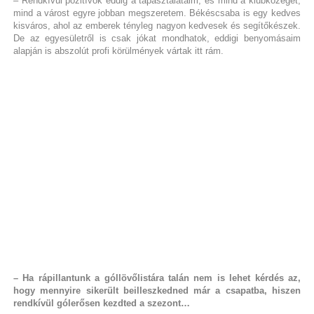
– Rendkívül pozitívok eddig a tapasztalataim, és mind a klubközeget,
mind a várost egyre jobban megszeretem. Békéscsaba is egy kedves
kisváros, ahol az emberek tényleg nagyon kedvesek és segítőkészek.
De az egyesületről is csak jókat mondhatok, eddigi benyomásaim
alapján is abszolút profi körülmények vártak itt rám.
– Ha rápillantunk a góllövőlistára talán nem is lehet kérdés az,
hogy mennyire sikerült beilleszkedned már a csapatba, hiszen
rendkívül gólerősen kezdted a szezont…