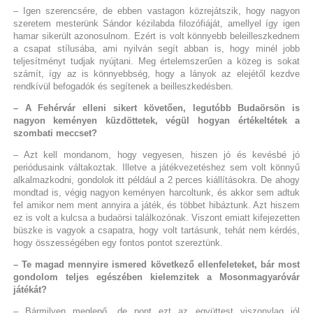
– Igen szerencsére, de ebben vastagon közrejátszik, hogy nagyon
szeretem mesterünk Sándor kézilabda filozófiáját, amellyel így igen
hamar sikerült azonosulnom. Ezért is volt könnyebb beleilleszkednem
a csapat stílusába, ami nyilván segít abban is, hogy minél jobb
teljesítményt tudjak nyújtani. Meg értelemszerűen a közeg is sokat
számít, így az is könnyebbség, hogy a lányok az elejétől kezdve
rendkívül befogadók és segítenek a beilleszkedésben.
– A Fehérvár elleni sikert követően, legutóbb Budaörsön is
nagyon keményen küzdöttetek, végül hogyan értékeltétek a
szombati meccset?
– Azt kell mondanom, hogy vegyesen, hiszen jó és kevésbé jó
periódusaink váltakoztak. Illetve a játékvezetéshez sem volt könnyű
alkalmazkodni, gondolok itt például a 2 perces kiállításokra. De ahogy
mondtad is, végig nagyon keményen harcoltunk, és akkor sem adtuk
fel amikor nem ment annyira a játék, és többet hibáztunk. Azt hiszem
ez is volt a kulcsa a budaörsi találkozónak. Viszont emiatt kifejezetten
büszke is vagyok a csapatra, hogy volt tartásunk, tehát nem kérdés,
hogy összességében egy fontos pontot szereztünk.
– Te magad mennyire ismered következő ellenfeleteket, bár most
gondolom teljes egészében kielemzitek a Mosonmagyaróvár
játékát?
– Bármilyen meglepő, de pont ezt az együttest viszonylag jól