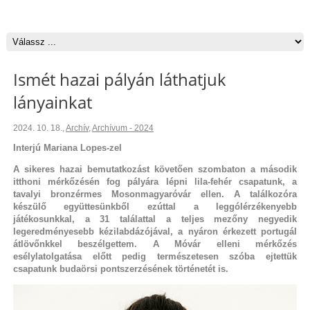
Ismét hazai pályán láthatjuk
lányainkat
2024. 10. 18.
,
Archív
,
Archívum - 2024
Interjú Mariana Lopes-zel
A sikeres hazai bemutatkozást követően szombaton a második
itthoni mérkőzésén fog pályára lépni lila-fehér csapatunk, a
tavalyi bronzérmes Mosonmagyaróvár ellen. A találkozóra
készülő együttesünkből ezúttal a leggólérzékenyebb
játékosunkkal, a 31 találattal a teljes mezőny negyedik
legeredményesebb kézilabdázójával, a nyáron érkezett portugál
átlövőnkkel beszélgettem. A Móvár elleni mérkőzés
esélylatolgatása előtt pedig természetesen szóba ejtettük
csapatunk budaörsi pontszerzésének történetét is.