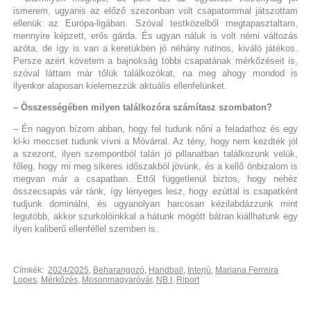
ismerem, ugyanis az előző szezonban volt csapatommal játszottam
ellenük az Európa-ligában. Szóval testközelből megtapasztaltam,
mennyire képzett, erős gárda. És ugyan náluk is volt némi változás
azóta, de így is van a keretükben jó néhány rutinos, kiváló játékos.
Persze azért követem a bajnokság többi csapatának mérkőzéseit is,
szóval láttam már tőlük találkozókat, na meg ahogy mondod is
ilyenkor alaposan kielemezzük aktuális ellenfelünket.
– Összességében milyen találkozóra számítasz szombaton?
– Én nagyon bízom abban, hogy fel tudunk nőni a feladathoz és egy
ki-ki meccset tudunk vívni a Móvárral. Az tény, hogy nem kezdték jól
a szezont, ilyen szempontból talán jó pillanatban találkozunk velük,
főleg, hogy mi meg sikeres időszakból jövünk, és a kellő önbizalom is
megvan már a csapatban. Ettől függetlenül biztos, hogy nehéz
összecsapás vár ránk, így lényeges lesz, hogy ezúttal is csapatként
tudjunk dominálni, és ugyanolyan harcosan kézilabdázzunk mint
legutóbb, akkor szurkolóinkkal a hátunk mögött bátran kiállhatunk egy
ilyen kaliberű ellenféllel szemben is.
Címkék:
2024/2025
,
Beharangozó
,
Handball
,
Interjú
,
Mariana Ferreira
Lopes
,
Mérkőzés
,
Mosonmagyaróvár
,
NB I
,
Riport