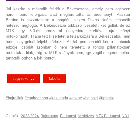
Jól kezdte a második félidőt a Békéscsaba, amely nem egészen
három perc leforgása alatt megfordította az eredményt. Pásztor
Bettina is hozzátehette a magáét, hiszen Dakos Noémi második
hetesét megfogta. A Békéscsaba többször vezetett két góllal, de az
MTK egy 5-0-ás sorozattal negyedóra elteltével újra előnyt
birtokolhatott. Hiába tett kísérletet a felzárkózásra a Békéscsaba, nem
tudott egy gólnál feljebb zárkózni. Az 54. percben időt kért a csabaiak
edzője, csodát azonban ő nem tehetett, a fontos pillanatokban
rontottak a lilák, míg az MTK-s lányok nem, így végül megérdemelten
tartották otthon a két pontot.
Jegyzőkönyv
Tabella
#hajralilak
#csakacsaba
#kezilabda
#enkse
#bajnoki
#tippmix
Címkék:
2023/2024
,
Bajnokság
,
Budapest
,
Mérkőzés
,
MTK Budapest
,
NB I