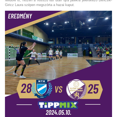
félidőre is, hiszen a hosszú idő után újra játékra jelentkező Bencsik-
Giricz Laura szépen megszórta a hazai kaput.