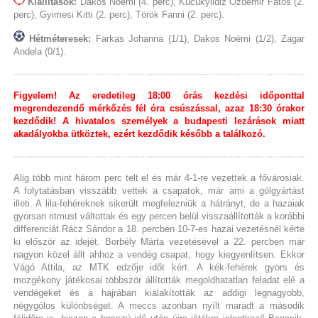
Kiállítások:
Dakos Noémi (4. perc), Kücükyildiz Özdemir Fatos (2.
perc), Gyimesi Kitti (2. perc), Török Fanni (2. perc).
Hétméteresek:
Farkas Johanna (1/1), Dakos Noémi (1/2), Zagar
Andela (0/1).
Figyelem! Az eredetileg 18:00 órás kezdési időponttal
megrendezendő mérkőzés fél óra csúszással, azaz 18:30 órakor
kezdődik! A hivatalos személyek a budapesti lezárások miatt
akadályokba ütköztek, ezért kezdődik később a találkozó.
Alig több mint három perc telt el és már 4-1-re vezettek a fővárosiak.
A folytatásban visszább vettek a csapatok, már ami a gólgyártást
illeti. A lila-fehéreknek sikerült megfelezniük a hátrányt, de a hazaiak
gyorsan ritmust váltottak és egy percen belül visszaállították a korábbi
differenciát.Rácz Sándor a 18. percben 10-7-es hazai vezetésnél kérte
ki először az idejét. Borbély Márta vezetésével a 22. percben már
nagyon közel állt ahhoz a vendég csapat, hogy kiegyenlítsen. Ekkor
Vágó Attila, az MTK edzője időt kért. A kék-fehérek gyors és
mozgékony játékosai többször állították megoldhatatlan feladat elé a
vendégeket és a hajrában kialakították az addigi legnagyobb,
négygólos különbséget. A meccs azonban nyílt maradt a második