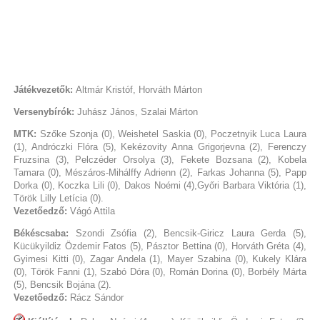
Játékvezetők:
Altmár Kristóf, Horváth Márton
Versenybírók:
Juhász János, Szalai Márton
MTK:
Szőke Szonja (0), Weishetel Saskia (0), Poczetnyik Luca Laura
(1), Andróczki Flóra (5), Kekézovity Anna Grigorjevna (2), Ferenczy
Fruzsina (3), Pelczéder Orsolya (3), Fekete Bozsana (2), Kobela
Tamara (0), Mészáros-Mihálffy Adrienn (2), Farkas Johanna (5), Papp
Dorka (0), Koczka Lili (0), Dakos Noémi (4),Győri Barbara Viktória (1),
Török Lilly Letícia (0).
Vezetőedző:
Vágó Attila
Békéscsaba:
Szondi Zsófia (2), Bencsik-Giricz Laura Gerda (5),
Kücükyildiz Özdemir Fatos (5), Pásztor Bettina (0), Horváth Gréta (4),
Gyimesi Kitti (0), Zagar Andela (1), Mayer Szabina (0), Kukely Klára
(0), Török Fanni (1), Szabó Dóra (0), Román Dorina (0), Borbély Márta
(5), Bencsik Bojána (2).
Vezetőedző:
Rácz Sándor