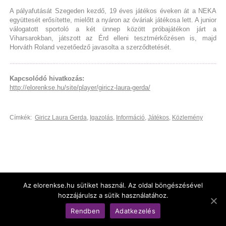
A pályafutását Szegeden kezdő, 19 éves játékos éveken át a NEKA
együttesét erősítette, mielőtt a nyáron az óváriak játékosa lett. A junior
válogatott sportoló a két ünnep között próbajátékon járt a
Viharsarokban, játszott az Érd elleni tesztmérkőzésen is, majd
Horváth Roland vezetőedző javasolta a szerződtetését.
Kapcsolódó hivatkozás:
http://elorenkse.hu/site/player/giricz-laura-gerda/
Címkék:
Giricz Laura Gerda
,
Igazolás
,
Információ
,
Játékos
,
Közlemény
Az elorenkse.hu sütiket használ. Az oldal böngészésével
hozzájárulsz a sütik használatához.
© Békéscsabai Előre Női Kézilabda Kft.
Rendben
Adatkezelés