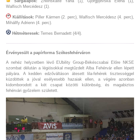
Sárgalapok:
Zhilinskaite Yana (1), Gjorgjijevska Elena (1),
Walfisch Mercédesz (1).
Kiállítások:
Piller Kármen (2. perc), Walfisch Mercédesz (4. perc),
Mihállfy Adrienn (4. perc).
Hétméteresek:
Temes Bernadett (4/4).
Érvényesült a papírforma Székesfehérváron
A nehéz helyzetben lévő EUbility Group-Békéscsabai Előre NKSE
szombat délután a légiósokkal megtűzdelt Alba Fehérvár ellen lépett
pályára. A kedden edzőváltáson átesett lila-fehérek tisztességgel
küzdöttek a jóval esélyesebb hazaiak ellen, a végére azonban
kidomborodott a két csapat közötti különbség, és magabiztos
fehérvári győzelem született.