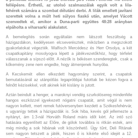
fellépésre. Érthető, az utolsó szalmaszálak egyik volt a lila-
fehérek számára a szombat délutáni derbi. A lilák emellett javítani
szerettek volna a múlt heti súlyos fiaskó után, amelyet Vácott
szenvedtek el, amikor a Duna-parti együttes 48:28 arányban
elpáholta a viharsarki alakulatot.
A bemelegítés során egyáltalán nem látszott feszültség a
házigazdákon, kedélyesen elcseverésztek, miközben a megszokott
gyakorlatokat végezték. Walfisch Mercédesz és Herr Orsolya, a két
csapatkapitány mosolyogva lépett a játékvezetőkhöz, hogy térfelet
válasszanak a sípszó előtt. A nézők is békésen szenderegtek, csak a
kőkemény zene nem engedte, hogy átmenjenek hunyóba.
A Kecskemét ellen elkezdett hagyomány szerint, a csapatok
bemutatásánál az utánpótlás legapróbbjai futottak be kézen fogva a
felnőtt kézisekkel, volt akinek két kislány is jutott.
Aztán beindult a henger, a maroknyi vendég szurkolósereg mindenféle
hangos eszközzel igyekezett nógatni csapatát, amit végül is nem
nagyon kellett, mert remek futóversenyben kezdett a Székesfehérvár,
s ugyanígy tettek a házigazdák is. Sok hiba, kevés gól jellemezte a
nyitányt, ám 1:3-nál Horváth Roland máris időt kért. Az intő szó
hatására egyenlített az Előre, de gólok továbbra is ritkán estek, ami
még mindig a sok hibának volt köszönhető. Úgy tűnt, Deli Ritának
sem nagyon tetszett a játék, hiszen ő is kikérte első idejét a 12.