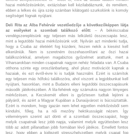
hazai mérkőzésünkön, extázisban kell kézilabdáznunk, és remélem,
ebben a lelkes és újra szép számban kilátogató szurkolóink is komoly
segítséget fognak nyújtani.
Deli Rita az Alba Fehérvár vezetőedzője a következőképpen látja
az esélyeket a szombati találkozó előtt:
– A békéscsabai
vendégszereplésünk egy teljesen más lelkületű összecsapás lesz,
mint a legutóbbi hazai mérkőzésünk volt. Nyilván azt mindenki tudja,
hogy a Csaba az életéért fog küzdeni, hiszen nekik a kiesést kell
elkerülniük. Nem is szeretném összehasonlítani az őszi hazai
találkozónkkal, amelyen magabiztos győzelmet arattunk, mert a
Viharsarokban minden csapatnak nagyon nehéz feladata van. A Csaba
otthona szinte egy oroszlánbarlang, ahol plusz motivációt kapnak a
hazaiak, és ezt évről-évre ki is tudják használni. Ezért is számítok
egy teljesen más hőfokú találkozóra, ahol viszont a legjobbunkat kell
nyújtani, hasonlóan, mint a Budaörs elleni legutóbbi összecsapásunk
második játékrészében. A lila-fehérek egy számukra nagyon lényeges
mérkőzésen, a Kecskemét elleni is győztesen tudtak lejönni a
pályáról, és azért a Magyar Kupában a Dunaújvárost is búcsúztatták.
Ezért is mondom, hogy igazán nem lehet egyetlen mérkőzésből sem
kiindulni, főleg, ha a női mezőny hektikusságát nézem. Így
véleményem szerint azt dönti el a szombati összecsapást, hogy
melyik csapatnak lesz jobb napja, valamint melyik együttesben lesz
több az adott pillanatban jobb formában lévő játékos. Emellett fontos
lesz, hogy ebben a kiélezett stresszhelyzetben melyik csapat fog