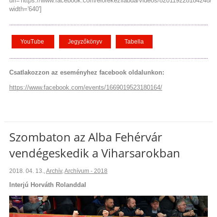
url='https://www.facebook.com/elorekezilabda/videos/820119228184248/'
width='640']
YouTube
Jegyzőkönyv
Tabella
Csatlakozzon az eseményhez facebook oldalunkon:
https://www.facebook.com/events/1669019523180164/
Szombaton az Alba Fehérvár
vendégeskedik a Viharsarokban
2018. 04. 13.
,
Archív
,
Archívum - 2018
Interjú Horváth Rolanddal