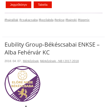
Jegyzőkönyv
Tabella
#hajralilak
#csakacsaba
#kezilabda
#enkse
#bajnoki
#tippmix
Eubility Group-Békéscsabai ENKSE –
Alba Fehérvár KC
2018. 04. 07.
,
Mérkőzések
,
Mérkőzések - NB I 2017-2018