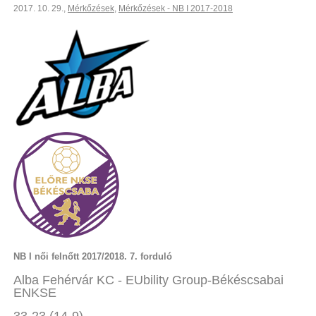
2017. 10. 29.
,
Mérkőzések
,
Mérkőzések - NB I 2017-2018
NB I női felnőtt 2017/2018. 7. forduló
Alba Fehérvár KC - EUbility Group-Békéscsabai
ENKSE
33-23 (14-9)