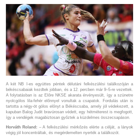
A két NB I-es együttes péntek délutáni felkészülési találkozóján a
békéscsabaiak kezdtek jobban, és a 12. percben már 9–5-re vezettek.
A folytatásban is az Előre NKSE akarata érvényesült, így a szünetre
nyolcgólos lila-fehér előnnyel vonultak a csapatok. Fordulás után is
tartotta a négy-öt gólos előnyt a Békéscsaba, amely jól védekezett, a
kapuban Balog Judit bravúrosan védett, egy hétméterest is megfogott,
így a vendégek magabiztosan győztek a küzdelmes összecsapáson.
Horváth Roland:
– A felkészülési mérkőzés elérte a célját, a lányok
végig jól koncentráltak, és megérdemelten nyerték a találkozót.