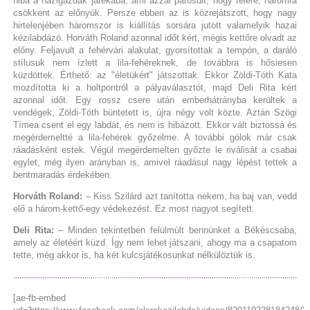
hiba a házigazdák játékába, ami azzal párosult, hogy felére, háromra
csökkent az előnyük. Persze ebben az is közrejátszott, hogy nagy
hirtelenjében háromszor is kiállítás sorsára jutott valamelyik hazai
kézilabdázó. Horváth Roland azonnal időt kért, mégis kettőre olvadt az
előny. Feljavult a fehérvári alakulat, gyorsítottak a tempón, a daráló
stílusuk nem ízlett a lila-fehéreknek, de továbbra is hősiesen
küzdöttek. Érthető: az "életükért" játszottak. Ekkor Zöldi-Tóth Kata
mozdította ki a holtpontról a pályaválasztót, majd Deli Rita kért
azonnal időt. Egy rossz csere után emberhátrányba kerültek a
vendégek, Zöldi-Tóth büntetett is, újra négy volt közte. Aztán Szögi
Tímea csent el egy labdát, és nem is hibázott. Ekkor vált biztossá és
megérdemeltté a lila-fehérek győzelme. A további gólok már csak
ráadásként estek. Végül megérdemelten győzte le riválisát a csabai
egylet, még ilyen arányban is, amivel ráadásul nagy lépést tettek a
bentmaradás érdekében.
Horváth Roland:
– Kiss Szilárd azt tanította nekem, ha baj van, vedd
elő a három-kettő-egy védekezést. Ez most nagyot segített.
Deli Rita:
– Minden tekintetben felülmúlt bennünket a Békéscsaba,
amely az életéért küzd. Így nem lehet játszani, ahogy ma a csapatom
tette, még akkor is, ha két kulcsjátékosunkat nélkülöztük is.
[ae-fb-embed