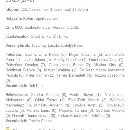
Időpont:
2017. november 4. (szombat) 17:00 óra
Helyszín:
Köfém Sportcsarnok
Cím:
8000 Székesfehérvár, Verseci út 1-15.
Játékvezetők:
Ónodi Erika, Őri Erika
Versenybírók:
Tavarnay László, Erdélyi Péter
Fehérvár:
Gabina Lima Flavia (0), Májer Krisztina (2), Zhilinskaite
Yana (2), Lavko Jelena (9), Mendy Claudine (4), Gorshenina Olga (1),
Pelczéder Orsolya (7), Gjorgjijevska Elena (2), Mistina Kitty (0),
Boldizsár Bianka (0), Mayer Szabina (1), Do Nascimento Alexandra
Priscila (0), Piller Kármen (1), Temes Bernadett (4), Rózsás Josephine
(0).
Vezetőedző:
Deli Rita
Békéscsaba:
Szarka Adrienn (0), Bottó Rózsa (1). Vukajlovics
Aleksandra (0), Gidai Eszter (1), Zöldi-Tóth Katalin (2), Walfisch
Mercédesz (8), Mihállfy Adrienn (4), Kovács Anett (2), Kovacevic
Jovana (5), Pénzes Laura (0), Popovic Tamara (0), Györkös Rebeka
(0), Horváth Dorina Szilvia (0), Farkas Kata (0),Vér Viktória (0).
Vezetőedző:
Fábián Csaba