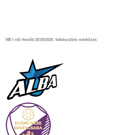
NB I női felnőtt 2019/2020. felkészülési mérkőzés