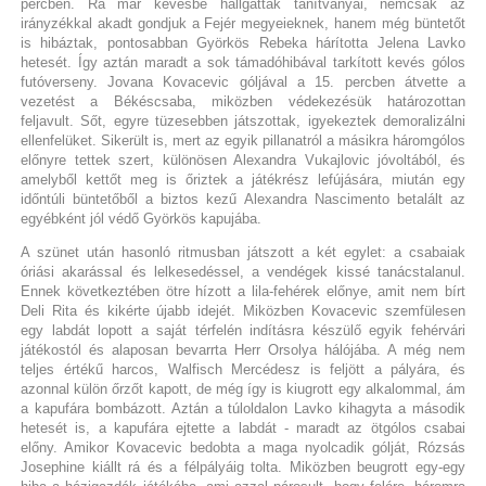
percben. Rá már kevésbé hallgattak tanítványai, nemcsak az
irányzékkal akadt gondjuk a Fejér megyeieknek, hanem még büntetőt
is hibáztak, pontosabban Györkös Rebeka hárította Jelena Lavko
hetesét. Így aztán maradt a sok támadóhibával tarkított kevés gólos
futóverseny. Jovana Kovacevic góljával a 15. percben átvette a
vezetést a Békéscsaba, miközben védekezésük határozottan
feljavult. Sőt, egyre tüzesebben játszottak, igyekeztek demoralizálni
ellenfelüket. Sikerült is, mert az egyik pillanatról a másikra háromgólos
előnyre tettek szert, különösen Alexandra Vukajlovic jóvoltából, és
amelyből kettőt meg is őriztek a játékrész lefújására, miután egy
időntúli büntetőből a biztos kezű Alexandra Nascimento betalált az
egyébként jól védő Györkös kapujába.
A szünet után hasonló ritmusban játszott a két egylet: a csabaiak
óriási akarással és lelkesedéssel, a vendégek kissé tanácstalanul.
Ennek következtében ötre hízott a lila-fehérek előnye, amit nem bírt
Deli Rita és kikérte újabb idejét. Miközben Kovacevic szemfülesen
egy labdát lopott a saját térfelén indításra készülő egyik fehérvári
játékostól és alaposan bevarrta Herr Orsolya hálójába. A még nem
teljes értékű harcos, Walfisch Mercédesz is feljött a pályára, és
azonnal külön őrzőt kapott, de még így is kiugrott egy alkalommal, ám
a kapufára bombázott. Aztán a túloldalon Lavko kihagyta a második
hetesét is, a kapufára ejtette a labdát - maradt az ötgólos csabai
előny. Amikor Kovacevic bedobta a maga nyolcadik gólját, Rózsás
Josephine kiállt rá és a félpályáig tolta. Miközben beugrott egy-egy