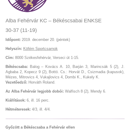
Alba Fehérvár KC – Békéscsabai ENKSE
30-37 (11-19)
Időpont:
2019. december 20. (péntek)
Helyszín:
Köfém Sportcsarnok
Cím:
8000 Székesfehérvár, Verseci út 1-15.
Békéscsaba:
Balog – Kovács A. 10, Barján 3, Marincsák 5 (2), J.
Agbaba 2, Kopecz 9 (2), Bottó. Cs.: Horvát D., Csizmadia (kapusok),
Mézes, Mitrovics 4, Vukajlovics 4, Dombi K., Kukely K.
Vezetőedző:
Horváth Roland.
Az Alba Fehérvár legjobb dobói:
Walfisch 8 (2), Mendy 6.
Kiállítások:
6, ill. 16 perc.
Hétméteresek:
4/3, ill. 4/4.
Győzött a Békéscsaba a Fehérvár ellen