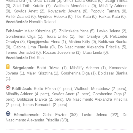
Aleksandra (4), Gidai Eszter (3), Giricz Laura Gerda (0), Szögi Tímea
(3), Zöldi-Tóth Katalin (7), Walfisch Mercédesz (0), Mihálffy Adrienn
(0), Kovács Anett (2), Kovacevic Jovana (9), Popovic Tamara (0),
Pintér Zsanett (0), Györkös Rebeka (0), Hős Kata (0), Farkas Kata (0).
Vezetőedző:
Horváth Roland
Fehérvár:
Májer Krisztina (3), Zhilinskaite Yana (5), Lavko Jelena (2),
Gorshenina Olga (1), Hudra Enikő (1), Herr Orsolya (0), Pelczéder
Orsolya (3), Gjorgjijevska Elena (1), Mistina Kitty (0), Boldizsár Bianka
(0), Gabina Lima Flavia (0), Do Nascimento Alexandra Priscilla (5),
Temes Bernadett (0), Rózsás Josephine (1), Utasi Linda (0).
Vezetőedző:
Deli Rita
Sárgalapok:
Bottó Rózsa (1), Mihálffy Adrienn (1), Kovacevic
Jovana (1), Májer Krisztina (1), Gorshenina Olga (1), Boldizsár Bianka
(1).
Kiállítások:
Bottó Rózsa (2. perc), Walfisch Mercédesz (2. perc),
Mihálffy Adrienn (4. perc), Kovács Anett (2. perc), Gorshenina Olga (2.
perc), Boldizsár Bianka (2. perc), Do Nascimento Alexandra Priscilla
(2. perc), Temes Bernadett (2. perc).
Hétméteresek:
Gidai Eszter (3/3), Lavko Jelena (0/2), Do
Nascimento Alexandra Priscilla (3/3).