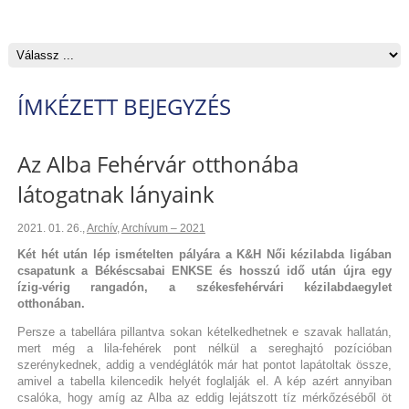
ÍMKÉZETT BEJEGYZÉS
Az Alba Fehérvár otthonába
látogatnak lányaink
2021. 01. 26.
,
Archív
,
Archívum – 2021
Két hét után lép ismételten pályára a K&H Női kézilabda ligában
csapatunk a Békéscsabai ENKSE és hosszú idő után újra egy
ízig-vérig rangadón, a székesfehérvári kézilabdaegylet
otthonában.
Persze a tabellára pillantva sokan kételkedhetnek e szavak hallatán,
mert még a lila-fehérek pont nélkül a sereghajtó pozícióban
szerénykednek, addig a vendéglátók már hat pontot lapátoltak össze,
amivel a tabella kilencedik helyét foglalják el. A kép azért annyiban
csalóka, hogy amíg az Alba az eddig lejátszott tíz mérkőzéséből öt