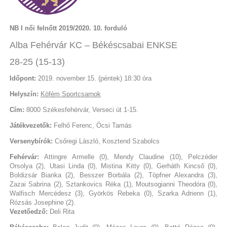
NB I női felnőtt 2019/2020. 10. forduló
Alba Fehérvár KC – Békéscsabai ENKSE
28-25 (15-13)
Időpont:
2019. november 15. (péntek) 18:30 óra
Helyszín:
Köfém Sportcsarnok
Cím:
8000 Székesfehérvár, Verseci út 1-15.
Játékvezetők:
Felhő Ferenc, Öcsi Tamás
Versenybírók:
Csőregi László, Kosztend Szabolcs
Fehérvár:
Attingre Armelle (0), Mendy Claudine (10), Pelczéder
Orsolya (2), Utasi Linda (0), Mistina Kitty (0), Gerháth Kincső (0),
Boldizsár Bianka (2), Besszer Borbála (2), Töpfner Alexandra (3),
Zazai Sabrina (2), Sztankovics Réka (1), Moutsogianni Theodóra (0),
Walfisch Mercédesz (3), Györkös Rebeka (0), Szarka Adrienn (1),
Rózsás Josephine (2).
Vezetőedző:
Deli Rita