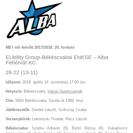
NB I női felnőtt 2017/2018. 20. forduló
EUbility Group-Békéscsabai ENKSE – Alba
Fehérvár KC
28-22 (13-11)
Időpont:
2018. április 14. (szombat) 17:00 óra
Helyszín:
Békéscsaba,
Városi Sportcsarnok
Cím:
5600 Békéscsaba, Gyulai út 1389. hrsz.
Játékvezetők:
Sándor László, Szikszay Csaba
Versenybírók:
Lekrinszki Tivadar, Rácz László
Békéscsaba:
Szarka Adrienn (0), Bottó Rózsa (0), Vukajlovics