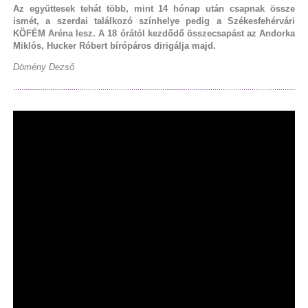
Az együttesek tehát több, mint 14 hónap után csapnak össze
ismét, a szerdai találkozó színhelye pedig a Székesfehérvári
KÖFÉM Aréna lesz. A 18 órától kezdődő összecsapást az Andorka
Miklós, Hucker Róbert bírópáros dirigálja majd.
Dömény Dezső