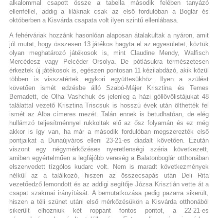
alkalommal csapott össze a tabella második felében tanyázó
ellenféllel, addig a liláknak csak az első fordulóban a Boglár és
októberben a Kisvárda csapata volt ilyen szintű ellenlábasa.
A fehérváriak hozzánk hasonlóan alaposan átalakultak a nyáron, amit
jól mutat, hogy összesen 13 játékos hagyta el az egyesületet, köztük
olyan meghatározó játékosok is, mint Claudine Mendy, Walfisch
Mercédesz vagy Pelcéder Orsolya. De pótlásukra természetesen
érkeztek új játékosok is, egészen pontosan 11 kézilabdázó, akik közül
többen is visszatértek egykori együttesükhöz. Ilyen a szülést
követően ismét edzésbe álló Szabó-Májer Krisztina és Temes
Bernadett, de Olha Vashchuk és jelenleg a házi góllövőlistájukat 48
találattal vezető Krisztina Triscsuk is hosszú évek után ölthették fel
ismét az Alba címeres mezét. Talán ennek is betudhatóan, de elég
hullámzó teljesítménnyel rukkoltak elő az ősz folyamán és ez még
akkor is így van, ha már a második fordulóban megszerezték első
pontjaikat a Dunaújváros elleni 23-21-es diadalt követően. Ezután
viszont egy négymérkőzéses nyeretlenségi széria következett,
amiben egyértelműen a legfájóbb vereség a Balatonboglár otthonában
elszenvedett tízgólos kudarc volt. Nem is maradt következmények
nélkül az a találkozó, hiszen az összecsapás után Deli Rita
vezetőedző lemondott és az addigi segítője Józsa Krisztián vette át a
csapat szakmai irányítását. A bemutatkozása pedig pazarra sikerült,
hiszen a téli szünet utáni első mérkőzésükön a Kisvárda otthonából
sikerült elhozniuk két roppant fontos pontot, a 22-21-es