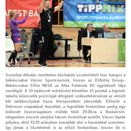
Szombat délután ismételten kézilabda szurkolóktól lesz hangos a
békéscsabai Városi Sportcsarnok, hiszen az EUbility Group–
Békéscsabai Előre NKSE az Alba Fehérvár KC együttesét látja
vendégül. A 19 lejátszott mérkőzést követően 15 ponttal a bajnoki
tabella kilencedik pozícióját elfoglaló székesfehérváriak az elmúlt
két találkozójukat hazai környezetben játszották. Először a
Debrecen csapatával ikszeltek, a legutóbbi fordulóban pedig egy
kiélezett összecsapáson múlták felül 29:28-ra a Budaörsöt.
Idegenben viszont utoljára három fordulóval ezelőtt, Vácon léptek
pályára, ahol 33:25 arányban maradtak alul a hazaiakkal szemben.
Így jártak a lila-fehérek is az előző fordulóban, hiszen ők is