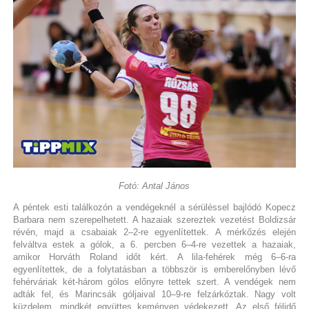
Fotó: Antal János
A péntek esti találkozón a vendégeknél a sérüléssel bajlódó Kopecz
Barbara nem szerepelhetett. A hazaiak szereztek vezetést Boldizsár
révén, majd a csabaiak 2–2-re egyenlítettek. A mérkőzés elején
felváltva estek a gólok, a 6. percben 6–4-re vezettek a hazaiak,
amikor Horváth Roland időt kért. A lila-fehérek még 6–6-ra
egyenlítettek, de a folytatásban a többször is emberelőnyben lévő
fehérváriak két-három gólos előnyre tettek szert. A vendégek nem
adták fel, és Marincsák góljaival 10–9-re felzárkóztak. Nagy volt
küzdelem, mindkét együttes keményen védekezett. Az első félidő