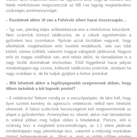
hetek mérkőzésein megszerezzük az NB I-es tagság megtartásához
szükséges pontmennyiséget.
– Kezdetnek akkor itt van a Fehérvár elleni hazai összecsapás…
– Így van, jelenleg teljes erőbedobással erre a mérkőzésre készülünk.
Nem számítok könnyű találkozóra, de a célunk egyértelműen a
győzelem lesz szombaton. Nyilván azzal tisztában vagyunk, hogy
ellenfelünk meglehetősen erős kerettel rendelkezik, tele van több
kitűnő, rutinos külföldi, valamint magyar válogatott játékossal. Nagyon
erős és magas védőfaluk van, amit nehéz átlőni, és támadásban is a
nagy lövőik dominálnak elsősorban. Ettől függetlenül hazai pályán
mindenképpen egy szoros, kiélezett találkozóra számítok, amelyen ha
nagy csatában is, de be tudjuk gyűjteni a fontos pontokat.
– Mik lehetnek akkor a leglényegesebb szegmensek abban, hogy
itthon tartsátok a két bajnoki pontot?
– A védekezés! Nekem mindig ez a vesszőparipám, de látni kell, hogy
ilyen szinten kemény és agresszív védekezés nélkül nem lehetünk
sikeresek. A hátsó szekciónk feszességével kell megteremtenünk az
alapot a győzelemhez. Amennyiben ez sikerül, akkor már támadásban
is sokkal jobban meg tudjuk oldani a feladatokat. Persze, elöl is
szükség lesz a megfelelő koncentráltságra, az 1:1 elleni játéknak
mindenképpen nagy jelentősége lesz, valamint a mélységi munkában
történő befejezéseknek is. Most is, mint az utóbbi időben minden