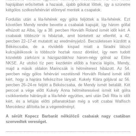
hajrájában erősítettek a hazaiak, újabb gólokat lőttek, így a szünetre
kétgólos székesfehérvári előnnyel mentek a csapatok.
Fordulás után a lila-fehérek egy gólra feljöttek a lila-fehérek. Ezt
követően Mendy rendre bevette a csabaiak kapuját, így három góllal
elhúzott az Alba, így a 38. percben Horváth Roland ismét időt kért. A
csabaiak többször is hibáztak, amit büntetett az ellenfél, a 42.
percben 22–17-et mutatott az eredményjelző. Becsületesen küzdött a
Békéscsaba, de a rövidebb kispad miatt a fáradni látszó
kulcsjátékosok is többször hoztak rossz döntést, így nem tudott
közelebb zárkózni a házigazdákhoz három-négy gólnál az Előre
NKSE. Az utolsó tíz perc kezdetén előbb a francia légiós, Mendy,
majd a másik oldalon Marincsák is hétméterest hibázott. Az 54.
percben négy gólos fehérvári vezetésnél Horváth Roland ismét időt
kért, hogy a hajrára felkészítse lányait. Kukely Klára góljával az 56.
percben 26–24-re feljött a Békéscsaba, de Mendy ismét betalált. Két
perccel a vége előtt Kukely Anna hétméteresével ismét két gólra
csökkentette hátrányát a lila-fehér együttes, ami után Deli Rita is időt
kért, és a lefújás előtti pillanatokban még a volt csabai Walfisch
Mercédesz állította be a végeredményt.
A sérült Kopecz Barbarát nélkülöző csabaiak nagy csatában
szenvedtek vereséget.