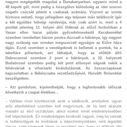
nagyon megégették magukat a Dunakanyarban, ugyanis mind a
48 kapott gól, mint pedig a húszgólos különbség az idei szezon
negatív csúcsát jelenti a csabaiak számára. Viszont az szinte
biztosra vehető, hogy jellegében egy teljesen más találkozót ígér
a két együttes hétvégi randevúja, már csak azért is, mert a 4
ponttal jelenleg 13. helyen álló liláknak az előző fordulóban a
Vasas ellen hazai pályán győzedelmeskedő Kecskeméttel
szemben ismételten három pontra duzzadt a hátránya, így nagyon
nagy szükség van minden megszerzett egységre az Előre háza
táján. Ezzel szemben a vendégeknek is kellenek a pontok, ha a
tabellára pillantunk, azt láthatjuk, hogy az előttük álló
Debrecennel szemben 2 pont a hátrányuk, a 10. helyezett
Budaörssel szemben pedig két pont előnnyel vágnak nekik a
fehérváriak a viharsarki kirándulásnak. Az összecsapással
kapcsolatban a Békéscsaba vezetőedzőjével, Horváth Rolanddal
beszélgettem.
– Azt gondolom, kijelenthetjük, hogy a legfontosabb időszak
következik a csapat életében…
– Valóban most következnek azok a találkozók, amelyeket, ugyan
erős ellenfelekkel szemben kell megvívnunk, de ha bent akarunk
maradni az első osztályban, akkor ezeket minél eredményesebben
kell teljesítenünk. Én mindenképpen bizakodó vagyok, még ha vannak
is hullámvölgyek és kisiklások a teljesítményünkben, mint legutóbb
Vácon, azért képesnek látom az együttest arra, hogy az előttünk álló