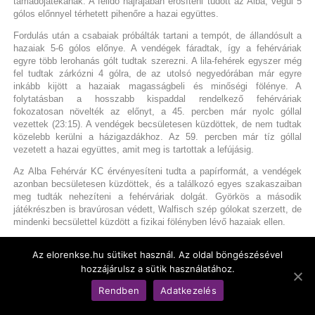
támadójátékának. A félidő hajrájában erősíteni tudott az Alba, végül 5
gólos előnnyel térhetett pihenőre a hazai együttes.
Fordulás után a csabaiak próbálták tartani a tempót, de állandósult a
hazaiak 5-6 gólos előnye. A vendégek fáradtak, így a fehérváriak
egyre több lerohanás gólt tudtak szerezni. A lila-fehérek egyszer még
fel tudtak zárkózni 4 gólra, de az utolsó negyedórában már egyre
inkább kijött a hazaiak magasságbeli és minőségi fölénye. A
folytatásban a hosszabb kispaddal rendelkező fehérváriak
fokozatosan növelték az előnyt, a 45. percben már nyolc góllal
vezettek (23:15). A vendégek becsületesen küzdöttek, de nem tudtak
közelebb kerülni a házigazdákhoz. Az 59. percben már tíz góllal
vezetett a hazai együttes, amit meg is tartottak a lefújásig.
Az Alba Fehérvár KC érvényesíteni tudta a papírformát, a vendégek
azonban becsületesen küzdöttek, és a találkozó egyes szakaszaiban
meg tudták nehezíteni a fehérváriak dolgát. Györkös a második
játékrészben is bravúrosan védett, Walfisch szép gólokat szerzett, de
mindenki becsülettel küzdött a fizikai fölényben lévő hazaiak ellen.
Deli Rita, az Alba Fehérvár KC vezetőedzője:
– Az első félidőben
Az elorenkse.hu sütiket használ. Az oldal böngészésével
akadtak nagyon jó periódusaink, tizenegy labdaszerzésünk volt, de
hozzájárulsz a sütik használatához.
ezekből sokat eladtunk, és ezért nem is tudtunk nagyobb előnyhöz
jutni. A szünet után az volt a kérésem, hogy mindenképpen a
Rendben
Adatkezelés
védekezésből gyorsan indítsunk, és erőltessük az egy egyeket.
Szeretnék gratulálni a csabaiak kapusának, mert szélső védéseivel