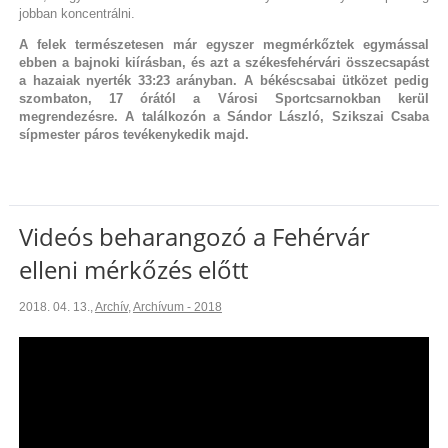
jobban koncentrálni.
A felek természetesen már egyszer megmérkőztek egymással
ebben a bajnoki kiírásban, és azt a székesfehérvári összecsapást
a hazaiak nyerték 33:23 arányban. A békéscsabai ütközet pedig
szombaton, 17 órától a Városi Sportcsarnokban kerül
megrendezésre. A találkozón a Sándor László, Szikszai Csaba
sípmester páros tevékenykedik majd.
Videós beharangozó a Fehérvár
elleni mérkőzés előtt
2018. 04. 13.
,
Archív
,
Archívum - 2018