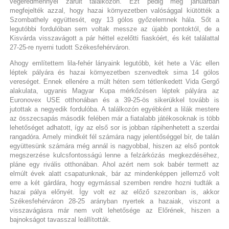
végeredménnyel zárult találkozón. Ezt pedig még januárban
megfejelték azzal, hogy hazai környezetben valósággal kiütötték a
Szombathely együttesét, egy 13 gólos győzelemnek hála. Sőt a
legutóbbi fordulóban sem voltak messze az újabb pontoktól, de a
Kisvárda visszavágott a pár héttel ezelőtti fiaskóért, és két találattal
27-25-re nyerni tudott Székesfehérváron.
Ahogy említettem lila-fehér lányaink legutóbb, két hete a Vác ellen
léptek pályára és hazai környezetben szenvedtek sima 14 gólos
vereséget. Ennek ellenére a múlt héten sem tétlenkedett Vida Gergő
alakulata, ugyanis Magyar Kupa mérkőzésen léptek pályára az
Euronovex USE otthonában és a 39-25-ös sikerükkel tovább is
jutottak a negyedik fordulóba. A találkozón egyébként a lilák mestere
az összecsapás második felében már a fiatalabb játékosoknak is több
lehetőséget adhatott, így az első sor is jobban rápihenhetett a szerdai
rangadóra. Amely mindkét fél számára nagy jelentőséggel bír, de talán
együttesünk számára még annál is nagyobbal, hiszen az első pontok
megszerzése kulcsfontosságú lenne a felzárkózás megkezdéséhez,
pláne egy rivális otthonában. Ahol azért nem sok babér termett az
elmúlt évek alatt csapatunknak, bár az mindenképpen jellemző volt
erre a két gárdára, hogy egymással szemben rendre hozni tudták a
hazai pálya előnyét. Így volt ez az előző szezonban is, akkor
Székesfehérváron 28-25 arányban nyertek a hazaiak, viszont a
visszavágásra már nem volt lehetősége az Előrének, hiszen a
bajnokságot tavasszal leállították.