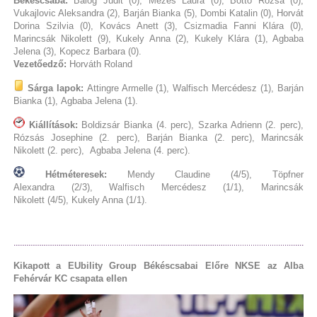
Békéscsaba:
Balog Judit (0), Mézes Laura (0), Bottó Rózsa (0),
Vukajlovic Aleksandra (2), Barján Bianka (5), Dombi Katalin (0), Horvát
Dorina Szilvia (0), Kovács Anett (3), Csizmadia Fanni Klára (0),
Marincsák Nikolett (9), Kukely Anna (2), Kukely Klára (1), Agbaba
Jelena (3), Kopecz Barbara (0).
Vezetőedző:
Horváth Roland
Sárga lapok:
Attingre Armelle (1), Walfisch Mercédesz (1), Barján
Bianka (1), Agbaba Jelena (1).
Kiállítások:
Boldizsár Bianka (4. perc), Szarka Adrienn (2. perc),
Rózsás Josephine (2. perc), Barján Bianka (2. perc), Marincsák
Nikolett (2. perc), Agbaba Jelena (4. perc).
Hétméteresek:
Mendy Claudine (4/5), Töpfner
Alexandra (2/3), Walfisch Mercédesz (1/1), Marincsák
Nikolett (4/5), Kukely Anna (1/1).
Kikapott a EUbility Group Békéscsabai Előre NKSE az Alba
Fehérvár KC csapata ellen