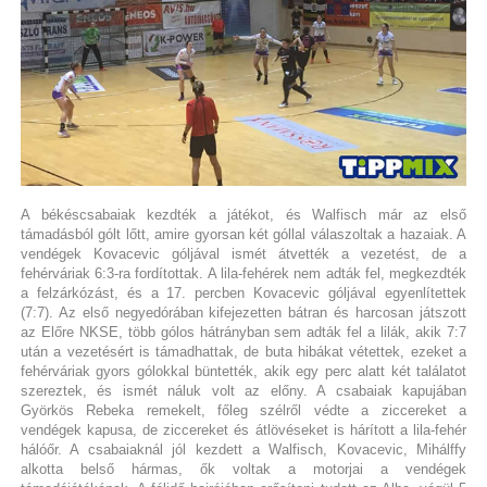
A békéscsabaiak kezdték a játékot, és Walfisch már az első
támadásból gólt lőtt, amire gyorsan két góllal válaszoltak a hazaiak. A
vendégek Kovacevic góljával ismét átvették a vezetést, de a
fehérváriak 6:3-ra fordítottak. A lila-fehérek nem adták fel, megkezdték
a felzárkózást, és a 17. percben Kovacevic góljával egyenlítettek
(7:7). Az első negyedórában kifejezetten bátran és harcosan játszott
az Előre NKSE, több gólos hátrányban sem adták fel a lilák, akik 7:7
után a vezetésért is támadhattak, de buta hibákat vétettek, ezeket a
fehérváriak gyors gólokkal büntették, akik egy perc alatt két találatot
szereztek, és ismét náluk volt az előny. A csabaiak kapujában
Györkös Rebeka remekelt, főleg szélről védte a ziccereket a
vendégek kapusa, de ziccereket és átlövéseket is hárított a lila-fehér
hálóőr. A csabaiaknál jól kezdett a Walfisch, Kovacevic, Mihálffy
alkotta belső hármas, ők voltak a motorjai a vendégek