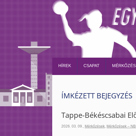
HÍREK
CSAPAT
MÉRKŐZÉS
ÍMKÉZETT BEJEGYZÉS
Tappe-Békéscsabai E
2026. 03. 09.
,
Mérkőzések
,
Mérkőzések – NB