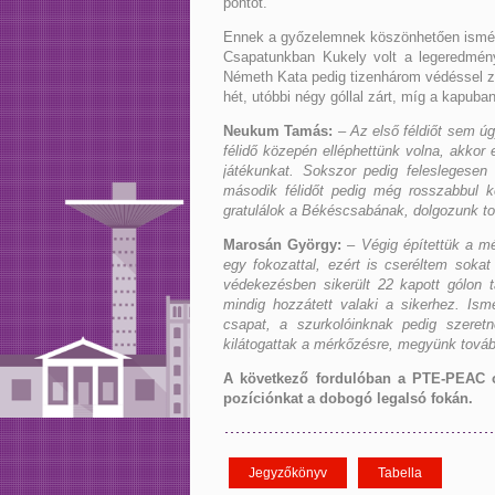
pontot.
Ennek a győzelemnek köszönhetően ismét vi
Csapatunkban Kukely volt a legeredménye
Németh Kata pedig tizenhárom védéssel zá
hét, utóbbi négy góllal zárt, míg a kapuba
Neukum Tamás:
– Az első féldiőt sem úg
félidő közepén elléphettünk volna, akkor e
játékunkat. Sokszor pedig feleslegesen
második félidőt pedig még rosszabbul k
gratulálok a Békéscsabának, dolgozunk t
Marosán György:
– Végig építettük a m
egy fokozattal, ezért is cseréltem sokat
védekezésben sikerült 22 kapott gólon 
mindig hozzátett valaki a sikerhez. I
csapat, a szurkolóinknak pedig szeret
kilátogattak a mérkőzésre, megyünk továb
A következő fordulóban a PTE-PEAC ot
pozíciónkat a dobogó legalsó fokán.
Jegyzőkönyv
Tabella