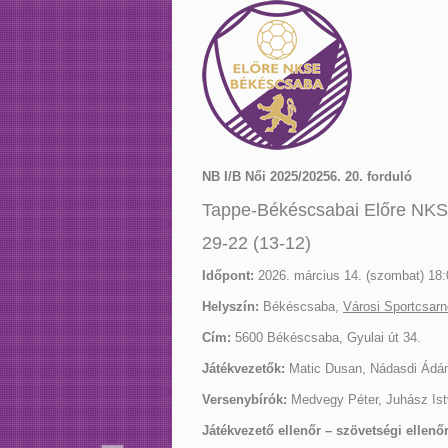
NB I/B Női 2025/20256. 20. forduló
Tappe-Békéscsabai Előre NK
29-22 (13-12)
Időpont:
2026. március 14. (szombat) 18:
Helyszín:
Békéscsaba,
Városi Sportcsar
Cím:
5600 Békéscsaba, Gyulai út 34.
Játékvezetők:
Matic Dusan, Nádasdi Ád
Versenybírók:
Medvegy Péter, Juhász Ist
Játékvezető ellenőr – szövetségi ellenőr