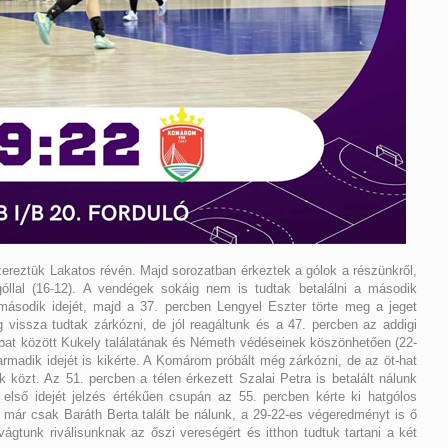
szereztük Lakatos révén. Majd sorozatban érkeztek a gólok a részünkről,
óllal (16-12). A vendégek sokáig nem is tudtak betalálni a második
második idejét, majd a 37. percben Lengyel Eszter törte meg a jeget
vissza tudtak zárkózni, de jól reagáltunk és a 47. percben az addigi
apat között Kukely találatának és Németh védéseinek köszönhetően (22-
rmadik idejét is kikérte. A Komárom próbált még zárkózni, de az öt-hat
 közt. Az 51. percben a télen érkezett Szalai Petra is betalált nálunk
első idejét jelzés értékűen csupán az 55. percben kérte ki hatgólos
 már csak Baráth Berta talált be nálunk, a 29-22-es végeredményt is ő
ágtunk riválisunknak az őszi vereségért és itthon tudtuk tartani a két