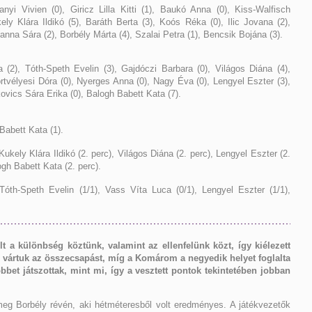
i Vivien (0), Giricz Lilla Kitti (1), Baukó Anna (0), Kiss-Walfisch
ly Klára Ildikó (5), Baráth Berta (3), Koós Réka (0), Ilic Jovana (2),
anna Sára (2), Borbély Márta (4), Szalai Petra (1), Bencsik Bojána (3).
(2), Tóth-Speth Evelin (3), Gajdóczi Barbara (0), Világos Diána (4),
rtvélyesi Dóra (0), Nyerges Anna (0), Nagy Éva (0), Lengyel Eszter (3),
ovics Sára Erika (0), Balogh Babett Kata (7).
h Babett Kata (1).
), Kukely Klára Ildikó (2. perc), Világos Diána (2. perc), Lengyel Eszter (2.
ogh Babett Kata (2. perc).
Tóth-Speth Evelin (1/1), Vass Víta Luca (0/1), Lengyel Eszter (1/1),
t a különbség köztünk, valamint az ellenfelünk közt, így kiélezett
ről vártuk az összecsapást, míg a Komárom a negyedik helyet foglalta
bbet játszottak, mint mi, így a vesztett pontok tekintetében jobban
meg Borbély révén, aki hétméteresből volt eredményes. A játékvezetők