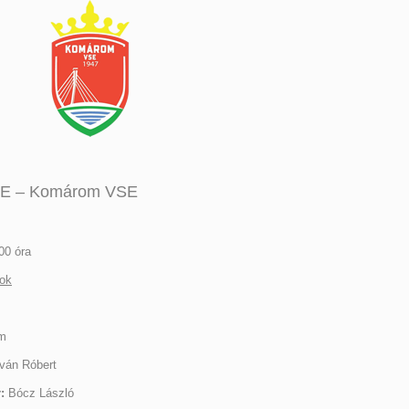
SE – Komárom VSE
00 óra
nok
ám
ván Róbert
:
Bócz László