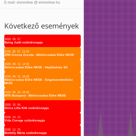
E-mail: elorenkse @ elorenkse.hu
Következő események
2026. 08. 07.
Balog Judit születésnapja
2026. 08. 07. 15:30
ZRK Crvena Zvezda - Békéscsabai Előre NKSE
2026. 08. 13. 14:30
Békéscsabai Előre NKSE - Hajdúnánás SK
2026. 08. 21. 16:00
Békéscsabai Előre NKSE - Szigetszentmiklósi
NKSE
2026. 08. 28. 16:00
MTK Budapest - Békéscsabai Előre NKSE
2026. 10. 06.
Giricz Lilla Kitti születésnapja
2026. 10. 15.
Vida Csenge születésnapja
2026. 12. 25.
Borbély Márta születésnapja