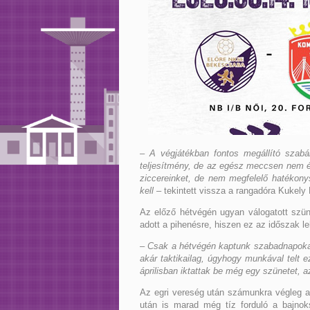
– A végjátékban fontos megállító szabá
teljesítmény, de az egész meccsen nem é
ziccereinket, de nem megfelelő hatékonys
kell
– tekintett vissza a rangadóra Kukely 
Az előző hétvégén ugyan válogatott szü
adott a pihenésre, hiszen ez az időszak leh
– Csak a hétvégén kaptunk szabadnapokat,
akár taktikailag, úgyhogy munkával telt 
áprilisban iktattak be még egy szünetet, 
Az egri vereség után számunkra végleg a 
után is marad még tíz forduló a bajno