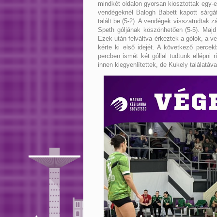
mindkét oldalon gyorsan kiosztottak egy-e
vendégeknél Balogh Babett kapott sárgát
talált be (5-2). A vendégek visszatudtak z
Speth góljának köszönhetően (5-5). Majd 
Ezek után felváltva érkeztek a gólok, a 
kérte ki első idejét. A következő percek
percben ismét két góllal tudtunk ellépni 
innen kiegyenlítettek, de Kukely találatáv