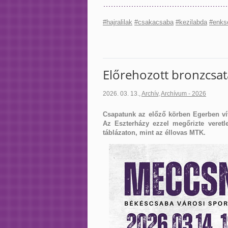
#hajralilak
#csakacsaba
#kezilabda
#enks
Előrehozott bronzcsa
2026. 03. 13.
,
Archív
,
Archívum - 2026
Csapatunk az előző körben Egerben vív
Az Eszterházy ezzel megőrizte veretl
táblázaton, mint az éllovas MTK.