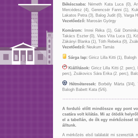
Békéscsaba:
Németh Kata Luca (0), Arany
Mercédesz (4), Gerencsér Fanni (1), Kuke
Lakatos Petra (3), Balog Judit (0), Varga H
Vezetőedző:
Marosán György
Komárom:
Imrei Réka (1), Gál Dominika 
Takács Eszter (0), Vass Víta Luca (1), Kö
Zákányi Blanka (1), Tóth Rebeka (0), Zsák
Vezetőedző:
Neukum Tamás
Sárga lap:
Giricz Lilla Kitti (1), Balog
Kiállítások:
Giricz Lilla Kitti (2. perc
perc), Zsákovics Sára Erika (2. perc), Bal
Hétméteresek:
Borbély Márta (3/4), 
Balogh Babett Kata (5/6).
A forduló előtt mindössze egy pont vol
csatára volt kilátás. Mi az ötödik hely
el a tabellán, de ők egy mérkőzéssel tö
álltunk.
A mérkőzés első találatát mi szereztük 