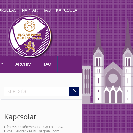
ORSOLÁS
NAPTÁR
TAO
KAPCSOLAT
NY
ARCHÍV
TAO
Kapcsolat
Cím: 5600 Békéscsaba, Gyulai út 34.
E-mail: elorenkse.hu @ gmail.com