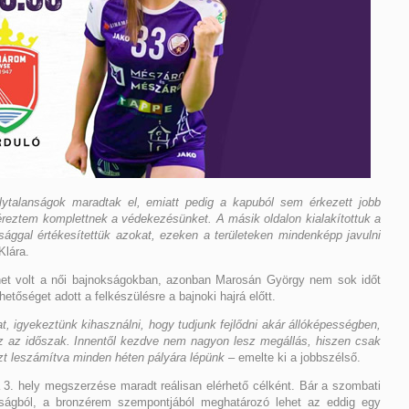
lytalanságok maradtak el, emiatt pedig a kapuból sem érkezett jobb
reztem komplettnek a védekezésünket. A másik oldalon kialakítottuk a
ággal értékesítettük azokat, ezeken a területeken mindenképp javulni
Klára.
net volt a női bajnokságokban, azonban Marosán György nem sok időt
etőséget adott a felkészülésre a bajnoki hajrá előtt.
 igyekeztünk kihasználni, hogy tudjunk fejlődni akár állóképességben,
ez az időszak. Innentől kezdve nem nagyon lesz megállás, hiszen csak
azt leszámítva minden héten pályára lépünk
– emelte ki a jobbszélső.
3. hely megszerzése maradt reálisan elérhető célként. Bár a szombati
kságból, a bronzérem szempontjából meghatározó lehet az eddig egy