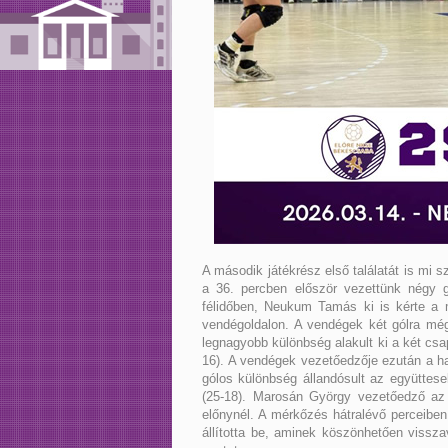
A második játékrész első találatát is mi 
a 36. percben először vezettünk négy g
félidőben, Neukum Tamás ki is kérte a 
vendégoldalon. A vendégek két gólra még 
legnagyobb különbség alakult ki a két cs
16). A vendégek vezetőedzője ezután a ha
gólos különbség állandósult az együttesek
(25-18). Marosán György vezetőedző az 
előnynél. A mérkőzés hátralévő perceiben
állította be, aminek köszönhetően visszav