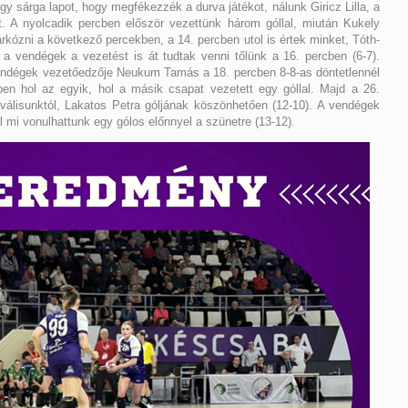
gy sárga lapot, hogy megfékezzék a durva játékot, nálunk Giricz Lilla, a
. A nyolcadik percben először vezettünk három góllal, miután Kukely
árkózni a következő percekben, a 14. percben utol is értek minket, Tóth-
a vendégek a vezetést is át tudtak venni tőlünk a 16. percben (6-7).
vendégek vezetőedzője Neukum Tamás a 18. percben 8-8-as döntetlennél
ben hol az egyik, hol a másik csapat vezetett egy góllal. Majd a 26.
riválisunktól, Lakatos Petra góljának köszönhetően (12-10). A vendégek
al mi vonulhattunk egy gólos előnnyel a szünetre (13-12).