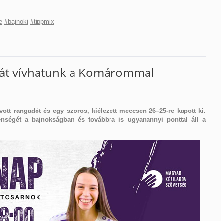
e
#bajnoki
#tippmix
tát vívhatunk a Komárommal
ott rangadót és egy szoros, kiélezett meccsen 26–25-re kapott ki.
enségét a bajnokságban és továbbra is ugyanannyi ponttal áll a