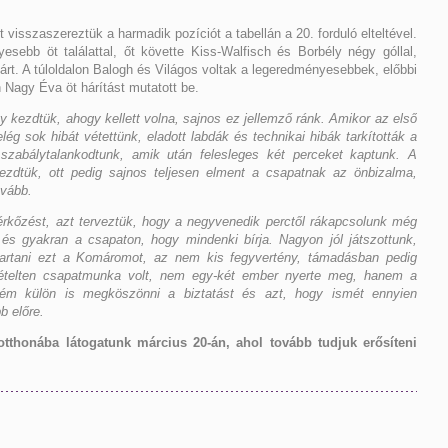
sszaszereztük a harmadik pozíciót a tabellán a 20. forduló elteltével.
sebb öt találattal, őt követte Kiss-Walfisch és Borbély négy góllal,
rt. A túloldalon Balogh és Világos voltak a legeredményesebbek, előbbi
n Nagy Éva öt hárítást mutatott be.
y kezdtük, ahogy kellett volna, sajnos ez jellemző ránk. Amikor az első
lég sok hibát vétettünk, eladott labdák és technikai hibák tarkították a
 szabálytalankodtunk, amik után felesleges két perceket kaptunk. A
ezdtük, ott pedig sajnos teljesen elment a csapatnak az önbizalma,
ovább.
érkőzést, azt terveztük, hogy a negyvenedik perctől rákapcsolunk még
 és gyakran a csapaton, hogy mindenki bírja. Nagyon jól játszottunk,
tartani ezt a Komáromot, az nem kis fegyvertény, támadásban pedig
smételten csapatmunka volt, nem egy-két ember nyerte meg, hanem a
ném külön is megköszönni a biztatást és azt, hogy ismét ennyien
b előre.
thonába látogatunk március 20-án, ahol tovább tudjuk erősíteni