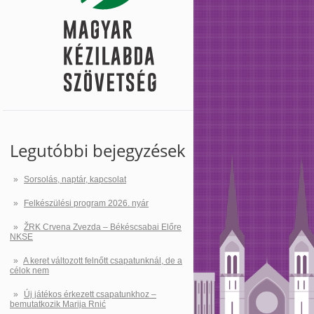
Legutóbbi bejegyzések
Sorsolás, naptár, kapcsolat
Felkészülési program 2026. nyár
ŽRK Crvena Zvezda – Békéscsabai Előre
NKSE
A keret változott felnőtt csapatunknál, de a
célok nem
Új játékos érkezett csapatunkhoz –
bemutatkozik Marija Rnić