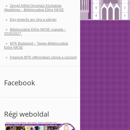
Zengő Alföld Orosházi Kézilabda
Akadémia – Békéscsabai Előre NKSE
Egy ismerős arc újra a pályán
Békéscsabai Előre NKSE csapata –
2026/2027.
MTK Budapest – Tappe-Békéscsabai
Előre NKSE
A bajnok MTK otthonában zárjuk a szezont
Facebook
Régi weboldal