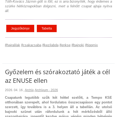
Tóth-Kovács Jázmin gólt is lőtt, ez is arra bizonyíték, hogy érdemes a
szürke hétköznapokban dolgozni, mert a felnőtt csapat ajtaja nyitva
áll.
Jegyzőkönyv
Tabella
#hajralilak
#csakacsaba
#kezilabda
#enkse
#bajnoki
#tippmix
Győzelem és szórakoztató játék a cél
az ENUSE ellen
2026. 04. 16.
,
Archív
,
Archívum - 2026
Csapatunk legutóbb szűk két héttel ezelőtt, a Tempo KSE
otthonában szerepelt, ahol fordulatos összecsapáson egy pontot
szerzett, így továbbra is a 3. helyen áll a tabellán. Az utolsó
bajnoki szünet után ráfordulunk a hét mérkőzésből álló
szezonhajrára, innentől kezdve május végéig minden hétvégén