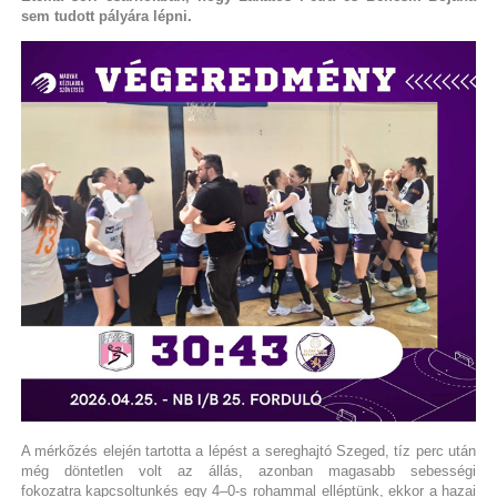
sem tudott pályára lépni.
A mérkőzés elején tartotta a lépést a sereghajtó Szeged, tíz perc után
még döntetlen volt az állás, azonban magasabb sebességi
fokozatra kapcsoltunkés egy 4–0-s rohammal elléptünk, ekkor a hazai