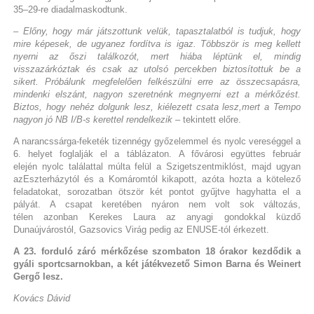
35–29-re diadalmaskodtunk.
– Előny, hogy már játszottunk velük, tapasztalatból is tudjuk, hogy
mire képesek, de ugyanez fordítva is igaz. Többször is meg kellett
nyerni az őszi találkozót, mert hiába léptünk el, mindig
visszazárkóztak és csak az utolsó percekben biztosítottuk be a
sikert. Próbálunk megfelelően felkészülni erre az összecsapásra,
mindenki elszánt, nagyon szeretnénk megnyerni ezt a mérkőzést.
Biztos, hogy nehéz dolgunk lesz, kiélezett csata lesz,mert a Tempo
nagyon jó NB I/B-s kerettel rendelkezik
– tekintett előre.
A narancssárga-feketék tizennégy győzelemmel és nyolc vereséggel a
6. helyet foglalják el a táblázaton. A fővárosi együttes február
elején nyolc találattal múlta felül a Szigetszentmiklóst, majd ugyan
azEszterházytól és a Komáromtól kikapott, azóta hozta a kötelező
feladatokat, sorozatban ötször két pontot gyűjtve hagyhatta el a
pályát. A csapat keretében nyáron nem volt sok változás,
télen azonban Kerekes Laura az anyagi gondokkal küzdő
Dunaújvárostól, Gazsovics Virág pedig az ENUSE-tól érkezett.
A 23. forduló záró mérkőzése szombaton 18 órakor kezdődik a
gyáli sportcsarnokban, a két játékvezető Simon Barna és Weinert
Gergő lesz.
Kovács Dávid