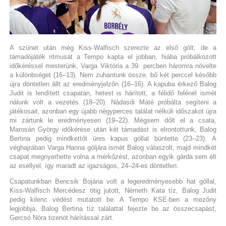
A szünet után még Kiss-Walfisch szerezte az első gólt, de a
támadójáték ritmusát a Tempo kapta el jobban, hiába próbálkozott
időkéréssel mesterünk, Varga Viktória a 39. percben háromra növelte
a különbséget (16–13). Nem zuhantunk össze, bő két perccel később
újra döntetlen állt az eredményjelzőn (16–16). A kapuba érkező Balog
Judit is lendített csapatán, hetest is hárított, a félidő felénél ismét
nálunk volt a vezetés (18–20). Nádasdi Máté próbálta segíteni a
játékosait, azonban egy újabb négyperces találat nélküli időszakot újra
mi zártunk le eredményesen (19–22). Mégsem dőlt el a csata,
Marosán György időkérése után két támadást is elrontottunk, Balog
Bertina pedig mindkettőt üres kapus góllal büntette (23–23). A
véghajrában Varga Hanna góljára ismét Balog válaszolt, majd mindkét
csapat megnyerhette volna a mérkőzést, azonban egyik gárda sem élt
az eséllyel, így maradt az igazságos, 24–24-es döntetlen.
Csapatunkban Bencsik Bojána volt a legeredményesebb hat góllal,
Kiss-Walfisch Mercédesz ötig jutott, Németh Kata tíz, Balog Judit
pedig kilenc védést mutatott be. A Tempo KSE-ben a mezőny
legjobbja, Balog Bertina tíz találattal fejezte be az összecsapást,
Gercsó Nóra tizenöt hárítással zárt.