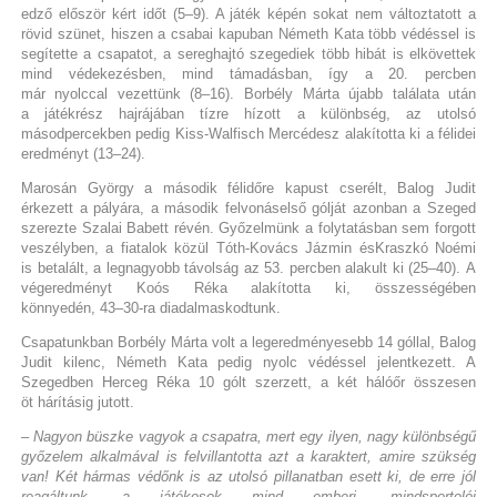
edző először kért időt (5–9). A játék képén sokat nem változtatott a
rövid szünet, hiszen a csabai kapuban Németh Kata több védéssel is
segítette a csapatot, a sereghajtó szegediek több hibát is elkövettek
mind védekezésben, mind támadásban, így a 20. percben
már nyolccal vezettünk (8–16). Borbély Márta újabb találata után
a játékrész hajrájában tízre hízott a különbség, az utolsó
másodpercekben pedig Kiss-Walfisch Mercédesz alakította ki a félidei
eredményt (13–24).
Marosán György a második félidőre kapust cserélt, Balog Judit
érkezett a pályára, a második felvonáselső gólját azonban a Szeged
szerezte Szalai Babett révén. Győzelmünk a folytatásban sem forgott
veszélyben, a fiatalok közül Tóth-Kovács Jázmin ésKraszkó Noémi
is betalált, a legnagyobb távolság az 53. percben alakult ki (25–40). A
végeredményt Koós Réka alakította ki, összességében
könnyedén, 43–30-ra diadalmaskodtunk.
Csapatunkban Borbély Márta volt a legeredményesebb 14 góllal, Balog
Judit kilenc, Németh Kata pedig nyolc védéssel jelentkezett. A
Szegedben Herceg Réka 10 gólt szerzett, a két hálóőr összesen
öt hárításig jutott.
– Nagyon büszke vagyok a csapatra, mert egy ilyen, nagy különbségű
győzelem alkalmával is felvillantotta azt a karaktert, amire szükség
van! Két hármas védőnk is az utolsó pillanatban esett ki, de erre jól
reagáltunk, a játékosok mind emberi, mindsportolói