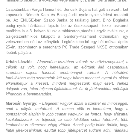
mindkettő sikerült, a 40–20-as végeredményt Baráth Berta állította be.
Csapatunkban Varga Hanna hét, Bencsik Bojána hat gólt szerzett, két
kapusunk, Németh Kata és Balog Judit nyolc-nyolc védést mutatott
be. Az ENUSE-ben Szabó Janka öt találatig jutott, Binó Boglárka
pedig nyolc hárítással fejezte be az összecsapást. Ezzel asikerrel
továbbra is a 3. helyen állunk a táblázaton,ráadásul egyik riválisunk, a
Szigetszentmiklós kikapott a Gárdony-Pázmánd otthonában, így
veleszemben nőtt az előnyünk. Legközelebb bő egy hét múlva, április
25-én, szombaton a sereghajtó PC Trade Szegedi NKSE otthonában
lépünk pályára.
Urbán László:
– Alapvetően tisztában voltunk az erőviszonyokkal, a
célunk az volt, hogy helytálljunk, az előttünk álló csapatokkal
szemben sajnos hasonló eredménnyel zártunk. A hátralévő
fordulókban még szeretnénk két vagy három meccset nyerni és akkor
elkerülhetjük a kiesést, mindent megteszünk majd ezért. Nehéz
dolgunk van, télen teljesen újjáalakultunk és új játékosokkal próbáljuk
kiharcolni a bennmaradást.
Marosán György:
– Elégedett vagyok azzal a szinttel és minőséggel,
amit a pályán mutattunk. A meccs előtt is kiemeltem, hogy a
pontszámok alapján is jobb csapat vagyunk, de fontos, hogy alázattal
kézilabdázzunk, ez teljesült, az első félidőben sokat futottunk, több
lerohanást is sikeresen végig vittünk. Annak pedig külön örülök, hogy
fiatal játékosainknak ezúttal több játékpercet tudtam adni, ráadásul