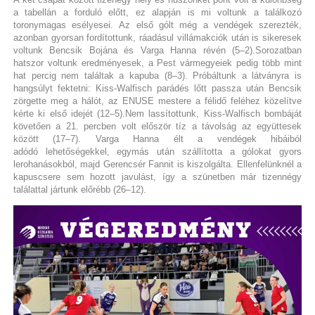
a tabellán a forduló előtt, ez alapján is mi voltunk a találkozó
toronymagas esélyesei. Az első gólt még a vendégek szerezték,
azonban gyorsan fordítottunk, ráadásul villámakciók után is sikeresek
voltunk Bencsik Bojána és Varga Hanna révén (5–2).Sorozatban
hatszor voltunk eredményesek, a Pest vármegyeiek pedig több mint
hat percig nem találtak a kapuba (8–3). Próbáltunk a látványra is
hangsúlyt fektetni: Kiss-Walfisch parádés lőtt passza után Bencsik
zörgette meg a hálót, az ENUSE mestere a félidő feléhez közelítve
kérte ki első idejét (12–5).Nem lassítottunk, Kiss-Walfisch bombáját
követően a 21. percben volt először tíz a távolság az együttesek
között (17–7). Varga Hanna élt a vendégek hibáiból
adódó lehetőségekkel, egymás után szállította a gólokat gyors
lerohanásokból, majd Gerencsér Fannit is kiszolgálta. Ellenfelünknél a
kapuscsere sem hozott javulást, így a szünetben már tizennégy
találattal jártunk előrébb (26–12).