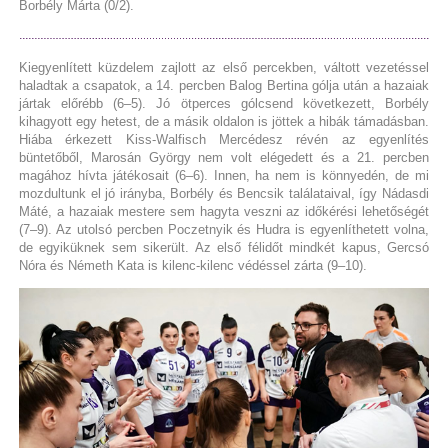
Borbély Márta (0/2).
Kiegyenlített küzdelem zajlott az első percekben, váltott vezetéssel
haladtak a csapatok, a 14. percben Balog Bertina gólja után a hazaiak
jártak előrébb (6–5). Jó ötperces gólcsend következett, Borbély
kihagyott egy hetest, de a másik oldalon is jöttek a hibák támadásban.
Hiába érkezett Kiss-Walfisch Mercédesz révén az egyenlítés
büntetőből, Marosán György nem volt elégedett és a 21. percben
magához hívta játékosait (6–6). Innen, ha nem is könnyedén, de mi
mozdultunk el jó irányba, Borbély és Bencsik találataival, így Nádasdi
Máté, a hazaiak mestere sem hagyta veszni az időkérési lehetőségét
(7–9). Az utolsó percben Poczetnyik és Hudra is egyenlíthetett volna,
de egyiküknek sem sikerült. Az első félidőt mindkét kapus, Gercsó
Nóra és Németh Kata is kilenc-kilenc védéssel zárta (9–10).