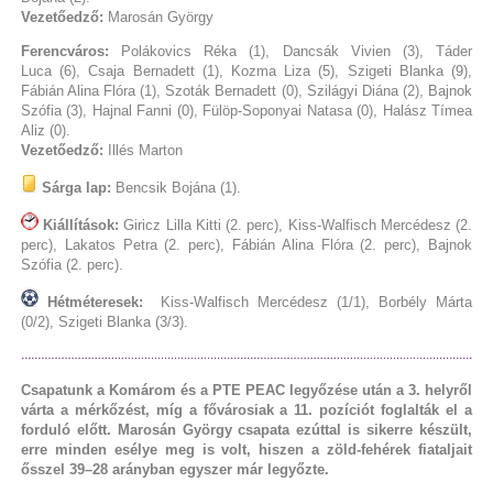
Vezetőedző:
Marosán György
Ferencváros:
Polákovics Réka (1), Dancsák Vivien (3), Táder
Luca (6), Csaja Bernadett (1), Kozma Liza (5), Szigeti Blanka (9),
Fábián Alina Flóra (1), Szoták Bernadett (0), Szilágyi Diána (2), Bajnok
Szófia (3), Hajnal Fanni (0), Fülöp-Soponyai Natasa (0), Halász Tímea
Aliz (0).
Vezetőedző:
Illés Marton
Sárga lap:
Bencsik Bojána (1).
Kiállítások:
Giricz Lilla Kitti (2. perc), Kiss-Walfisch Mercédesz (2.
perc), Lakatos Petra (2. perc), Fábián Alina Flóra (2. perc), Bajnok
Szófia (2. perc).
Hétméteresek:
Kiss-Walfisch Mercédesz (1/1), Borbély Márta
(0/2), Szigeti Blanka (3/3).
Csapatunk a Komárom és a PTE PEAC legyőzése után a 3. helyről
várta a mérkőzést, míg a fővárosiak a 11. pozíciót foglalták el a
forduló előtt. Marosán György csapata ezúttal is sikerre készült,
erre minden esélye meg is volt, hiszen a zöld-fehérek fiataljait
ősszel 39–28 arányban egyszer már legyőzte.