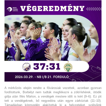
A mérkőzés elején rendre a fővárosiak vezettek, azonban gyorsan
fordítottunk, Borbélyt nem tudták megfékezni a zöld-fehérek, ötödik
gólja után Illés Márton, a vendégek mestere időt is kért (9–6). Ez jót
tett a vendégeknek, bő negyedóra után egyre zárkóztak (11–10).
Támadásban könnyedén alakítottuk ki a helyzeteket, szélsőink