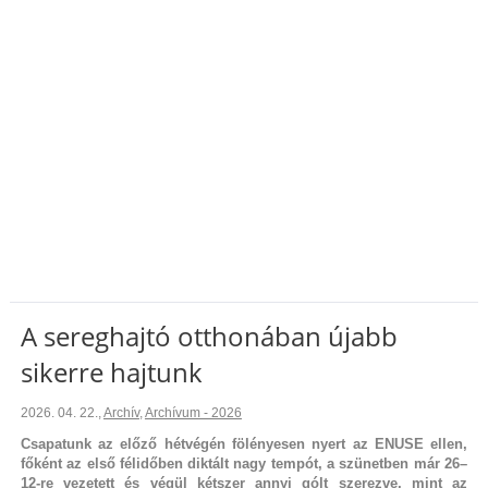
A sereghajtó otthonában újabb
sikerre hajtunk
2026. 04. 22.
,
Archív
,
Archívum - 2026
Csapatunk az előző hétvégén fölényesen nyert az ENUSE ellen,
főként az első félidőben diktált nagy tempót, a szünetben már 26–
12-re vezetett és végül kétszer annyi gólt szerezve, mint az