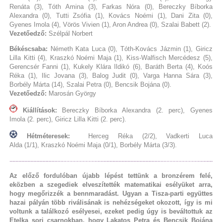
Renáta (3), Tóth Amina (3), Farkas Nóra (0), Bereczky Bíborka
Alexandra (0), Tutti Zsófia (1), Kovács Noémi (1), Dani Zita (0),
Gyenes Imola (4), Vörös Vivien (1), Aron Andrea (0), Szalai Babett (2).
Vezetőedző:
Szélpál Norbert
Békéscsaba:
Németh Kata Luca (0), Tóth-Kovács Jázmin (1), Giricz
Lilla Kitti (4), Kraszkó Noémi Maja (1), Kiss-Walfisch Mercédesz (5),
Gerencsér Fanni (1), Kukely Klára Ildikó (6), Baráth Berta (4), Koós
Réka (1), Ilic Jovana (3), Balog Judit (0), Varga Hanna Sára (3),
Borbély Márta (14), Szalai Petra (0), Bencsik Bojána (0).
Vezetőedző:
Marosán György
Kiállítások:
Bereczky Bíborka Alexandra (2. perc), Gyenes
Imola (2. perc), Giricz Lilla Kitti (2. perc).
Hétméteresek:
Herceg Réka (2/2), Vadkerti Luca
Alda (1/1), Kraszkó Noémi Maja (0/1), Borbély Márta (3/3).
Az előző fordulóban újabb lépést tettünk a bronzérem felé,
eközben a szegediek elveszítették matematikai esélyüket arra,
hogy megőrizzék a bennmaradást. Ugyan a Tisza-parti együttes
hazai pályán több riválisának is nehézségeket okozott, így is mi
voltunk a találkozó esélyesei, ezeket pedig úgy is beváltottuk az
Etelka sori csarnokban, hogy Lakatos Petra és Bencsik Bojána