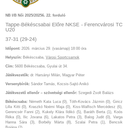
NB I/B Női 2025/20256. 22. forduló
Tappe-Békéscsabai Előre NKSE - Ferencvárosi TC
U20
37-31 (29-24)
Időpont:
2026. március 29. (vasárnap) 18:00 óra
Helyszín:
Békéscsaba,
Városi Sportcsarnok
Cím:
5600 Békéscsaba, Gyulai út 34.
Játékvezetők:
dr. Harsányi Milán, Magyar Péter
Versenybírók:
Sándor Tamás, Kocsis-Sajtó Anikó
Játékvezető ellenőr – szövetségi ellenőr:
Szegedi Zsolt Balázs
Békéscsaba:
Németh Kata Luca (0), Tóth-Kovács Jázmin (0), Giricz
Lilla Kitti (0), Kraszkó Noémi Maja (0), Kiss-Walfisch Mercédesz (6),
Gerencsér Fanni (2), Kukely Klára Ildikó (5), Baráth Berta (1), Koós
Réka (0), Ilic Jovana (6), Lakatos Petra (3), Balog Judit (0), Varga
Hanna Sára (3), Borbély Márta (8), Szalai Petra (1), Bencsik
Bojána (2).