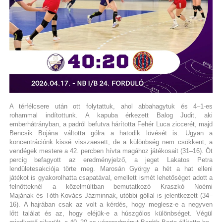
A térfélcsere után ott folytattuk, ahol abbahagytuk és 4–1-es
rohammal indítottunk. A kapuba érkezett Balog Judit, aki
emberhátrányban, a padról befutva hárította Fehér Luca ziccerét, majd
Bencsik Bojána váltotta gólra a hatodik lövését is. Ugyan a
koncentrációnk kissé visszaesett, de a különbség nem csökkent, a
vendégek mestere a 42. percben hívta magához játékosait (31–16). Öt
percig befagyott az eredményjelző, a jeget Lakatos Petra
lendületesakciója törte meg. Marosán György a hét a hat elleni
játékot is gyakorolhatta csapatával, emellett ismét lehetőséget adott a
felnőtteknél a közelmúltban bemutatkozó Kraszkó Noémi
Majának és Tóth-Kovács Jázminnak, utóbbi góllal is jelentkezett (34–
16). A hajrában csak az volt a kérdés, hogy meglesz-e a negyven
lőtt találat és az, hogy eléjük-e a húszgólos különbséget. Végül