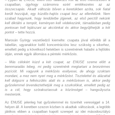
csapatban, úgyhogy számomra ezért emlékezetes az az
összecsapás. Akadt változás bőven a keretükben azóta, sok fiatal
került hozzájuk, egy küzdős-hajtós csapat lesz az ellenfelünk. Nem
szabad hagynunk, hogy lendületbe jöjjenek, az első perctől nekünk
kell diktálni a tempót, keményen kell védekezünk, támadásban pedig
pontosan kell lejátszani az akcióinkat és akkor begyűjthetjük a két
pontot
– tette hozzá.
Marosán György vezetőedző kiemelte: csapata jóval előrébb áll a
tabellán, ugyanakkor kellő koncentrációra lesz szükség a sikerhez,
emellett pedig a következő hetekben is szeretnének haladni a fejlődés
útján, ennek egyik állomása a pénteki mérkőzés.
– Más célokért küzd a két csapat, az ENUSE szeme előtt a
bennmaradás lebeg, mi pedig szeretnénk megtartani a bronzérmes
pozíciót. Mi vagyunk a mérkőzés esélyesei, de ahogy szoktam
mondani, a mez nem nyeri meg a mérkőzést. Tisztelettel és alázattal
kell dolgozni a felkészülés alatt és a mérkőzésen is, akkor pedig
győzelemmel örvendeztethetjük meg a szurkolókat, emellett pedig az
is a cél, hogy szórakoztassuk a közönséget
– hangsúlyozta
mesterünk.
Az ENUSE jelenleg hat győzelemmel és tizenhét vereséggel a 14.
helyen áll. A keretben szezon közben is akadtak változások, a legtöbb
játékos ebben a csapatban kapott szerepet az idei másodosztályú