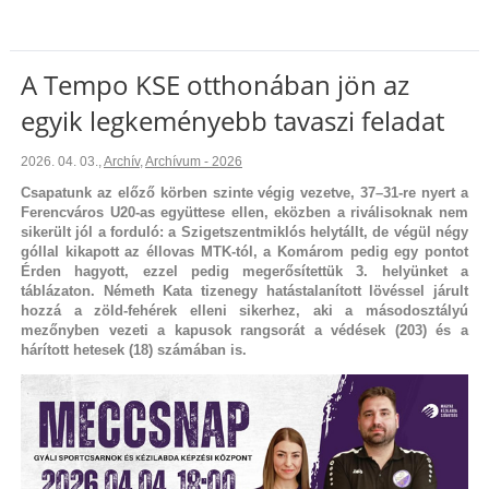
A Tempo KSE otthonában jön az
egyik legkeményebb tavaszi feladat
2026. 04. 03.
,
Archív
,
Archívum - 2026
Csapatunk az előző körben szinte végig vezetve, 37–31-re nyert a
Ferencváros U20-as együttese ellen, eközben a riválisoknak nem
sikerült jól a forduló: a Szigetszentmiklós helytállt, de végül négy
góllal kikapott az éllovas MTK-tól, a Komárom pedig egy pontot
Érden hagyott, ezzel pedig megerősítettük 3. helyünket a
táblázaton. Németh Kata tizenegy hatástalanított lövéssel járult
hozzá a zöld-fehérek elleni sikerhez, aki a másodosztályú
mezőnyben vezeti a kapusok rangsorát a védések (203) és a
hárított hetesek (18) számában is.