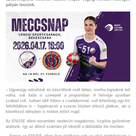
pályán leszünk.
– Ugyanúgy edzettünk és készültünk múlt héten, mintha bajnokink lett
volna, sok futás is szerepelt a programban. A hétvége azonban
szabad volt, tudtam időt tölteni a családommal, volt lehetőség egy kis
feltöltődésre is
– fogalmazott a szezon közben érkező játékos, aki a
következő idényben is minket erősít majd.
Az ENUSE elleni novemberi randevún magabiztos, tízgólos győzelmet
arattunk, így az átlövő számára jól sikerült a debütálás lila mezben.
– Éppen az ENUSE elleni őszi találkozó volt az első mérkőzésem a