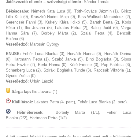
Játékvezető ellenőr – szövetségi ellenőr:
Sándor Tamás
Békéscsaba:
Németh Kata Luca (0), Tóth-Kovács Jázmin (1), Giricz
Lilla Kitti (0), Kraszkó Noémi Maja (0), Kiss-Walfisch Mercédesz (2),
Gerencsér Fanni (3), Kukely Klára Ildikó (5), Baráth Berta (2), Koós
Réka (1), Ilic Jovana (5), Lakatos Petra (2), Balog Judit (0), Varga
Hanna Sára (7), Borbély Márta (2), Szalai Petra (4), Bencsik
Bojána (6).
Vezetőedző:
Marosán György
ENUSE:
Fehér Luca Blanka (3), Horváth Hanna (0), Horváth Dorina
(0), Hartmann Petra (1), Szabó Janka (5), Binó Boglárka (0), Sipos
Petra Eszter (2), Berki Hanna (0), Kóré Emese (0), Pap Patrícia (3),
Schanberg Luca (2), Sziráki Boglárka Tünde (3), Rapcsák Viktória (1),
Gyuris Zsófia (0).
Vezetőedző:
Urbán László
Sárga lap:
Ilic Jovana (1).
Kiállítások:
Lakatos Petra (4. perc), Fehér Luca Blanka (2. perc).
Hétméteresek:
Borbély Márta (1/1), Fehér Luca
Blanka (2/2), Hartmann Petra (1/2).
A két csapat között tizenegy hely és huszonkét pont volt a különbség