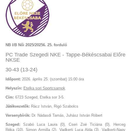
NB I/B Női 2025/20256. 25. forduló
PC Trade Szegedi NKE - Tappe-Békéscsabai Előre
NKSE
30-43 (13-24)
Időpont:
2026. április 25. (szombat) 15:00 óra
Helyszín:
E
telka sori Sportcsarnok
Cím:
6723 Szeged, Etelka sor 3-5.
Játékvezetők:
Rácz István, Rigó Szabolcs
Versenybírók:
Dr. Nádasdi Tamás, Juhász István Róbert
Szeged:
Szabó Luca Laura (0), Cseri Zoé Ticiána (0), Herceg
Réka (10), Simon Armilla (2), Vadkerti Luca Alda (3), Vadkerti-Nagy