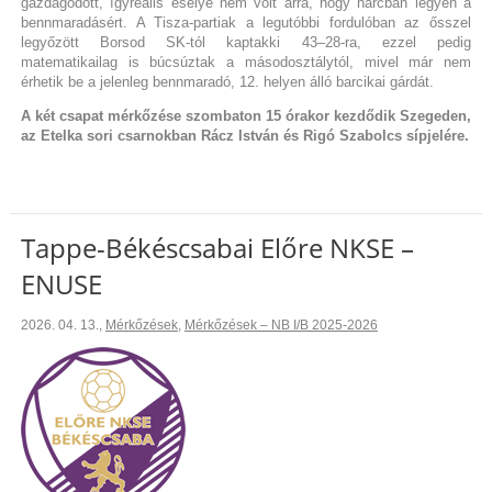
gazdagodott, ígyreális esélye nem volt arra, hogy harcban legyen a
bennmaradásért. A Tisza-partiak a legutóbbi fordulóban az ősszel
legyőzött Borsod SK-tól kaptakki 43–28-ra, ezzel pedig
matematikailag is búcsúztak a másodosztálytól, mivel már nem
érhetik be a jelenleg bennmaradó, 12. helyen álló barcikai gárdát.
A két csapat mérkőzése szombaton 15 órakor kezdődik Szegeden,
az Etelka sori csarnokban Rácz István és Rigó Szabolcs sípjelére.
Tappe-Békéscsabai Előre NKSE –
ENUSE
2026. 04. 13.
,
Mérkőzések
,
Mérkőzések – NB I/B 2025-2026