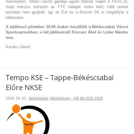
mezőnyben. Urbán László gárdája ugyan február végén a PEAC-ot,
majd március közepén az FTC fiatajait múlta felül, több pontot
azonban nem gyűjtött, így az Érd és a Borsod SK is megelőzte a
táblázaton.
A találkozó pénteken 18:00 órakor kezdődik a Békéscsabai Városi
Sportcsarnokban, a két játékvezető Kincses Ábel és Leiter Nándor
lesz.
Kovács Dávid
Tempo KSE – Tappe-Békéscsabai
Előre NKSE
2026. 04. 02.
,
Mérkőzések
,
Mérkőzések – NB I/B 2025-2026