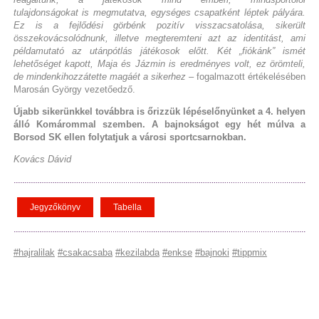
tulajdonságokat is megmutatva, egységes csapatként léptek pályára.
Ez is a fejlődési görbénk pozitív visszacsatolása, sikerült
összekovácsolódnunk, illetve megteremteni azt az identitást, ami
példamutató az utánpótlás játékosok előtt. Két „fiókánk” ismét
lehetőséget kapott, Maja és Jázmin is eredményes volt, ez örömteli,
de mindenkihozzátette magáét a sikerhez
– fogalmazott értékelésében
Marosán György vezetőedző.
Újabb sikerünkkel továbbra is őrizzük lépéselőnyünket a 4. helyen
álló Komárommal szemben. A bajnokságot egy hét múlva a
Borsod SK ellen folytatjuk a városi sportcsarnokban.
Kovács Dávid
Jegyzőkönyv
Tabella
#hajralilak
#csakacsaba
#kezilabda
#enkse
#bajnoki
#tippmix