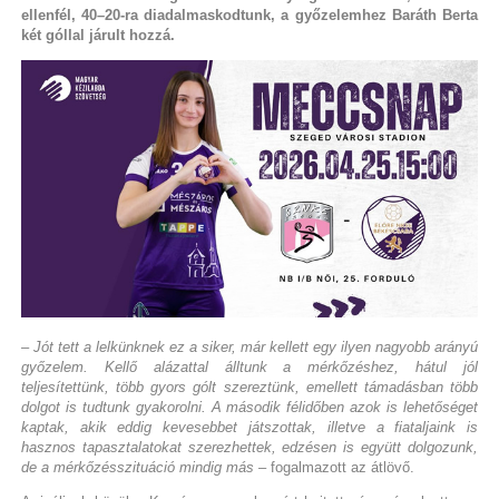
ellenfél, 40–20-ra diadalmaskodtunk, a győzelemhez Baráth Berta
két góllal járult hozzá.
– Jót tett a lelkünknek ez a siker, már kellett egy ilyen nagyobb arányú
győzelem. Kellő alázattal álltunk a mérkőzéshez, hátul jól
teljesítettünk, több gyors gólt szereztünk, emellett támadásban több
dolgot is tudtunk gyakorolni. A második félidőben azok is lehetőséget
kaptak, akik eddig kevesebbet játszottak, illetve a fiataljaink is
hasznos tapasztalatokat szerezhettek, edzésen is együtt dolgozunk,
de a mérkőzésszituáció mindig más
– fogalmazott az átlövő.