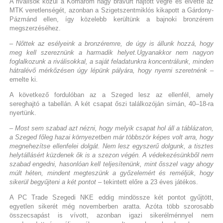
A riválisok közül a Komárom nagy bravúrt hajtott végre és elvette az
MTK veretlenségét, azonban a Szigetszentmiklós kikapott a Gárdony-
Pázmánd ellen, így közelebb kerültünk a bajnoki bronzérem
megszerzéséhez.
– Nőttek az esélyeink a bronzéremre, de úgy is állunk hozzá, hogy
meg kell szereznünk a harmadik helyet.Ugyanakkor nem nagyon
foglalkozunk a riválisokkal, a saját feladatunkra koncentrálunk, minden
hátralévő mérkőzésen úgy lépünk pályára, hogy nyerni szeretnénk
–
emelte ki.
A következő fordulóban az a Szeged lesz az ellenfél, amely
sereghajtó a tabellán. A két csapat őszi találkozóján simán, 40–18-ra
nyertünk.
– Most sem szabad azt nézni, hogy melyik csapat hol áll a táblázaton,
a Szeged főleg hazai környezetben már többször képes volt arra, hogy
megnehezítse ellenfelei dolgát. Nem lesz egyszerű dolgunk, a tisztes
helytállásért küzdenek ők is a szezon végén. A védekezésünkből nem
szabad engedni, hasonlóan kell teljesítenünk, mint ősszel vagy ahogy
múlt héten, mindent megteszünk a győzelemért és reméljük, hogy
sikerül begyűjteni a két pontot
– tekintett előre a 23 éves játékos.
A PC Trade Szegedi NKE eddig mindössze két pontot gyűjtött,
egyetlen sikerét még novemberben aratta. Azóta több szorosabb
összecsapást is vívott, azonban igazi sikerélménnyel nem