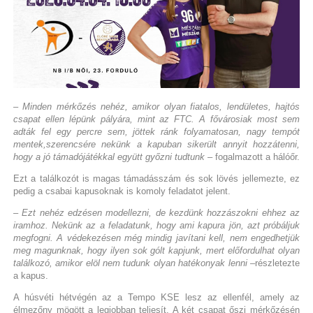
– Minden mérkőzés nehéz, amikor olyan fiatalos, lendületes, hajtós
csapat ellen lépünk pályára, mint az FTC. A fővárosiak most sem
adták fel egy percre sem, jöttek ránk folyamatosan, nagy tempót
mentek,szerencsére nekünk a kapuban sikerült annyit hozzátenni,
hogy a jó támadójátékkal együtt győzni tudtunk
– fogalmazott a hálóőr.
Ezt a találkozót is magas támadásszám és sok lövés jellemezte, ez
pedig a csabai kapusoknak is komoly feladatot jelent.
– Ezt nehéz edzésen modellezni, de kezdünk hozzászokni ehhez az
iramhoz. Nekünk az a feladatunk, hogy ami kapura jön, azt próbáljuk
megfogni. A védekezésen még mindig javítani kell, nem engedhetjük
meg magunknak, hogy ilyen sok gólt kapjunk, mert előfordulhat olyan
találkozó, amikor elöl nem tudunk olyan hatékonyak lenni
–részletezte
a kapus.
A húsvéti hétvégén az a Tempo KSE lesz az ellenfél, amely az
élmezőny mögött a legjobban teljesít. A két csapat őszi mérkőzésén