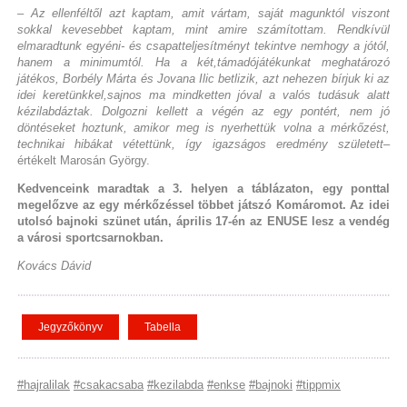
– Az ellenféltől azt kaptam, amit vártam, saját magunktól viszont
sokkal kevesebbet kaptam, mint amire számítottam. Rendkívül
elmaradtunk egyéni- és csapatteljesítményt tekintve nemhogy a jótól,
hanem a minimumtól. Ha a két,támadójátékunkat meghatározó
játékos, Borbély Márta és Jovana Ilic betlizik, azt nehezen bírjuk ki az
idei keretünkkel,sajnos ma mindketten jóval a valós tudásuk alatt
kézilabdáztak. Dolgozni kellett a végén az egy pontért, nem jó
döntéseket hoztunk, amikor meg is nyerhettük volna a mérkőzést,
technikai hibákat vétettünk, így igazságos eredmény született
–
értékelt Marosán György.
Kedvenceink maradtak a 3. helyen a táblázaton, egy ponttal
megelőzve az egy mérkőzéssel többet játszó Komáromot. Az idei
utolsó bajnoki szünet után, április 17-én az ENUSE lesz a vendég
a városi sportcsarnokban.
Kovács Dávid
Jegyzőkönyv
Tabella
#hajralilak
#csakacsaba
#kezilabda
#enkse
#bajnoki
#tippmix