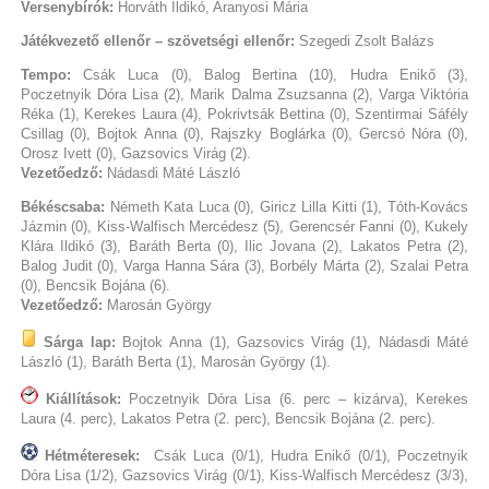
Versenybírók:
Horváth Ildikó, Aranyosi Mária
Játékvezető ellenőr – szövetségi ellenőr:
Szegedi Zsolt Balázs
Tempo:
Csák Luca (0), Balog Bertina (10), Hudra Enikő (3),
Poczetnyik Dóra Lisa (2), Marik Dalma Zsuzsanna (2), Varga Viktória
Réka (1), Kerekes Laura (4), Pokrivtsák Bettina (0), Szentirmai Sáfély
Csillag (0), Bojtok Anna (0), Rajszky Boglárka (0), Gercsó Nóra (0),
Orosz Ivett (0), Gazsovics Virág (2).
Vezetőedző:
Nádasdi Máté László
Békéscsaba:
Németh Kata Luca (0), Giricz Lilla Kitti (1), Tóth-Kovács
Jázmin (0), Kiss-Walfisch Mercédesz (5), Gerencsér Fanni (0), Kukely
Klára Ildikó (3), Baráth Berta (0), Ilic Jovana (2), Lakatos Petra (2),
Balog Judit (0), Varga Hanna Sára (3), Borbély Márta (2), Szalai Petra
(0), Bencsik Bojána (6).
Vezetőedző:
Marosán György
Sárga lap:
Bojtok Anna (1), Gazsovics Virág (1), Nádasdi Máté
László (1), Baráth Berta (1), Marosán György (1).
Kiállítások:
Poczetnyik Dóra Lisa (6. perc – kizárva), Kerekes
Laura (4. perc), Lakatos Petra (2. perc), Bencsik Bojána (2. perc).
Hétméteresek:
Csák Luca (0/1), Hudra Enikő (0/1), Poczetnyik
Dóra Lisa (1/2), Gazsovics Virág (0/1), Kiss-Walfisch Mercédesz (3/3),