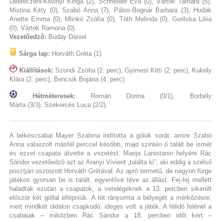
Debreczeni-Klivinyi Kinga (2), Schneider Éva (0), Vártok Tamara (5),
Mistina Kitty (0), Szabó Anna (7), Pálos-Bognár Barbara (3), Hudák
Anette Emma (0), Mlinkó Zsófia (0), Tóth Melinda (0), Gorilska Liliia
(0), Vártok Ramona (0).
Vezetőedző:
Buday Dániel
Sárga lap:
Horváth Gréta (1).
Kiállítások:
Szondi Zsófia (2. perc), Gyimesi Kitti (2. perc), Kukely
Klára (2. perc), Bencsik Bojána (4. perc).
Hétméteresek:
Román Dorina (0/1),
Borbély
Márta (3/3), Szekercés Luca (2/2).
A békéscsabai Mayer Szabina indította a gólok sorát, amire Szabó
Anna válaszolt másfél perccel később, majd szintén ő talált be ismét
és ezzel csapata átvette a vezetést. Marija Lanistanin helyére Rác
Sándor vezetőedző azt az Aranyi Vivient „találta ki”, aki eddig a szélső
posztján osztozott Horváth Grétával. Az apró termetű, de nagyon fürge
játékos gyorsan be is talált, egyenlővé téve az állást. Fej-fej mellett
haladtak ezután a csapatok, a vendégeknek a 13. percben sikerült
először két góllal ellépniük. A tét rányomta a bélyegét a mérkőzésre,
mert mindkét oldalon csapkodó, ideges volt a játék. A félidő felénél a
csabaiak – miközben Rác Sándor a 18. percben időt kért –