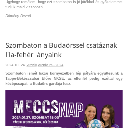
Úgyhogy remélem, hogy ezt szombaton is jó játékkal és győzelemmel
tudjuk majd viszonozni.
Dömény Dezső
Szombaton a Budaörssel csatáznak
lila-fehér lányaink
2024. 01. 24.
,
Archív
,
Archívum - 2024
Szombaton ismét hazai környezetben lép pályára együttesünk a
Tappe-Békéscsabai Előre NKSE, az ellenfél pedig ezúttal egy
középcsapat, a Budaörs gárdája lesz.