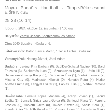
Moyra Budaörs Handball - Tappe-Békéscsabai
Előre NKSE
28-28 (16-14)
Időpont:
2024. október 12. (szombat) 17:00 óra
Helyszín:
Városi Uszoda Sportcsarnok és Strand
Cím:
2040 Budaörs, Hársfa u. 6.
Játékvezetők:
Bátori Bence Martin, Szécsi Lantos Boldizsár
Versenybírók:
Herceg József, Járdi Ádám
Budaörs:
Berényi Kíra Barbara (0), Szöllősi-Schatzl Nadine (10), Bardi
Fruzsina (3), Szekercés Luca (2), Sztankovics Kyra (1), Uhrin Lili (0),
Debreczeni-Klivinyi Kinga (3), Schneider Éva (1), Vártok Tamara (2),
Mistina Kitty (0), Marincsák Nikolett (0), Horváth Petra (4), Hudák
Anette Emma (0), Lengyel Eszter (1), Farkas Júlia (0), Vártok Ramóna
(1).
Békéscsaba:
Ferreira Lopes Mariana (4), Aranyi Vivien (1), Szondi
Zsófia (1), Bencsik-Giricz Laura Gerda (0), Schlegel Klara (5), Ferreira
Jessica (0), Horváth Gréta (0), Takács Eszter (0), Sablic Sara (1),
Kukely Klára (3), Tóth Rebeka (0), Román Dorina (3), Lanistanin Marija