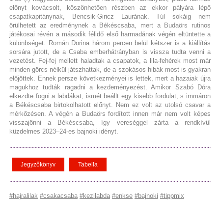
előnyt kovácsolt, köszönhetően részben az ekkor pályára lépő
csapatkapitánynak, Bencsik-Giricz Laurának. Túl sokáig nem
örülhetett az eredménynek a Békéscsaba, mert a Budaörs rutinos
játékosai révén a második félidő első harmadának végén eltüntette a
különbséget. Román Dorina három percen belül kétszer is a kiállítás
sorsára jutott, de a Csaba emberhátrányban is vissza tudta venni a
vezetést. Fej-fej mellett haladtak a csapatok, a lila-fehérek most már
minden görcs nélkül játszhattak, de a szokásos hibák most is gyakran
előjöttek. Ennek persze következményei is lettek, mert a hazaiak újra
magukhoz tudták ragadni a kezdeményezést. Amikor Szabó Dóra
elkezdte fogni a labdákat, ismét beállt egy kisebb fordulat, s immáron
a Békéscsaba birtokolhatott előnyt. Nem ez volt az utolsó csavar a
mérkőzésen. A végén a Budaörs fordított innen már nem volt képes
visszajönni a Békéscsaba, így vereséggel zárta a rendkívül
küzdelmes 2023–24-es bajnoki idényt.
Jegyzőkönyv
Tabella
#hajralilak
#csakacsaba
#kezilabda
#enkse
#bajnoki
#tippmix