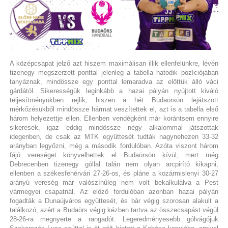
A középcsapat jelző azt hiszem maximálisan illik ellenfelünkre, lévén
tizenegy megszerzett ponttal jelenleg a tabella hatodik pozíciójában
tanyáznak, mindössze egy ponttal lemaradva az előttük álló váci
gárdától. Sikerességük leginkább a hazai pályán nyújtott kiváló
teljesítményükben rejlik, hiszen a hét Budaörsön lejátszott
mérkőzésükből mindössze hármat veszítettek el, azt is a tabella első
három helyezettje ellen. Ellenben vendégként már korántsem ennyire
sikeresek, igaz eddig mindössze négy alkalommal játszottak
idegenben, de csak az MTK együttesét tudták nagynehezen 33-32
arányban legyőzni, még a második fordulóban. Azóta viszont három
fájó vereséget könyvelhettek el Budaörsön kívül, mert még
Debrecenben tizenegy góllal talán nem olyan arcpirító kikapni,
ellenben a székesfehérvári 27-26-os, és pláne a kozármislenyi 30-27
arányú vereség már valószínűleg nem volt bekalkulálva a Pest
vármegyei csapatnál. Az előző fordulóban azonban hazai pályán
fogadták a Dunaújváros együttesét, és bár végig szorosan alakult a
találkozó, azért a Budaörs végig kézben tartva az összecsapást végül
28-26-ra megnyerte a rangadót. Legeredményesebb gólvágójuk