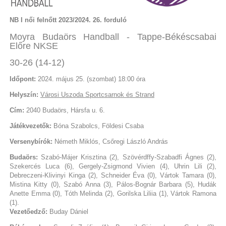
NB I női felnőtt 2023/2024. 26. forduló
Moyra Budaörs Handball - Tappe-Békéscsabai
Előre NKSE
30-26 (14-12)
Időpont:
2024. május 25. (szombat) 18:00 óra
Helyszín:
Városi Uszoda Sportcsarnok és Strand
Cím:
2040 Budaörs, Hársfa u. 6.
Játékvezetők:
Bóna Szabolcs, Földesi Csaba
Versenybírók:
Németh Miklós, Csőregi László András
Budaörs:
Szabó-Májer Krisztina (2), Szövérdffy-Szabadfi Ágnes (2),
Szekercés Luca (6), Gergely-Zsigmond Vivien (4), Uhrin Lili (2),
Debreczeni-Klivinyi Kinga (2), Schneider Éva (0), Vártok Tamara (0),
Mistina Kitty (0), Szabó Anna (3), Pálos-Bognár Barbara (5), Hudák
Anette Emma (0), Tóth Melinda (2), Gorilska Liliia (1), Vártok Ramona
(1).
Vezetőedző:
Buday Dániel