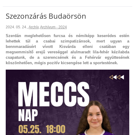
Szezonzárás Budaörsön
2024. 05. 24.
,
Archív
,
Archívum - 2024
Szerdán meglehetősen furcsa és némiképp keserédes estén
lehettek túl a csabai szimpatizánsok, mert ugyan a
bennmaradásért vívott Kisvárda elleni csatában egy
megsemmisítő erejű vereséggel alulmaradt lila-fehér kézilabda
csapatunk, de a szerencsének és a Fehérvár együttesének
köszönhetően, mégis pozitív kicsengése lett a sportestének.