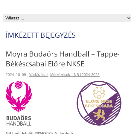
ÍMKÉZETT BEJEGYZÉS
Moyra Budaörs Handball – Tappe-
Békéscsabai Előre NKSE
2024. 10. 09.
,
Mérkőzések
,
Mérkőzések – NB I 2024-2025
NB I női felnőtt 2024/2025. 5. forduló