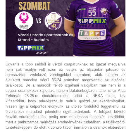
Ugyanis a több sebből is vérző csapatunknak az igazat megvallva
nem sok esélye volt ezen az estén, az elszántan játsszó és
agresszívan védekező vendégekkel szemben, akik szintén az
életükért harcolva végül 36-24 arányban megnyerték az alsóházi
találkozót. De a második félidő izgalmai valójában már nem is a
csabai csarnokban zajlottak, hanem Balatonbogláron, ahol is az Alba
Fehérvár 28-25-re diadalmaskodni tudott a NEKA felett, így
kifizetődött, hogy oda-vissza le tudtuk győzni az akadémistákat,
hiszen így a kétpontos előnyünk az utolsó fordulótól függetlenül az
élvonalban maradást jelentette együttesünknek. A lefújást követő
feszült várakozás után, pedig nem mindennapi ünneplés kezdődött,
mert a párhuzamos mérkőzés eredményének tudatában, a találkozóról
tüntetésképpen idő előtt kivonuló tábor, immáron a csarnok előterében