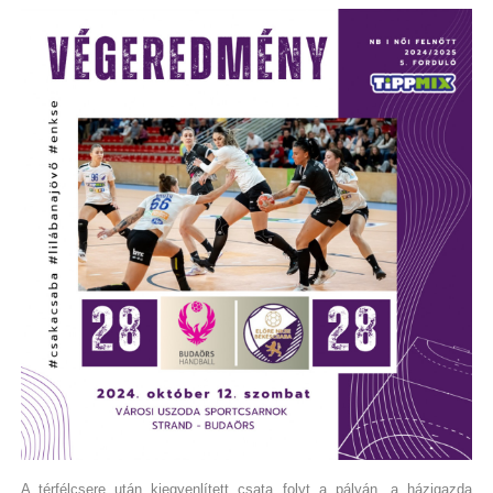
A térfélcsere után kiegyenlített csata folyt a pályán, a házigazda