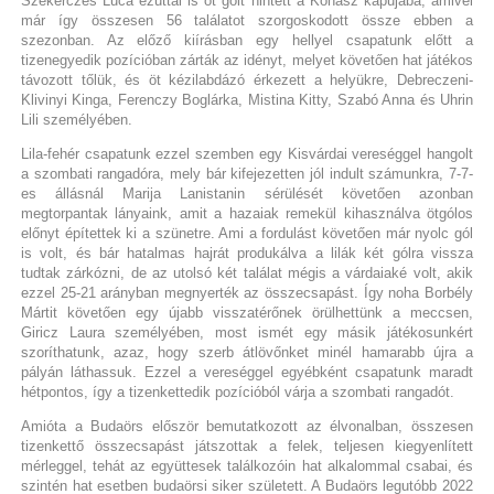
Szekerczés Luca ezúttal is öt gólt hintett a Kohász kapujába, amivel
már így összesen 56 találatot szorgoskodott össze ebben a
szezonban. Az előző kiírásban egy hellyel csapatunk előtt a
tizenegyedik pozícióban zárták az idényt, melyet követően hat játékos
távozott tőlük, és öt kézilabdázó érkezett a helyükre, Debreczeni-
Klivinyi Kinga, Ferenczy Boglárka, Mistina Kitty, Szabó Anna és Uhrin
Lili személyében.
Lila-fehér csapatunk ezzel szemben egy Kisvárdai vereséggel hangolt
a szombati rangadóra, mely bár kifejezetten jól indult számunkra, 7-7-
es állásnál Marija Lanistanin sérülését követően azonban
megtorpantak lányaink, amit a hazaiak remekül kihasználva ötgólos
előnyt építettek ki a szünetre. Ami a fordulást követően már nyolc gól
is volt, és bár hatalmas hajrát produkálva a lilák két gólra vissza
tudtak zárkózni, de az utolsó két találat mégis a várdaiaké volt, akik
ezzel 25-21 arányban megnyerték az összecsapást. Így noha Borbély
Mártit követően egy újabb visszatérőnek örülhettünk a meccsen,
Giricz Laura személyében, most ismét egy másik játékosunkért
szoríthatunk, azaz, hogy szerb átlövőnket minél hamarabb újra a
pályán láthassuk. Ezzel a vereséggel egyébként csapatunk maradt
hétpontos, így a tizenkettedik pozícióból várja a szombati rangadót.
Amióta a Budaörs először bemutatkozott az élvonalban, összesen
tizenkettő összecsapást játszottak a felek, teljesen kiegyenlített
mérleggel, tehát az együttesek találkozóin hat alkalommal csabai, és
szintén hat esetben budaörsi siker született. A Budaörs legutóbb 2022