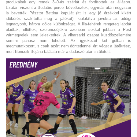
produkáltak egy remek 3–0-ás szériát és fordítottak az álláson.
Ezután viszont a Budaörs percei következtek, egymás után négyszer
is bevették Pásztor Bettina kapuját (itt is egy jó érzékkel kikért
időkérés szakította meg a játékot), kialakítva javukra az addigi
legnagyobb, három gólos különbséget. A lila-fehérek rengeteg labdát
eladtak, ellőttek, szerencséjükre azonban sokkal jobban a Pest
vármegyeiek sem jeleskedtek. A viharsarki csapat küzdőszellemére
semmi panasz nem lehetett. Az igyekezet két gólban is
megmutatkozott, s csak azért nem döntetlennel ért véget a játékrész,
mert Bencsik Bojána találata már a dudaszó után született.