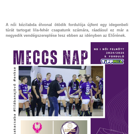
A női kézilabda élvonal ötödik fordulója újfent egy idegenbeli
túrát tartogat lila-fehér csapatunk számára, ráadásul ez már a
negyedik vendégszereplése lesz ebben az idényben az Előrének.