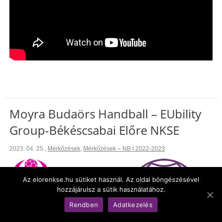
Moyra Budaörs Handball – EUbility
Group-Békéscsabai Előre NKSE
2023. 04. 25.
,
Mérkőzések
,
Mérkőzések – NB I 2022-2023
Az elorenkse.hu sütiket használ. Az oldal böngészésével
hozzájárulsz a sütik használatához.
Rendben
Adatkezelés