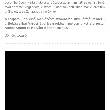
decemberében vizitált utoljára Békéscsabán, ami 28-26-os lila-fehér
győzelemmel végződött, viszont Budaörsön áprilisban már ellenfelünk
örülhetett a 25-20 arányú sikerüknek.
A csapatok idei első mérkőzését szombaton 18:00 órától rendezik
a Békéscsabai Városi Sportcsarnokban, melyen a két sípmester,
Altmár Kristóf és Horváth Márton lesznek.
Dömény Dezső