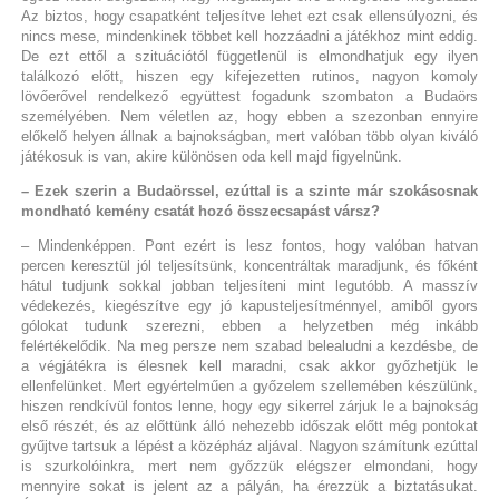
Az biztos, hogy csapatként teljesítve lehet ezt csak ellensúlyozni, és
nincs mese, mindenkinek többet kell hozzáadni a játékhoz mint eddig.
De ezt ettől a szituációtól függetlenül is elmondhatjuk egy ilyen
találkozó előtt, hiszen egy kifejezetten rutinos, nagyon komoly
lövőerővel rendelkező együttest fogadunk szombaton a Budaörs
személyében. Nem véletlen az, hogy ebben a szezonban ennyire
előkelő helyen állnak a bajnokságban, mert valóban több olyan kiváló
játékosuk is van, akire különösen oda kell majd figyelnünk.
– Ezek szerin a Budaörssel, ezúttal is a szinte már szokásosnak
mondható kemény csatát hozó összecsapást vársz?
– Mindenképpen. Pont ezért is lesz fontos, hogy valóban hatvan
percen keresztül jól teljesítsünk, koncentráltak maradjunk, és főként
hátul tudjunk sokkal jobban teljesíteni mint legutóbb. A masszív
védekezés, kiegészítve egy jó kapusteljesítménnyel, amiből gyors
gólokat tudunk szerezni, ebben a helyzetben még inkább
felértékelődik. Na meg persze nem szabad belealudni a kezdésbe, de
a végjátékra is élesnek kell maradni, csak akkor győzhetjük le
ellenfelünket. Mert egyértelműen a győzelem szellemében készülünk,
hiszen rendkívül fontos lenne, hogy egy sikerrel zárjuk le a bajnokság
első részét, és az előttünk álló nehezebb időszak előtt még pontokat
gyűjtve tartsuk a lépést a középház aljával. Nagyon számítunk ezúttal
is szurkolóinkra, mert nem győzzük elégszer elmondani, hogy
mennyire sokat is jelent az a pályán, ha érezzük a biztatásukat.