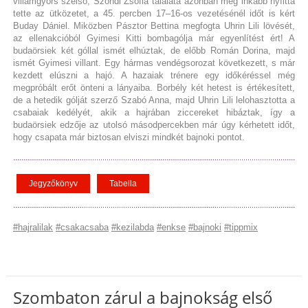
villámgyors szélső, Szondi Zsófia találata azonban még inkább nyílttá
tette az ütközetet, a 45. percben 17–16-os vezetésénél időt is kért
Buday Dániel. Miközben Pásztor Bettina megfogta Uhrin Lili lövését,
az ellenakcióból Gyimesi Kitti bombagólja már egyenlítést ért! A
budaörsiek két góllal ismét elhúztak, de előbb Román Dorina, majd
ismét Gyimesi villant. Egy hármas vendégsorozat következett, s már
kezdett elúszni a hajó. A hazaiak trénere egy időkéréssel még
megpróbált erőt önteni a lányaiba. Borbély két hetest is értékesített,
de a hetedik gólját szerző Szabó Anna, majd Uhrin Lili lelohasztotta a
csabaiak kedélyét, akik a hajrában ziccereket hibáztak, így a
budaörsiek edzője az utolsó másodpercekben már úgy kérhetett időt,
hogy csapata már biztosan elviszi mindkét bajnoki pontot.
Jegyzőkönyv
Tabella
#hajralilak
#csakacsaba
#kezilabda
#enkse
#bajnoki
#tippmix
Szombaton zárul a bajnokság első