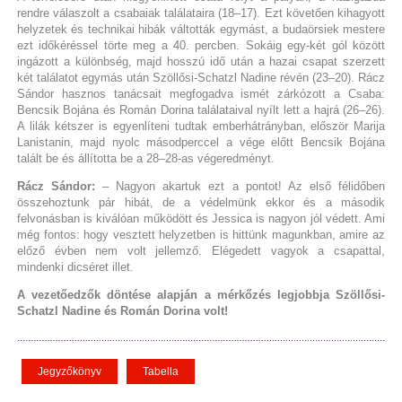
rendre válaszolt a csabaiak találataira (18–17). Ezt követően kihagyott
helyzetek és technikai hibák váltották egymást, a budaörsiek mestere
ezt időkéréssel törte meg a 40. percben. Sokáig egy-két gól között
ingázott a különbség, majd hosszú idő után a hazai csapat szerzett
két találatot egymás után Szöllősi-Schatzl Nadine révén (23–20). Rácz
Sándor hasznos tanácsait megfogadva ismét zárkózott a Csaba:
Bencsik Bojána és Román Dorina találataival nyílt lett a hajrá (26–26).
A lilák kétszer is egyenlíteni tudtak emberhátrányban, először Marija
Lanistanin, majd nyolc másodperccel a vége előtt Bencsik Bojána
talált be és állította be a 28–28-as végeredményt.
Rácz Sándor:
– Nagyon akartuk ezt a pontot! Az első félidőben
összehoztunk pár hibát, de a védelmünk ekkor és a második
felvonásban is kiválóan működött és Jessica is nagyon jól védett. Ami
még fontos: hogy vesztett helyzetben is hittünk magunkban, amire az
előző évben nem volt jellemző. Elégedett vagyok a csapattal,
mindenki dicséret illet.
A vezetőedzők döntése alapján a mérkőzés legjobbja Szöllősi-
Schatzl Nadine és Román Dorina volt!
Jegyzőkönyv
Tabella