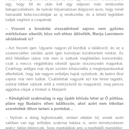
úgy, hogy fél év után kell egy teljesen más rendszerbe
bekapcsolódnom, de nyilván folyamatosan dolgozom azon, hogy minél
hamarabb belecsiszolódjak az új rendszerbe, és a lehető legtöbbet
tudjak segíteni a csapatnak.
– Viszont a kisvárdai visszatérésed sajnos nem győztes
mérkőzésen sikerült, köze volt ehhez átlövőtök, Marija Lanistanin
sérülésének is?
– Azt hiszem igen. Ugyanis nagyon jól kezdtük a találkozót, és ez a
szerencsétlen sérülés azért igen komolyan kizökkentett minket. Az
első félidőben utána már nem is tudtunk megfelelően koncentrálni,
csak a meccs végjátékára sikerült igazán összeszedni magunkat.
Csakhogy addigra már olyan szinten kihasználta a megtorpanásunkat
ellenfelünk, hogy bár nagyon erőteljes hajrát nyitottunk, de beérni őket
sajnos már nem tudtuk. Csalódottak vagyunk ezt kár lenne tagadni,
sokkal többet vártunk ettől a mérkőzéstől és magunktól, meg persze
aggódva várjuk a híreket is Marijáról.
– Kétségkívül szakmailag is egy újabb kihívás lehet az Ő pótlása,
pláne egy Budaörs elleni találkozón, ahol azért nem titkoltan
szeretnétek itthon tartani a pontokat…
– Nyilván a dolog legfontosabb, emberi oldalán túl, ennek azért
valóban van egy erőteljes szakmai hatása is, amin természetesen
egész héten dolgozunk, hogy megtaláljuk erre a megfelelő megoldást.