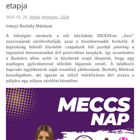
etapja
2024. 01. 26.
,
Archív
,
Archívum - 2024
Interjú Borbély Mártával
A hétvégén rendezik a női kézilabda 2023/24-es „őszi”
szezonjának zárófordulóját, azaz a tizenharmadik fordulót. A
bajnokság felénél lila-fehér csapatunk hét ponttal jelenleg a
legutolsó bennmaradást érő pozícióban tanyázik, így szombaton
a Budaörs ellen azért is küzdenek majd lányaink, hogy egy
esetleges győzelemmel előrébb lépjenek ennél. A találkozó
kapcsán együttesünk saját nevelésű játékosával, Borbély Mártival
beszélgettem, aki igazán az előző mérkőzésen tért vissza a
pályára egy súlyos sérülést követően.