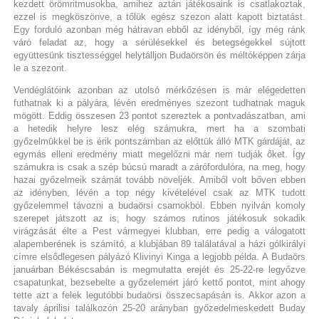
kezdett örömritmusokba, amihez aztán játékosaink is csatlakoztak,
ezzel is megköszönve, a tőlük egész szezon alatt kapott biztatást.
Egy forduló azonban még hátravan ebből az idényből, így még ránk
váró feladat az, hogy a sérülésekkel és betegségekkel sújtott
együttesünk tisztességgel helytálljon Budaörsön és méltóképpen zárja
le a szezont.
Vendéglátóink azonban az utolsó mérkőzésen is már elégedetten
futhatnak ki a pályára, lévén eredményes szezont tudhatnak maguk
mögött. Eddig összesen 23 pontot szereztek a pontvadászatban, ami
a hetedik helyre lesz elég számukra, mert ha a szombati
győzelmükkel be is érik pontszámban az előttük álló MTK gárdáját, az
egymás elleni eredmény miatt megelőzni már nem tudják őket. Így
számukra is csak a szép búcsú maradt a zárófordulóra, na meg, hogy
hazai győzelmeik számát tovább növeljék. Amiből volt bőven ebben
az idényben, lévén a top négy kivételével csak az MTK tudott
győzelemmel távozni a budaörsi csarnokból. Ebben nyilván komoly
szerepet játszott az is, hogy számos rutinos játékosuk sokadik
virágzását élte a Pest vármegyei klubban, erre pedig a válogatott
alapemberének is számító, a klubjában 89 találatával a házi gólkirályi
címre elsődlegesen pályázó Klivinyi Kinga a legjobb példa. A Budaörs
januárban Békéscsabán is megmutatta erejét és 25-22-re legyőzve
csapatunkat, bezsebelte a győzelemért járó kettő pontot, mint ahogy
tette azt a felek legutóbbi budaörsi összecsapásán is. Akkor azon a
tavaly áprilisi találkozón 25-20 arányban győzedelmeskedett Buday