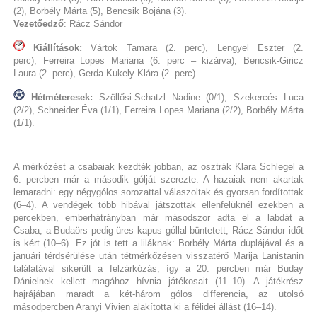
(2), Borbély Márta (5), Bencsik Bojána (3).
Vezetőedző
: Rácz Sándor
Kiállítások:
Vártok Tamara (2. perc), Lengyel Eszter (2.
perc), Ferreira Lopes Mariana (6. perc – kizárva), Bencsik-Giricz
Laura (2. perc), Gerda Kukely Klára (2. perc).
Hétméteresek:
Szöllősi-Schatzl Nadine (0/1),
Szekercés Luca
(2/2), Schneider Éva (1/1), Ferreira Lopes Mariana (2/2), Borbély Márta
(1/1).
A mérkőzést a csabaiak kezdték jobban, az osztrák Klara Schlegel a
6. percben már a második gólját szerezte. A hazaiak nem akartak
lemaradni: egy négygólos sorozattal válaszoltak és gyorsan fordítottak
(6–4). A vendégek több hibával játszottak ellenfelüknél ezekben a
percekben, emberhátrányban már másodszor adta el a labdát a
Csaba, a Budaörs pedig üres kapus góllal büntetett, Rácz Sándor időt
is kért (10–6). Ez jót is tett a liláknak: Borbély Márta duplájával és a
januári térdsérülése után tétmérkőzésen visszatérő Marija Lanistanin
találatával sikerült a felzárkózás, így a 20. percben már Buday
Dánielnek kellett magához hívnia játékosait (11–10). A játékrész
hajrájában maradt a két-három gólos differencia, az utolsó
másodpercben Aranyi Vivien alakította ki a félidei állást (16–14).