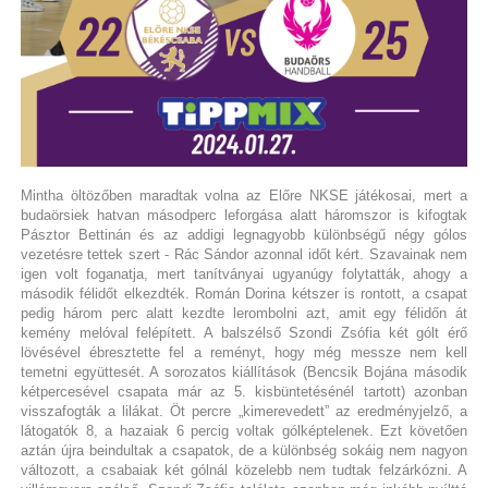
Mintha öltözőben maradtak volna az Előre NKSE játékosai, mert a
budaörsiek hatvan másodperc leforgása alatt háromszor is kifogtak
Pásztor Bettinán és az addigi legnagyobb különbségű négy gólos
vezetésre tettek szert - Rác Sándor azonnal időt kért. Szavainak nem
igen volt foganatja, mert tanítványai ugyanúgy folytatták, ahogy a
második félidőt elkezdték. Román Dorina kétszer is rontott, a csapat
pedig három perc alatt kezdte lerombolni azt, amit egy félidőn át
kemény melóval felépített. A balszélső Szondi Zsófia két gólt érő
lövésével ébresztette fel a reményt, hogy még messze nem kell
temetni együttesét. A sorozatos kiállítások (Bencsik Bojána második
kétpercesével csapata már az 5. kisbüntetésénél tartott) azonban
visszafogták a lilákat. Öt percre „kimerevedett” az eredményjelző, a
látogatók 8, a hazaiak 6 percig voltak gólképtelenek. Ezt követően
aztán újra beindultak a csapatok, de a különbség sokáig nem nagyon
változott, a csabaiak két gólnál közelebb nem tudtak felzárkózni. A