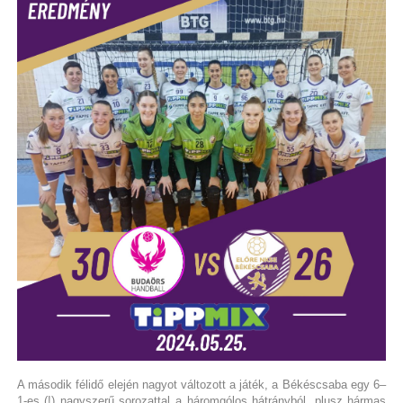
A második félidő elején nagyot változott a játék, a Békéscsaba egy 6–
1-es (!) nagyszerű sorozattal a háromgólos hátrányból, plusz hármas