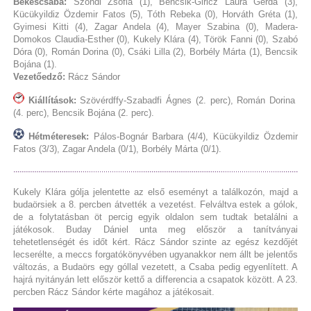
Békéscsaba:
Szondi Zsófia (1), Bencsik-Giricz Laura Gerda (3),
Kücükyildiz Özdemir Fatos (5), Tóth Rebeka (0), Horváth Gréta (1),
Gyimesi Kitti (4), Zagar Andela (4), Mayer Szabina (0), Madera-
Domokos Claudia-Esther (0), Kukely Klára (4), Török Fanni (0), Szabó
Dóra (0), Román Dorina (0), Csáki Lilla (2), Borbély Márta (1), Bencsik
Bojána (1).
Vezetőedző:
Rácz Sándor
Kiállítások:
Szövérdffy-Szabadfi Ágnes (2. perc), Román Dorina
(4. perc), Bencsik Bojána (2. perc).
Hétméteresek:
Pálos-Bognár Barbara (4/4), Kücükyildiz Özdemir
Fatos (3/3), Zagar Andela (0/1), Borbély Márta (0/1).
Kukely Klára gólja jelentette az első eseményt a találkozón, majd a
budaörsiek a 8. percben átvették a vezetést. Felváltva estek a gólok,
de a folytatásban öt percig egyik oldalon sem tudtak betalálni a
játékosok. Buday Dániel unta meg először a tanítványai
tehetetlenségét és időt kért. Rácz Sándor szinte az egész kezdőjét
lecserélte, a meccs forgatókönyvében ugyanakkor nem állt be jelentős
változás, a Budaörs egy góllal vezetett, a Csaba pedig egyenlített. A
hajrá nyitányán lett először kettő a differencia a csapatok között. A 23.
percben Rácz Sándor kérte magához a játékosait.