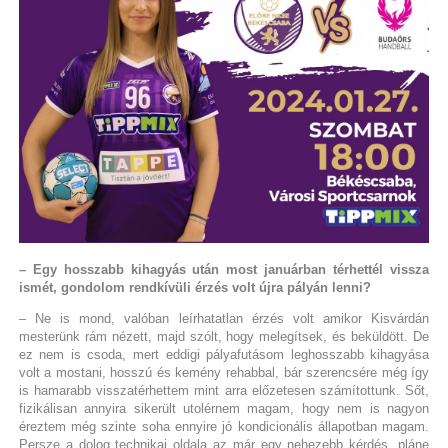
– Egy hosszabb kihagyás után most januárban térhettél vissza
ismét, gondolom rendkívüli érzés volt újra pályán lenni?
– Ne is mond, valóban leírhatatlan érzés volt amikor Kisvárdán
mesterünk rám nézett, majd szólt, hogy melegítsek, és beküldött. De
ez nem is csoda, mert eddigi pályafutásom leghosszabb kihagyása
volt a mostani, hosszú és kemény rehabbal, bár szerencsére még így
is hamarabb visszatérhettem mint arra előzetesen számítottunk. Sőt,
fizikálisan annyira sikerült utolérnem magam, hogy nem is nagyon
éreztem még szinte soha ennyire jó kondicionális állapotban magam.
Persze a dolog technikai oldala az már egy nehezebb kérdés, pláne