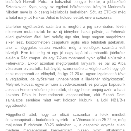
balátlövő Horváth Petra, a balszélső Lengyel Eszter, a jobbszélső
Sztankovics Kyra, vagy az egykori békéscsabai irányító Marincsák
Nikolett neve is jól cseng kézilabdás berkekben. Sőt, az ETO-tól még
a fiatal irányítót Farkas Júliát is kölcsönvették erre a szezonra.
Lila-fehér együttesünk számára is megtört a jég szombaton, lévén
sikeresen mutatkoztak be az új idényben hazai pályán, a Fehérvár
elleni győzelem által. Ami sokáig úgy tűnt, hogy nagyon magabiztos
siker lesz, köszönhetően csapatunk agilis első félidőbeli játékának,
ahol a négygólos csabai vezetés még a vendégek számára volt
hízelgő. Erre tett még rá egy jó nagy lapáttal a második játékrész
elején a Rác csapat, és egy 7-2-es rohammal nyolc góllal elhúztak a
Fehérvártól. Ekkor azonban megtorpantak lányaink, és bár az Alba
vészesen olvasztotta hátrányát, szerencsére a végére azért egy gól
csak megmaradt az előnyből, és így 21-20-ra, ugyan izgalmassá téve
a végjátékot, de győzelmet ünnepelhetett a lila-fehér hölgykoszorú.
Melynek kulcsát egyértelműen a védekezésünk és portugál kapusunk
Jessica Ferreira védései jelentették, de egy hetes erejéig azért a fiatal
Lakatos Réka is bemutatkozott csapatunkban, akit Szabó Dorci
sajnálatos sérülése miatt vett kölcsön klubunk, a Loki NB1/B-s
együttesétől.
Függetlenül attól, hogy az előző szezonban a felek mindkét
összecsapását a budaörsiek nyerték – a Viharsarokban 25-22-re, még
májusban Budaörsön 30-26 arányban –, a csapatok egymás elleni
mérlege meglehetősen kiegyenlített, hiszen nyolc alkalommal