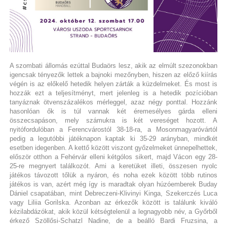
A szombati állomás ezúttal Budaörs lesz, akik az elmúlt szezonokban
igencsak tényezők lettek a bajnoki mezőnyben, hiszen az előző kiírás
végén is az előkelő hetedik helyen zárták a küzdelmeket. És most is
hozzák ezt a teljesítményt, mert jelenleg is a hetedik pozícióban
tanyáznak ötvenszázalékos mérleggel, azaz négy ponttal. Hozzánk
hasonlóan ők is túl vannak két éremesélyes gárda elleni
összecsapáson, mely számukra is két vereséget hozott. A
nyitófordulóban a Ferencvárostól 38-18-ra, a Mosonmagyaróvártól
pedig a legutóbbi játéknapon kaptak ki 35-29 arányban, mindkét
esetben idegenben. A kettő között viszont győzelmeket ünnepelhettek,
először otthon a Fehérvár elleni kétgólos sikert, majd Vácon egy 28-
25-re megnyert találkozót. Ami a keretüket illeti, összesen nyolc
játékos távozott tőlük a nyáron, és noha ezek között több rutinos
játékos is van, azért még így is maradtak olyan húzóemberek Buday
Dániel csapatában, mint Debreczeni-Klivinyi Kinga, Szekerczés Luca
vagy Liliia Gorilska. Azonban az érkezők között is találunk kiváló
kézilabdázókat, akik közül kétségtelenül a legnagyobb név, a Győrből
érkező Szöllősi-Schatzl Nadine, de a beálló Bardi Fruzsina, a