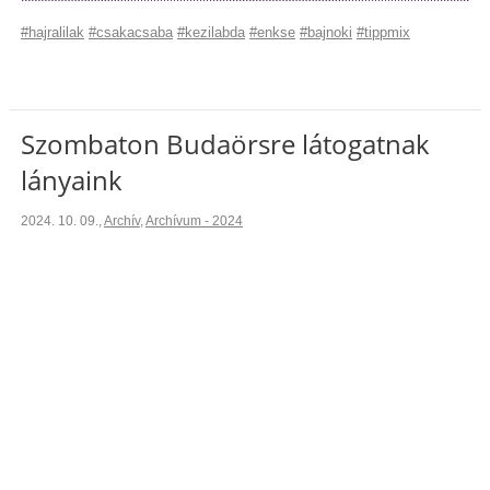
#hajralilak
#csakacsaba
#kezilabda
#enkse
#bajnoki
#tippmix
Szombaton Budaörsre látogatnak
lányaink
2024. 10. 09.
,
Archív
,
Archívum - 2024