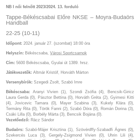
NB I női felnőtt 2023/2024. 13. forduló
Tappe-Békéscsabai Előre NKSE – Moyra-Budaörs
Handball
22-25 (10-11)
Időpont:
2024. január 27. (szombat) 18:00 óra
Helyszín:
Békéscsaba,
Városi Sportcsarnok
Cím:
5600 Békéscsaba, Gyulai út 1389. hrsz.
Játékvezetők:
Altmár Kristóf, Horváth Márton
Versenybírók:
Szegedi Zsolt, Szabó Imre
Békéscsaba:
Aranyi Vivien (1), Szondi Zsófia (4), Bencsik-Giricz
Laura Gerda (0), Pásztor Bettina (0), Horváth Gréta (2), Gyimesi Kitti
(4), Jovicevic Tamara (0), Mayer Szabina (3), Kukely Klára (0),
Termány Rita (0), Török Fanni (2), Szabó Dóra (0), Román Dorina (3),
Csáki Lilla (0), Borbély Márta (3), Bencsik Bojána (0).
Vezetőedző:
Rácz Sándor
Budaörs:
Szabó-Májer Krisztina (1), Szövérdffy-Szabadfi Ágnes (0),
Szekercés Luca (3), Gergely-Zsigmond Vivien (0), Uhrin Lili (4),